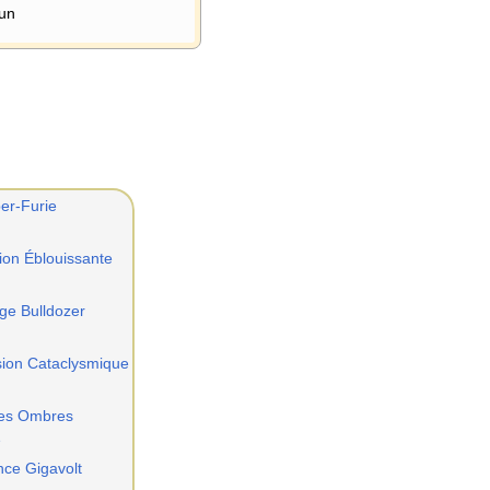
un
er-Furie
ion Éblouissante
ge Bulldozer
sion Cataclysmique
des Ombres
e
nce Gigavolt