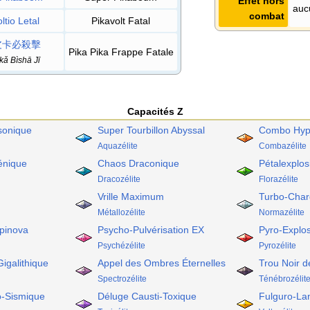
Effet hors
auc
combat
ltio Letal
Pikavolt Fatal
皮卡必殺擊
Pika Pika Frappe Fatale
kǎ Bìshā Jī
Capacités Z
sonique
Super Tourbillon Abyssal
Combo Hyp
Aquazélite
Combazélite
énique
Chaos Draconique
Pétalexplos
Dracozélite
Florazélite
Vrille Maximum
Turbo-Char
Métallozélite
Normazélite
pinova
Psycho-Pulvérisation EX
Pyro-Explo
Psychézélite
Pyrozélite
igalithique
Appel des Ombres Éternelles
Trou Noir 
Spectrozélite
Ténébrozélit
o-Sismique
Déluge Causti-Toxique
Fulguro-La