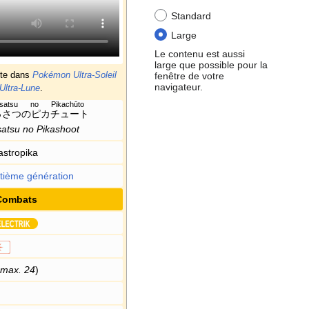
Standard
Large
Le contenu est aussi
large que possible pour la
fenêtre de votre
nte dans
Pokémon Ultra-Soleil
navigateur.
Ultra-Lune
.
ssatsu no Pikachūto
っさつのピカチュート
satsu no Pikashoot
astropika
tième génération
Combats
max. 24
)