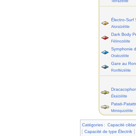
Terrazélite
Électro-Surf 
Aloraïzélite
Dark Body P
Félinozélite
Symphonie d
Oratozélite
Gare au Ron
Ronflézélite
Dracacophon
Ékaïzélite
Patati-Patatt
Mimiquizélite
Catégories
:
Capacité cibla
Capacité de type Électrik