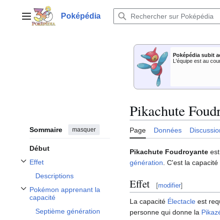
Aller
au
Poképédia
Menu principal
contenu
Poképédia subit a
L'équipe est au cou
Pikachute Foud
Sommaire
masquer
Page
Données
Discussio
Début
Pikachute Foudroyante
est
Effet
génération
. C'est la capacit
Afficher / masquer la sous-section Effet
Descriptions
Effet
[
modifier
]
Pokémon apprenant la
Afficher / masquer la sous-section Pokémon apprenant la capacité
capacité
La capacité
Électacle
est req
Septième génération
personne qui donne la
Pikazé