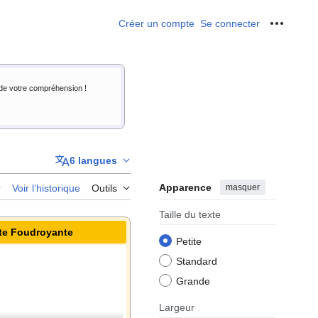
Créer un compte
Se connecter
Outils p
i de votre compréhension !
6 langues
Apparence
masquer
r
Voir l’historique
Outils
Taille du texte
te Foudroyante
Petite
Standard
Grande
Largeur