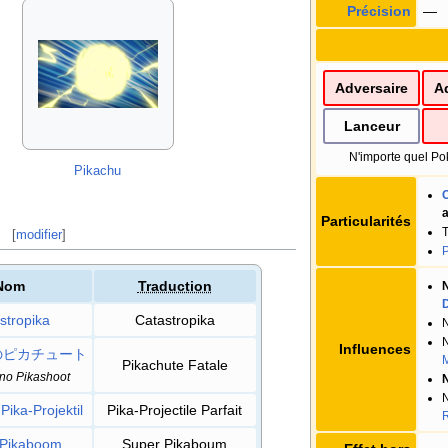
Précision
—
Adversaire
A
Lanceur
N'importe quel Po
Pikachu
Particularités
[
modifier
]
P
Nom
Traduction
N
D
stropika
Catastropika
N
N
Influences
のピカチュート
M
Pikachute Fatale
 no Pikashoot
N
N
Pika-Projektil
Pika-Projectile Parfait
 Pikaboom
Super Pikaboum