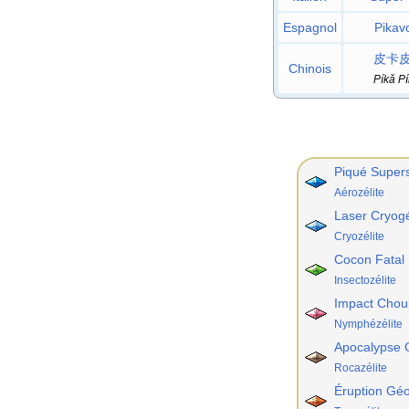
Espagnol
Pikavo
皮卡
Chinois
Píkǎ Pí
Piqué Super
Aérozélite
Laser Cryog
Cryozélite
Cocon Fatal
Insectozélite
Impact Chou
Nymphézélite
Apocalypse G
Rocazélite
Éruption Gé