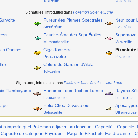
Toxizélite
Voltazélite
Signatures, introduites dans
Pokémon Soleil
et
Lune
Survolté
Fureur des Plumes Spectrales
Neuf pour 
Archézélite
Évolizélite
ress
Fauche-Âme des Sept Étoiles
Supernova O
Marshadozélite
Mewzélite
es Ondines
Giga-Tonnerre
Pikachute
Pikachazélite
Pikazélite
flex
Colère du Gardien d'Alola
Tokozélite
Signatures, introduites dans
Pokémon Ultra-Soleil
et
Ultra-Lune
ie Flamboyante
Hurlement des Roches-Lames
Rayons Sél
Lougarozélite
Lunazélite
rape
Hélio-Choc Dévastateur
Apocalypsi
Solgazélite
Ultranécrozél
nt n'importe quel Pokémon adjacent au lanceur
Capacité
Capacité d
Capacité de catégorie Physique
Page de Pikachute Foudroyante
C