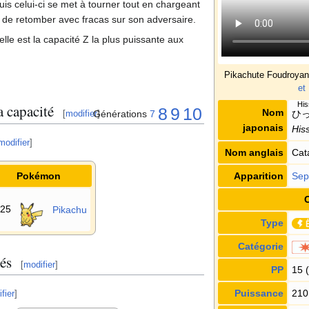
uis celui-ci se met à tourner tout en chargeant
t de retomber avec fracas sur son adversaire.
le est la capacité Z la plus puissante aux
Pikachute Foudroya
et
Hi
 capacité
8
9
10
Nom
ひ
Générations
7
[
modifier
]
japonais
His
modifier
]
Nom anglais
Cat
Apparition
Sep
Pokémon
025
Pikachu
Type
Catégorie
és
[
modifier
]
PP
15 (
Puissance
210
fier
]