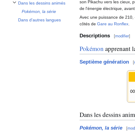
son Pikachu vers les cieux, p
Dans les dessins animés
Afficher / masquer la sous-section Dans les dessins animés
de l'énergie électrique, avan
Pokémon, la série
Avec une puissance de 210, el
Dans d'autres langues
côtés de
Gare au Ronflex
.
Descriptions
[
modifier
]
Pokémon
apprenant la
Septième génération
[
0
Dans les dessins anim
Pokémon, la série
[
modi