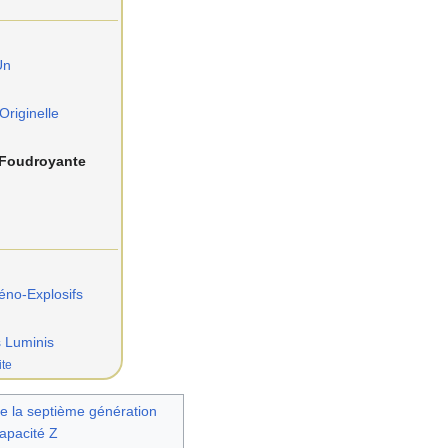
Un
riginelle
 Foudroyante
éno-Explosifs
s Luminis
ite
e la septième génération
apacité Z