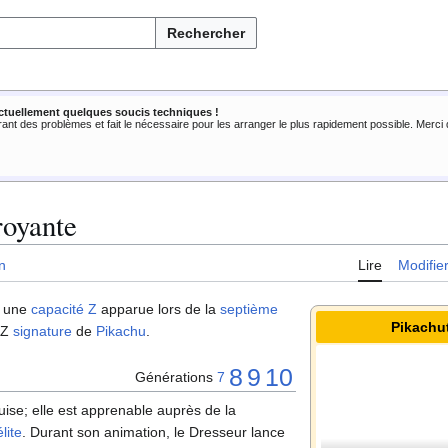
Rechercher
ctuellement quelques soucis techniques !
rant des problèmes et fait le nécessaire pour les arranger le plus rapidement possible. Merc
royante
n
Lire
Modifie
 une
capacité Z
apparue lors de la
septième
Pikachu
é Z
signature
de
Pikachu
.
8
9
10
Générations
7
uise; elle est apprenable auprès de la
lite
. Durant son animation, le Dresseur lance