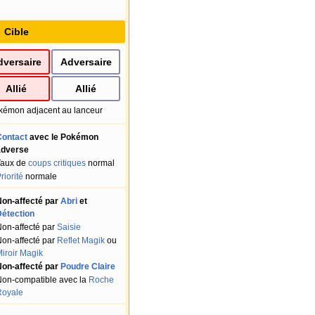
Cible
dversaire
Adversaire
Allié
Allié
kémon adjacent au lanceur
Contact
avec le Pokémon
adverse
Taux de
coups critiques
normal
riorité
normale
on-affecté par
Abri
et
étection
on-affecté par
Saisie
on-affecté par
Reflet Magik
ou
iroir Magik
on-affecté par
Poudre Claire
on-compatible avec la
Roche
Royale