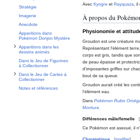
Afficher / masquer la sous-section Dans le Jeu de Cartes à Collectionner
Avec
Kyogre
et
Rayquaza
, i
Stratégie
À propos du Pokémo
Imagerie
Anecdote
Physionomie et attitud
Apparitions dans
Pokémon Donjon Mystère
Groudon est une créature ma
Apparitions dans les
Représentant l'élément terre
dessins animés
corps est gris, tandis que 
Dans le Jeu de Figurines
de peau épaisse et protectri
à Collectionner
d'imposantes griffes sur ch
Dans le Jeu de Cartes à
bout de sa queue.
Collectionner
Groudon aurait créé les conti
Notes et références
l'élément eau.
Dans
Pokémon Rubis Omég
Monture
.
Différences mâle/femelle
[
Ce Pokémon est asexué, il n
Chromatique
[
modifier
]