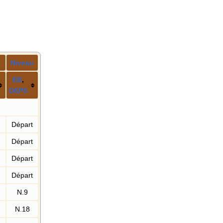
Niveau
E
B
,
DE
PS
Départ
Départ
Départ
Départ
N.9
N.18