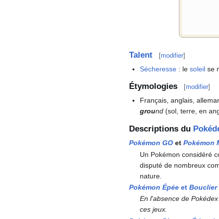
Talent
[
modifier
]
Sécheresse
: le
soleil
se m
Étymologies
[
modifier
]
Français, anglais, allema
grou
nd
(sol, terre, en an
Descriptions du
Pokéd
Pokémon GO
et
Pokémon M
Un Pokémon considéré com
disputé de nombreux co
nature.
Pokémon Épée
et
Bouclier
En l'absence de Pokédex 
ces jeux.