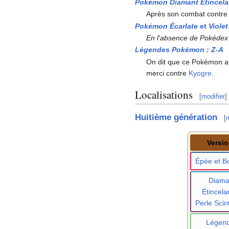
Pokémon Diamant Étincela
Après son combat contr
Pokémon Écarlate
et
Violet
En l'absence de Pokédex 
Légendes Pokémon
:
Z-A
On dit que ce Pokémon a 
merci contre
Kyogre
.
Localisations
[
modifier
]
Huitième génération
[
m
Versi
Épée et Bo
Diama
Étincela
Perle Scint
Légen