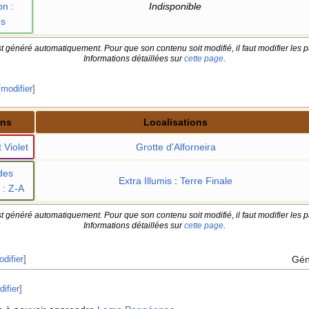
on
:
Indisponible
us
t généré automatiquement. Pour que son contenu soit modifié, il faut modifier les p
Informations détaillées sur
cette page
.
[
modifier
]
ons
Localisations
 Violet
Grotte d'Alforneira
des
Extra Illumis
:
Terre Finale
: Z-A
t généré automatiquement. Pour que son contenu soit modifié, il faut modifier les p
Informations détaillées sur
cette page
.
Gén
difier
]
ifier
]