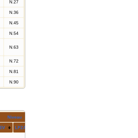
N.27
N.36
N.45
N.54
N.63
N.72
N.81
N.90
Niveau
E
V
LPZA