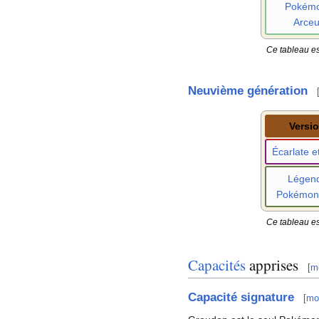
Pokém
Arce
Ce tableau es
Neuvième génération
Versi
Écarlate et
Légen
Pokémon
Ce tableau es
Capacités
apprises
[
mo
Capacité signature
[
mod