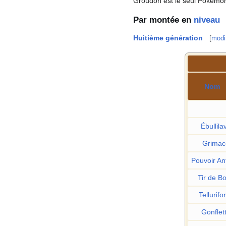
Groudon est le seul Pokémo
Par montée en
niveau
Huitième génération
[
modif
Nom
Ébullila
Grimac
Pouvoir An
Tir de B
Tellurifo
Gonflet