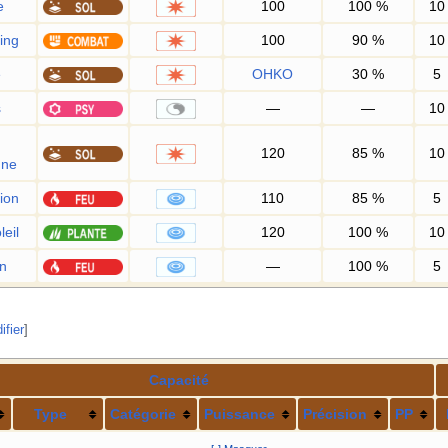
e
100
100
%
10
ing
100
90
%
10
e
OHKO
30
%
5
s
—
—
10
120
85
%
10
nne
ion
110
85
%
5
eil
120
100
%
10
n
—
100
%
5
ifier
]
Capacité
Type
Catégorie
Puissance
Précision
PP