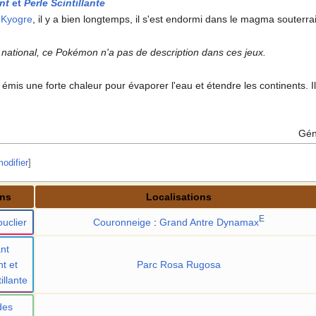
nt
et
Perle Scintillante
e
Kyogre
, il y a bien longtemps, il s'est endormi dans le magma souterra
national, ce Pokémon n'a pas de description dans ces jeux.
émis une forte chaleur pour évaporer l'eau et étendre les continents.
Gén
odifier
]
ons
Localisations
E
uclier
Couronneige
:
Grand Antre Dynamax
nt
nt et
Parc Rosa Rugosa
illante
des