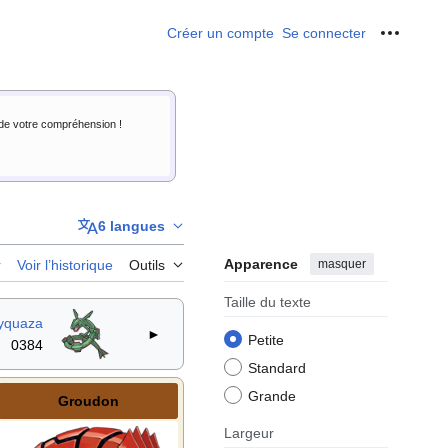
Créer un compte
Se connecter
Outils p
i de votre compréhension !
6 langues
Apparence
masquer
r
Voir l’historique
Outils
Taille du texte
yquaza
►
Petite
0384
Standard
Grande
Groudon
Largeur