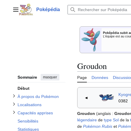
Aller
au
Poképédia
Menu principal
contenu
Afficher / masquer la sous-section À propos du Pokémon
Poképédia subit a
Afficher / masquer la sous-section Capacités apprises
Afficher / masquer la sous-section Localisations
L'équipe est au cou
Groudon
Afficher / masquer la sous-section Apparitions dans les dessins animés
Sommaire
masquer
Page
Données
Discussio
Début
Kyogr
À propos du Pokémon
◄
0382
Localisations
Capacités apprises
Groudon
(anglais
:
Groudo
légendaire
de
type
Sol
de la
Sensibilités
de
Pokémon Rubis
et
Pokém
Statistiques