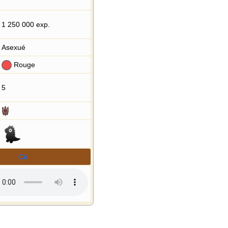
1 250 000 exp.
Asexué
Rouge
5
Cri