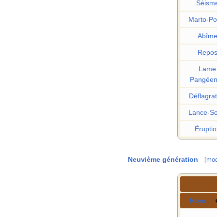
Séism
Marto-Po
Abîm
Repo
Lame
Pangée
Déflagrat
Lance-Sol
Éruptio
Neuvième génération
[
mod
Nom