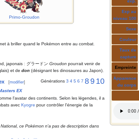
exp.
Exp au
Primo-Groudon
niveau 100
Sexe
Couleur
et à briller quand le Pokémon entre au combat.
Taux de
capture
nd, japonais
: グラードン
Groudon
pourrait venir de
Empreinte
glais) et de
don
(désignant les dinosaures au Japon).
Apparence
8
9
10
Générations
3
4
5
6
7
ex
[
modifier
]
du corps
asters EX
me l'avatar des continents. Selon les légendes, il a
mbats avec
Kyogre
pour contrôler l'énergie de la
National, ce Pokémon n'a pas de description dans