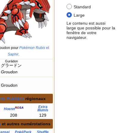
Standard
Large
Le contenu est aussi
large que possible pour la
fenêtre de votre
navigateur.
roudon pour
Pokémon Rubis
et
Saphir
.
Gurādon
グラードン
Groudon
Groudon
 de Pokédex
régionaux
Extra
RO
SA
Hoenn
Illumis
208
129
s
et autres numérotations
ansei
PokéPark
Shuffle