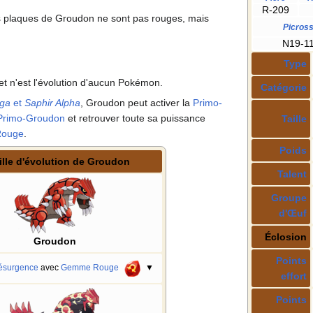
R-209
es plaques de Groudon ne sont pas rouges, mais
Picros
N19-1
Type
et n'est l'évolution d'aucun Pokémon.
Catégorie
ga
et
Saphir Alpha
, Groudon peut activer la
Primo-
Primo-Groudon
et retrouver toute sa puissance
Taille
ouge
.
Poids
lle d'évolution de Groudon
Talent
Groupe
d'Œuf
Éclosion
Groudon
Points
ésurgence
avec
Gemme Rouge
▼
effort
Points