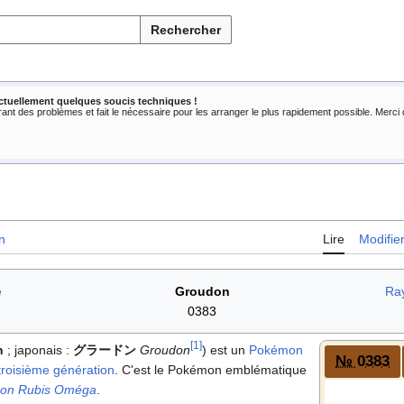
Rechercher
ctuellement quelques soucis techniques !
rant des problèmes et fait le nécessaire pour les arranger le plus rapidement possible. Merc
n
Lire
Modifie
e
Groudon
Ra
0383
[
1
]
n
; japonais
:
グラードン
Groudon
) est un
Pokémon
№ 0383
troisième génération
. C'est le Pokémon emblématique
on Rubis Oméga
.