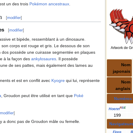
l est un des trois
Pokémon ancestraux
.
n
[
modifier
]
es
[
modifier
]
ssive et bipède, ressemblant à un dinosaure.
, son corps est rouge et gris. Le dessous de son
Artwork de G
son dos possède une cuirasse segmentée en plaques
ce à la façon des
ankylosaures
. Il possède
Nom
acune de ses pattes, mais également des lames au
japonais
nents et est en conflit avec
Kyogre
qui lui, représente
Nom
anglais
a
, Groudon peut être utilisé en tant que
Poké
Numéros
R
S
E
Hoenn
modifier
]
199
'y a donc pas de Groudon mâle ou femelle.
Navigateur
Fiore
R