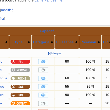
n à pouvoir apprendre
Lame Pangéenne
.
[
modifier
]
ier
]
Capacité
Type
Catégorie
Puissance
Précision
PP
[-] Masquer
ve
80
100
%
15
e
—
100
%
10
tique
60
100
%
5
oue
55
95
%
15
rce
90
100
%
10
te
—
—
20