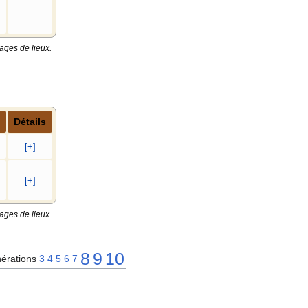
ages de lieux.
Détails
[+]
[+]
ages de lieux.
8
9
10
érations
3
4
5
6
7