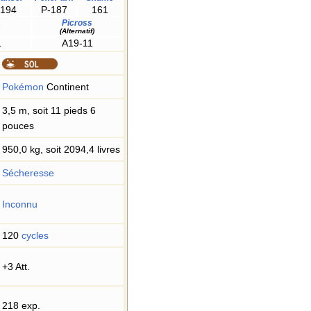
194
P-187
161
Picross
s
(Alternatif)
1
A19-11
Pokémon
Continent
3,5 m, soit 11 pieds 6
pouces
950,0 kg, soit 2094,4 livres
Sécheresse
Inconnu
120
cycles
+3 Att.
218 exp.