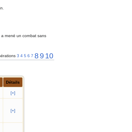
in.
 Il a mené un combat sans
8
9
10
érations
3
4
5
6
7
Détails
[+]
[+]