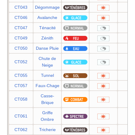
CT043
Dégommage
—
CT046
Avalanche
60
CT047
Ténacité
—
CT049
Zénith
—
CT050
Danse Pluie
—
Chute de
CT052
—
Neige
CT055
Tunnel
80
CT057
Faux-Chage
40
Casse-
CT058
75
Brique
Griffe
CT061
70
Ombre
CT062
Tricherie
95