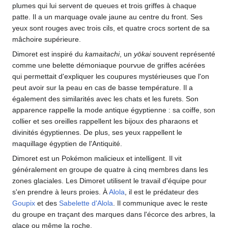
plumes qui lui servent de queues et trois griffes à chaque
patte. Il a un marquage ovale jaune au centre du front. Ses
yeux sont rouges avec trois cils, et quatre crocs sortent de sa
mâchoire supérieure.
Dimoret est inspiré du
kamaitachi
, un
yōkai
souvent représenté
comme une belette démoniaque pourvue de griffes acérées
qui permettait d'expliquer les coupures mystérieuses que l'on
peut avoir sur la peau en cas de basse température. Il a
également des similarités avec les chats et les furets. Son
apparence rappelle la mode antique égyptienne
: sa coiffe, son
collier et ses oreilles rappellent les bijoux des pharaons et
divinités égyptiennes. De plus, ses yeux rappellent le
maquillage égyptien de l'Antiquité.
Dimoret est un Pokémon malicieux et intelligent. Il vit
généralement en groupe de quatre à cinq membres dans les
zones glaciales. Les Dimoret utilisent le travail d'équipe pour
s'en prendre à leurs proies. À
Alola
, il est le prédateur des
Goupix
et des
Sabelette d'Alola
. Il communique avec le reste
du groupe en traçant des marques dans l'écorce des arbres, la
glace ou même la roche.