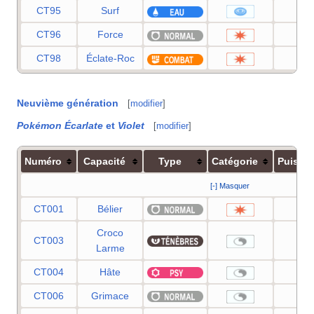
CT95
Surf
90
CT96
Force
80
CT98
Éclate-Roc
40
Neuvième génération
[
modifier
]
Pokémon Écarlate
et
Violet
[
modifier
]
Numéro
Capacité
Type
Catégorie
Puissa
[-] Masquer
CT001
Bélier
90
Croco
CT003
—
Larme
CT004
Hâte
—
CT006
Grimace
—