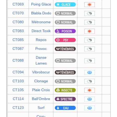
CT069
Poing Glace
75
CT070
Blabla Dodo
—
CT080
Métronome
—
CT083
Direct Toxik
80
CT085
Repos
—
CT087
Provoc
—
Danse
CT088
—
Lames
CT094
Vibrobscur
80
CT103
Clonage
—
CT105
Plaie Croix
80
CT114
Ball'Ombre
80
CT123
Surf
90
Cryo-