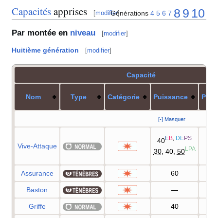
Capacités
apprises
8
9
10
Générations
4
5
6
7
[
modifier
]
Par montée en
niveau
[
modifier
]
Huitième génération
[
modifier
]
Capacité
Nom
Type
Catégorie
Puissance
Préc
[-] Masquer
E
B
,
DE
PS
40
Vive-Attaque
1
LPA
30
, 40,
50
Assurance
60
1
Baston
—
1
Griffe
40
1