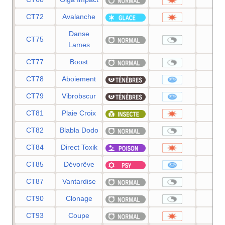
CT72
Avalanche
60
Danse
CT75
—
Lames
CT77
Boost
—
CT78
Aboiement
55
CT79
Vibrobscur
80
CT81
Plaie Croix
80
CT82
Blabla Dodo
—
CT84
Direct Toxik
80
CT85
Dévorêve
10
CT87
Vantardise
—
CT90
Clonage
—
CT93
Coupe
50