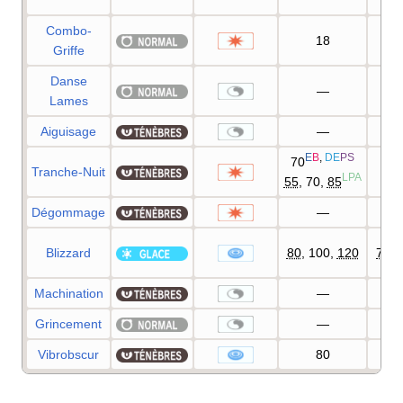
Combo-
18
8
Griffe
Danse
—
Lames
Aiguisage
—
E
B
,
DE
PS
70
Tranche-Nuit
1
LPA
55
, 70,
85
Dégommage
—
1
Blizzard
80
, 100,
120
75
%
Machination
—
1
Grincement
—
8
Vibrobscur
80
1