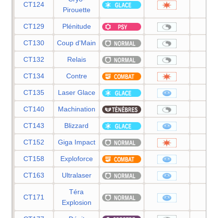
CT124
80
Pirouette
CT129
Plénitude
—
CT130
Coup d'Main
—
CT132
Relais
—
CT134
Contre
—
CT135
Laser Glace
90
CT140
Machination
—
CT143
Blizzard
11
CT152
Giga Impact
15
CT158
Exploforce
12
CT163
Ultralaser
15
Téra
CT171
80
Explosion