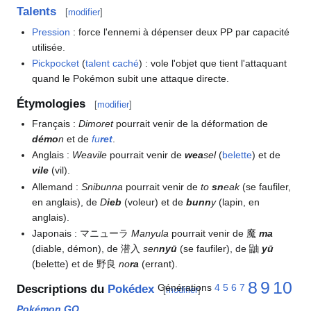
Talents
[
modifier
]
Pression
: force l'ennemi à dépenser deux PP par capacité
utilisée.
Pickpocket
(
talent caché
)
: vole l'objet que tient l'attaquant
quand le Pokémon subit une attaque directe.
Étymologies
[
modifier
]
Français
:
Dimoret
pourrait venir de la déformation de
démo
n
et de
fu
ret
.
Anglais
:
Weavile
pourrait venir de
wea
sel
(
belette
) et de
vile
(vil).
Allemand
:
Snibunna
pourrait venir de
to
sn
eak
(se faufiler,
en anglais), de
D
ieb
(voleur) et de
bunn
y
(lapin, en
anglais).
Japonais
: マニューラ
Manyula
pourrait venir de 魔
ma
(diable, démon), de 潜入
sen
nyū
(se faufiler), de 鼬
yū
(belette) et de 野良
no
ra
(errant).
8
9
10
Générations
4
5
6
7
Descriptions du
Pokédex
[
modifier
]
Pokémon GO