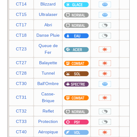
CT14
Blizzard
11
CT15
Ultralaser
15
CT17
Abri
—
CT18
Danse Pluie
—
Queue de
CT23
10
Fer
CT27
Balayette
65
CT28
Tunnel
80
CT30
Ball'Ombre
80
Casse-
CT31
75
Brique
CT32
Reflet
—
CT33
Protection
—
CT40
Aéropique
60