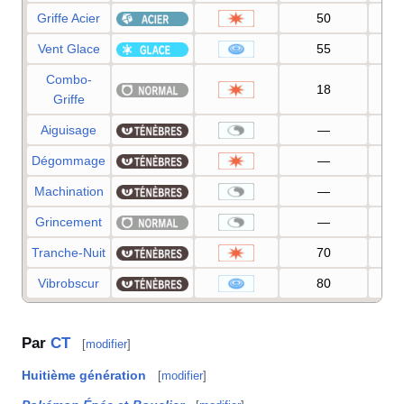
Griffe Acier
50
9
Vent Glace
55
9
Combo-
18
8
Griffe
Aiguisage
—
Dégommage
—
1
Machination
—
1
Grincement
—
8
Tranche-Nuit
70
1
Vibrobscur
80
1
Par
CT
[
modifier
]
Huitième génération
[
modifier
]