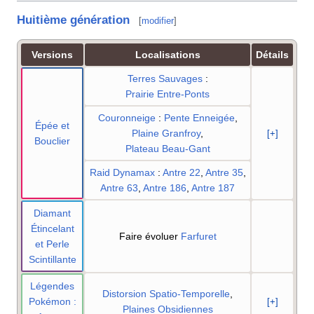
Huitième génération
[
modifier
]
Versions
Localisations
Détails
Terres Sauvages
:
Prairie Entre-Ponts
Couronneige
:
Pente Enneigée
,
Épée et
Plaine Granfroy
,
[+]
Bouclier
Plateau Beau-Gant
Raid Dynamax
:
Antre 22
,
Antre 35
,
Antre 63
,
Antre 186
,
Antre 187
Diamant
Étincelant
Faire évoluer
Farfuret
et Perle
Scintillante
Légendes
Distorsion Spatio-Temporelle
,
Pokémon
:
[+]
Plaines Obsidiennes