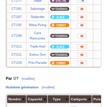
CT177
Dépit
—
CT181
Sabotage
65
CT187
Stalactite
25
CT192
Mitra-Poing
15
Cent
CT199
75
Rancunes
CT212
Triple Axel
20
CT221
Exécu-Son
80
CT229
Prio-Parade
65
Par
DT
[
modifier
]
Huitième génération
[
modifier
]
Numéro
Capacité
Type
Catégorie
Puissan