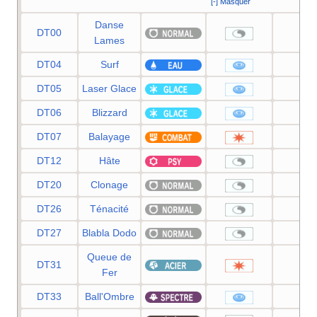
[-] Masquer
Danse
DT00
—
Lames
DT04
Surf
90
DT05
Laser Glace
90
DT06
Blizzard
110
DT07
Balayage
—
DT12
Hâte
—
DT20
Clonage
—
DT26
Ténacité
—
DT27
Blabla Dodo
—
Queue de
DT31
100
Fer
DT33
Ball'Ombre
80