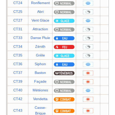
CT24
Ronflement
50
CT25
Abri
—
CT27
Vent Glace
55
CT31
Attraction
—
CT33
Danse Pluie
—
CT34
Zénith
—
CT35
Grêle
—
CT36
Siphon
35
CT37
Baston
—
CT39
Façade
70
CT40
Météores
60
CT42
Vendetta
60
Casse-
CT43
75
Brique