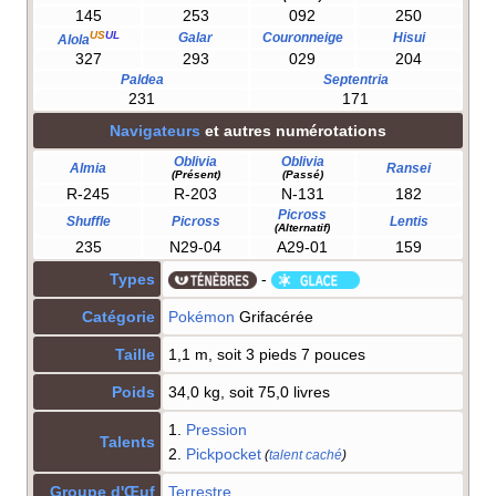
145
253
092
250
US
UL
Galar
Couronneige
Hisui
Alola
327
293
029
204
Paldea
Septentria
231
171
Navigateurs
et autres numérotations
Oblivia
Oblivia
Almia
Ransei
(Présent)
(Passé)
R-245
R-203
N-131
182
Picross
Shuffle
Picross
Lentis
(Alternatif)
235
N29-04
A29-01
159
Types
-
Catégorie
Pokémon
Grifacérée
Taille
1,1 m, soit 3 pieds 7 pouces
Poids
34,0 kg, soit 75,0 livres
1.
Pression
Talents
2.
Pickpocket
(
talent caché
)
Groupe d'Œuf
Terrestre