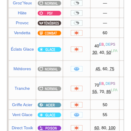
Groz'Yeux
—
1
Hâte
—
Provoc
—
1
Vendetta
60
1
E
B
,
DE
PS
40
Éclats Glace
1
LPA
30
, 40,
50
Météores
45
, 60,
75
E
B
,
DE
PS
70
Tranche
1
LPA
55
, 70,
85
Griffe Acier
50
9
Vent Glace
55
9
Direct Toxik
60
, 80,
100
1