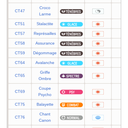
Croco
CT47
—
Larme
CT51
Stalactite
25
CT57
Représailles
50
CT58
Assurance
60
CT59
Dégommage
—
CT64
Avalanche
60
Griffe
CT65
70
Ombre
Coupe
CT69
70
Psycho
CT75
Balayette
65
Chant
CT76
60
Canon