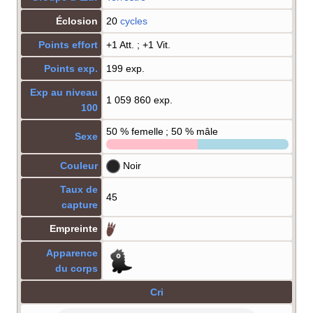
Éclosion
20
cycles
Points effort
+1 Att.
; +1 Vit.
Points exp.
199 exp.
Exp au niveau
1 059 860 exp.
100
50
% femelle ; 50
% mâle
Sexe
Couleur
Noir
Taux de
45
capture
Empreinte
Apparence
du corps
Cri