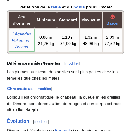
Variations de la
taille
et du
poids
pour Dimoret
Jeu
Minimum
Standard
Maximum
d'origine
Baron
Légendes
0,88
m
1,10
m
1,32
m
2,09
m
Pokémon
:
21,76
kg
34,00
kg
48,96
kg
77,52
kg
Arceus
Différences mâles/femelles
[
modifier
]
Les plumes au niveau des oreilles sont plus petites chez les
femelles que chez les mâles.
Chromatique
[
modifier
]
Lorsqu'il est chromatique, le chapeau, la queue et les oreilles
de Dimoret sont dorés au lieu de rouges et son corps est rose
vif au lieu de gris.
Évolution
[
modifier
]
Dimoret est l'évolution de
Farfuret
si ce dernier gagne un