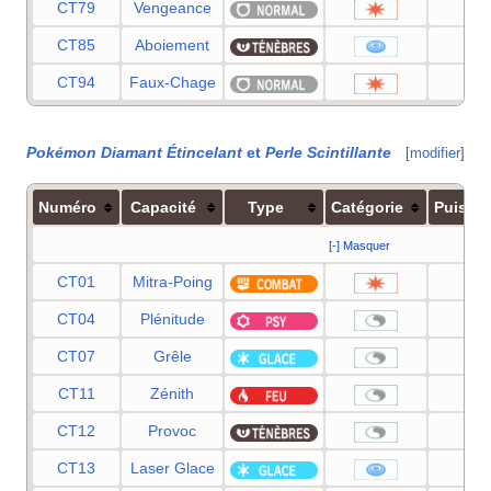
CT79
Vengeance
70
CT85
Aboiement
55
CT94
Faux-Chage
40
Pokémon Diamant Étincelant
et
Perle Scintillante
[
modifier
]
Numéro
Capacité
Type
Catégorie
Puissa
[-] Masquer
CT01
Mitra-Poing
15
CT04
Plénitude
—
CT07
Grêle
—
CT11
Zénith
—
CT12
Provoc
—
CT13
Laser Glace
90