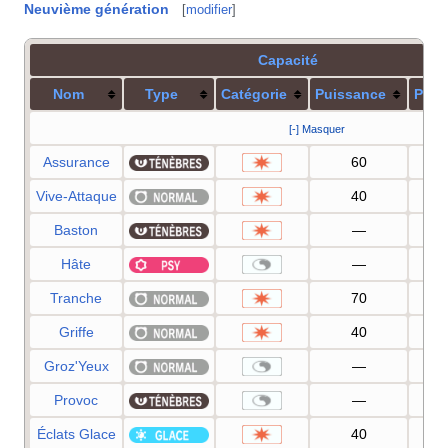
Neuvième génération
[
modifier
]
Capacité
Nom
Type
Catégorie
Puissance
Préc
[-] Masquer
Assurance
60
1
Vive-Attaque
40
1
Baston
—
1
Hâte
—
Tranche
70
1
Griffe
40
1
Groz'Yeux
—
1
Provoc
—
1
Éclats Glace
40
1