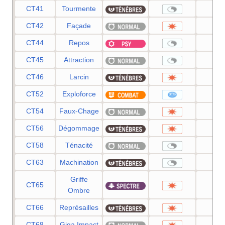
CT41
Tourmente
—
CT42
Façade
70
CT44
Repos
—
CT45
Attraction
—
CT46
Larcin
60
CT52
Exploforce
12
CT54
Faux-Chage
40
CT56
Dégommage
—
CT58
Ténacité
—
CT63
Machination
—
Griffe
CT65
70
Ombre
CT66
Représailles
50
CT68
Giga Impact
15