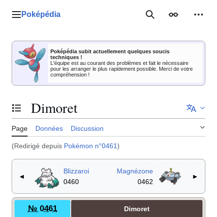
Aller
au
Poképédia
Menu principal
Rechercher
Apparence
Outil
contenu
Poképédia subit actuellement quelques soucis
techniques !
L'équipe est au courant des problèmes et fait le nécessaire
pour les arranger le plus rapidement possible. Merci de votre
compréhension !
Dimoret
Basculer la table des matières
Page
Données
Discussion
(Redirigé depuis
Pokémon n°0461
)
Blizzaroi
Magnézone
◄
►
0460
0462
№ 0461
Dimoret