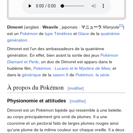
[
1
]
Dimoret
(anglais
:
Weavile
; japonais
:
マニューラ
Manyula
)
est un
Pokémon
de
type
Ténèbres
et
Glace
de la
quatrième
génération
.
Dimoret est l'un des ambassadeurs de la quatrième
génération. En effet, bien avant la sortie des jeux
Pokémon
Diamant
et
Perle
, un duo de Dimoret est apparu dans le
huitième film,
Pokémon
: Lucario et le Mystère de Mew
, et
dans le
générique
de la
saison 8
de
Pokémon, la série
.
À propos du Pokémon
[
modifier
]
Physionomie et attitudes
[
modifier
]
Dimoret est un Pokémon bipède qui ressemble à une belette,
au corps principalement gris orné de plumes. Il a une
couronne et un pectoral faits de larges plumes rouges ainsi
qu'une plume de la même couleur sur chaque oreille. Il a deux