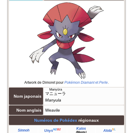
Artwork de Dimoret pour
Pokémon Diamant
et
Perle
.
Manyūra
マニューラ
Nom japonais
Manyula
Nom anglais
Weavile
Numéros de Pokédex
régionaux
Kalos
N2
B2
S
L
Sinnoh
Unys
Alola
(Monts)