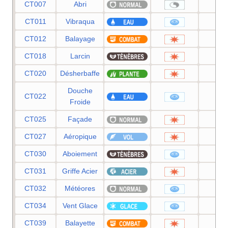
CT007
Abri
—
CT011
Vibraqua
60
CT012
Balayage
—
CT018
Larcin
60
CT020
Désherbaffe
50
Douche
CT022
50
Froide
CT025
Façade
70
CT027
Aéropique
60
CT030
Aboiement
55
CT031
Griffe Acier
50
CT032
Météores
60
CT034
Vent Glace
55
CT039
Balayette
65