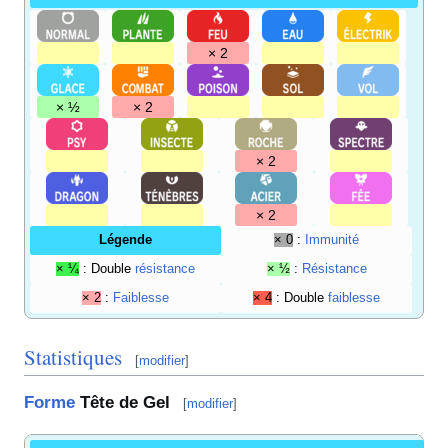
× 2
× ½
× 2
× 2
× 2
Légende
× 0
:
Immunité
× ¼
: Double
résistance
× ½
:
Résistance
× 2
:
Faiblesse
× 4
: Double
faiblesse
Statistiques
[
modifier
]
Forme
Tête de Gel
[
modifier
]