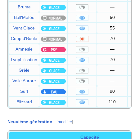
Brume
—
Ball'Météo
50
1
Vent Glace
55
Coup d'Boule
70
1
Amnésie
—
Lyophilisation
70
1
Grêle
—
Voile Aurore
—
Surf
90
1
Blizzard
110
Neuvième génération
[
modifier
]
Capacité