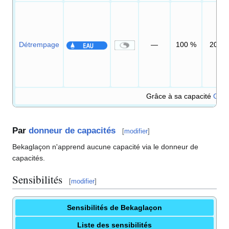
Détrempage
—
100
%
20
Grâce à sa capacité
Gribo
Par
donneur de capacités
[
modifier
]
Bekaglaçon n'apprend aucune capacité via le donneur de
capacités.
Sensibilités
[
modifier
]
Sensibilités de Bekaglaçon
Liste des sensibilités