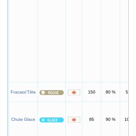
Fracass'Tête
150
80
%
5
Chute Glace
85
90
%
10