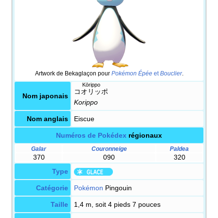
Artwork de Bekaglaçon pour
Pokémon Épée
et
Bouclier
.
Kōrippo
コオリッポ
Nom japonais
Korippo
Nom anglais
Eiscue
Numéros de Pokédex
régionaux
Galar
Couronneige
Paldea
370
090
320
Type
Catégorie
Pokémon
Pingouin
Taille
1,4 m, soit 4 pieds 7 pouces