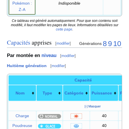
Pokémon
:
Indisponible
Z-A
Ce tableau est généré automatiquement. Pour que son contenu soit
modifié, il faut modifier les pages de lieux. Informations détaillées sur
cette page
.
Capacités
apprises
8
9
10
Générations
[
modifier
]
Par montée en
niveau
[
modifier
]
Huitième génération
[
modifier
]
Capacité
Nom
Type
Catégorie
Puissance
Préc
[-] Masquer
Charge
40
1
Poudreuse
40
1