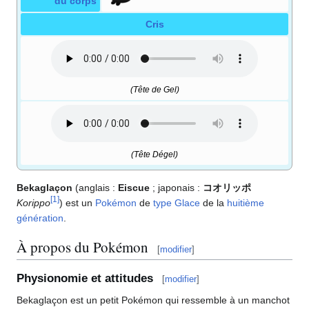
du corps
Cris
(Tête de Gel)
(Tête Dégel)
Bekaglaçon
(anglais
:
Eiscue
; japonais
:
コオリッポ
[
1
]
Korippo
) est un
Pokémon
de
type
Glace
de la
huitième
génération
.
À propos du Pokémon
[
modifier
]
Physionomie et attitudes
[
modifier
]
Bekaglaçon est un petit Pokémon qui ressemble à un manchot