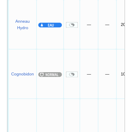
Anneau
—
—
20
Hydro
Cognobidon
—
—
10