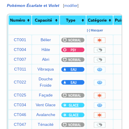
Pokémon Écarlate
et
Violet
[
modifier
]
Numéro
Capacité
Type
Catégorie
Puissa
[-] Masquer
CT001
Bélier
9
CT004
Hâte
CT007
Abri
CT011
Vibraqua
6
Douche
CT022
5
Froide
CT025
Façade
7
CT034
Vent Glace
5
CT046
Avalanche
6
CT047
Ténacité