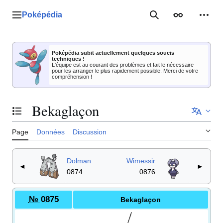
Aller
au
Poképédia
Menu principal
Rechercher
Apparence
Outil
contenu
Poképédia subit actuellement quelques soucis
techniques !
L'équipe est au courant des problèmes et fait le nécessaire
pour les arranger le plus rapidement possible. Merci de votre
compréhension !
Bekaglaçon
Basculer la table des matières
Page
Données
Discussion
Dolman
Wimessir
◄
►
0874
0876
№ 0875
Bekaglaçon