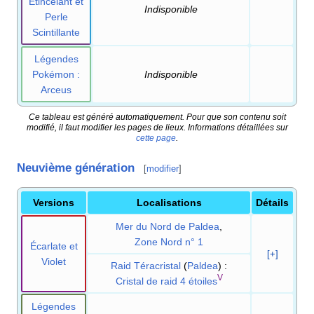
Étincelant et
Indisponible
Perle
Scintillante
Légendes
Pokémon
:
Indisponible
Arceus
Ce tableau est généré automatiquement. Pour que son contenu soit
modifié, il faut modifier les pages de lieux. Informations détaillées sur
cette page
.
Neuvième génération
[
modifier
]
Versions
Localisations
Détails
Mer du Nord de Paldea
,
Zone Nord n° 1
Écarlate et
[+]
Violet
Raid Téracristal
(
Paldea
)
:
V
Cristal de raid 4 étoiles
Légendes