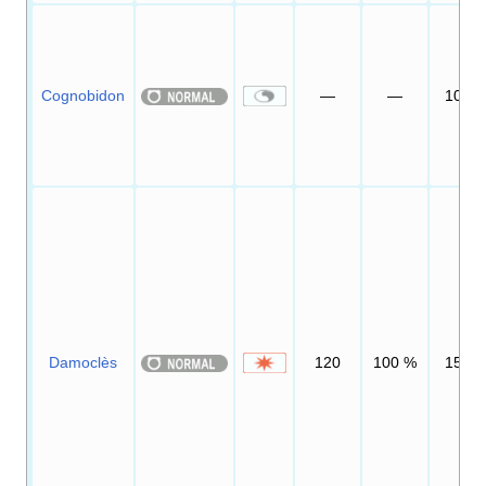
Cognobidon
—
—
10
Damoclès
120
100
%
15