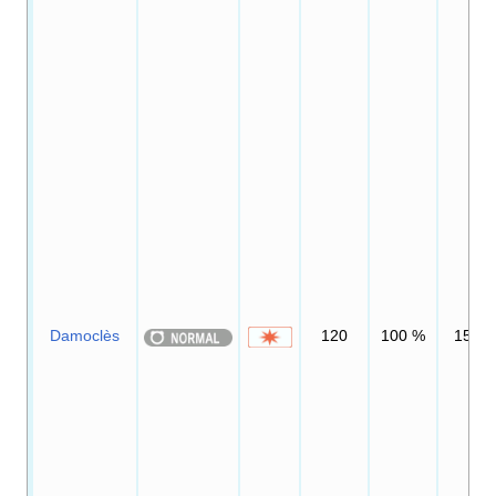
Damoclès
120
100
%
15