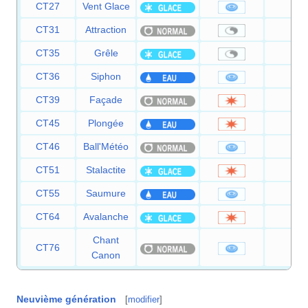
CT27
Vent Glace
55
CT31
Attraction
—
CT35
Grêle
—
CT36
Siphon
35
CT39
Façade
70
CT45
Plongée
80
CT46
Ball'Météo
50
CT51
Stalactite
25
CT55
Saumure
65
CT64
Avalanche
60
Chant
CT76
60
Canon
Neuvième génération
[
modifier
]