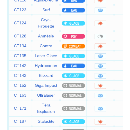
CT123
Surf
9
Cryo-
CT124
8
Pirouette
CT128
Amnésie
CT134
Contre
CT135
Laser Glace
9
CT142
Hydrocanon
11
CT143
Blizzard
11
CT152
Giga Impact
15
CT163
Ultralaser
15
Téra
CT171
8
Explosion
CT187
Stalactite
2