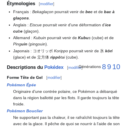
Étymologies
[
modifier
]
Français
:
Bekaglaçon
pourrait venir de
bec
et de
bac à
glaçons
.
Anglais
:
Eiscue
pourrait venir d'une déformation d'
ice
cu
b
e
(glaçon).
Allemand
:
Kubuin
pourrait venir de
Kubu
s
(cube) et de
Ping
uin
(pingouin).
Japonais
: コオリッポ
Korippo
pourrait venir de 氷
kōri
(glace) et de 立方体
rippō
tai
(cube).
8
9
10
Générations
Descriptions du
Pokédex
[
modifier
]
Forme Tête de Gel
[
modifier
]
Pokémon Épée
Originaire d'une contrée polaire, ce Pokémon a débarqué
dans la région ballotté par les flots. Il garde toujours la tête
froide.
Pokémon Bouclier
Ne supportant pas la chaleur, il se rafraîchit toujours la tête
avec de la glace. Il pêche de quoi se nourrir à l'aide de son