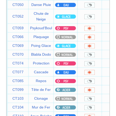
CT050
Danse Pluie
Chute de
CT052
Neige
CT059
Psykoud'Boul
8
CT066
Plaquage
8
CT069
Poing Glace
7
CT070
Blabla Dodo
CT074
Protection
CT077
Cascade
8
CT085
Repos
CT099
Tête de Fer
8
CT103
Clonage
CT104
Mur de Fer
CT110
Aqua-Brèche
8