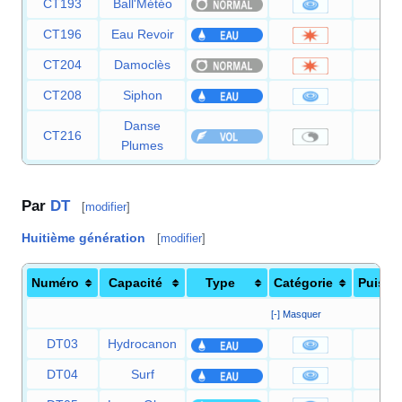
CT193
Ball'Météo
5
CT196
Eau Revoir
6
CT204
Damoclès
12
CT208
Siphon
3
Danse
CT216
Plumes
Par
DT
[
modifier
]
Huitième génération
[
modifier
]
Numéro
Capacité
Type
Catégorie
Puissa
[-] Masquer
DT03
Hydrocanon
11
DT04
Surf
9