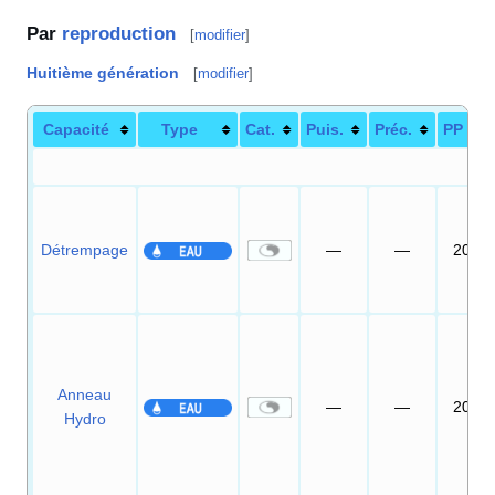
Par
reproduction
[
modifier
]
Huitième génération
[
modifier
]
Capacité
Type
Cat.
Puis.
Préc.
PP
Détrempage
—
—
20
Anneau
—
—
20
Hydro