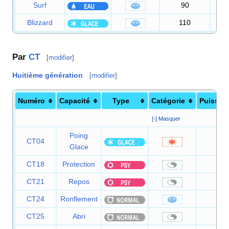
Surf
90
1
Blizzard
110
Par
CT
[
modifier
]
Huitième génération
[
modifier
]
Numéro
Capacité
Type
Catégorie
Puissan
[-] Masquer
Poing
CT04
75
Glace
CT18
Protection
—
CT21
Repos
—
CT24
Ronflement
50
CT25
Abri
—