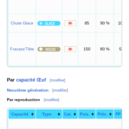
Chute Glace
85
90
%
10
Fracass'Tête
150
80
%
5
Par
capacité Œuf
[
modifier
]
Neuvième génération
[
modifier
]
Par reproduction
[
modifier
]
Capacité
Type
Cat.
Puis.
Préc.
PP