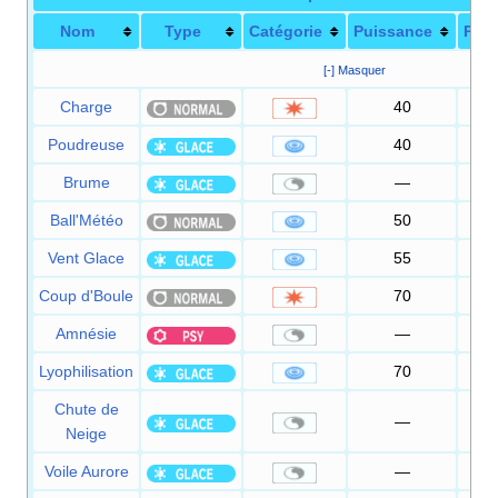
Nom
Type
Catégorie
Puissance
Préc
[-] Masquer
Charge
40
1
Poudreuse
40
1
Brume
—
Ball'Météo
50
1
Vent Glace
55
Coup d'Boule
70
1
Amnésie
—
Lyophilisation
70
1
Chute de
—
Neige
Voile Aurore
—