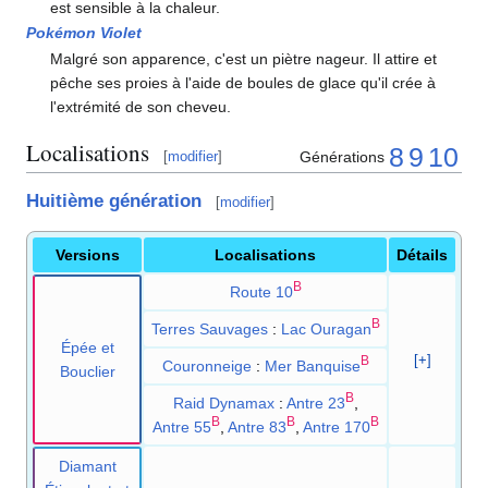
est sensible à la chaleur.
Pokémon Violet
Malgré son apparence, c'est un piètre nageur. Il attire et
pêche ses proies à l'aide de boules de glace qu'il crée à
l'extrémité de son cheveu.
Localisations
8
9
10
Générations
[
modifier
]
Huitième génération
[
modifier
]
Versions
Localisations
Détails
B
Route 10
B
Terres Sauvages
:
Lac Ouragan
Épée et
[+]
B
Couronneige
:
Mer Banquise
Bouclier
B
Raid Dynamax
:
Antre 23
,
B
B
B
Antre 55
,
Antre 83
,
Antre 170
Diamant