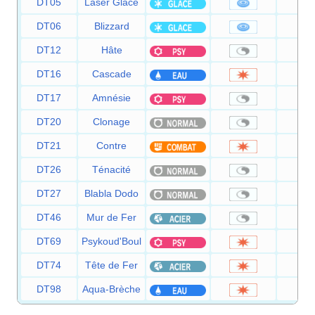
DT05
Laser Glace
9
DT06
Blizzard
11
DT12
Hâte
DT16
Cascade
8
DT17
Amnésie
DT20
Clonage
DT21
Contre
DT26
Ténacité
DT27
Blabla Dodo
DT46
Mur de Fer
DT69
Psykoud'Boul
8
DT74
Tête de Fer
8
DT98
Aqua-Brèche
8