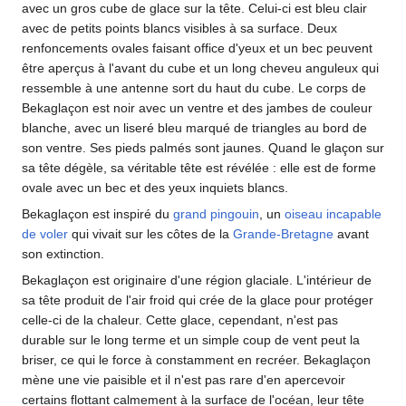
avec un gros cube de glace sur la tête. Celui-ci est bleu clair
avec de petits points blancs visibles à sa surface. Deux
renfoncements ovales faisant office d'yeux et un bec peuvent
être aperçus à l'avant du cube et un long cheveu anguleux qui
ressemble à une antenne sort du haut du cube. Le corps de
Bekaglaçon est noir avec un ventre et des jambes de couleur
blanche, avec un liseré bleu marqué de triangles au bord de
son ventre. Ses pieds palmés sont jaunes. Quand le glaçon sur
sa tête dégèle, sa véritable tête est révélée
: elle est de forme
ovale avec un bec et des yeux inquiets blancs.
Bekaglaçon est inspiré du
grand pingouin
, un
oiseau incapable
de voler
qui vivait sur les côtes de la
Grande-Bretagne
avant
son extinction.
Bekaglaçon est originaire d'une région glaciale. L'intérieur de
sa tête produit de l'air froid qui crée de la glace pour protéger
celle-ci de la chaleur. Cette glace, cependant, n'est pas
durable sur le long terme et un simple coup de vent peut la
briser, ce qui le force à constamment en recréer. Bekaglaçon
mène une vie paisible et il n'est pas rare d'en apercevoir
certains flottant calmement à la surface de l'océan, leur tête