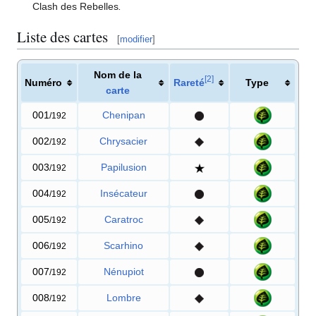
Clash des Rebelles
.
Liste des cartes
[
modifier
]
Nom de la
[
2
]
Numéro
Rareté
Type
carte
001
Chenipan
/192
002
Chrysacier
/192
003
Papilusion
/192
004
Insécateur
/192
005
Caratroc
/192
006
Scarhino
/192
007
Nénupiot
/192
008
Lombre
/192