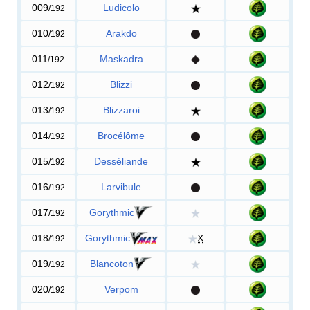
009
Ludicolo
/192
010
Arakdo
/192
011
Maskadra
/192
012
Blizzi
/192
013
Blizzaroi
/192
014
Brocélôme
/192
015
Desséliande
/192
016
Larvibule
/192
017
Gorythmic
/192
018
Gorythmic
X
/192
019
Blancoton
/192
020
Verpom
/192