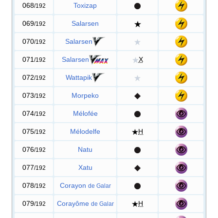
068
Toxizap
/192
069
Salarsen
/192
070
Salarsen
/192
071
Salarsen
X
/192
072
Wattapik
/192
073
Morpeko
/192
074
Mélofée
/192
075
Mélodelfe
H
/192
076
Natu
/192
077
Xatu
/192
078
Corayon
/192
de Galar
079
Corayôme
H
/192
de Galar