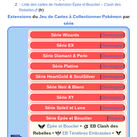
Liste des cartes de l'extension Épée et Bouclier – Clash des
Rebelles
(fr)
Extensions
du
Jeu de Cartes à Collectionner Pokémon
par
série
Série Wizards
Développer
Série EX
Développer
Série Diamant & Perle
Développer
Série Platine
Développer
Série HeartGold & SoulSilver
Développer
Série Noir & Blanc
Développer
Série XY
Développer
Série Soleil et Lune
Développer
Série Épée et Bouclier
Réduire
Épée et Bouclier
•
EB Clash des
Rebelles
•
EB Ténèbres Embrasées
•