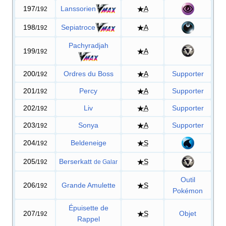
197
Lanssorien
A
/192
198
Sepiatroce
A
/192
Pachyradjah
199
A
/192
200
Ordres du Boss
A
Supporter
/192
201
Percy
A
Supporter
/192
202
Liv
A
Supporter
/192
203
Sonya
A
Supporter
/192
204
Beldeneige
S
/192
205
Berserkatt
S
/192
de Galar
Outil
206
Grande Amulette
S
/192
Pokémon
Épuisette de
207
S
Objet
/192
Rappel