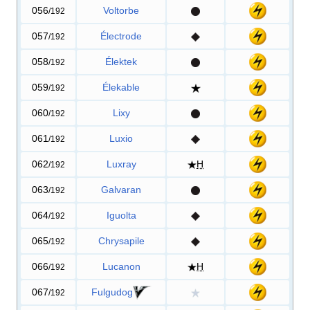
056
Voltorbe
/192
057
Électrode
/192
058
Élektek
/192
059
Élekable
/192
060
Lixy
/192
061
Luxio
/192
062
Luxray
H
/192
063
Galvaran
/192
064
Iguolta
/192
065
Chrysapile
/192
066
Lucanon
H
/192
067
Fulgudog
/192