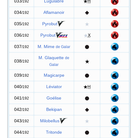
033
Lugulabre
H
/192
034
Aflamanoir
/192
035
Pyrobut
/192
036
Pyrobut
X
/192
037
M. Mime
/192
de Galar
M. Glaquette
de
038
/192
Galar
039
Magicarpe
/192
040
Léviator
H
/192
041
Goélise
/192
042
Bekipan
/192
043
Milobellus
/192
044
Tritonde
/192