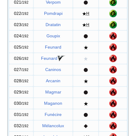
021
Verpom
/192
022
Pomdrapi
H
/192
023
Dratatin
H
/192
024
Goupix
/192
025
Feunard
/192
026
Feunard
/192
027
Caninos
/192
028
Arcanin
/192
029
Magmar
/192
030
Maganon
/192
031
Funécire
/192
032
Mélancolux
/192