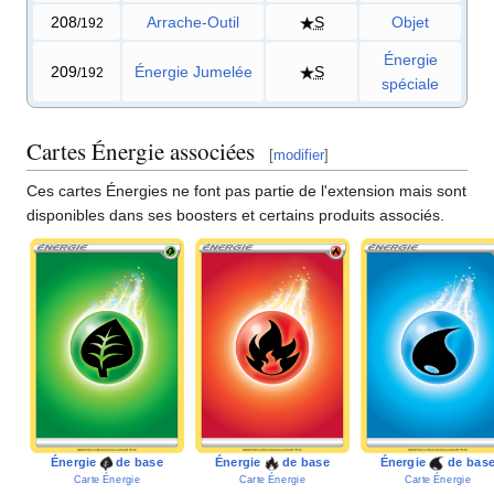
208
Arrache-Outil
S
Objet
/192
Énergie
209
Énergie Jumelée
S
/192
spéciale
Cartes Énergie associées
[
modifier
]
Ces cartes Énergies ne font pas partie de l'extension mais sont
disponibles dans ses boosters et certains produits associés.
Énergie
de base
Énergie
de base
Énergie
de bas
Carte Énergie
Carte Énergie
Carte Énergie