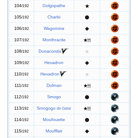
104
Golgopathe
/192
105
Charbi
/192
106
Wagomine
/192
107
Monthracite
H
/192
108
Dunaconda
/192
109
Hexadron
/192
110
Hexadron
/192
111
Dolman
H
/192
112
Smogo
/192
113
Smogogo
H
/192
de Galar
114
Moufouette
/192
115
Moufflair
/192