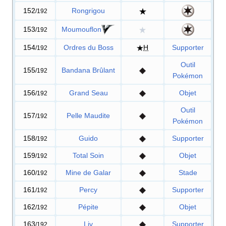
152
Rongrigou
/192
153
Moumouflon
/192
154
Ordres du Boss
H
Supporter
/192
Outil
155
Bandana Brûlant
/192
Pokémon
156
Grand Seau
Objet
/192
Outil
157
Pelle Maudite
/192
Pokémon
158
Guido
Supporter
/192
159
Total Soin
Objet
/192
160
Mine de Galar
Stade
/192
161
Percy
Supporter
/192
162
Pépite
Objet
/192
163
Liv
Supporter
/192