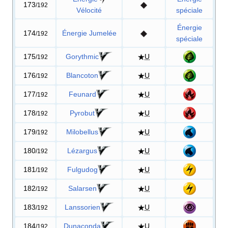
173
/192
Vélocité
spéciale
Énergie
174
Énergie Jumelée
/192
spéciale
175
Gorythmic
U
/192
176
Blancoton
U
/192
177
Feunard
U
/192
178
Pyrobut
U
/192
179
Milobellus
U
/192
180
Lézargus
U
/192
181
Fulgudog
U
/192
182
Salarsen
U
/192
183
Lanssorien
U
/192
184
Dunaconda
U
/192