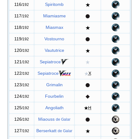
116
Spiritomb
/192
117
Miamiasme
/192
118
Miasmax
/192
119
Vostourno
/192
120
Vaututrice
/192
121
Sepiatroce
/192
122
Sepiatroce
X
/192
123
Grimalin
/192
124
Fourbelin
/192
125
Angoliath
H
/192
126
Miaouss
/192
de Galar
127
Berserkatt
/192
de Galar