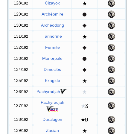
128
Cizayox
/192
129
Archéomire
/192
130
Archéodong
/192
131
Tarinorme
/192
132
Fermite
/192
133
Monorpale
/192
134
Dimoclès
/192
135
Exagide
/192
136
Pachyradjah
/192
Pachyradjah
137
X
/192
138
Duralugon
H
/192
139
Zacian
/192