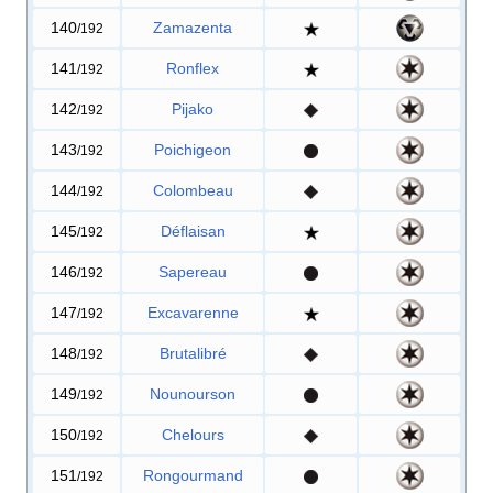
140
Zamazenta
/192
141
Ronflex
/192
142
Pijako
/192
143
Poichigeon
/192
144
Colombeau
/192
145
Déflaisan
/192
146
Sapereau
/192
147
Excavarenne
/192
148
Brutalibré
/192
149
Nounourson
/192
150
Chelours
/192
151
Rongourmand
/192