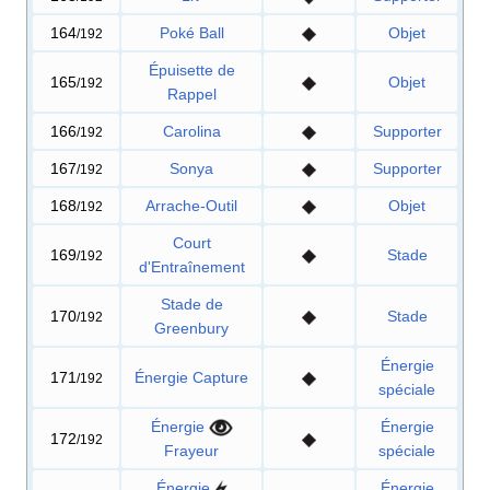
164
Poké Ball
Objet
/192
Épuisette de
165
Objet
/192
Rappel
166
Carolina
Supporter
/192
167
Sonya
Supporter
/192
168
Arrache-Outil
Objet
/192
Court
169
Stade
/192
d'Entraînement
Stade de
170
Stade
/192
Greenbury
Énergie
171
Énergie Capture
/192
spéciale
Énergie
Énergie
172
/192
Frayeur
spéciale
Énergie
Énergie