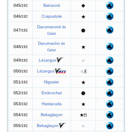
045
Batracné
/192
046
Crapustule
/192
Darumarond
de
047
/192
Galar
Darumacho
de
048
/192
Galar
049
Lézargus
/192
050
Lézargus
X
/192
051
Nigosier
/192
052
Embrochet
/192
053
Hastacuda
/192
054
Bekaglaçon
H
/192
055
Bekaglaçon
/192