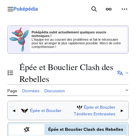
Aller
au
Poképédia
Menu principal
Rechercher
Apparence
Outil
contenu
Poképédia subit actuellement quelques soucis
techniques !
L'équipe est au courant des problèmes et fait le nécessaire
pour les arranger le plus rapidement possible. Merci de votre
compréhension !
Épée et Bouclier Clash des
Basculer la table des matières
Rebelles
Page
Données
Discussion
Épée et Bouclier
◄
Épée et Bouclier
►
Ténèbres Embrasées
Épée et Bouclier Clash des Rebelles