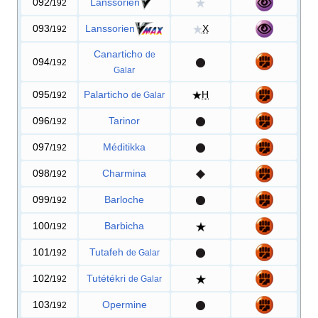
092
Lanssorien
/192
093
Lanssorien
X
/192
Canarticho
de
094
/192
Galar
095
Palarticho
H
/192
de Galar
096
Tarinor
/192
097
Méditikka
/192
098
Charmina
/192
099
Barloche
/192
100
Barbicha
/192
101
Tutafeh
/192
de Galar
102
Tutétékri
/192
de Galar
103
Opermine
/192