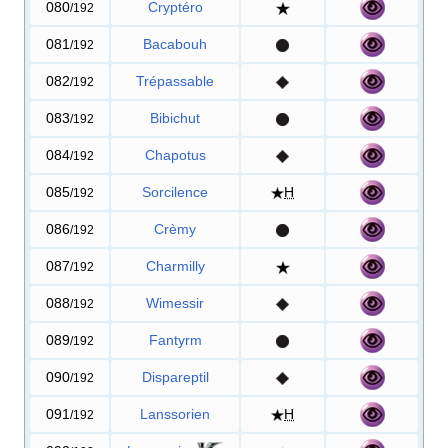
080
Cryptéro
/192
081
Bacabouh
/192
082
Trépassable
/192
083
Bibichut
/192
084
Chapotus
/192
085
Sorcilence
H
/192
086
Crèmy
/192
087
Charmilly
/192
088
Wimessir
/192
089
Fantyrm
/192
090
Dispareptil
/192
091
Lanssorien
H
/192