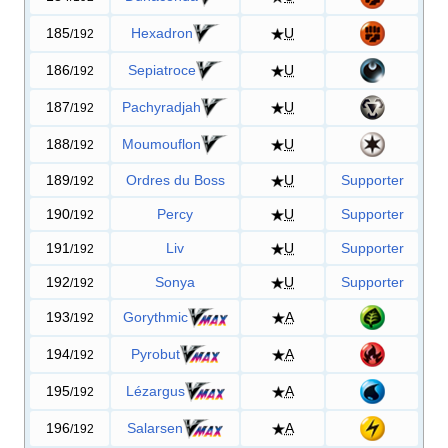
185
Hexadron
U
/192
186
Sepiatroce
U
/192
187
Pachyradjah
U
/192
188
Moumouflon
U
/192
189
Ordres du Boss
U
Supporter
/192
190
Percy
U
Supporter
/192
191
Liv
U
Supporter
/192
192
Sonya
U
Supporter
/192
193
Gorythmic
A
/192
194
Pyrobut
A
/192
195
Lézargus
A
/192
196
Salarsen
A
/192