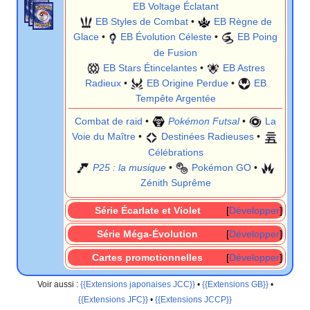
EB Voltage Éclatant
EB Styles de Combat
•
EB Règne de
Glace
•
EB Évolution Céleste
•
EB Poing
de Fusion
EB Stars Étincelantes
•
EB Astres
Radieux
•
EB Origine Perdue
•
EB
Tempête Argentée
Combat de raid
•
Pokémon Futsal
•
La
Voie du Maître
•
Destinées Radieuses
•
Célébrations
P25
: la musique
•
Pokémon GO
•
Zénith Suprême
Série Écarlate et Violet
Développer
Série Méga-Évolution
Développer
Cartes promotionnelles
Développer
Voir aussi
:
{{Extensions japonaises JCC}}
•
{{Extensions GB}}
•
{{Extensions JFC}}
•
{{Extensions JCCP}}