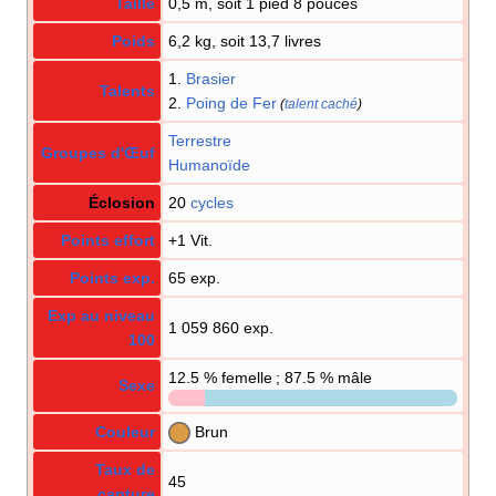
Taille
0,5 m, soit 1 pied 8 pouces
Poids
6,2 kg, soit 13,7 livres
1.
Brasier
Talents
2.
Poing de Fer
(
talent caché
)
Terrestre
Groupes d'Œuf
Humanoïde
Éclosion
20
cycles
Points effort
+1 Vit.
Points exp.
65 exp.
Exp au niveau
1 059 860 exp.
100
12.5
% femelle ; 87.5
% mâle
Sexe
Couleur
Brun
Taux de
45
capture