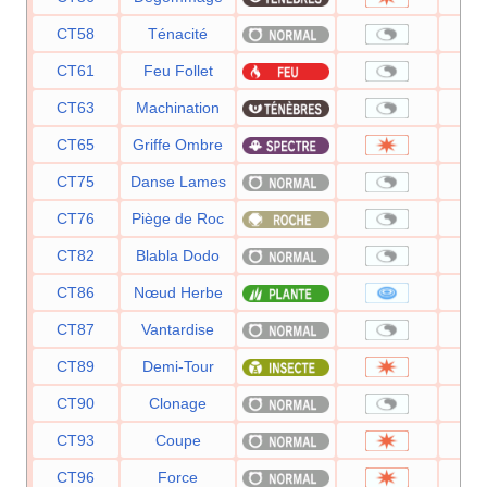
CT58
Ténacité
CT61
Feu Follet
CT63
Machination
CT65
Griffe Ombre
CT75
Danse Lames
CT76
Piège de Roc
CT82
Blabla Dodo
CT86
Nœud Herbe
CT87
Vantardise
CT89
Demi-Tour
CT90
Clonage
CT93
Coupe
CT96
Force