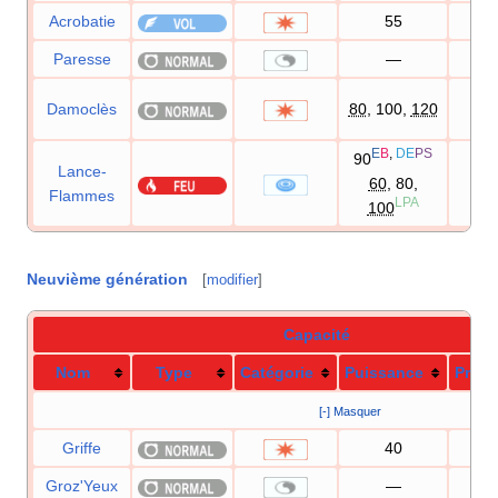
Acrobatie
55
10
Paresse
—
Damoclès
80
, 100,
120
10
E
B
,
DE
PS
90
Lance-
60
, 80,
10
Flammes
LPA
100
Neuvième génération
[
modifier
]
Capacité
Nom
Type
Catégorie
Puissance
Préci
[-] Masquer
Griffe
40
10
Groz'Yeux
—
10