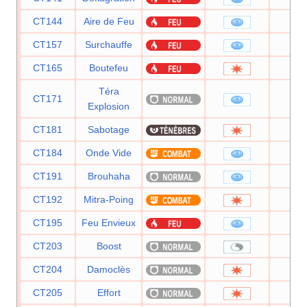
CT144
Aire de Feu
8
CT157
Surchauffe
13
CT165
Boutefeu
12
Téra
CT171
8
Explosion
CT181
Sabotage
6
CT184
Onde Vide
4
CT191
Brouhaha
9
CT192
Mitra-Poing
15
CT195
Feu Envieux
7
CT203
Boost
CT204
Damoclès
12
CT205
Effort