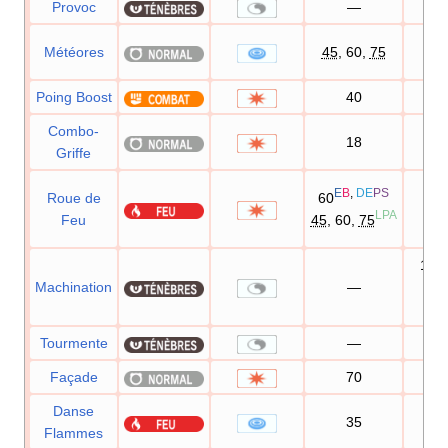
Provoc
—
10
Météores
45
, 60,
75
Poing Boost
40
10
Combo-
18
8
Griffe
E
B
,
DE
PS
Roue de
60
10
LPA
Feu
45
, 60,
75
100
D
Machination
—
—
Tourmente
—
10
Façade
70
10
Danse
35
8
Flammes