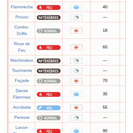
Flammèche
40
10
Provoc
—
10
Combo-
18
8
Griffe
Roue de
60
10
Feu
Machination
—
10
Tourmente
—
10
Façade
70
10
Danse
35
8
Flammes
Acrobatie
55
10
Paresse
—
Lance-
90
10