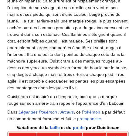
jeune chimpanzé. Sa fourrure est principalement orange, à
l'exception de son visage, de ses oreilles, son ventre, ses
mains et ses pieds, qui sont d'une couleur beige proche du
jaune. Il a sur l'arrière-train une marque rouge, le plus souvent
cachée par des flammes produites par du gaz incandescent se
trouvant dans son estomac. Ces flammes s'éteignent quand il
dort, et sont faibles quand il est malade. Ses oreilles sont
anormalement larges comparées à sa tête et sont rouges à
l'intérieur. Il a une petite dent pointue de chaque côté dans la
mâchoire supérieure. Ouisticram a des marques rouges au-
dessus des yeux, un symbole en forme de boucle sur le buste,
cinq doigts à chaque main et trois orteils à chaque pied. Très
agile, il est capable d'escalader les pentes les plus escarpées
des montagnes dans lesquelles il vit.
Ouisticram est inspiré du chimpanzé, bien que la marque
rouge sur son arrière-train rappelle l'apparence d'un babouin.
Dans
Légendes Pokémon
: Arceus
, ce
Pokémon
a par défaut
un comportement farouche et fuit le
protagoniste
.
Variations de la
taille
et du
poids
pour Ouisticram