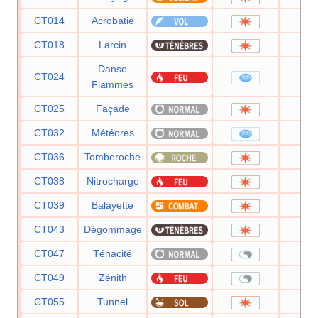
CT014
Acrobatie
5
CT018
Larcin
6
Danse
CT024
3
Flammes
CT025
Façade
7
CT032
Météores
6
CT036
Tomberoche
6
CT038
Nitrocharge
5
CT039
Balayette
6
CT043
Dégommage
CT047
Ténacité
CT049
Zénith
CT055
Tunnel
8