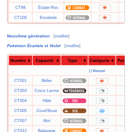
CT98
Éclate-Roc
CT100
Escalade
Neuvième génération
[
modifier
]
Pokémon Écarlate
et
Violet
[
modifier
]
Numéro
Capacité
Type
Catégorie
Puissa
[-] Masquer
CT001
Bélier
9
CT003
Croco Larme
CT004
Hâte
CT005
Coud'Boue
2
CT007
Abri
CT012
Balayage