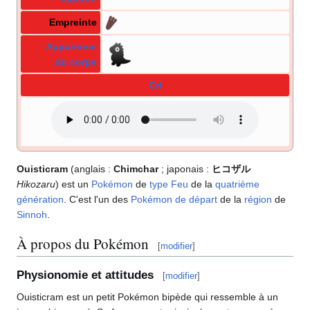
Empreinte
Apparence
du corps
Cri
Ouisticram
(anglais
:
Chimchar
; japonais
:
ヒコザル
Hikozaru
) est un
Pokémon
de
type
Feu
de la
quatrième
génération
. C'est l'un des
Pokémon de départ
de la
région
de
Sinnoh
.
À propos du Pokémon
[
modifier
]
Physionomie et attitudes
[
modifier
]
Ouisticram est un petit Pokémon bipède qui ressemble à un