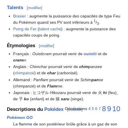
Talents
[
modifier
]
Brasier
: augmente la puissance des capacités de type Feu
1
du Pokémon quand ses PV sont inférieurs à
/
.
3
Poing de Fer
(
talent caché
)
: augmente la puissance des
capacités coups de poing.
Étymologies
[
modifier
]
Français
:
Ouisticram
pourrait venir de
ouisti
ti
et de
cram
er
.
Anglais
:
Chimchar
pourrait venir de
chim
panzee
(
chimpanzé
) et de
char
(carbonisé).
Allemand
:
Panflam
pourrait venir de
Schim
pan
se
(chimpanzé) et de
Flam
me
.
Japonais
: ヒコザル
Hikozaru
pourrait venir de 火
hi
(feu),
de 子
ko
(enfant) et de 猿
saru
(singe).
8
9
10
Générations
4
5
6
7
Descriptions du
Pokédex
[
modifier
]
Pokémon GO
La flamme de son postérieur brûle grâce à un gaz de son