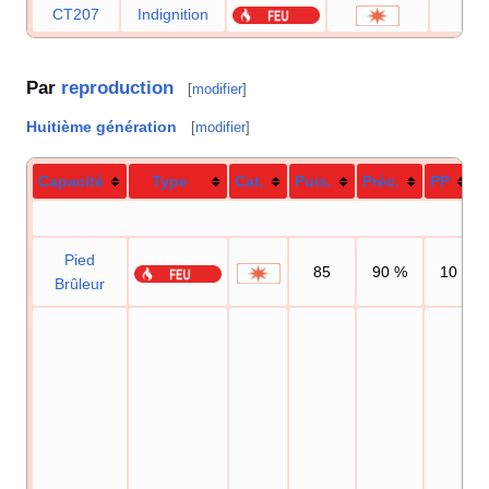
CT207
Indignition
7
Par
reproduction
[
modifier
]
Huitième génération
[
modifier
]
Capacité
Type
Cat.
Puis.
Préc.
PP
Pied
85
90
%
10
Brûleur