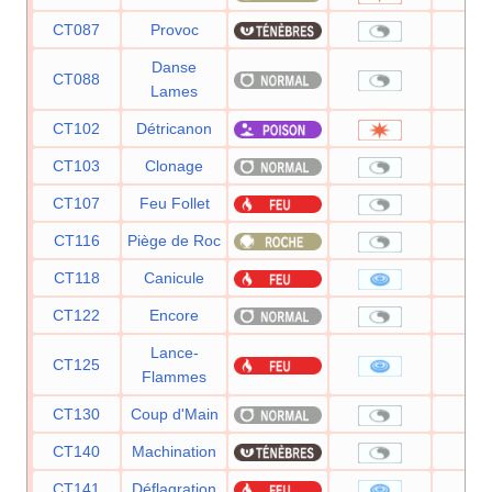
CT087
Provoc
Danse
CT088
Lames
CT102
Détricanon
12
CT103
Clonage
CT107
Feu Follet
CT116
Piège de Roc
CT118
Canicule
9
CT122
Encore
Lance-
CT125
9
Flammes
CT130
Coup d'Main
CT140
Machination
CT141
Déflagration
11