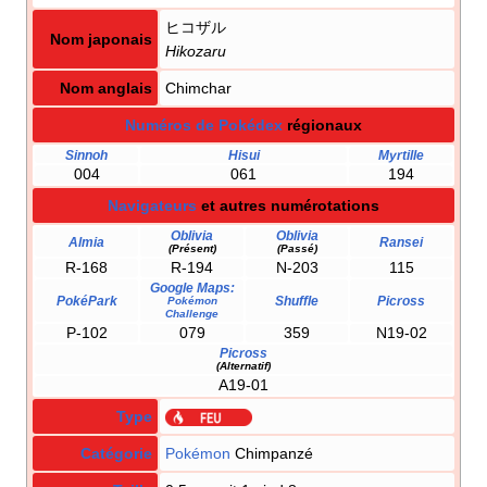
ヒコザル
Nom japonais
Hikozaru
Nom anglais
Chimchar
Numéros de Pokédex
régionaux
Sinnoh
Hisui
Myrtille
004
061
194
Navigateurs
et autres numérotations
Oblivia
Oblivia
Almia
Ransei
(Présent)
(Passé)
R-168
R-194
N-203
115
Google Maps:
PokéPark
Shuffle
Picross
Pokémon
Challenge
P-102
079
359
N19-02
Picross
(Alternatif)
A19-01
Type
Catégorie
Pokémon
Chimpanzé