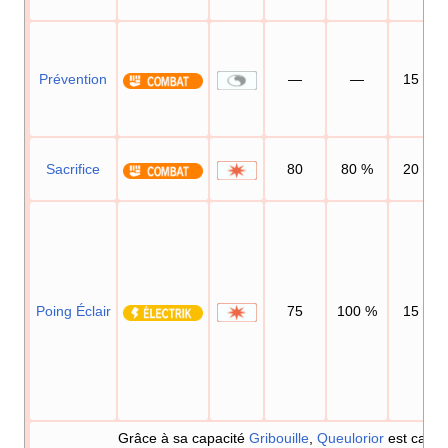
Prévention
—
—
15
Sacrifice
80
80
%
20
Poing Éclair
75
100
%
15
Grâce à sa capacité
Gribouille
,
Queulorior
est capab