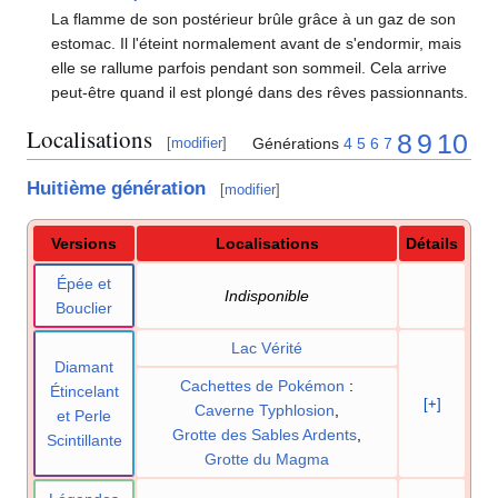
La flamme de son postérieur brûle grâce à un gaz de son
estomac. Il l'éteint normalement avant de s'endormir, mais
elle se rallume parfois pendant son sommeil. Cela arrive
peut-être quand il est plongé dans des rêves passionnants.
Localisations
8
9
10
Générations
4
5
6
7
[
modifier
]
Huitième génération
[
modifier
]
Versions
Localisations
Détails
Épée et
Indisponible
Bouclier
Lac Vérité
Diamant
Cachettes de Pokémon
:
Étincelant
[+]
Caverne Typhlosion
,
et Perle
Grotte des Sables Ardents
,
Scintillante
Grotte du Magma