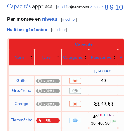
Capacités
apprises
8
9
10
Générations
4
5
6
7
[
modifier
]
Par montée en
niveau
[
modifier
]
Huitième génération
[
modifier
]
Capacité
Nom
Type
Catégorie
Puissance
Préci
[-] Masquer
Griffe
40
10
Groz'Yeux
—
10
Charge
30
, 40,
50
10
E
B
,
DE
PS
40
Flammèche
10
LPA
30
, 40,
50