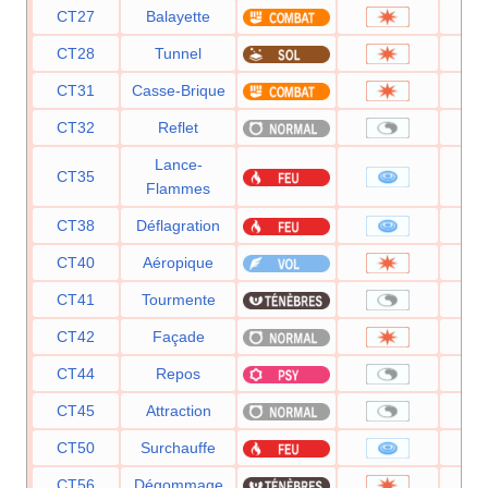
CT27
Balayette
CT28
Tunnel
CT31
Casse-Brique
CT32
Reflet
Lance-
CT35
Flammes
CT38
Déflagration
CT40
Aéropique
CT41
Tourmente
CT42
Façade
CT44
Repos
CT45
Attraction
CT50
Surchauffe
CT56
Dégommage