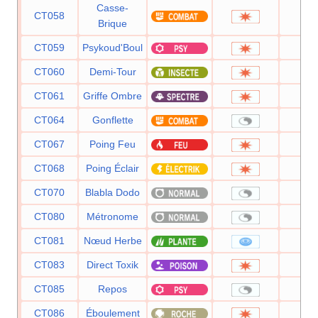
Casse-
CT058
7
Brique
CT059
Psykoud'Boul
8
CT060
Demi-Tour
7
CT061
Griffe Ombre
7
CT064
Gonflette
CT067
Poing Feu
7
CT068
Poing Éclair
7
CT070
Blabla Dodo
CT080
Métronome
CT081
Nœud Herbe
CT083
Direct Toxik
8
CT085
Repos
CT086
Éboulement
7