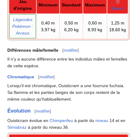
Jeu
Minimum
Standard
Maximum
d'origine
Baron
Légendes
0,40
m
0,50
m
0,60
m
1,25
m
Pokémon
:
3,97
kg
6,20
kg
8,93
kg
18,60
kg
Arceus
Différences mâle/femelle
[
modifier
]
Il n'y a aucune différence entre les individus mâles et femelles
de cette espèce.
Chromatique
[
modifier
]
Lorsqu'il est chromatique, Ouisticram a une fourrure fuchsia.
Sa flamme et les parties beiges de son corps restent de la
même couleur qu'habituellement.
Évolution
[
modifier
]
Ouisticram évolue en
Chimpenfeu
à partir du
niveau
14 et en
Simiabraz
à partir du niveau 36.