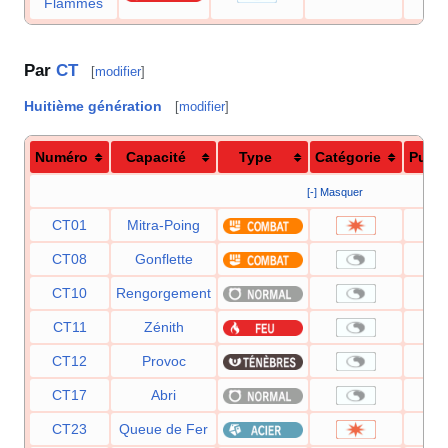
Flammes
Par
CT
[
modifier
]
Huitième génération
[
modifier
]
Numéro
Capacité
Type
Catégorie
Puis
[-] Masquer
CT01
Mitra-Poing
CT08
Gonflette
CT10
Rengorgement
CT11
Zénith
CT12
Provoc
CT17
Abri
CT23
Queue de Fer