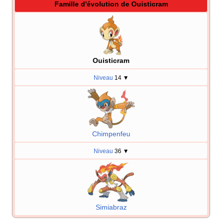
Famille d'évolution de Ouisticram
Ouisticram
Niveau
14
▼
Chimpenfeu
Niveau
36
▼
Simiabraz