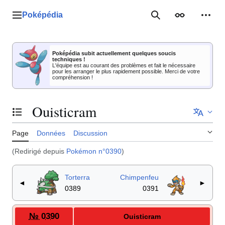
Aller
au
Poképédia
Menu principal
Rechercher
Apparence
Outil
contenu
Poképédia subit actuellement quelques soucis
techniques !
L'équipe est au courant des problèmes et fait le nécessaire
pour les arranger le plus rapidement possible. Merci de votre
compréhension !
Ouisticram
Basculer la table des matières
Page
Données
Discussion
(Redirigé depuis
Pokémon n°0390
)
Torterra
Chimpenfeu
◄
►
0389
0391
№ 0390
Ouisticram