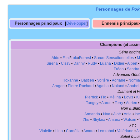
Personnages de
Pok
Personnages principaux
Développer
Ennemis principau
Champions (et assim
Série origin
Aldo
•
Flint
/
Lola
/
Forrest
•
Sœurs Sensationnelles
•
M
Sirena
•
Cissy
•
Danny
•
Rudy
•
Luana
•
Didier
•
Albert
Frédo
•
Sandra
Advanced Géné
Roxanne
•
Bastien
•
Voltère
•
Adriane
•
Norma
Aragon
•
Pierre Rochard
•
Agatha
•
Noland
•
Anabel
Diamant et P
Pierrick
•
Flo
•
Mélina
•
Lovis
•
K
Tanguy
•
Aaron
•
Terry
•
Adrien
Noir & Bla
Armando
•
Noa
•
Aloé
•
Artie
•
Ine
Zhu
•
Strykna
•
Amana
•
Watson
•
XY
:
Violette
•
Lino
•
Cornélia
•
Amaro
•
Lemrobot
•
Valériane
•
As
Soleil & Lu