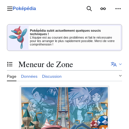
Aller
au
Poképédia
Menu principal
Rechercher
Apparence
Outil
contenu
Poképédia subit actuellement quelques soucis
techniques !
L'équipe est au courant des problèmes et fait le nécessaire
pour les arranger le plus rapidement possible. Merci de votre
compréhension !
Meneur de Zone
Basculer la table des matières
Page
Données
Discussion