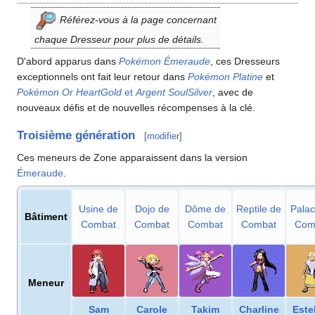
Référez-vous à la page concernant
chaque Dresseur pour plus de détails.
D'abord apparus dans
Pokémon Émeraude
, ces Dresseurs
exceptionnels ont fait leur retour dans
Pokémon Platine
et
Pokémon Or HeartGold
et
Argent SoulSilver
, avec de
nouveaux défis et de nouvelles récompenses à la clé.
Troisième génération
[
modifier
]
Ces meneurs de Zone apparaissent dans la version
Émeraude
.
Usine de
Dojo de
Dôme de
Reptile de
Palac
Bâtiment
Combat
Combat
Combat
Combat
Com
Meneur
Sam
Carole
Takim
Charline
Este