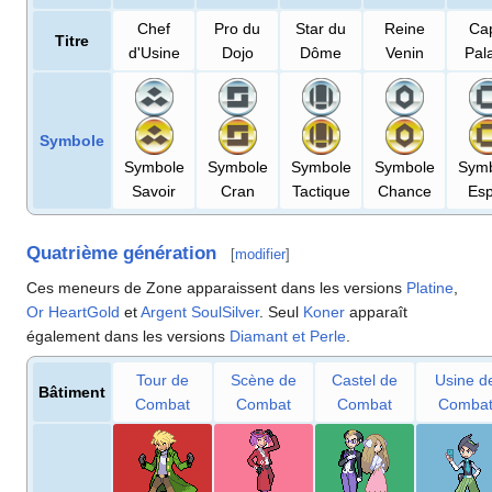
Chef
Pro du
Star du
Reine
Cap
Titre
d'Usine
Dojo
Dôme
Venin
Pal
Symbole
Symbole
Symbole
Symbole
Symbole
Symb
Savoir
Cran
Tactique
Chance
Esp
Quatrième génération
[
modifier
]
Ces meneurs de Zone apparaissent dans les versions
Platine
,
Or HeartGold
et
Argent SoulSilver
. Seul
Koner
apparaît
également dans les versions
Diamant et Perle
.
Tour de
Scène de
Castel de
Usine d
Bâtiment
Combat
Combat
Combat
Comba