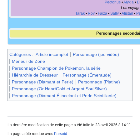
Pectorius
•
Alyxia
•
D
Les voyag
Tarak
•
Roy
•
Faïza
•
Sally
•
Alistair
•
Pe
Personnages secondai
Catégories
:
Article incomplet
Personnage (jeu vidéo)
Meneur de Zone
Personnage Champion de Pokémon, la série
Hiérarchie de Dresseur
Personnage (Émeraude)
Personnage (Diamant et Perle)
Personnage (Platine)
Personnage (Or HeartGold et Argent SoulSilver)
Personnage (Diamant Étincelant et Perle Scintillante)
La dernière modification de cette page a été faite le 23 avril 2026 à 14:11.
La page a été rendue avec
Parsoid
.