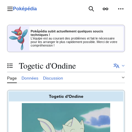
Aller
au
Poképédia
Menu principal
Rechercher
Apparence
Outil
contenu
Poképédia subit actuellement quelques soucis
techniques !
L'équipe est au courant des problèmes et fait le nécessaire
pour les arranger le plus rapidement possible. Merci de votre
compréhension !
Togetic d'Ondine
Basculer la table des matières
Page
Données
Discussion
Togetic d'Ondine