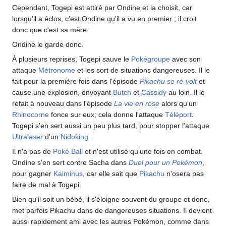
Cependant, Togepi est attiré par Ondine et la choisit, car
lorsqu'il a éclos, c'est Ondine qu'il a vu en premier
; il croit
donc que c'est sa mère.
Ondine le garde donc.
À plusieurs reprises, Togepi sauve le
Pokégroupe
avec son
attaque
Métronome
et les sort de situations dangereuses. Il le
fait pour la première fois dans l'épisode
Pikachu se ré-volt
et
cause une explosion, envoyant
Butch
et
Cassidy
au loin. Il le
refait à nouveau dans l'épisode
La vie en rose
alors qu'un
Rhinocorne
fonce sur eux; cela donne l'attaque
Téléport
.
Togepi s'en sert aussi un peu plus tard, pour stopper l'attaque
Ultralaser
d'un
Nidoking
.
Il n'a pas de
Poké Ball
et n'est utilisé qu'une fois en combat.
Ondine s'en sert contre Sacha dans
Duel pour un Pokémon
,
pour gagner
Kaiminus
, car elle sait que
Pikachu
n'osera pas
faire de mal à Togepi.
Bien qu'il soit un bébé, il s'éloigne souvent du groupe et donc,
met parfois Pikachu dans de dangereuses situations. Il devient
aussi rapidement ami avec les autres Pokémon, comme dans