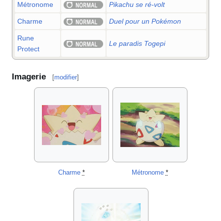
Métronome
Pikachu se ré-volt
Charme
Duel pour un Pokémon
Rune
Le paradis Togepi
Protect
Imagerie
[
modifier
]
Charme
*
Métronome
*