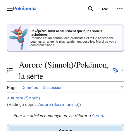
Aller
au
Poképédia
Menu principal
Rechercher
Apparence
Outil
contenu
Poképédia subit actuellement quelques soucis
techniques !
L'équipe est au courant des problèmes et fait le nécessaire
pour les arranger le plus rapidement possible. Merci de votre
compréhension !
Aurore (Sinnoh)/Pokémon,
Basculer la table des matières
la série
Page
Données
Discussion
<
Aurore (Sinnoh)
(Redirigé depuis
Aurore (dessin animé)
)
Pour les articles homonymes, se référer à
Aurore
.
Aurore