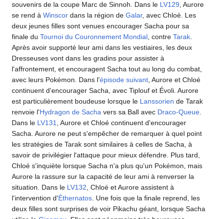
souvenirs de la coupe Marc de Sinnoh. Dans le
LV129
, Aurore
se rend à
Winscor
dans la région de
Galar
, avec Chloé. Les
deux jeunes filles sont venues encourager Sacha pour sa
finale du
Tournoi du Couronnement Mondial
, contre
Tarak
.
Après avoir supporté leur ami dans les vestiaires, les deux
Dresseuses vont dans les gradins pour assister à
l'affrontement, et encouragent Sacha tout au long du combat,
avec leurs Pokémon. Dans l'
épisode suivant
, Aurore et Chloé
continuent d'encourager Sacha, avec Tiplouf et Évoli. Aurore
est particulièrement boudeuse lorsque le
Lanssorien
de Tarak
renvoie l'
Hydragon de Sacha
vers sa Ball avec
Draco-Queue
.
Dans le
LV131
, Aurore et Chloé continuent d'encourager
Sacha. Aurore ne peut s'empêcher de remarquer à quel point
les stratégies de Tarak sont similaires à celles de Sacha, à
savoir de privilégier l'attaque pour mieux défendre. Plus tard,
Chloé s'inquiète lorsque Sacha n'a plus qu'un Pokémon, mais
Aurore la rassure sur la capacité de leur ami à renverser la
situation. Dans le
LV132
, Chloé et Aurore assistent à
l'intervention d'
Éthernatos
. Une fois que la finale reprend, les
deux filles sont surprises de voir Pikachu géant, lorsque Sacha