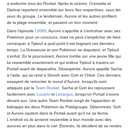
à endormir tous les Rocket. Après la victoire, Cresselia et
Darkrai repartent ensemble sur leurs îles respectives, sous les
yeux du groupe. Le lendemain, Aurore et les autres profitent
de la plage ensemble, et passent un bon moment.
Dans l'épisode
LV089
, Aurore s'apprête à s'entraîner avec ses
Pokémon pour un concours, mais ne peut s'empêcher de faire
remarquer à Tiplouf à quel point il est feignant ces derniers
temps. La Dresseuse et son Pokémon se disputent, et Tiplouf
s'enfuit. En le poursuivant, Aurore tombe sur une jeune fille qui
lui ressemble exactement et qui enlève Tiplouf à travers un
Portail avant de disparaître. Désespérée, Aurore appelle Sacha
à l'aide, qui se rend à Sinnoh avec Goh et Chloé. Ces derniers
essayent de remonter le moral d'Aurore, lorsqu'ils sont
attaqués par la
Team Rocket
. Sacha et Goh les repoussent
facilement avec
Lucario
et
Lézargus
, lorsqu'un Portail s'ouvre
devant eux. Une autre Team Rocket surgit de l'apparition et
kidnappe les deux Pokémon du Pokégroupe. Déterminés, Goh
et Aurore sautent dans le Portail avant qu'il ne se ferme.
L'endroit où ils arrivent ressemble à leur monde avec des
aurores en plus dans le ciel. Étonnés, ils décident de se rendre