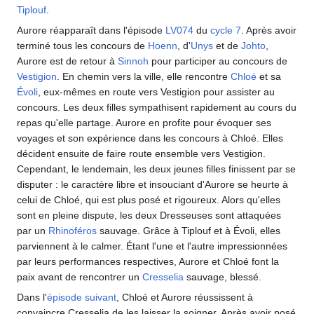
Tiplouf
.
Aurore réapparaît dans l'épisode
LV074
du
cycle 7
. Après avoir
terminé tous les concours de
Hoenn
, d'
Unys
et de
Johto
,
Aurore est de retour à
Sinnoh
pour participer au concours de
Vestigion
. En chemin vers la ville, elle rencontre
Chloé
et sa
Évoli
, eux-mêmes en route vers Vestigion pour assister au
concours. Les deux filles sympathisent rapidement au cours du
repas qu'elle partage. Aurore en profite pour évoquer ses
voyages et son expérience dans les concours à Chloé. Elles
décident ensuite de faire route ensemble vers Vestigion.
Cependant, le lendemain, les deux jeunes filles finissent par se
disputer
: le caractère libre et insouciant d'Aurore se heurte à
celui de Chloé, qui est plus posé et rigoureux. Alors qu'elles
sont en pleine dispute, les deux Dresseuses sont attaquées
par un
Rhinoféros
sauvage. Grâce à Tiplouf et à Évoli, elles
parviennent à le calmer. Étant l'une et l'autre impressionnées
par leurs performances respectives, Aurore et Chloé font la
paix avant de rencontrer un
Cresselia
sauvage, blessé.
Dans l'
épisode suivant
, Chloé et Aurore réussissent à
convaincre Cresselia de les laisser la soigner. Après avoir posé