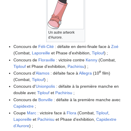
Un autre artwork
d'Aurore.
Concours de
Féli-Cité
: défaite en demi-finale face à
Zoé
(Combat,
Laporeille
et Phase d'exhibition,
Tiplouf
)
;
Concours de
Floraville
: victoire contre
Kenny
(Combat,
Tiplouf
et Phase d'exhibition,
Pachirisu
)
;
e
Concours d'
Alamos
: défaite face à
Allegra
(10
film)
(Combat,
Tiplouf
)
;
Concours d'
Unionpolis
: défaite à la première manche en
double avec
Tiplouf
et
Pachirisu
;
Concours de
Bonville
: défaite à la première manche avec
Capidextre
;
Coupe
Marc
: victoire face à
Flora
(Combat,
Tiplouf
,
Laporeille
et
Pachirisu
et Phase d'exhibition,
Capidextre
d'Aurore
)
;