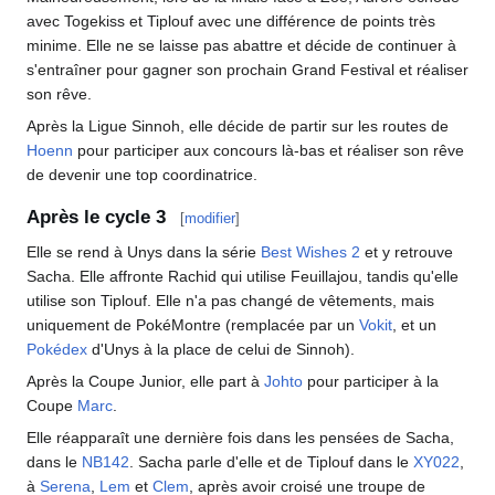
avec Togekiss et Tiplouf avec une différence de points très
minime. Elle ne se laisse pas abattre et décide de continuer à
s'entraîner pour gagner son prochain Grand Festival et réaliser
son rêve.
Après la Ligue Sinnoh, elle décide de partir sur les routes de
Hoenn
pour participer aux concours là-bas et réaliser son rêve
de devenir une top coordinatrice.
Après le cycle 3
[
modifier
]
Elle se rend à Unys dans la série
Best Wishes 2
et y retrouve
Sacha. Elle affronte Rachid qui utilise Feuillajou, tandis qu'elle
utilise son Tiplouf. Elle n'a pas changé de vêtements, mais
uniquement de PokéMontre (remplacée par un
Vokit
, et un
Pokédex
d'Unys à la place de celui de Sinnoh).
Après la Coupe Junior, elle part à
Johto
pour participer à la
Coupe
Marc
.
Elle réapparaît une dernière fois dans les pensées de Sacha,
dans le
NB142
. Sacha parle d'elle et de Tiplouf dans le
XY022
,
à
Serena
,
Lem
et
Clem
, après avoir croisé une troupe de