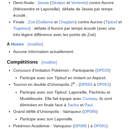
Demi-finale
:
Jessie
(
Séviper
et
Vortente
) contre Aurore
(Héricendre et Laporeille). défaite de Jessie par temps
écoulé
;
Finale
:
Zoé
(
Gallame
et
Chaglam
) contre Aurore (
Tiplouf
et
Togekiss
)
: défaite d'Aurore par temps écoulé (avec une
très légère différence avec les points de Zoé).
À
Hoenn
[
modifier
]
Aucune information actuellement.
Compétitions
[
modifier
]
Concours d'imitation Pokémon - Participante (
DP033
)
Participe avec son Tiplouf en imitant un Aspicot.
e
Tournoi en double d'Unionpolis 2
- (
DP050
à
DP052
)
Participe avec son Tiplouf, Laporeille, Pachirisu et
Mustébouée. Elle fait équipe avec
Conway
, ils sont
éliminées en finale face à
Sacha
et
Paul
.
Grand défilé d'Unionpolis - Vainqueur (
DP086
)
Participe avec son Laporeille.
Pokémon Académie - Vainqueur (
DP088
) à
DP091
)