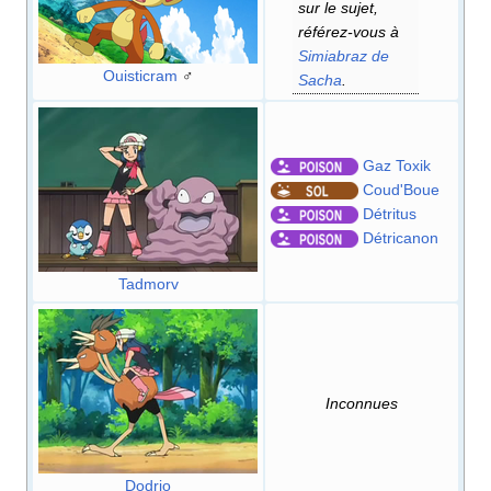
sur le sujet,
référez-vous à
Simiabraz de
Ouisticram
♂
Sacha
.
Gaz Toxik
Coud'Boue
Détritus
Détricanon
Tadmorv
Inconnues
Dodrio