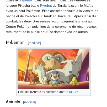
utilise le
Gigamax
. Elles sont néanmoins très heureuses
lorsque Pikachu bat le
Pyrobut
de Tarak, laissant le Maître
avec un seul Pokémon. Elles assistent ensuite à la victoire de
Sacha et de Pikachu sur Tarak et Dracaufeu. Après la fin du
combat, les deux Dresseuses accompagnent leur ami au
Centre Pokémon puis, lors de la cérémonie de récompense,
retournent de le public pour l'acclamer avec les autres.
Pokémon
[
modifier
]
L'équipe d'Aurore au complet durant le
DP177
.
Actuels
[
modifier
]