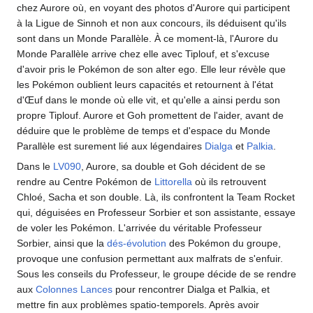
chez Aurore où, en voyant des photos d'Aurore qui participent
à la Ligue de Sinnoh et non aux concours, ils déduisent qu'ils
sont dans un Monde Parallèle. À ce moment-là, l'Aurore du
Monde Parallèle arrive chez elle avec Tiplouf, et s'excuse
d'avoir pris le Pokémon de son alter ego. Elle leur révèle que
les Pokémon oublient leurs capacités et retournent à l'état
d'Œuf dans le monde où elle vit, et qu'elle a ainsi perdu son
propre Tiplouf. Aurore et Goh promettent de l'aider, avant de
déduire que le problème de temps et d'espace du Monde
Parallèle est surement lié aux légendaires
Dialga
et
Palkia
.
Dans le
LV090
, Aurore, sa double et Goh décident de se
rendre au Centre Pokémon de
Littorella
où ils retrouvent
Chloé, Sacha et son double. Là, ils confrontent la Team Rocket
qui, déguisées en Professeur Sorbier et son assistante, essaye
de voler les Pokémon. L'arrivée du véritable Professeur
Sorbier, ainsi que la
dés-évolution
des Pokémon du groupe,
provoque une confusion permettant aux malfrats de s'enfuir.
Sous les conseils du Professeur, le groupe décide de se rendre
aux
Colonnes Lances
pour rencontrer Dialga et Palkia, et
mettre fin aux problèmes spatio-temporels. Après avoir