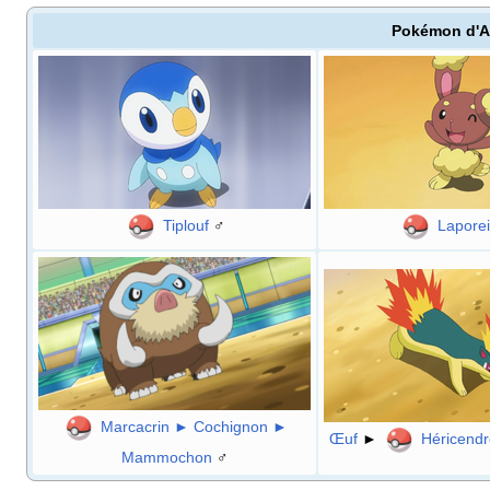
Pokémon d'A
Tiplouf
♂
Laporei
Marcacrin
►
Cochignon
►
Œuf
►
Héricend
Mammochon
♂