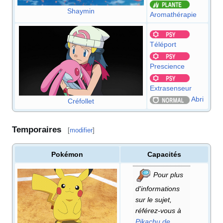
Shaymin
Aromathérapie
Téléport
Prescience
Extrasenseur
Abri
Créfollet
Temporaires
[
modifier
]
Pokémon
Capacités
Pour plus
d'informations
sur le sujet,
référez-vous à
Pikachu de