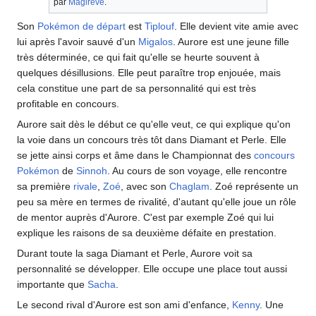
par
Magirêve
.
Son
Pokémon de départ
est
Tiplouf
. Elle devient vite amie avec
lui après l'avoir sauvé d'un
Migalos
. Aurore est une jeune fille
très déterminée, ce qui fait qu'elle se heurte souvent à
quelques désillusions. Elle peut paraître trop enjouée, mais
cela constitue une part de sa personnalité qui est très
profitable en concours.
Aurore sait dès le début ce qu'elle veut, ce qui explique qu'on
la voie dans un concours très tôt dans Diamant et Perle. Elle
se jette ainsi corps et âme dans le Championnat des
concours
Pokémon
de
Sinnoh
. Au cours de son voyage, elle rencontre
sa première
rivale
,
Zoé
, avec son
Chaglam
. Zoé représente un
peu sa mère en termes de rivalité, d'autant qu'elle joue un rôle
de mentor auprès d'Aurore. C'est par exemple Zoé qui lui
explique les raisons de sa deuxième défaite en prestation.
Durant toute la saga Diamant et Perle, Aurore voit sa
personnalité se développer. Elle occupe une place tout aussi
importante que
Sacha
.
Le second rival d'Aurore est son ami d'enfance,
Kenny
. Une