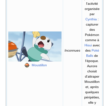
l'activité
organisée
par
Cynthia
:
capturer
des
Pokémon
comme à
Hisui
avec
Inconnues
des
Poké
Balls
de
l'époque.
Moustillon
Aurore
choisit
d'attraper
Moustillon
et, après
quelques
péripéties,
elle y