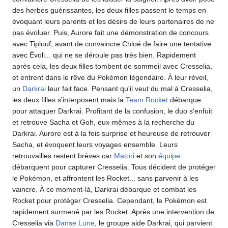
des herbes guérissantes, les deux filles passent le temps en
évoquant leurs parents et les désirs de leurs partenaires de ne
pas évoluer. Puis, Aurore fait une démonstration de concours
avec Tiplouf, avant de convaincre Chloé de faire une tentative
avec Évoli... qui ne se déroule pas très bien. Rapidement
après cela, les deux filles tombent de sommeil avec Cresselia,
et entrent dans le rêve du Pokémon légendaire. À leur réveil,
un
Darkrai
leur fait face. Pensant qu'il veut du mal à Cresselia,
les deux filles s'interposent mais la
Team Rocket
débarque
pour attaquer Darkrai. Profitant de la confusion, le duo s'enfuit
et retrouve Sacha et Goh, eux-mêmes à la recherche du
Darkrai. Aurore est à la fois surprise et heureuse de retrouver
Sacha, et évoquent leurs voyages ensemble. Leurs
retrouvailles restent brèves car
Matori
et son
équipe
débarquent pour capturer Cresselia. Tous décident de protéger
le Pokémon, et affrontent les Rocket... sans parvenir à les
vaincre. À ce moment-là, Darkrai débarque et combat les
Rocket pour protéger Cresselia. Cependant, le Pokémon est
rapidement surmené par les Rocket. Après une intervention de
Cresselia via
Danse Lune
, le groupe aide Darkrai, qui parvient