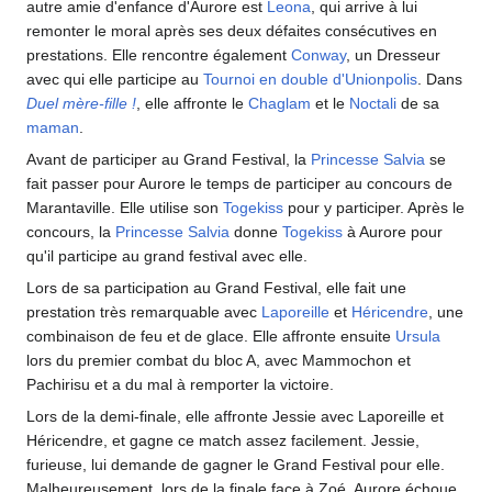
autre amie d'enfance d'Aurore est
Leona
, qui arrive à lui
remonter le moral après ses deux défaites consécutives en
prestations. Elle rencontre également
Conway
, un Dresseur
avec qui elle participe au
Tournoi en double d'Unionpolis
. Dans
Duel mère-fille
!
, elle affronte le
Chaglam
et le
Noctali
de sa
maman
.
Avant de participer au Grand Festival, la
Princesse Salvia
se
fait passer pour Aurore le temps de participer au concours de
Marantaville. Elle utilise son
Togekiss
pour y participer. Après le
concours, la
Princesse Salvia
donne
Togekiss
à Aurore pour
qu'il participe au grand festival avec elle.
Lors de sa participation au Grand Festival, elle fait une
prestation très remarquable avec
Laporeille
et
Héricendre
, une
combinaison de feu et de glace. Elle affronte ensuite
Ursula
lors du premier combat du bloc A, avec Mammochon et
Pachirisu et a du mal à remporter la victoire.
Lors de la demi-finale, elle affronte Jessie avec Laporeille et
Héricendre, et gagne ce match assez facilement. Jessie,
furieuse, lui demande de gagner le Grand Festival pour elle.
Malheureusement, lors de la finale face à Zoé, Aurore échoue