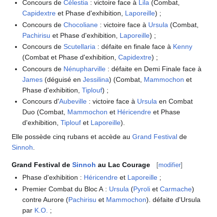
Concours de
Célestia
: victoire face à
Lila
(Combat,
Capidextre
et Phase d'exhibition,
Laporeille
)
;
Concours de
Chocoliane
: victoire face à
Ursula
(Combat,
Pachirisu
et Phase d'exhibition,
Laporeille
)
;
Concours de
Scutellaria
: défaite en finale face à
Kenny
(Combat et Phase d'exhibition,
Capidextre
)
;
Concours de
Nénupharville
: défaite en Demi Finale face à
James
(déguisé en
Jessilina
) (Combat,
Mammochon
et
Phase d'exhibition,
Tiplouf
)
;
Concours d'
Aubeville
: victoire face à
Ursula
en Combat
Duo (Combat,
Mammochon
et
Héricendre
et Phase
d'exhibition,
Tiplouf
et
Laporeille
).
Elle possède cinq rubans et accède au
Grand Festival
de
Sinnoh
.
Grand Festival de
Sinnoh
au Lac Courage
[
modifier
]
Phase d'exhibition
:
Héricendre
et
Laporeille
;
Premier Combat du Bloc A
:
Ursula
(
Pyroli
et
Carmache
)
contre Aurore (
Pachirisu
et
Mammochon
). défaite d'Ursula
par
K.O.
;