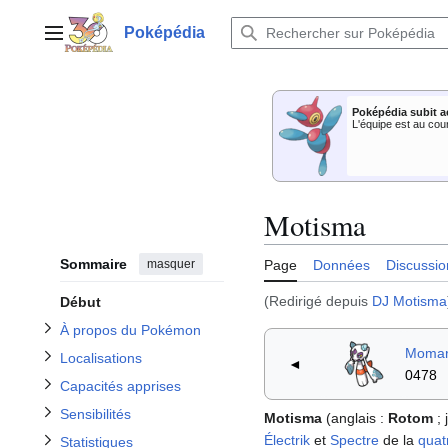
Aller
au
Poképédia
Menu principal
contenu
Afficher / masquer la sous-section À propos du Pokémon
Poképédia subit a
Afficher / masquer la sous-section Capacités apprises
Afficher / masquer la sous-section Localisations
L'équipe est au cou
Afficher / masquer la sous-section Sensibilités
Motisma
Afficher / masquer la sous-section Statistiques
Afficher / masquer la sous-section Apparitions dans d'autres jeux
Afficher / masquer la sous-section Apparitions dans les dessins animés
Afficher / masquer la sous-section Stratégie
Sommaire
masquer
Page
Données
Discussio
(Redirigé depuis
DJ Motisma
Début
À propos du Pokémon
Momar
Localisations
◄
0478
Capacités apprises
Sensibilités
Motisma
(anglais
:
Rotom
;
Électrik
et
Spectre
de la
quat
Statistiques