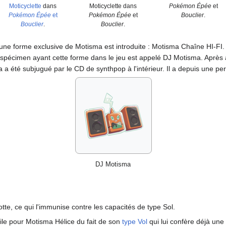
Moticyclette
dans
Moticyclette dans
Pokémon Épée
et
Pokémon Épée
et
Pokémon Épée
et
Bouclier
.
Bouclier
.
Bouclier
.
 une forme exclusive de Motisma est introduite
: Motisma Chaîne HI-FI. 
 spécimen ayant cette forme dans le jeu est appelé DJ Motisma. Après 
 a été subjugué par le CD de synthpop à l'intérieur. Il a depuis une pe
DJ Motisma
otte, ce qui l'immunise contre les capacités de type Sol.
tile pour Motisma Hélice du fait de son
type
Vol
qui lui confère déjà une