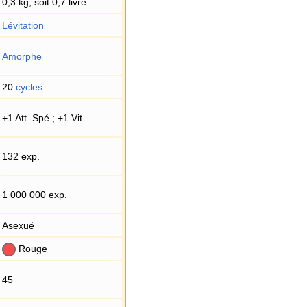
0,3 kg, soit 0,7 livre
Lévitation
Amorphe
20
cycles
+1 Att. Spé
; +1 Vit.
132 exp.
1 000 000 exp.
Asexué
Rouge
45