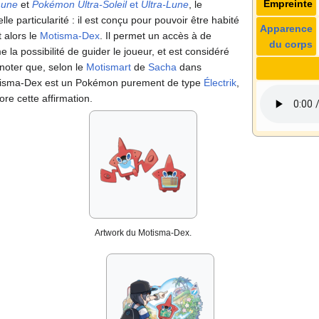
Empreinte
Lune
et
Pokémon Ultra-Soleil
et
Ultra-Lune
, le
le particularité
: il est conçu pour pouvoir être habité
Apparence
t alors le
Motisma-Dex
. Il permet un accès à de
du corps
 la possibilité de guider le joueur, et est considéré
noter que, selon le
Motismart
de
Sacha
dans
otisma-Dex est un Pokémon purement de type
Électrik
,
re cette affirmation.
Artwork du Motisma-Dex.