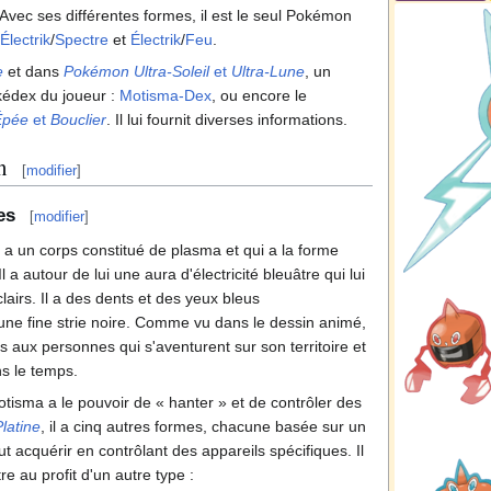
Avec ses différentes formes, il est le seul Pokémon
Électrik
/
Spectre
et
Électrik
/
Feu
.
e
et dans
Pokémon Ultra-Soleil
et
Ultra-Lune
, un
kédex du joueur
:
Motisma-Dex
, ou encore le
Épée
et
Bouclier
. Il lui fournit diverses informations.
n
[
modifier
]
es
[
modifier
]
a un corps constitué de plasma et qui a la forme
 a autour de lui une aura d'électricité bleuâtre qui lui
airs. Il a des dents et des yeux bleus
ne fine strie noire. Comme vu dans le dessin animé,
 aux personnes qui s'aventurent sur son territoire et
ns le temps.
otisma a le pouvoir de «
hanter
» et de contrôler des
latine
, il a cinq autres formes, chacune basée sur un
ut acquérir en contrôlant des appareils spécifiques. Il
re au profit d'un autre type
: