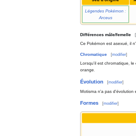
Légendes Pokémon
:
Arceus
Différences mâle/femelle
[
Ce Pokémon est asexué, il n
Chromatique
[
modifier
]
Lorsqu'il est chromatique, le
orange.
Évolution
[
modifier
]
Motisma n'a pas d'évolution 
Formes
[
modifier
]