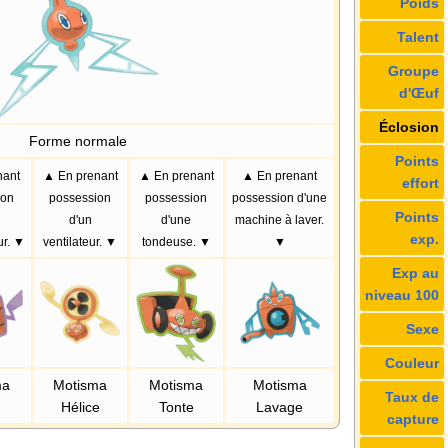
Poids
Talent
Groupe
d'Œuf
Éclosion
Forme normale
Points
nant
▲ En prenant
▲ En prenant
▲ En prenant
effort
ion
possession
possession
possession d'une
Points
d'un
d'une
machine à laver.
exp.
ur. ▼
ventilateur. ▼
tondeuse. ▼
▼
Exp au
niveau 100
Sexe
Couleur
ma
Motisma
Motisma
Motisma
Taux de
Hélice
Tonte
Lavage
capture