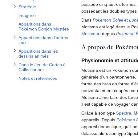
Afficher / masquer la sous-section Dans le Jeu de Cartes à Collectionner
possède cinq autres formes. 
Stratégie
possédant les doubles types
Imagerie
Dans
Pokémon Soleil
et
Lun
Apparitions dans
Motisma est logé dans le Po
Pokémon Donjon Mystère
Motismart
depuis
Pokémon 
Apparitions dans d'autres
jeux
À propos du Pokémo
Apparitions dans les
dessins animés
Physionomie et attitud
Dans le Jeu de Cartes à
Collectionner
Motisma est un Pokémon qui 
générale d'un paratonnerre. Il
Notes et références
forme des bras en forme d'écl
horizontalement coupés par u
Motisma aime faire des farces
il est capable de voyager da
Grâce à son type
Spectre
, M
appareils. Depuis
Pokémon P
appareil domestique, qu'il pe
délaisse alors son type Spect