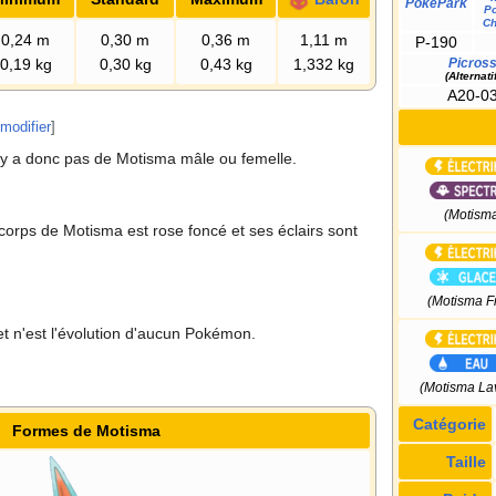
PokéPark
P
Ch
0,24
m
0,30
m
0,36
m
1,11
m
P-190
Picros
0,19
kg
0,30
kg
0,43
kg
1,332
kg
(Alternatif
A20-0
modifier
]
'y a donc pas de Motisma mâle ou femelle.
(Motism
 corps de Motisma est rose foncé et ses éclairs sont
(Motisma Fr
et n'est l'évolution d'aucun Pokémon.
(Motisma La
Catégorie
Formes de Motisma
Taille