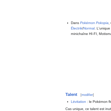
Dans
Pokémon Pokopia
,
Électrik
/
Normal
. L'unique
minichaîne HI-FI, Motisma
Talent
[
modifier
]
Lévitation
: le Pokémon fl
Cas unique, ce talent est inu