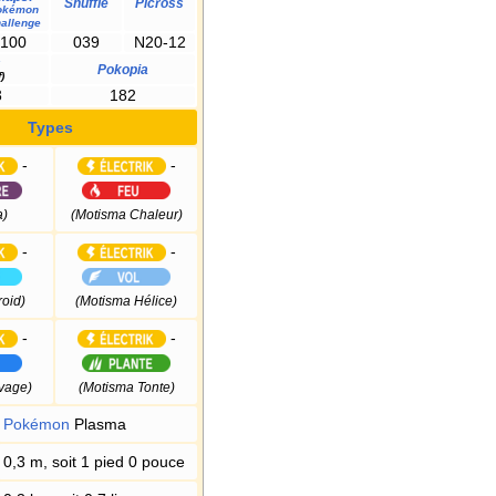
Shuffle
Picross
okémon
allenge
100
039
N20-12
s
Pokopia
)
3
182
Types
-
-
a)
(Motisma Chaleur)
-
-
oid)
(Motisma Hélice)
-
-
vage)
(Motisma Tonte)
Pokémon
Plasma
0,3 m, soit 1 pied 0 pouce