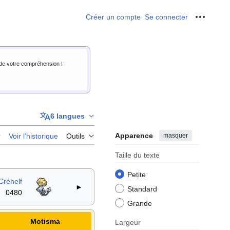
Créer un compte
Se connecter
Outils p
i de votre compréhension !
6 langues
Apparence
masquer
r
Voir l’historique
Outils
Taille du texte
Petite
Créhelf
►
Standard
0480
Grande
Motisma
Largeur