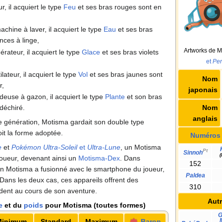
ur, il acquiert le type
Feu
et ses bras rouges sont en
achine à laver, il acquiert le type
Eau
et ses bras
nces à linge,
Artworks de 
gérateur, il acquiert le type
Glace
et ses bras violets
et
Per
ilateur, il acquiert le type
Vol
et ses bras jaunes sont
Nom
r,
japonais
deuse à gazon, il acquiert le type
Plante
et son bras
Nom
 déchiré.
anglais
e génération, Motisma gardait son double type
oit la forme adoptée.
Numéros
e
et
Pokémon Ultra-Soleil
et
Ultra-Lune
, un Motisma
Pt
Sinnoh
(
oueur, devenant ainsi un
Motisma-Dex
. Dans
152
un Motisma a fusionné avec le smartphone du joueur,
Paldea
 Dans les deux cas, ces appareils offrent des
310
aident au cours de son aventure.
Aut
e
et du
poids
pour Motisma (toutes formes)
G
Minimum
Standard
Maximum
Baron