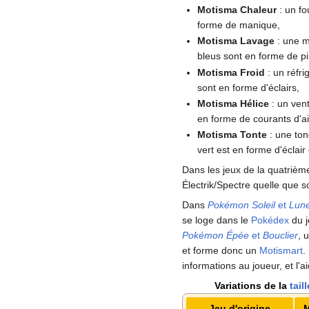
Motisma Chaleur
: un fo
forme de manique,
Motisma Lavage
: une m
bleus sont en forme de pi
Motisma Froid
: un réfri
sont en forme d'éclairs,
Motisma Hélice
: un vent
en forme de courants d'ai
Motisma Tonte
: une ton
vert est en forme d'éclair
Dans les jeux de la quatrièm
Électrik/Spectre quelle que s
Dans
Pokémon Soleil
et
Lun
se loge dans le
Pokédex
du j
Pokémon Épée
et
Bouclier
, 
et forme donc un
Motismart
.
informations au joueur, et l'
Variations de la
taill
Jeu d'origine