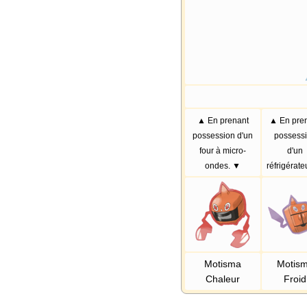
▲ En prenant
▲ En pre
possession d'un
possess
four à micro-
d'un
ondes. ▼
réfrigérate
Motisma
Motis
Chaleur
Froid