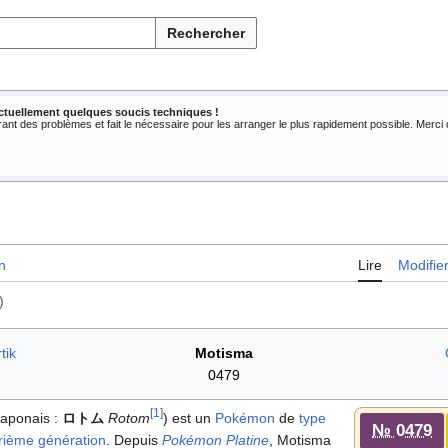
Rechercher
ctuellement quelques soucis techniques !
rant des problèmes et fait le nécessaire pour les arranger le plus rapidement possible. Merc
n
Lire
Modifie
)
tik
Motisma
0479
[
1
]
 japonais
:
ロトム
Rotom
) est un
Pokémon
de
type
№ 0479
rième génération
. Depuis
Pokémon Platine
, Motisma