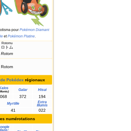
Motisma pour
Pokémon Diamant
le
et
Pokémon Platine
.
Rotomu
ロトム
Rotom
Rotom
 de Pokédex
régionaux
Kalos
Galar
Hisui
Monts)
068
372
194
Extra
Myrtille
Illumis
41
022
res numérotations
oogle
Maps: