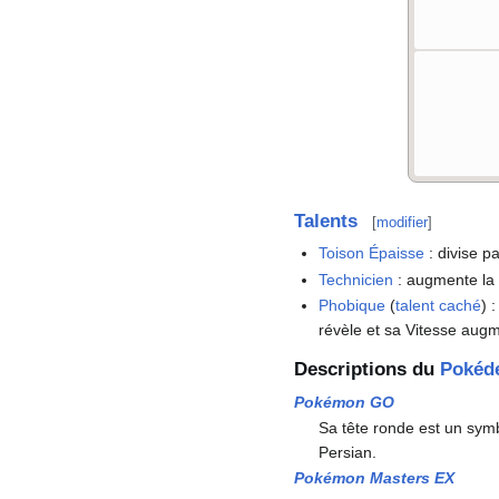
Talents
[
modifier
]
Toison Épaisse
: divise 
Technicien
: augmente la 
Phobique
(
talent caché
)
:
révèle et sa Vitesse aug
Descriptions du
Pokéd
Pokémon GO
Sa tête ronde est un symb
Persian.
Pokémon Masters EX