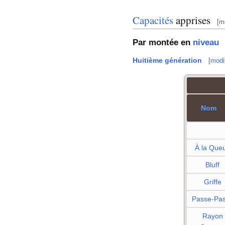
Capacités
apprises
[
mo
Par montée en
niveau
Huitième génération
[
modif
Nom
À la Que
Bluff
Griffe
Passe-Pa
Rayon