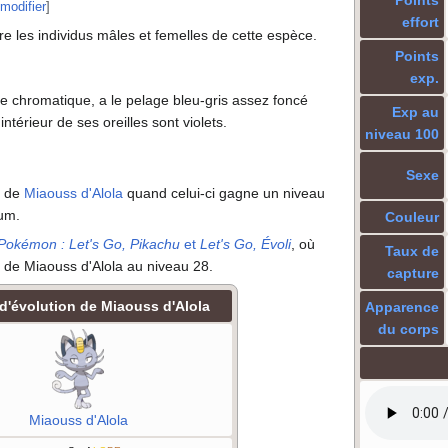
Points
modifier
]
effort
tre les individus mâles et femelles de cette espèce.
Points
exp.
me chromatique, a le pelage bleu-gris assez foncé
Exp au
intérieur de ses oreilles sont violets.
niveau 100
Sexe
n de
Miaouss d'Alola
quand celui-ci gagne un niveau
um.
Couleur
Pokémon
: Let's Go, Pikachu
et
Let's Go, Évoli
, où
Taux de
on de Miaouss d'Alola au niveau 28.
capture
 d'évolution de Miaouss d'Alola
Apparence
du corps
Miaouss d'Alola