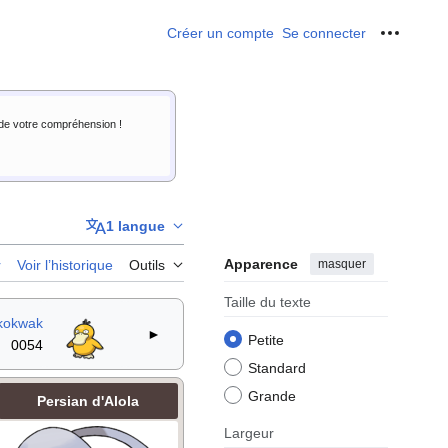
Créer un compte
Se connecter
Outils p
i de votre compréhension !
1 langue
Apparence
masquer
r
Voir l’historique
Outils
Taille du texte
kokwak
►
Petite
0054
Standard
Grande
Persian d'Alola
Largeur