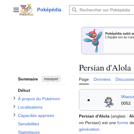
Aller
au
Poképédia
Menu principal
contenu
Afficher / masquer la sous-section À propos du Pokémon
Poképédia subit a
Afficher / masquer la sous-section Capacités apprises
Afficher / masquer la sous-section Localisations
L'équipe est au cou
Afficher / masquer la sous-section Apparitions dans le dessin animé
Persian d'Alola
Sommaire
masquer
Page
Données
Discussio
Début
Miaous
À propos du Pokémon
◄
0052
Localisations
Capacités apprises
Persian d'Alola
(anglais
:
Al
no Persian
) est une
forme
d
Sensibilités
génération
.
Statistiques