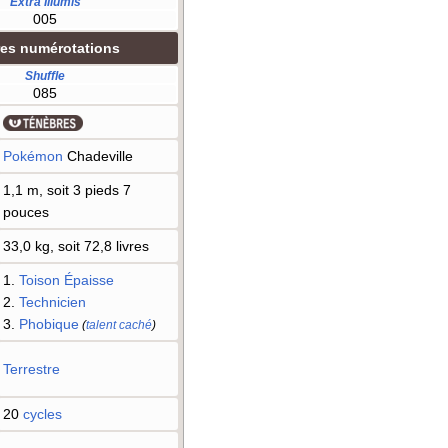
Extra Illumis
005
res numérotations
Shuffle
085
Pokémon
Chadeville
1,1 m, soit 3 pieds 7
pouces
33,0 kg, soit 72,8 livres
1.
Toison Épaisse
2.
Technicien
3.
Phobique
(
talent caché
)
Terrestre
20
cycles