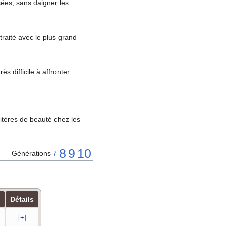
sées, sans daigner les
raité avec le plus grand
s difficile à affronter.
ritères de beauté chez les
8
9
10
Générations
7
Détails
[+]