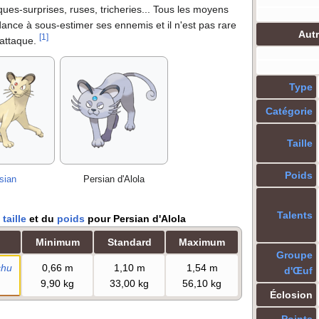
aques-surprises, ruses, tricheries... Tous les moyens
ndance à sous-estimer ses ennemis et il n'est pas rare
Aut
[
1
]
-attaque.
Type
Catégorie
Taille
Poids
sian
Persian d'Alola
Talents
a
taille
et du
poids
pour Persian d
'
Alola
Minimum
Standard
Maximum
Groupe
chu
0,66
m
1,10
m
1,54
m
d'Œuf
9,90
kg
33,00
kg
56,10
kg
Éclosion