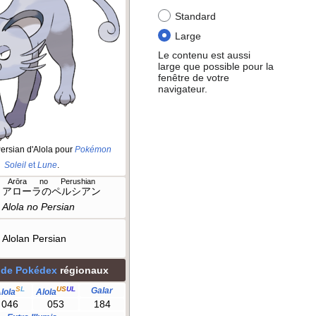
Standard
Large
Le contenu est aussi
large que possible pour la
fenêtre de votre
navigateur.
ersian d'Alola pour
Pokémon
Soleil
et
Lune
.
Arōra no Perushian
アローラのペルシアン
Alola no Persian
Alolan Persian
 de Pokédex
régionaux
S
L
US
UL
Galar
lola
Alola
046
053
184