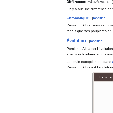
Différences mâle/femelle
[
Il n'y a aucune différence en
Chromatique
[
modifier
]
Persian d'Alola, sous sa for
tandis que ses paupières et l'
Évolution
[
modifier
]
Persian d'Alola est l'évolutio
avec son bonheur au maxim
La seule exception est dans
Persian d'Alola est l'évoluti
Famille