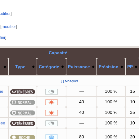
difier
]
[
modifier
]
ier
]
Capacité
Type
Catégorie
Puissance
Précision
PP
[-] Masquer
ue
—
100
%
15
40
100
%
10
40
100
%
35
sse
—
100
%
10
80
100
%
20