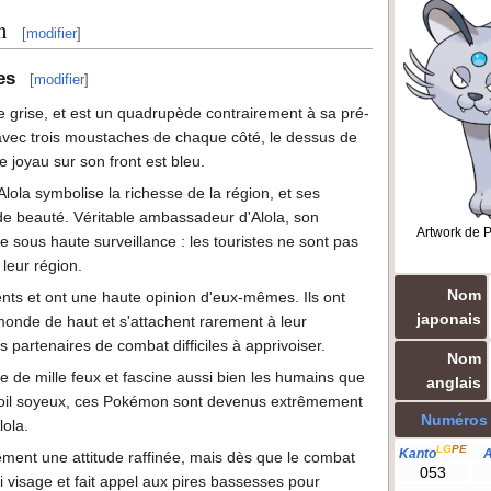
n
[
modifier
]
es
[
modifier
]
re grise, et est un quadrupède contrairement à sa pré-
 avec trois moustaches de chaque côté, le dessus de
le joyau sur son front est bleu.
lola symbolise la richesse de la région, et ses
de beauté. Véritable ambassadeur d'Alola, son
Artwork de P
e sous haute surveillance
: les touristes ne sont pas
leur région.
Nom
gents et ont une haute opinion d'eux-mêmes. Ils ont
japonais
monde de haut et s'attachent rarement à leur
s partenaires de combat difficiles à apprivoiser.
Nom
le de mille feux et fascine aussi bien les humains que
anglais
poil soyeux, ces Pokémon sont devenus extrêmement
Numéros
lola.
LG
PE
Kanto
A
ement une attitude raffinée, mais dès que le combat
053
 visage et fait appel aux pires bassesses pour