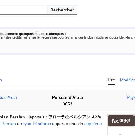
Rechercher
ctuellement quelques soucis techniques !
rant des problèmes et fait le nécessaire pour les arranger le plus rapidement possible. Merc
n
Lire
Modifie
s d'Alola
Persian d'Alola
Psy
0053
olan Persian
; japonais
:
アローラのペルシアン
Alola
№ 0053
e
Persian
de
type
Ténèbres
apparue dans la
septième