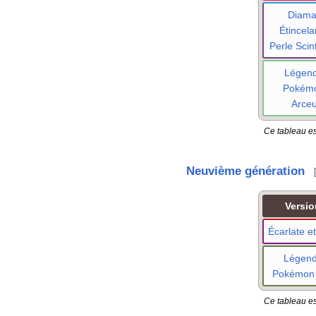
Diama
Étincela
Perle Scint
Légen
Pokém
Arce
Ce tableau es
Neuvième génération
Versio
Écarlate et
Légen
Pokémon
Ce tableau es