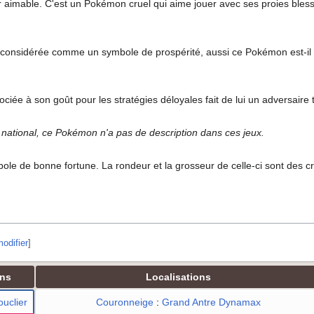
r aimable. C'est un Pokémon cruel qui aime jouer avec ses proies bles
t considérée comme un symbole de prospérité, aussi ce Pokémon est-il t
ciée à son goût pour les stratégies déloyales fait de lui un adversaire trè
national, ce Pokémon n'a pas de description dans ces jeux.
ole de bonne fortune. La rondeur et la grosseur de celle-ci sont des c
odifier
]
ons
Localisations
uclier
Couronneige
:
Grand Antre Dynamax