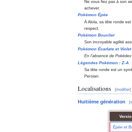
Ne vous fiez pas à son ai
achever.
Pokémon Épée
À Alola, sa tête ronde es
respect.
Pokémon Bouclier
Son incroyable agilité asso
Pokémon Écarlate
et
Violet
En l'absence de Pokédex 
Légendes Pokémon
:
Z-A
Sa tête ronde est un symb
Persian.
Localisations
[
modifier
]
Huitième génération
[
m
Versi
Épée et Bo