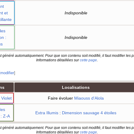
nt
nt et
Indisponible
illante
des
on
:
Indisponible
us
t généré automatiquement. Pour que son contenu soit modifié, il faut modifier les p
Informations détaillées sur
cette page
.
[
modifier
]
ns
Localisations
 Violet
Faire évoluer
Miaouss d'Alola
des
Extra Illumis
:
Dimension sauvage 4 étoiles
: Z-A
t généré automatiquement. Pour que son contenu soit modifié, il faut modifier les p
Informations détaillées sur
cette page
.