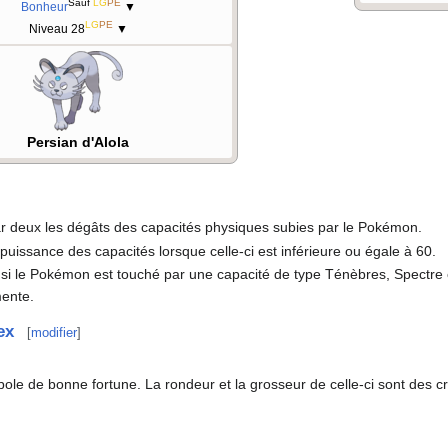
Sauf
LG
PE
Bonheur
▼
LG
PE
Niveau 28
▼
Persian d'Alola
par deux les dégâts des capacités physiques subies par le Pokémon.
puissance des capacités lorsque celle-ci est inférieure ou égale à 60.
 si le Pokémon est touché par une capacité de type Ténèbres, Spectre 
mente.
ex
[
modifier
]
ole de bonne fortune. La rondeur et la grosseur de celle-ci sont des c