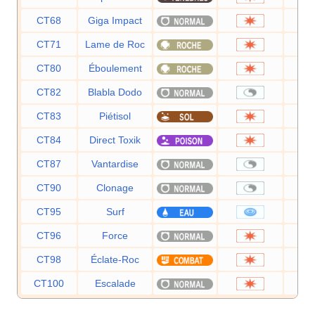
CT68
Giga Impact
CT71
Lame de Roc
CT80
Éboulement
CT82
Blabla Dodo
CT83
Piétisol
CT84
Direct Toxik
CT87
Vantardise
CT90
Clonage
CT95
Surf
CT96
Force
CT98
Éclate-Roc
CT100
Escalade