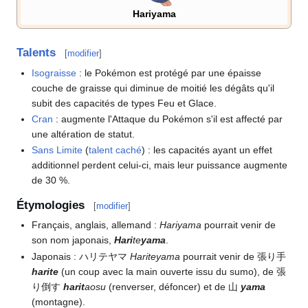
Hariyama
Talents
[
modifier
]
Isograisse
: le Pokémon est protégé par une épaisse
couche de graisse qui diminue de moitié les dégâts qu'il
subit des capacités de types Feu et Glace.
Cran
: augmente l'Attaque du Pokémon s'il est affecté par
une altération de statut.
Sans Limite
(
talent caché
)
: les capacités ayant un effet
additionnel perdent celui-ci, mais leur puissance augmente
de 30
%.
Étymologies
[
modifier
]
Français, anglais, allemand
:
Hariyama
pourrait venir de
son nom japonais,
Hari
te
yama
.
Japonais
: ハリテヤマ
Hariteyama
pourrait venir de 張り手
harite
(un coup avec la main ouverte issu du sumo), de 張
り倒す
harit
aosu
(renverser, défoncer) et de 山
yama
(montagne).