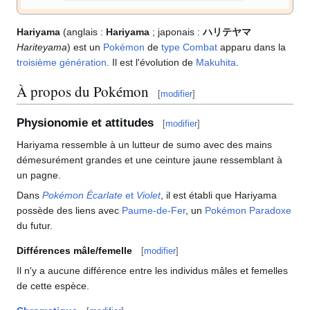
Hariyama
(anglais
:
Hariyama
; japonais
:
ハリテヤマ
Hariteyama
) est un
Pokémon
de
type
Combat
apparu dans la
troisième génération
. Il est l'évolution de
Makuhita
.
À propos du Pokémon
[
modifier
]
Physionomie et attitudes
[
modifier
]
Hariyama ressemble à un lutteur de sumo avec des mains
démesurément grandes et une ceinture jaune ressemblant à
un pagne.
Dans
Pokémon Écarlate
et
Violet
, il est établi que Hariyama
possède des liens avec
Paume-de-Fer
, un
Pokémon Paradoxe
du futur.
Différences mâle/femelle
[
modifier
]
Il n'y a aucune différence entre les individus mâles et femelles
de cette espèce.