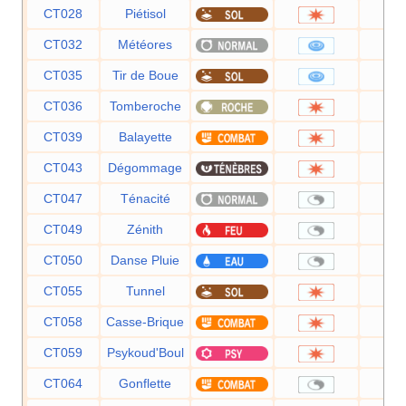
CT028
Piétisol
6
CT032
Météores
6
CT035
Tir de Boue
5
CT036
Tomberoche
6
CT039
Balayette
6
CT043
Dégommage
CT047
Ténacité
CT049
Zénith
CT050
Danse Pluie
CT055
Tunnel
8
CT058
Casse-Brique
7
CT059
Psykoud'Boul
8
CT064
Gonflette