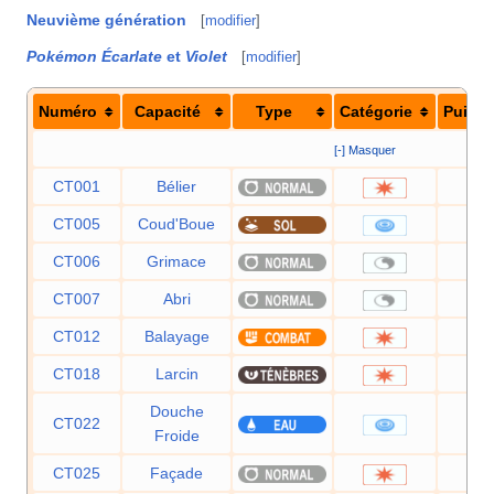
Neuvième génération
[
modifier
]
Pokémon Écarlate
et
Violet
[
modifier
]
Numéro
Capacité
Type
Catégorie
Puiss
[-] Masquer
CT001
Bélier
9
CT005
Coud'Boue
2
CT006
Grimace
CT007
Abri
CT012
Balayage
CT018
Larcin
6
Douche
CT022
5
Froide
CT025
Façade
7