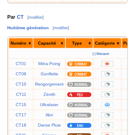
Par
CT
[
modifier
]
Huitième génération
[
modifier
]
Numéro
Capacité
Type
Catégorie
Puis
[-] Masquer
CT01
Mitra-Poing
CT08
Gonflette
CT10
Rengorgement
CT11
Zénith
CT15
Ultralaser
CT17
Abri
CT18
Danse Pluie