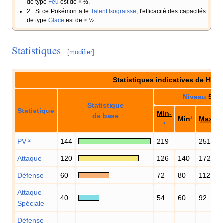
de type
Feu
est de × ½.
2
: Si ce Pokémon a le
Talent
Isograisse
, l'efficacité des capacités
de type
Glace
est de × ½.
Statistiques
[
modifier
]
Statistiques indicatives de Hari
Niveau
50
Statistique
Statistique
Min-
de base
Min
¹
Max
¹
¹
PV
²
144
219
251
Attaque
120
126
140
172
Défense
60
72
80
112
Attaque
40
54
60
92
Spéciale
Défense