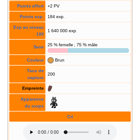
Points effort
+2 PV
Points exp.
184 exp.
Exp au niveau
1 640 000 exp.
100
25
% femelle ; 75
% mâle
Sexe
Couleur
Brun
Taux de
200
capture
Empreinte
Apparence
du corps
Cri