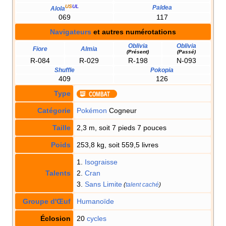
US
UL
Paldea
Alola
069
117
Navigateurs
et autres numérotations
Oblivia
Oblivia
Fiore
Almia
(Présent)
(Passé)
R-084
R-029
R-198
N-093
Shuffle
Pokopia
409
126
Type
Catégorie
Pokémon
Cogneur
Taille
2,3 m, soit 7 pieds 7 pouces
Poids
253,8 kg, soit 559,5 livres
1.
Isograisse
Talents
2.
Cran
3.
Sans Limite
(
talent caché
)
Groupe d'Œuf
Humanoïde
Éclosion
20
cycles