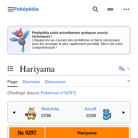
Aller
au
Poképédia
Menu principal
Rechercher
Apparence
Outil
contenu
Poképédia subit actuellement quelques soucis
techniques !
L'équipe est au courant des problèmes et fait le nécessaire
pour les arranger le plus rapidement possible. Merci de votre
compréhension !
Hariyama
Basculer la table des matières
Page
Données
Discussion
(Redirigé depuis
Pokémon n°0297
)
Makuhita
Azurill
◄
►
0296
0298
№ 0297
Hariyama