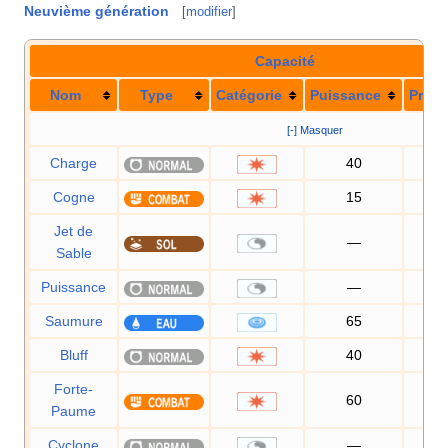
Neuvième génération
[
modifier
]
Capacité
Nom
Type
Catégorie
Puissance
Préci
[-] Masquer
Charge
40
10
Cogne
15
10
Jet de
—
10
Sable
Puissance
—
Saumure
65
10
Bluff
40
10
Forte-
60
10
Paume
Cyclone
—