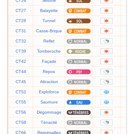
CT26
Séisme
CT27
Balayette
CT28
Tunnel
CT31
Casse-Brique
CT32
Reflet
CT39
Tomberoche
CT42
Façade
CT44
Repos
CT45
Attraction
CT52
Exploforce
CT55
Saumure
CT56
Dégommage
CT58
Ténacité
CT66
Représailles