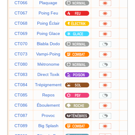
CT066
Plaquage
8
CT067
Poing Feu
7
CT068
Poing Éclair
7
CT069
Poing Glace
7
CT070
Blabla Dodo
CT073
Vampi-Poing
7
CT080
Métronome
CT083
Direct Toxik
8
CT084
Trépignement
7
CT085
Repos
CT086
Éboulement
7
CT087
Provoc
CT089
Big Splash
8