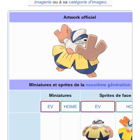
imagerie
ou à sa
catégorie d'images
.
Artwork officiel
Miniatures et sprites de la
neuvième génération
Miniatures
Sprites de face
E
V
HOME
E
V
HOME