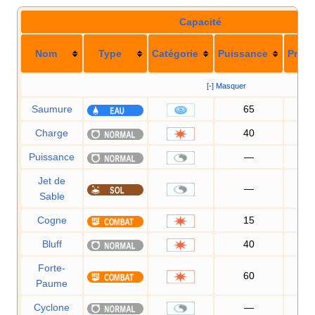
Capacité
Nom
Type
Catégorie
Puissance
Préci
[-] Masquer
Saumure
65
10
Charge
40
10
Puissance
—
Jet de
—
10
Sable
Cogne
15
10
Bluff
40
10
Forte-
60
10
Paume
Cyclone
—