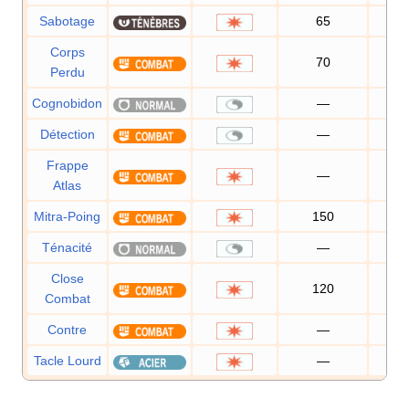
Sabotage
65
10
Corps
70
Perdu
Cognobidon
—
Détection
—
Frappe
—
10
Atlas
Mitra-Poing
150
10
Ténacité
—
Close
120
10
Combat
Contre
—
10
Tacle Lourd
—
10