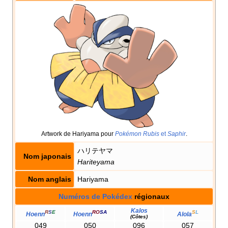
Artwork de Hariyama pour
Pokémon Rubis
et
Saphir
.
ハリテヤマ
Nom japonais
Hariteyama
Nom anglais
Hariyama
Numéros de Pokédex
régionaux
Kalos
R
S
E
RO
SA
S
L
Hoenn
Hoenn
Alola
(Côtes)
049
050
096
057