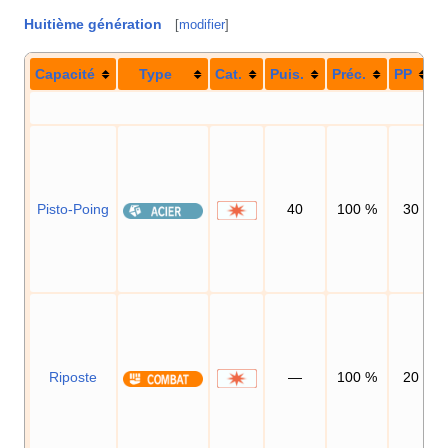
Huitième génération
[
modifier
]
Capacité
Type
Cat.
Puis.
Préc.
PP
Pisto-Poing
40
100
%
30
Riposte
—
100
%
20