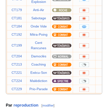
Explosion
CT179
Anti-Air
5
CT181
Sabotage
6
CT184
Onde Vide
4
CT192
Mitra-Poing
1
Cent
CT199
7
Rancunes
CT204
Damoclès
1
CT213
Coaching
CT221
Exécu-Son
8
CT224
Malédiction
CT229
Prio-Parade
6
Par
reproduction
[
modifier
]