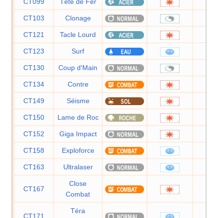
CT099
Tête de Fer
8
CT103
Clonage
CT121
Tacle Lourd
CT123
Surf
9
CT130
Coup d'Main
CT134
Contre
CT149
Séisme
1
CT150
Lame de Roc
1
CT152
Giga Impact
1
CT158
Exploforce
1
CT163
Ultralaser
1
Close
CT167
1
Combat
Téra
CT171
8