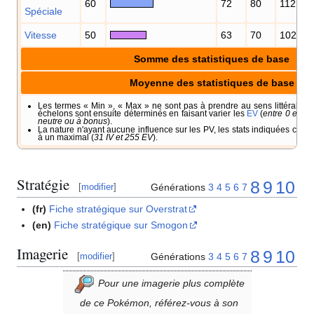
60
72
80
112
Spéciale
Vitesse
50
63
70
102
Somme des statistiques de base
Moyenne des statistiques de base
Les termes «
Min
», «
Max
» ne sont pas à prendre au sens littéral. Il 
échelons sont ensuite déterminés en faisant varier les
EV
(
entre 0 et 25
neutre ou à bonus
).
La nature n'ayant aucune influence sur les PV, les stats indiquées corr
à un maximal (
31 IV et 255 EV
).
Stratégie
8
9
10
Générations
3
4
5
6
7
[
modifier
]
(fr)
Fiche stratégique sur Overstrat
(en)
Fiche stratégique sur Smogon
Imagerie
8
9
10
Générations
3
4
5
6
7
[
modifier
]
Pour une imagerie plus complète
de ce Pokémon, référez-vous à son