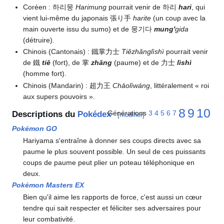
Coréen
: 하리뭉
Harimung
pourrait venir de 하리
hari
, qui
vient lui-même du japonais 張り手
harite
(un coup avec la
main ouverte issu du sumo) et de 뭉기다
mung'
gida
(détruire).
Chinois (Cantonais)
: 鐵掌力士
Tiězhǎnglìshì
pourrait venir
de 鐵
tiě
(fort), de 掌
zhǎng
(paume) et de 力士
lìshì
(homme fort).
Chinois (Mandarin)
: 超力王
Chāolìwáng
, littéralement «
roi
aux supers pouvoirs
».
8
9
10
Générations
3
4
5
6
7
Descriptions du
Pokédex
[
modifier
]
Pokémon GO
Hariyama s'entraîne à donner ses coups directs avec sa
paume le plus souvent possible. Un seul de ces puissants
coups de paume peut plier un poteau téléphonique en
deux.
Pokémon Masters EX
Bien qu'il aime les rapports de force, c'est aussi un cœur
tendre qui sait respecter et féliciter ses adversaires pour
leur combativité.