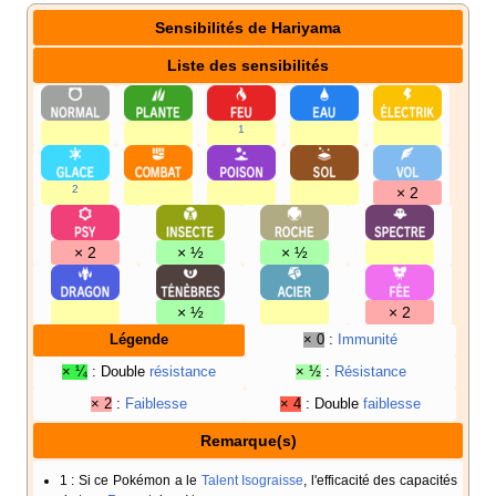
Sensibilités de Hariyama
Liste des sensibilités
1
2
× 2
× 2
× ½
× ½
× ½
× 2
Légende
× 0
:
Immunité
× ¼
: Double
résistance
× ½
:
Résistance
× 2
:
Faiblesse
× 4
: Double
faiblesse
Remarque(s)
1
: Si ce Pokémon a le
Talent
Isograisse
, l'efficacité des capacités