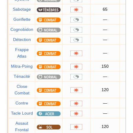
Sabotage
65
10
Gonflette
—
Cognobidon
—
Détection
—
Frappe
—
10
Atlas
Mitra-Poing
150
10
Ténacité
—
Close
120
10
Combat
Contre
—
10
Tacle Lourd
—
10
Assaut
120
10
Frontal