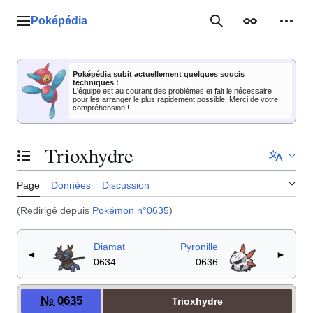
Aller
au
Poképédia
Menu principal
Rechercher
Apparence
Outil
contenu
Poképédia subit actuellement quelques soucis
techniques !
L'équipe est au courant des problèmes et fait le nécessaire
pour les arranger le plus rapidement possible. Merci de votre
compréhension !
Trioxhydre
Basculer la table des matières
Page
Données
Discussion
(Redirigé depuis
Pokémon n°0635
)
Diamat
Pyronille
◄
►
0634
0636
№ 0635
Trioxhydre