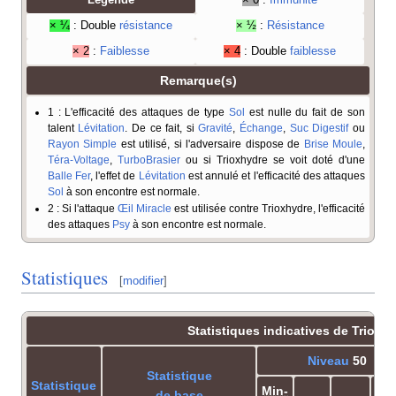
Légende
× 0
:
Immunité
× ¼
: Double
résistance
× ½
:
Résistance
× 2
:
Faiblesse
× 4
: Double
faiblesse
Remarque(s)
1
: L'efficacité des attaques de type
Sol
est nulle du fait de son
talent
Lévitation
. De ce fait, si
Gravité
,
Échange
,
Suc Digestif
ou
Rayon Simple
est utilisé, si l'adversaire dispose de
Brise Moule
,
Téra-Voltage
,
TurboBrasier
ou si Trioxhydre se voit doté d'une
Balle Fer
, l'effet de
Lévitation
est annulé et l'efficacité des attaques
Sol
à son encontre est normale.
2
: Si l'attaque
Œil Miracle
est utilisée contre Trioxhydre, l'efficacité
des attaques
Psy
à son encontre est normale.
Statistiques
[
modifier
]
Statistiques indicatives de Trioxh
Niveau
50
Statistique
Statistique
Min-
de base