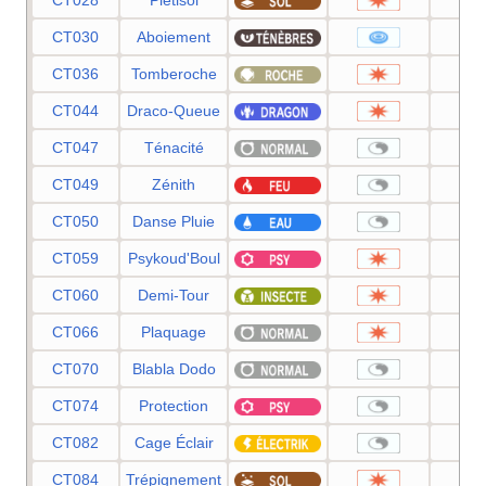
CT030
Aboiement
5
CT036
Tomberoche
6
CT044
Draco-Queue
6
CT047
Ténacité
CT049
Zénith
CT050
Danse Pluie
CT059
Psykoud'Boul
8
CT060
Demi-Tour
7
CT066
Plaquage
8
CT070
Blabla Dodo
CT074
Protection
CT082
Cage Éclair
CT084
Trépignement
7