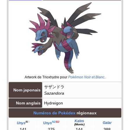
Artwork de Trioxhydre pour
Pokémon Noir
et
Blanc
.
サザンドラ
Nom japonais
Sazandora
Nom anglais
Hydreigon
Numéros de Pokédex
régionaux
Kalos
N
B
N2
B2
Galar
Unys
Unys
(Monts)
141
275
144
388