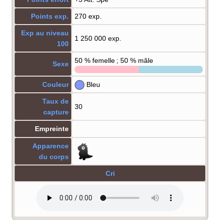
Points exp.
270 exp.
Exp au niveau
1 250 000 exp.
100
50
% femelle ; 50
% mâle
Sexe
Couleur
Bleu
Taux de
30
capture
Empreinte
Apparence
du corps
Cri