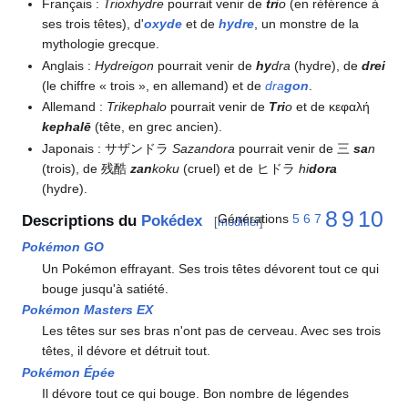
Français
:
Trioxhydre
pourrait venir de
tri
o
(en référence à
ses trois têtes), d'
oxyde
et de
hydre
, un monstre de la
mythologie grecque.
Anglais
:
Hydreigon
pourrait venir de
hy
dra
(hydre), de
drei
(le chiffre «
trois
», en allemand) et de
dra
gon
.
Allemand
:
Trikephalo
pourrait venir de
Tri
o
et de κεφαλή
kephalē
(tête, en grec ancien).
Japonais
: サザンドラ
Sazandora
pourrait venir de 三
sa
n
(trois), de 残酷
zan
koku
(cruel) et de ヒドラ
hi
dora
(hydre).
8
9
10
Générations
5
6
7
Descriptions du
Pokédex
[
modifier
]
Pokémon GO
Un Pokémon effrayant. Ses trois têtes dévorent tout ce qui
bouge jusqu'à satiété.
Pokémon Masters EX
Les têtes sur ses bras n'ont pas de cerveau. Avec ses trois
têtes, il dévore et détruit tout.
Pokémon Épée
Il dévore tout ce qui bouge. Bon nombre de légendes