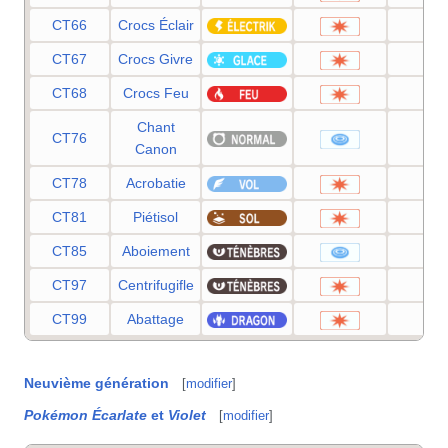
CT66
Crocs Éclair
65
CT67
Crocs Givre
65
CT68
Crocs Feu
65
Chant
CT76
60
Canon
CT78
Acrobatie
55
CT81
Piétisol
60
CT85
Aboiement
55
CT97
Centrifugifle
60
CT99
Abattage
60
Neuvième génération
[
modifier
]
Pokémon Écarlate
et
Violet
[
modifier
]