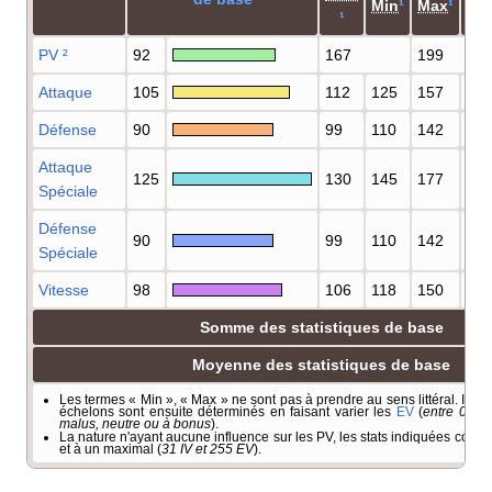
Min
¹
Max
¹
Ma
¹
PV
²
92
167
199
Attaque
105
112
125
157
17
Défense
90
99
110
142
15
Attaque
125
130
145
177
19
Spéciale
Défense
90
99
110
142
15
Spéciale
Vitesse
98
106
118
150
16
Somme des statistiques de base
Moyenne des statistiques de base
Les termes «
Min
», «
Max
» ne sont pas à prendre au sens littéral. Il s'a
échelons sont ensuite déterminés en faisant varier les
EV
(
entre 0 et 
malus, neutre ou à bonus
).
La nature n'ayant aucune influence sur les PV, les stats indiquées corre
et à un maximal (
31 IV et 255 EV
).