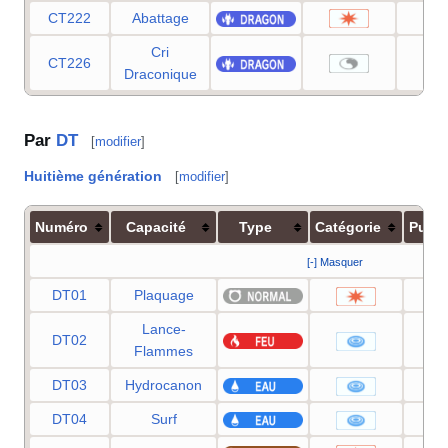
CT222
Abattage
6
Cri
CT226
Draconique
Par
DT
[
modifier
]
Huitième génération
[
modifier
]
Numéro
Capacité
Type
Catégorie
Puis
[-] Masquer
DT01
Plaquage
Lance-
DT02
Flammes
DT03
Hydrocanon
DT04
Surf