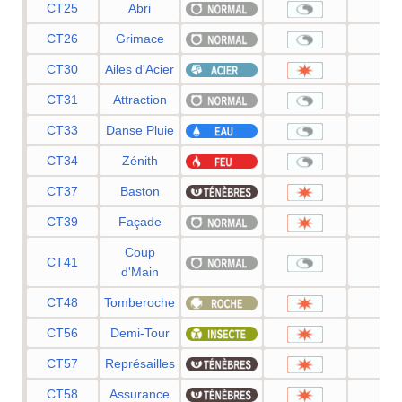
CT25
Abri
—
CT26
Grimace
—
CT30
Ailes d'Acier
70
CT31
Attraction
—
CT33
Danse Pluie
—
CT34
Zénith
—
CT37
Baston
—
CT39
Façade
70
Coup
CT41
—
d'Main
CT48
Tomberoche
60
CT56
Demi-Tour
70
CT57
Représailles
50
CT58
Assurance
60