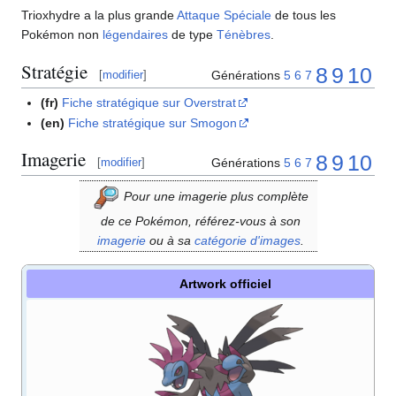
Trioxhydre a la plus grande
Attaque Spéciale
de tous les
Pokémon non
légendaires
de type
Ténèbres
.
Stratégie
8
9
10
Générations
5
6
7
[
modifier
]
(fr)
Fiche stratégique sur Overstrat
(en)
Fiche stratégique sur Smogon
Imagerie
8
9
10
Générations
5
6
7
[
modifier
]
Pour une imagerie plus complète
de ce Pokémon, référez-vous à son
imagerie
ou à sa
catégorie d'images
.
Artwork officiel