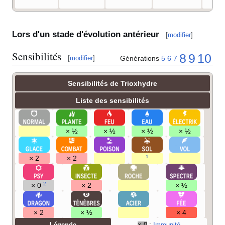
Lors d'un stade d'évolution antérieur
[
modifier
]
Sensibilités
8
9
10
Générations
5
6
7
[
modifier
]
Sensibilités de Trioxhydre
Liste des sensibilités
× ½
× ½
× ½
× ½
1
× 2
× 2
2
× 0
× 2
× ½
× 2
× ½
× 4