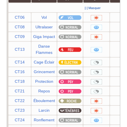
[-] Masquer
CT06
Vol
90
CT08
Ultralaser
15
CT09
Giga Impact
15
Danse
CT13
35
Flammes
CT14
Cage Éclair
—
CT16
Grincement
—
CT18
Protection
—
CT21
Repos
—
CT22
Éboulement
75
CT23
Larcin
60
CT24
Ronflement
50