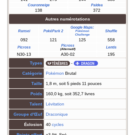
Couronneige
Paldea
138
372
Autres numérotations
Google Maps:
Ransei
PokéPark 2
Shuffle
Pokémon
Challenge
092
121
125
558
Picross
Picross
Lentis
(Alternatif)
N30-13
A30-02
195
Types
-
Catégorie
Pokémon
Brutal
Taille
1,8 m, soit 5 pieds 11 pouces
Poids
160,0 kg, soit 352,7 livres
Talent
Lévitation
Groupe d'Œuf
Draconique
Éclosion
40
cycles
Points effort
+3 Att. Spé