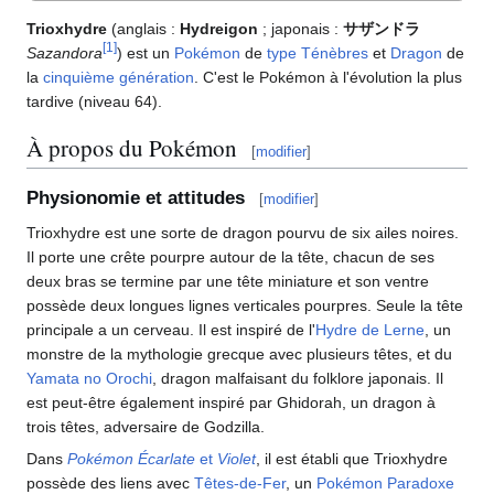
Trioxhydre
(anglais
:
Hydreigon
; japonais
:
サザンドラ
[
1
]
Sazandora
) est un
Pokémon
de
type
Ténèbres
et
Dragon
de
la
cinquième génération
. C'est le Pokémon à l'évolution la plus
tardive (niveau 64).
À propos du Pokémon
[
modifier
]
Physionomie et attitudes
[
modifier
]
Trioxhydre est une sorte de dragon pourvu de six ailes noires.
Il porte une crête pourpre autour de la tête, chacun de ses
deux bras se termine par une tête miniature et son ventre
possède deux longues lignes verticales pourpres. Seule la tête
principale a un cerveau. Il est inspiré de l'
Hydre de Lerne
, un
monstre de la mythologie grecque avec plusieurs têtes, et du
Yamata no Orochi
, dragon malfaisant du folklore japonais. Il
est peut-être également inspiré par Ghidorah, un dragon à
trois têtes, adversaire de Godzilla.
Dans
Pokémon Écarlate
et
Violet
, il est établi que Trioxhydre
possède des liens avec
Têtes-de-Fer
, un
Pokémon Paradoxe