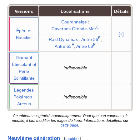
Versions
Localisations
Détails
Couronneige
:
E
Cavernes Gronde-Mer
Épée et
[+]
Bouclier
E
Raid Dynamax
:
Antre 36
,
E
E
Antre 63
,
Antre 88
Diamant
Étincelant et
Indisponible
Perle
Scintillante
Légendes
Pokémon
:
Indisponible
Arceus
Ce tableau est généré automatiquement. Pour que son contenu soit
modifié, il faut modifier les pages de lieux. Informations détaillées sur
cette page
.
Neuvième génération
[
modifier
]