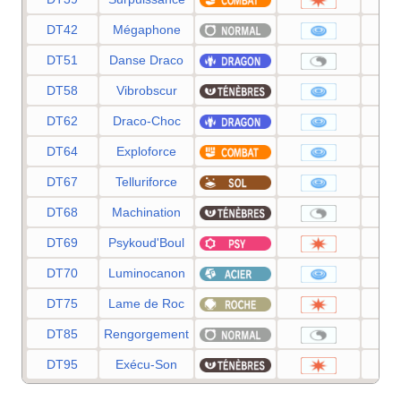
DT42
Mégaphone
DT51
Danse Draco
DT58
Vibrobscur
DT62
Draco-Choc
DT64
Exploforce
DT67
Telluriforce
DT68
Machination
DT69
Psykoud'Boul
DT70
Luminocanon
DT75
Lame de Roc
DT85
Rengorgement
DT95
Exécu-Son