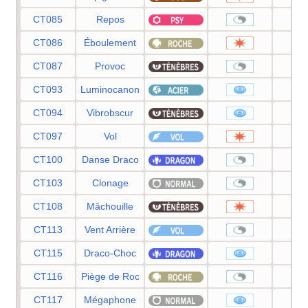
CT085
Repos
CT086
Éboulement
7
CT087
Provoc
CT093
Luminocanon
8
CT094
Vibrobscur
8
CT097
Vol
9
CT100
Danse Draco
CT103
Clonage
CT108
Mâchouille
8
CT113
Vent Arrière
CT115
Draco-Choc
8
CT116
Piège de Roc
CT117
Mégaphone
9