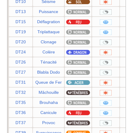
DT10
Séisme
DT13
Puissance
DT15
Déflagration
DT19
Triplattaque
DT20
Clonage
DT24
Colère
DT26
Ténacité
DT27
Blabla Dodo
DT31
Queue de Fer
DT32
Mâchouille
DT35
Brouhaha
DT36
Canicule
DT37
Provoc
DT39
Surpuissance