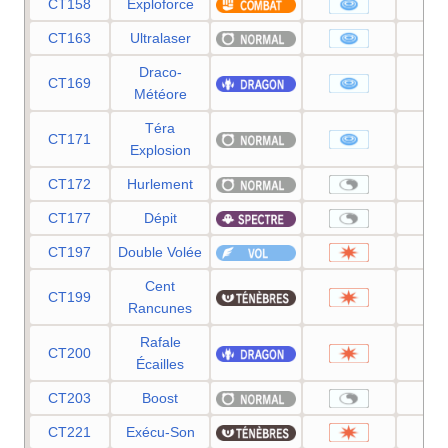
CT158
Exploforce
1
CT163
Ultralaser
1
Draco-
CT169
1
Météore
Téra
CT171
8
Explosion
CT172
Hurlement
CT177
Dépit
CT197
Double Volée
4
Cent
CT199
7
Rancunes
Rafale
CT200
2
Écailles
CT203
Boost
CT221
Exécu-Son
8