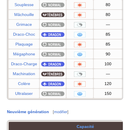
Souplesse
80
Mâchouille
80
Grimace
—
Draco-Choc
85
Plaquage
85
Mégaphone
90
Draco-Charge
100
Machination
—
Colère
120
Ultralaser
150
Neuvième génération
[
modifier
]
Capacité