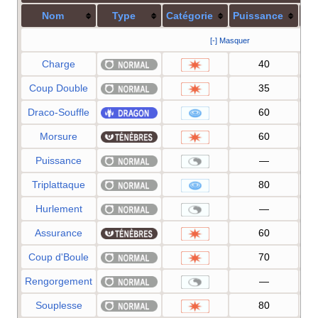
Nom
Type
Catégorie
Puissance
Pr
[-] Masquer
Charge
40
Coup Double
35
Draco-Souffle
60
Morsure
60
Puissance
—
Triplattaque
80
Hurlement
—
Assurance
60
Coup d'Boule
70
Rengorgement
—
Souplesse
80