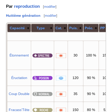
Par
reproduction
[
modifier
]
Huitième génération
[
modifier
]
Capacité
Type
Cat.
Puis.
Préc.
PP
Étonnement
30
100
%
15
Éructation
120
90
%
10
Coup Double
35
90
%
10
Fracass'Tête
150
80
%
5