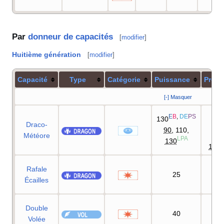
Par
donneur de capacités
[
modifier
]
Huitième génération
[
modifier
]
Capacité
Type
Catégorie
Puissance
Préci
[-] Masquer
90
E
B
,
DE
PS
130
D
Draco-
90
, 110,
Météore
90
LPA
130
100
Rafale
25
90
Écailles
Double
40
90
Volée