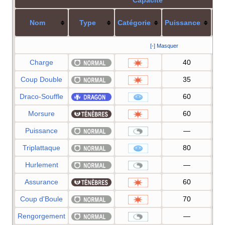
Nom
Type
Catégorie
Puissance
Pr
[-] Masquer
Charge
40
Coup Double
35
Draco-Souffle
60
Morsure
60
Puissance
—
Triplattaque
80
Hurlement
—
Assurance
60
Coup d'Boule
70
Rengorgement
—