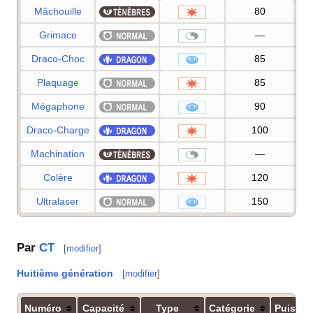
Mâchouille
80
Grimace
—
Draco-Choc
85
Plaquage
85
Mégaphone
90
Draco-Charge
100
Machination
—
Colère
120
Ultralaser
150
Par
CT
[
modifier
]
Huitième génération
[
modifier
]
Numéro
Capacité
Type
Catégorie
Puissa