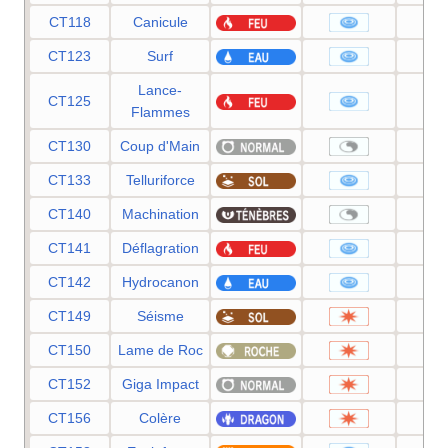
CT118
Canicule
9
CT123
Surf
9
Lance-
CT125
9
Flammes
CT130
Coup d'Main
CT133
Telluriforce
9
CT140
Machination
CT141
Déflagration
1
CT142
Hydrocanon
1
CT149
Séisme
1
CT150
Lame de Roc
1
CT152
Giga Impact
1
CT156
Colère
1