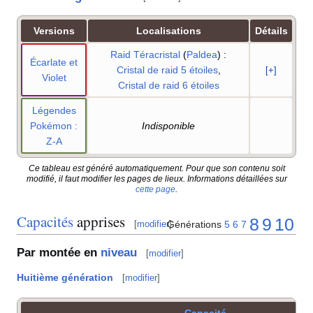
Versions
Localisations
Détails
Raid Téracristal
(
Paldea
)
:
Écarlate et
Cristal de raid 5 étoiles
,
[+]
Violet
Cristal de raid 6 étoiles
Légendes
Pokémon
:
Indisponible
Z-A
Ce tableau est généré automatiquement. Pour que son contenu soit
modifié, il faut modifier les pages de lieux. Informations détaillées sur
cette page
.
Capacités
apprises
8
9
10
Générations
5
6
7
[
modifier
]
Par montée en
niveau
[
modifier
]
Huitième génération
[
modifier
]
Capacité