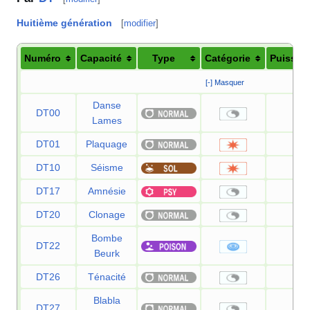
Huitième génération
[
modifier
]
Numéro
Capacité
Type
Catégorie
Puissan
[-] Masquer
Danse
DT00
—
Lames
DT01
Plaquage
85
DT10
Séisme
100
DT17
Amnésie
—
DT20
Clonage
—
Bombe
DT22
90
Beurk
DT26
Ténacité
—
Blabla
DT27
—