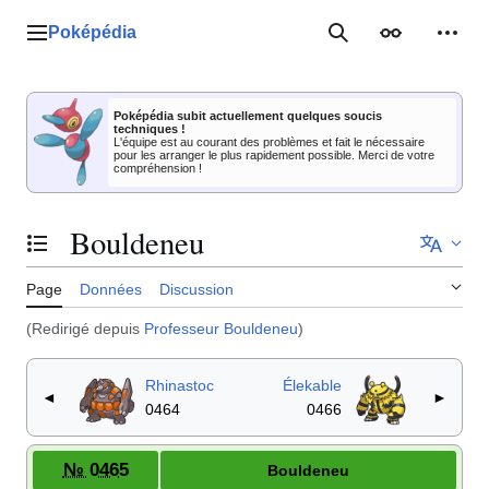
Aller
au
Poképédia
Menu principal
Rechercher
Apparence
Outil
contenu
Poképédia subit actuellement quelques soucis
techniques !
L'équipe est au courant des problèmes et fait le nécessaire
pour les arranger le plus rapidement possible. Merci de votre
compréhension !
Bouldeneu
Basculer la table des matières
Page
Données
Discussion
(Redirigé depuis
Professeur Bouldeneu
)
Rhinastoc
Élekable
◄
►
0464
0466
№ 0465
Bouldeneu