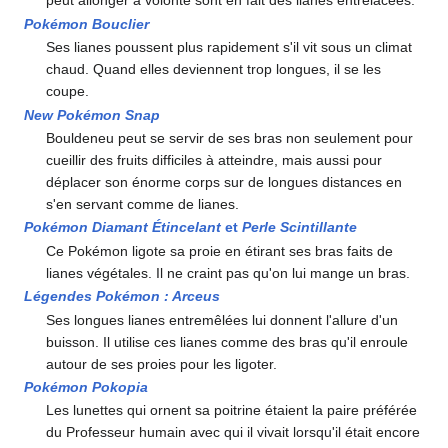
peut allonger à volonté sont en fait des lianes entrelacées.
Pokémon Bouclier
Ses lianes poussent plus rapidement s'il vit sous un climat
chaud. Quand elles deviennent trop longues, il se les
coupe.
New Pokémon Snap
Bouldeneu peut se servir de ses bras non seulement pour
cueillir des fruits difficiles à atteindre, mais aussi pour
déplacer son énorme corps sur de longues distances en
s'en servant comme de lianes.
Pokémon Diamant Étincelant
et
Perle Scintillante
Ce Pokémon ligote sa proie en étirant ses bras faits de
lianes végétales. Il ne craint pas qu'on lui mange un bras.
Légendes Pokémon
: Arceus
Ses longues lianes entremêlées lui donnent l'allure d'un
buisson. Il utilise ces lianes comme des bras qu'il enroule
autour de ses proies pour les ligoter.
Pokémon Pokopia
Les lunettes qui ornent sa poitrine étaient la paire préférée
du Professeur humain avec qui il vivait lorsqu'il était encore