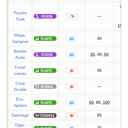
75
DE
Poudre
—
Toxik
80
100
Méga-
40
100
Sangsue
Bombe
30
, 40,
50
100
Acide
Fouet
45
100
Lianes
Coup
—
Double
Éco-
60
, 80,
100
100
Sphère
Sabotage
65
100
Giga-
75
100