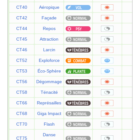
CT40
Aéropique
60
CT42
Façade
70
CT44
Repos
—
CT45
Attraction
—
CT46
Larcin
60
CT52
Exploforce
12
CT53
Éco-Sphère
90
CT56
Dégommage
—
CT58
Ténacité
—
CT66
Représailles
50
CT68
Giga Impact
15
CT70
Flash
—
Danse
CT75
—