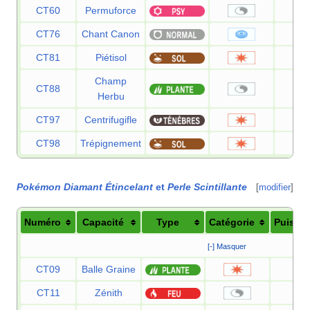
CT60
Permuforce
CT76
Chant Canon
6
CT81
Piétisol
6
Champ
CT88
Herbu
CT97
Centrifugifle
6
CT98
Trépignement
7
Pokémon Diamant Étincelant
et
Perle Scintillante
[
modifier
]
Numéro
Capacité
Type
Catégorie
Puissa
[-] Masquer
CT09
Balle Graine
25
CT11
Zénith
—