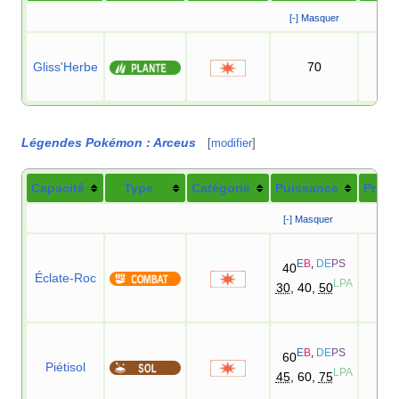
[-] Masquer
Gliss'Herbe
70
10
Légendes Pokémon
: Arceus
[
modifier
]
Capacité
Type
Catégorie
Puissance
Préci
[-] Masquer
E
B
,
DE
PS
40
Éclate-Roc
10
LPA
30
, 40,
50
E
B
,
DE
PS
60
Piétisol
10
LPA
45
, 60,
75