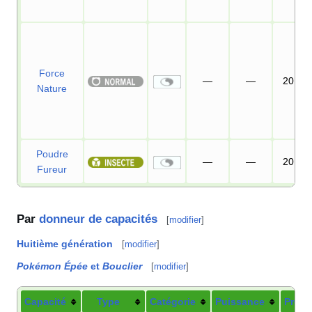
Force
—
—
20
Nature
Poudre
—
—
20
Fureur
Par
donneur de capacités
[
modifier
]
Huitième génération
[
modifier
]
Pokémon Épée
et
Bouclier
[
modifier
]
Capacité
Type
Catégorie
Puissance
Préci