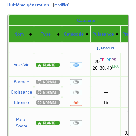
Huitième génération
[
modifier
]
Capacité
Nom
Type
Catégorie
Puissance
Précis
[-] Masquer
E
B
,
DE
PS
20
Vole-Vie
100
LPA
20
, 30,
40
Barrage
—
Croissance
—
Étreinte
15
85
75
DE
Para-
—
Spore
80
100