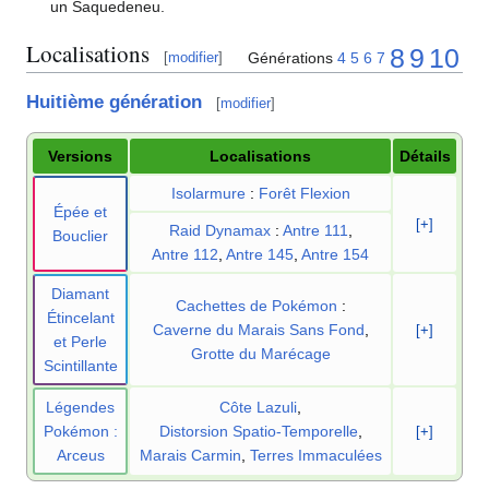
un Saquedeneu.
Localisations
8
9
10
Générations
4
5
6
7
[
modifier
]
Huitième génération
[
modifier
]
Versions
Localisations
Détails
Isolarmure
:
Forêt Flexion
Épée et
[+]
Raid Dynamax
:
Antre 111
,
Bouclier
Antre 112
,
Antre 145
,
Antre 154
Diamant
Cachettes de Pokémon
:
Étincelant
Caverne du Marais Sans Fond
,
[+]
et Perle
Grotte du Marécage
Scintillante
Légendes
Côte Lazuli
,
Pokémon
:
Distorsion Spatio-Temporelle
,
[+]
Arceus
Marais Carmin
,
Terres Immaculées