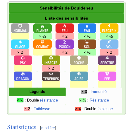
Sensibilités de Bouldeneu
Liste des sensibilités
× ½
× 2
× ½
× ½
× 2
× 2
× ½
× 2
× 2
Légende
× 0
:
Immunité
× ¼
: Double
résistance
× ½
:
Résistance
× 2
:
Faiblesse
× 4
: Double
faiblesse
Statistiques
[
modifier
]