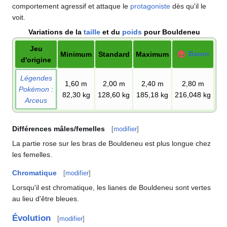
comportement agressif et attaque le
protagoniste
dès qu'il le
voit.
Variations de la
taille
et du
poids
pour Bouldeneu
Jeu
Baron
Minimum
Standard
Maximum
d'origine
Légendes
1,60
m
2,00
m
2,40
m
2,80
m
Pokémon
:
82,30
kg
128,60
kg
185,18
kg
216,048
kg
Arceus
Différences mâles/femelles
[
modifier
]
La partie rose sur les bras de Bouldeneu est plus longue chez
les femelles.
Chromatique
[
modifier
]
Lorsqu'il est chromatique, les lianes de Bouldeneu sont vertes
au lieu d'être bleues.
Évolution
[
modifier
]