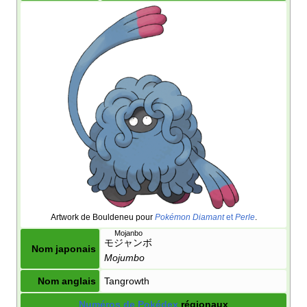
Artwork de Bouldeneu pour
Pokémon Diamant
et
Perle
.
Mojanbo
モジャンボ
Nom japonais
Mojumbo
Nom anglais
Tangrowth
Numéros de Pokédex
régionaux