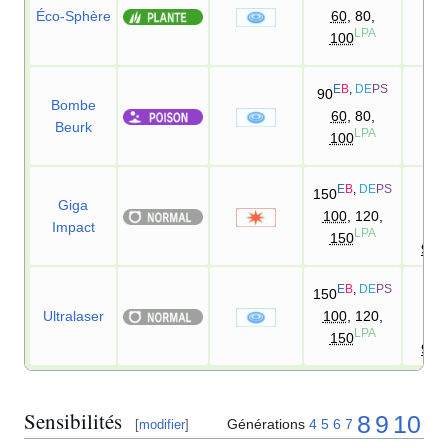
Éco-Sphère
60
, 80,
10
LPA
100
E
B
,
DE
PS
90
Bombe
60
, 80,
10
Beurk
LPA
100
90
E
B
,
DE
PS
150
D
Giga
100
, 120,
Impact
90
LPA
150
95
90
E
B
,
DE
PS
150
D
Ultralaser
100
, 120,
90
LPA
150
95
Sensibilités
8
9
10
Générations
4
5
6
7
[
modifier
]