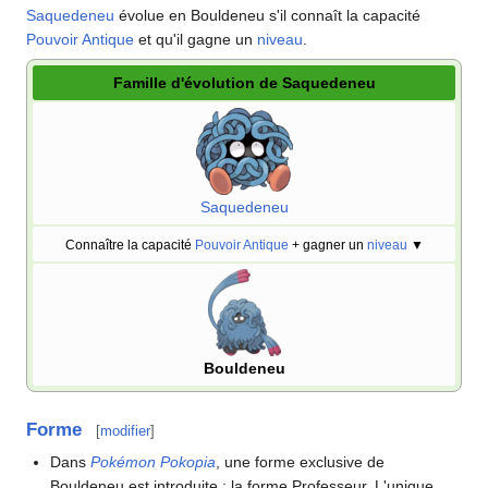
Saquedeneu
évolue en Bouldeneu s'il connaît la capacité
Pouvoir Antique
et qu'il gagne un
niveau
.
Famille d'évolution de Saquedeneu
Saquedeneu
Connaître la capacité
Pouvoir Antique
+ gagner un
niveau
▼
Bouldeneu
Forme
[
modifier
]
Dans
Pokémon Pokopia
, une forme exclusive de
Bouldeneu est introduite
: la forme Professeur. L'unique