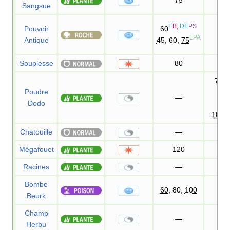
Sangsue
E
B
,
DE
PS
Pouvoir
60
100
LPA
Antique
45
, 60,
75
Souplesse
80
75
75
DE
Poudre
—
Dodo
80
100
Chatouille
—
100
Mégafouet
120
85
Racines
—
Bombe
60
, 80,
100
100
Beurk
Champ
—
Herbu