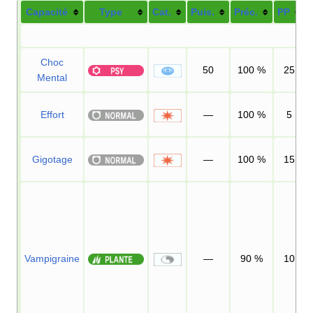
Capacité
Type
Cat.
Puis.
Préc.
PP
Choc
50
100
%
25
Mental
Effort
—
100
%
5
Gigotage
—
100
%
15
Vampigraine
—
90
%
10