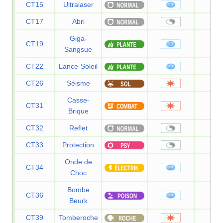
CT15
Ultralaser
15
CT17
Abri
—
Giga-
CT19
75
Sangsue
CT22
Lance-Soleil
12
CT26
Séisme
10
Casse-
CT31
75
Brique
CT32
Reflet
—
CT33
Protection
—
Onde de
CT34
60
Choc
Bombe
CT36
90
Beurk
CT39
Tomberoche
60