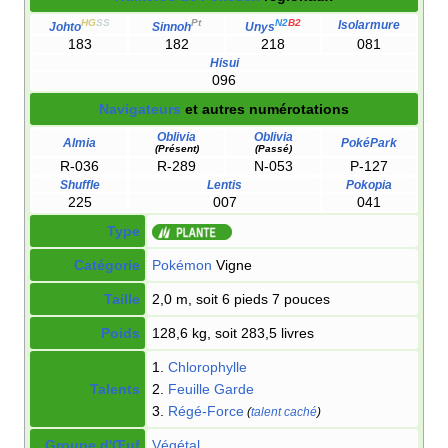
HG
SS
Pt
N2
B2
Isolarmure
Johto
Sinnoh
Unys
183
182
218
081
Hisui
096
Navigateurs
et autres numérotations
Oblivia
Oblivia
Almia
PokéPark
(Présent)
(Passé)
R-036
R-289
N-053
P-127
Shuffle
Lentis
Pokopia
225
007
041
Type
Catégorie
Pokémon
Vigne
Taille
2,0 m, soit 6 pieds 7 pouces
Poids
128,6 kg, soit 283,5 livres
1.
Chlorophylle
Talents
2.
Feuille Garde
3.
Régé-Force
(
talent caché
)
Groupe d'Œuf
Végétal