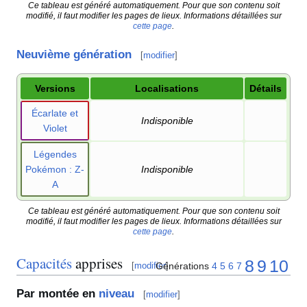
Ce tableau est généré automatiquement. Pour que son contenu soit
modifié, il faut modifier les pages de lieux. Informations détaillées sur
cette page
.
Neuvième génération
[
modifier
]
Versions
Localisations
Détails
Écarlate et
Indisponible
Violet
Légendes
Pokémon
: Z-
Indisponible
A
Ce tableau est généré automatiquement. Pour que son contenu soit
modifié, il faut modifier les pages de lieux. Informations détaillées sur
cette page
.
Capacités
apprises
8
9
10
Générations
4
5
6
7
[
modifier
]
Par montée en
niveau
[
modifier
]