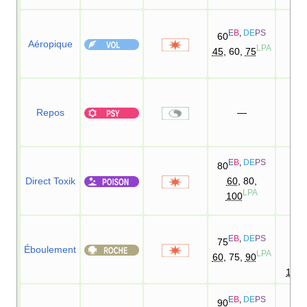
E
B
,
DE
PS
60
Aéropique
LPA
45
, 60,
75
Repos
—
E
B
,
DE
PS
80
Direct Toxik
60
, 80,
10
LPA
100
90
E
B
,
DE
PS
D
75
Éboulement
LPA
60
, 75,
90
90
100
E
B
,
DE
PS
90