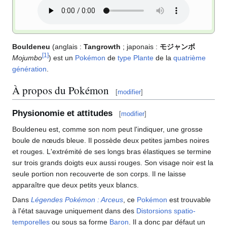
Bouldeneu
(anglais
:
Tangrowth
; japonais
:
モジャンボ
[
1
]
Mojumbo
) est un
Pokémon
de
type
Plante
de la
quatrième
génération
.
À propos du Pokémon
[
modifier
]
Physionomie et attitudes
[
modifier
]
Bouldeneu est, comme son nom peut l'indiquer, une grosse
boule de nœuds bleue. Il possède deux petites jambes noires
et rouges. L'extrémité de ses longs bras élastiques se termine
sur trois grands doigts eux aussi rouges. Son visage noir est la
seule portion non recouverte de son corps. Il ne laisse
apparaître que deux petits yeux blancs.
Dans
Légendes Pokémon
: Arceus
, ce
Pokémon
est trouvable
à l'état sauvage uniquement dans des
Distorsions spatio-
temporelles
ou sous sa forme
Baron
. Il a donc par défaut un