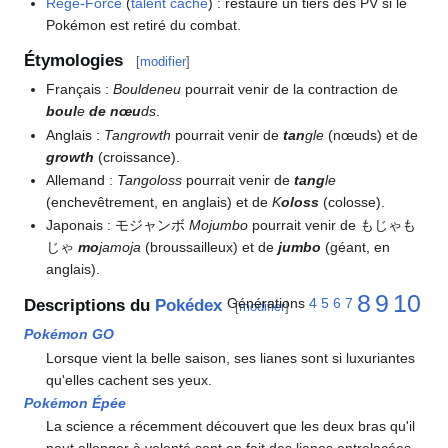
Régé-Force
(
talent caché
)
: restaure un tiers des PV si le
Pokémon est retiré du combat.
Étymologies
[
modifier
]
Français
:
Bouldeneu
pourrait venir de la contraction de
boul
e
de
nœu
ds
.
Anglais
:
Tangrowth
pourrait venir de
tan
gle
(nœuds) et de
growth
(croissance).
Allemand
:
Tangoloss
pourrait venir de
tang
le
(enchevêtrement, en anglais) et de
K
oloss
(colosse).
Japonais
: モジャンボ
Mojumbo
pourrait venir de もじゃも
じゃ
mo
jamoja
(broussailleux) et de
jumbo
(géant, en
anglais).
8
9
10
Générations
4
5
6
7
Descriptions du
Pokédex
[
modifier
]
Pokémon GO
Lorsque vient la belle saison, ses lianes sont si luxuriantes
qu'elles cachent ses yeux.
Pokémon Épée
La science a récemment découvert que les deux bras qu'il