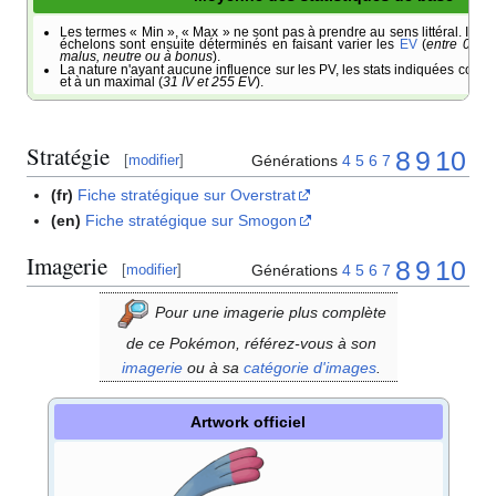
Les termes «
Min
», «
Max
» ne sont pas à prendre au sens littéral. Il s'a
échelons sont ensuite déterminés en faisant varier les
EV
(
entre 0 et 
malus, neutre ou à bonus
).
La nature n'ayant aucune influence sur les PV, les stats indiquées corre
et à un maximal (
31 IV et 255 EV
).
Stratégie
8
9
10
Générations
4
5
6
7
[
modifier
]
(fr)
Fiche stratégique sur Overstrat
(en)
Fiche stratégique sur Smogon
Imagerie
8
9
10
Générations
4
5
6
7
[
modifier
]
Pour une imagerie plus complète
de ce Pokémon, référez-vous à son
imagerie
ou à sa
catégorie d'images
.
Artwork officiel