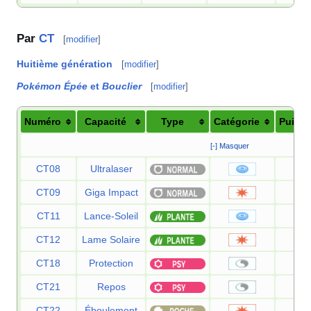
Par
CT
[
modifier
]
Huitième génération
[
modifier
]
Pokémon Épée
et
Bouclier
[
modifier
]
Numéro
Capacité
Type
Catégorie
Puiss
[-] Masquer
CT08
Ultralaser
1
CT09
Giga Impact
1
CT11
Lance-Soleil
1
CT12
Lame Solaire
1
CT18
Protection
CT21
Repos
CT22
Éboulement
7