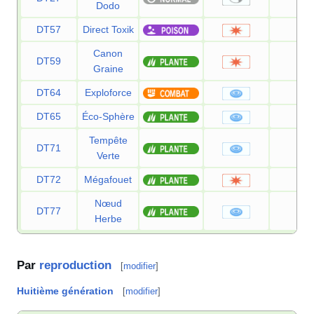
Dodo
DT57
Direct Toxik
80
Canon
DT59
80
Graine
DT64
Exploforce
120
DT65
Éco-Sphère
90
Tempête
DT71
130
Verte
DT72
Mégafouet
120
Nœud
DT77
—
Herbe
Par
reproduction
[
modifier
]
Huitième génération
[
modifier
]