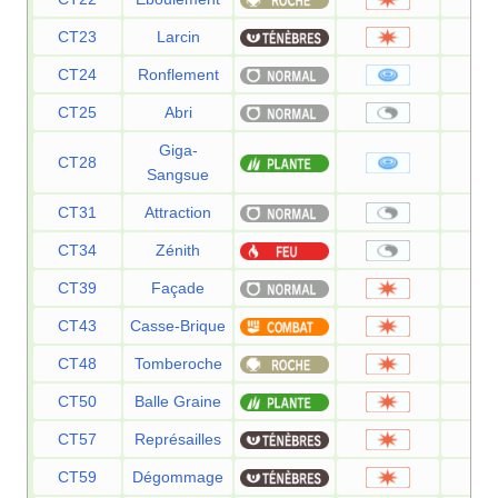
CT23
Larcin
6
CT24
Ronflement
5
CT25
Abri
Giga-
CT28
7
Sangsue
CT31
Attraction
CT34
Zénith
CT39
Façade
7
CT43
Casse-Brique
7
CT48
Tomberoche
6
CT50
Balle Graine
2
CT57
Représailles
5
CT59
Dégommage