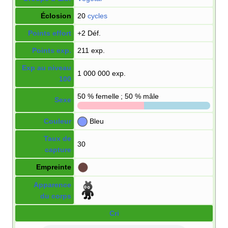
Éclosion
20
cycles
Points effort
+2 Déf.
Points exp.
211 exp.
Exp au niveau
1 000 000 exp.
100
50
% femelle ; 50
% mâle
Sexe
Couleur
Bleu
Taux de
30
capture
Empreinte
Apparence
du corps
Cri