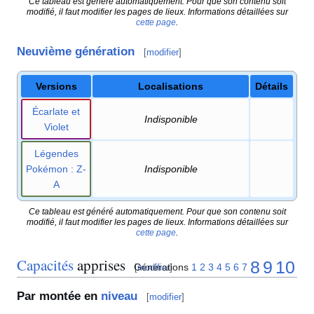
Ce tableau est généré automatiquement. Pour que son contenu soit
modifié, il faut modifier les pages de lieux. Informations détaillées sur
cette page
.
Neuvième génération
[
modifier
]
Versions
Localisations
Détails
Écarlate et
Indisponible
Violet
Légendes
Pokémon
: Z-
Indisponible
A
Ce tableau est généré automatiquement. Pour que son contenu soit
modifié, il faut modifier les pages de lieux. Informations détaillées sur
cette page
.
Capacités
apprises
8
9
10
Générations
1
2
3
4
5
6
7
[
modifier
]
Par montée en
niveau
[
modifier
]