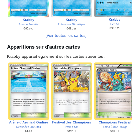
Krabby
Krabby
Krabby
EV 151
Source Secrète
Puissance Génétique
098
095
068
/165
/071
/226
[Voir toutes les cartes]
Apparitions sur d'autres cartes
Krabby apparaît également sur les cartes suivantes
:
Arène d'Azuria d'Ondine
Festival des Champions
Champions Festival
Destinées Occultes
Promo SM
Promo Étoile Rouge
61
SM231
S16 01
/68