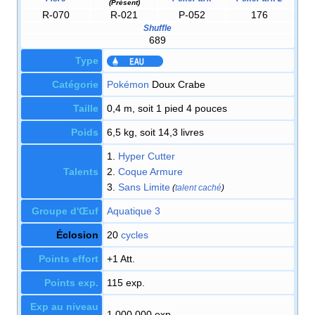
(Présent)
R-070
R-021
P-052
176
Shuffle
689
Type
Catégorie
Pokémon
Doux Crabe
Taille
0,4 m, soit 1 pied 4 pouces
Poids
6,5 kg, soit 14,3 livres
1.
Hyper Cutter
Talents
2.
Coque Armure
3.
Sans Limite
(
talent caché
)
Groupe d'Œuf
Aquatique 3
Éclosion
20
cycles
Points effort
+1 Att.
Points exp.
115 exp.
Exp au niveau
1 000 000 exp.