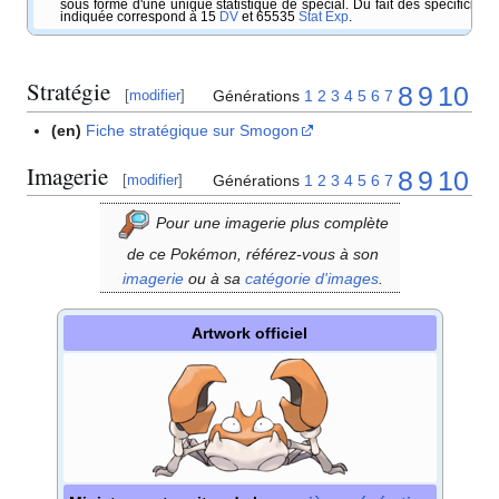
sous forme d'une unique statistique de spécial. Du fait des spécificités d
indiquée correspond à 15
DV
et 65535
Stat Exp
.
Stratégie
8
9
10
Générations
1
2
3
4
5
6
7
[
modifier
]
(en)
Fiche stratégique sur Smogon
Imagerie
8
9
10
Générations
1
2
3
4
5
6
7
[
modifier
]
Pour une imagerie plus complète
de ce Pokémon, référez-vous à son
imagerie
ou à sa
catégorie d'images
.
Artwork officiel