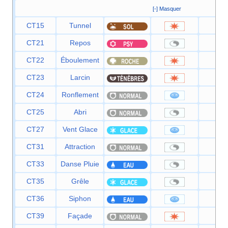
[-] Masquer
CT15
Tunnel
80
CT21
Repos
—
CT22
Éboulement
75
CT23
Larcin
60
CT24
Ronflement
50
CT25
Abri
—
CT27
Vent Glace
55
CT31
Attraction
—
CT33
Danse Pluie
—
CT35
Grêle
—
CT36
Siphon
35
CT39
Façade
70