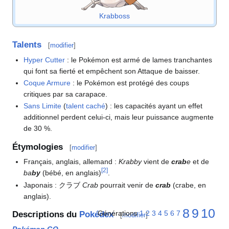
Krabboss
Talents
[
modifier
]
Hyper Cutter
: le Pokémon est armé de lames tranchantes
qui font sa fierté et empêchent son Attaque de baisser.
Coque Armure
: le Pokémon est protégé des coups
critiques par sa carapace.
Sans Limite
(
talent caché
)
: les capacités ayant un effet
additionnel perdent celui-ci, mais leur puissance augmente
de 30
%.
Étymologies
[
modifier
]
Français, anglais, allemand
:
Krabby
vient de
crab
e
et de
[
2
]
ba
by
(bébé, en anglais)
.
Japonais
: クラブ
Crab
pourrait venir de
crab
(crabe, en
anglais).
8
9
10
Générations
1
2
3
4
5
6
7
Descriptions du
Pokédex
[
modifier
]