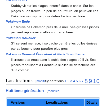
Pokémon GO
Krabby vit sur les plages, enterré dans le sable. Sur les
plages où on trouve un peu de nourriture, on peut voir ces
Pokémon se disputer pour défendre leur territoire.
Pokémon Épée
On trouve ce Pokémon près de la mer. Ses grosses pinces
peuvent repousser si elles sont arrachées.
Pokémon Bouclier
S'il se sent menacé, il se cache derrière les bulles émises
par sa bouche pour paraître plus gros.
Pokémon Diamant Étincelant
et
Perle Scintillante
Il creuse des trous dans le sable des plages où il vit. Ses
pinces repoussent à l'identique si elles se détachent lors
d'un combat.
Localisations
8
9
10
Générations
1
2
3
4
5
6
7
[
modifier
]
Huitième génération
[
modifier
]
Versions
Localisations
Détails