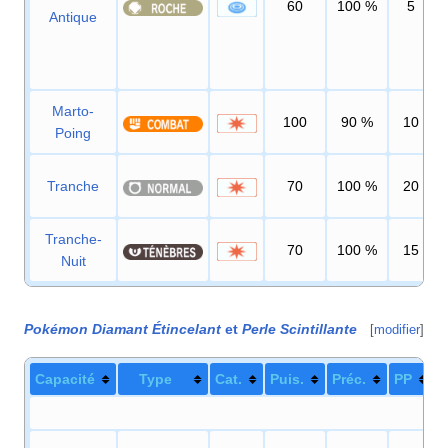
60
100
%
5
Antique
Marto-
100
90
%
10
Poing
Tranche
70
100
%
20
Tranche-
70
100
%
15
Nuit
Pokémon Diamant Étincelant
et
Perle Scintillante
[
modifier
]
Capacité
Type
Cat.
Puis.
Préc.
PP