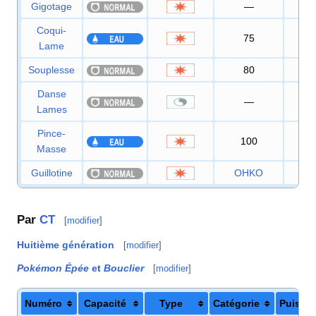
Gigotage
—
10
Coqui-
75
95
Lame
Souplesse
80
75
Danse
—
Lames
Pince-
100
90
Masse
Guillotine
OHKO
Par
CT
[
modifier
]
Huitième génération
[
modifier
]
Pokémon Épée
et
Bouclier
[
modifier
]
Numéro
Capacité
Type
Catégorie
Puissa