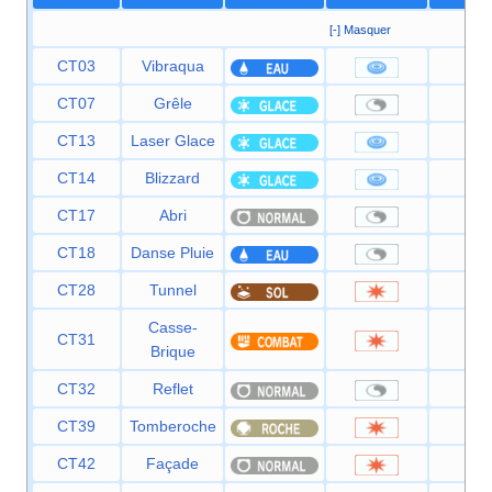
[-] Masquer
CT03
Vibraqua
60
CT07
Grêle
—
CT13
Laser Glace
90
CT14
Blizzard
11
CT17
Abri
—
CT18
Danse Pluie
—
CT28
Tunnel
80
Casse-
CT31
75
Brique
CT32
Reflet
—
CT39
Tomberoche
60
CT42
Façade
70