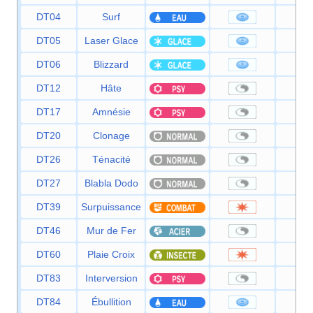
DT04
Surf
9
DT05
Laser Glace
9
DT06
Blizzard
11
DT12
Hâte
DT17
Amnésie
DT20
Clonage
DT26
Ténacité
DT27
Blabla Dodo
DT39
Surpuissance
12
DT46
Mur de Fer
DT60
Plaie Croix
8
DT83
Interversion
DT84
Ébullition
8