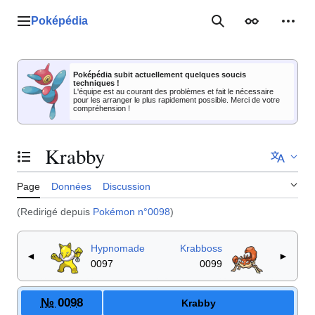
Aller
au
Poképédia
Menu principal
Rechercher
Apparence
Outil
contenu
Poképédia subit actuellement quelques soucis
techniques !
L'équipe est au courant des problèmes et fait le nécessaire
pour les arranger le plus rapidement possible. Merci de votre
compréhension !
Krabby
Basculer la table des matières
Page
Données
Discussion
(Redirigé depuis
Pokémon n°0098
)
Hypnomade
Krabboss
◄
►
0097
0099
№ 0098
Krabby