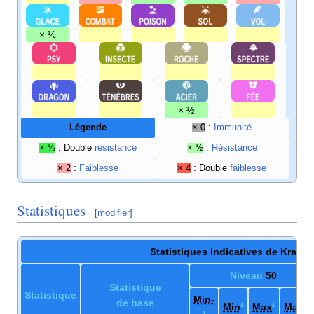
× ½
× ½
Légende
× 0
:
Immunité
× ¼
: Double
résistance
× ½
:
Résistance
× 2
:
Faiblesse
× 4
: Double
faiblesse
Statistiques
[
modifier
]
Statistiques indicatives de Krabb
Niveau
50
Statistique
Statistique
Min-
de base
Min
¹
Max
¹
Max+
¹