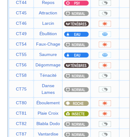
CT44
Repos
—
CT45
Attraction
—
CT46
Larcin
60
CT49
Ébullition
80
CT54
Faux-Chage
40
CT55
Saumure
65
CT56
Dégommage
—
CT58
Ténacité
—
Danse
CT75
—
Lames
CT80
Éboulement
75
CT81
Plaie Croix
80
CT82
Blabla Dodo
—
CT87
Vantardise
—