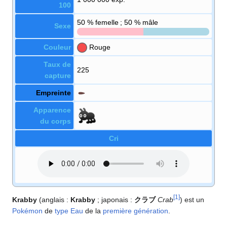
100
50
% femelle ; 50
% mâle
Sexe
Couleur
Rouge
Taux de
225
capture
Empreinte
Apparence
du corps
Cri
[
1
]
Krabby
(anglais
:
Krabby
; japonais
:
クラブ
Crab
) est un
Pokémon
de
type
Eau
de la
première génération
.