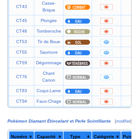
Casse-
CT43
75
Brique
CT45
Plongée
80
CT48
Tomberoche
60
CT53
Tir de Boue
55
CT55
Saumure
65
CT59
Dégommage
—
Chant
CT76
60
Canon
CT83
Coqui-Lame
75
CT94
Faux-Chage
40
Pokémon Diamant Étincelant
et
Perle Scintillante
[
modifier
]
Numéro
Capacité
Type
Catégorie
Puissa