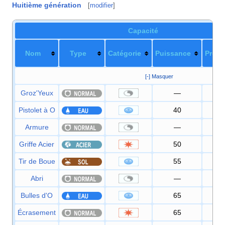
Huitième génération
[
modifier
]
Capacité
Nom
Type
Catégorie
Puissance
Préci
[-] Masquer
Groz'Yeux
—
10
Pistolet à O
40
10
Armure
—
Griffe Acier
50
95
Tir de Boue
55
95
Abri
—
Bulles d'O
65
10
Écrasement
65
10