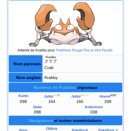
Artwork de Krabby pour
Pokémon Rouge Feu
et
Vert Feuille
.
Kurabu
クラブ
Nom japonais
Crab
Nom anglais
Krabby
Numéros de Pokédex
régionaux
O
A
C
HG
SS
R
S
E
Kanto
Johto
Johto
Hoenn
098
164
166
268
Galar
Isolarmure
098
038
Navigateurs
et autres numérotations
Oblivia
Fiore
PokéPark
PokéPark 2