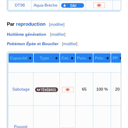
DT98
Aqua-Brèche
8
Par
reproduction
[
modifier
]
Huitième génération
[
modifier
]
Pokémon Épée
et
Bouclier
[
modifier
]
Capacité
Type
Cat.
Puis.
Préc.
PP
Sabotage
65
100
%
20
Pouvoir