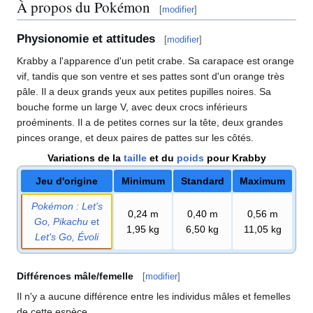
À propos du Pokémon
[
modifier
]
Physionomie et attitudes
[
modifier
]
Krabby a l'apparence d'un petit crabe. Sa carapace est orange
vif, tandis que son ventre et ses pattes sont d'un orange très
pâle. Il a deux grands yeux aux petites pupilles noires. Sa
bouche forme un large V, avec deux crocs inférieurs
proéminents. Il a de petites cornes sur la tête, deux grandes
pinces orange, et deux paires de pattes sur les côtés.
Variations de la
taille
et du
poids
pour Krabby
Jeu d'origine
Minimum
Standard
Maximum
Pokémon
: Let's
0,24
m
0,40
m
0,56
m
Go, Pikachu
et
1,95
kg
6,50
kg
11,05
kg
Let's Go, Évoli
Différences mâle/femelle
[
modifier
]
Il n'y a aucune différence entre les individus mâles et femelles
de cette espèce.