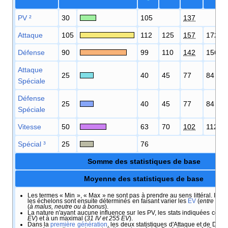
¹
PV
²
30
105
137
Attaque
105
112
125
157
172
Défense
90
99
110
142
156
Attaque
25
40
45
77
84
Spéciale
Défense
25
40
45
77
84
Spéciale
Vitesse
50
63
70
102
112
Spécial
³
25
76
Somme des statistiques de base
Moyenne des statistiques de base
Les termes «
Min
», «
Max
» ne sont pas à prendre au sens littéral. Il s'a
les échelons sont ensuite déterminés en faisant varier les
EV
(
entre 0 et
(
à malus, neutre ou à bonus
).
La nature n'ayant aucune influence sur les PV, les stats indiquées corr
EV
) et à un maximal (
31 IV et 255 EV
).
Dans la
première génération
, les deux statistiques d'Attaque et de Déf