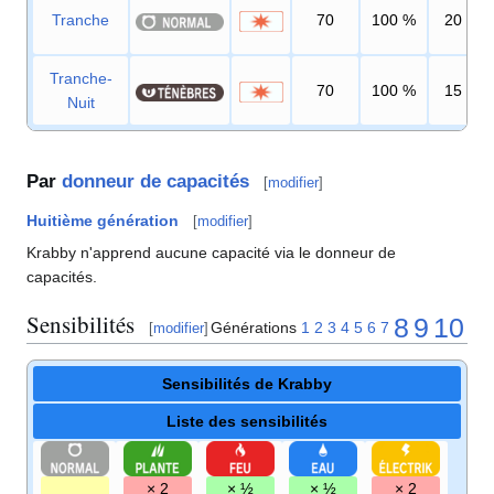
Tranche
70
100
%
20
Tranche-
70
100
%
15
Nuit
Par
donneur de capacités
[
modifier
]
Huitième génération
[
modifier
]
Krabby n'apprend aucune capacité via le donneur de
capacités.
Sensibilités
8
9
10
Générations
1
2
3
4
5
6
7
[
modifier
]
Sensibilités de Krabby
Liste des sensibilités
× 2
× ½
× ½
× 2