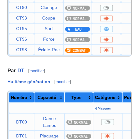
CT90
Clonage
—
CT93
Coupe
50
CT95
Surf
90
CT96
Force
80
CT98
Éclate-Roc
40
Par
DT
[
modifier
]
Huitième génération
[
modifier
]
Numéro
Capacité
Type
Catégorie
Puissa
[-] Masquer
Danse
DT00
Lames
DT01
Plaquage
8