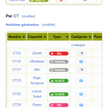
Par
CT
[
modifier
]
Huitième génération
[
modifier
]
Numéro
Capacité
Type
Catégorie
Puissan
[-] Masquer
CT11
Zénith
—
CT15
Ultralaser
150
CT17
Abri
—
Giga-
CT19
75
Sangsue
Lance-
CT22
120
Soleil
CT29
Psyko
90