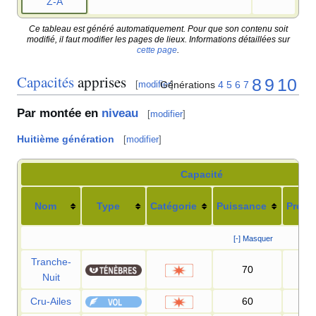
Z-A
Ce tableau est généré automatiquement. Pour que son contenu soit
modifié, il faut modifier les pages de lieux. Informations détaillées sur
cette page
.
Capacités
apprises
8
9
10
Générations
4
5
6
7
[
modifier
]
Par montée en
niveau
[
modifier
]
Huitième génération
[
modifier
]
Capacité
Nom
Type
Catégorie
Puissance
Préci
[-] Masquer
Tranche-
70
10
Nuit
Cru-Ailes
60
10