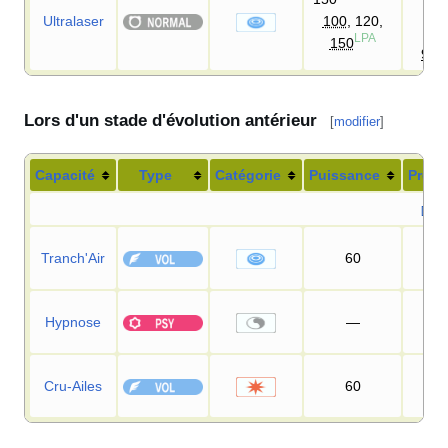
D
Ultralaser
100
, 120,
90
LPA
150
95
Lors d'un stade d'évolution antérieur
[
modifier
]
Capacité
Type
Catégorie
Puissance
Préci
[-] M
Tranch'Air
60
95
Hypnose
—
60
Cru-Ailes
60
10