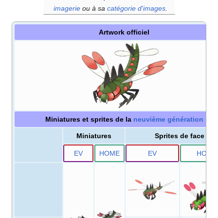
imagerie
ou à sa
catégorie d'images
.
Artwork officiel
Miniatures et sprites de la
neuvième génération
Miniatures
Sprites de face
E
V
HOME
E
V
HOME