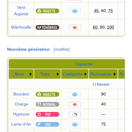
Vent
45
, 60,
75
10
Argenté
Mâchouille
60
, 80,
100
10
Neuvième génération
[
modifier
]
Capacité
Nom
Type
Catégorie
Puissance
Préci
[-] Masquer
Bourdon
90
10
Charge
40
10
Hypnose
—
60
Lame d'Air
75
95