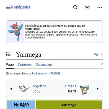
Aller
au
Poképédia
Menu principal
Rechercher
Apparence
Outil
contenu
Poképédia subit actuellement quelques soucis
techniques !
L'équipe est au courant des problèmes et fait le nécessaire
pour les arranger le plus rapidement possible. Merci de votre
compréhension !
Yanmega
Basculer la table des matières
Page
Données
Discussion
(Redirigé depuis
Pokémon n°0469
)
Togekiss
Phyllali
◄
►
0468
0470
№ 0469
Yanmega