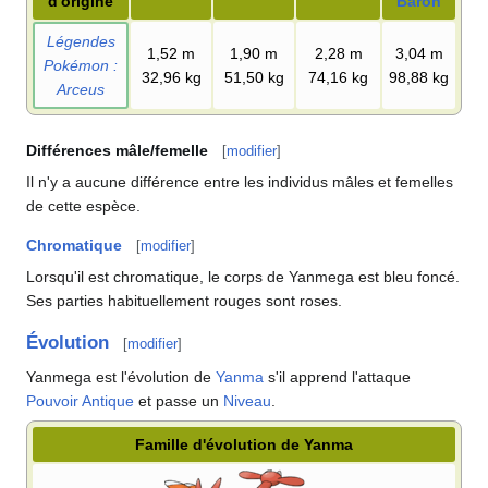
d'origine
Baron
Légendes
1,52
m
1,90
m
2,28
m
3,04
m
Pokémon
:
32,96
kg
51,50
kg
74,16
kg
98,88
kg
Arceus
Différences mâle/femelle
[
modifier
]
Il n'y a aucune différence entre les individus mâles et femelles
de cette espèce.
Chromatique
[
modifier
]
Lorsqu'il est chromatique, le corps de Yanmega est bleu foncé.
Ses parties habituellement rouges sont roses.
Évolution
[
modifier
]
Yanmega est l'évolution de
Yanma
s'il apprend l'attaque
Pouvoir Antique
et passe un
Niveau
.
Famille d'évolution de Yanma