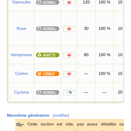
Damoclès
120
100
%
15
Ruse
30
100
%
10
Vampirisme
80
100
%
10
Contre
—
100
%
15
Cyclone
—
—
20
Neuvième génération
[
modifier
]
Cette section est vide, pas assez détaillée ou