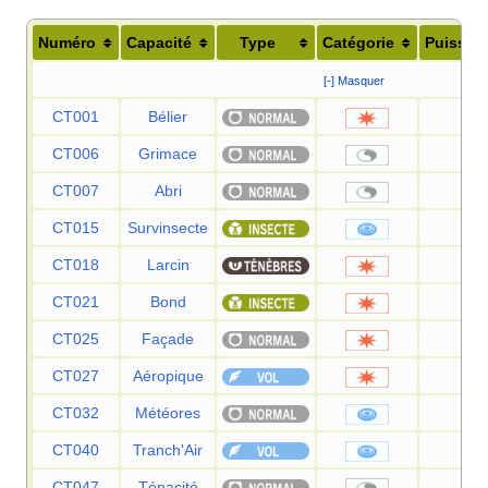
Numéro
Capacité
Type
Catégorie
Puissan
[-] Masquer
CT001
Bélier
90
CT006
Grimace
—
CT007
Abri
—
CT015
Survinsecte
50
CT018
Larcin
60
CT021
Bond
50
CT025
Façade
70
CT027
Aéropique
60
CT032
Météores
60
CT040
Tranch'Air
60
CT047
Ténacité
—