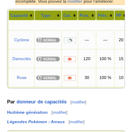
incomplète. Vous pouvez la
modifier
pour l’améliorer.
Capacité
Type
Cat.
Puis.
Préc.
PP
Cyclone
—
—
20
Damoclès
120
100
%
15
Ruse
30
100
%
10
Par
donneur de capacités
[
modifier
]
Huitième génération
[
modifier
]
Légendes Pokémon
: Arceus
[
modifier
]