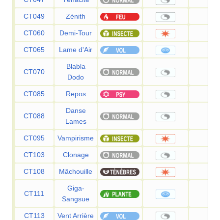
CT049
Zénith
—
CT060
Demi-Tour
70
CT065
Lame d'Air
75
Blabla
CT070
—
Dodo
CT085
Repos
—
Danse
CT088
—
Lames
CT095
Vampirisme
80
CT103
Clonage
—
CT108
Mâchouille
80
Giga-
CT111
75
Sangsue
CT113
Vent Arrière
—