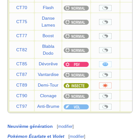
CT70
Flash
—
Danse
CT75
—
Lames
CT77
Boost
—
Blabla
CT82
—
Dodo
CT85
Dévorêve
100
CT87
Vantardise
—
CT89
Demi-Tour
70
CT90
Clonage
—
CT97
Anti-Brume
—
Neuvième génération
[
modifier
]
Pokémon Écarlate
et
Violet
[
modifier
]