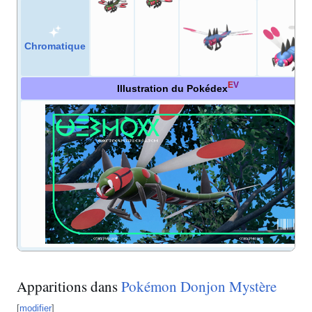
Chromatique
E
V
Illustration du Pokédex
Apparitions dans
Pokémon Donjon Mystère
[
modifier
]