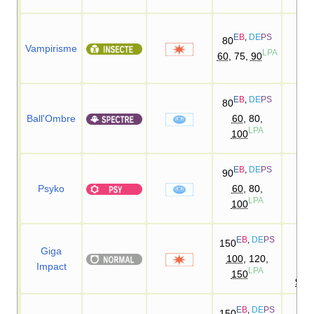
E
B
,
DE
PS
80
Vampirisme
10
LPA
60
, 75,
90
E
B
,
DE
PS
80
Ball'Ombre
60
, 80,
10
LPA
100
E
B
,
DE
PS
90
Psyko
60
, 80,
10
LPA
100
90
E
B
,
DE
PS
150
D
Giga
100
, 120,
Impact
90
LPA
150
95
90
E
B
,
DE
PS
150