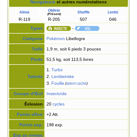
Navigateurs
et autres numérotations
Oblivia
Almia
Shuffle
Lentis
(Présent)
R-119
R-205
507
046
Types
-
Catégorie
Pokémon
Libellogre
Taille
1,9 m, soit 6 pieds 3 pouces
Poids
51,5 kg, soit 113,5 livres
1.
Turbo
Talents
2.
Lentiteintée
3.
Fouille
(
talent caché
)
Groupe d'Œuf
Insectoïde
Éclosion
20
cycles
Points effort
+2 Att.
Points exp.
198 exp.
Exp au niveau