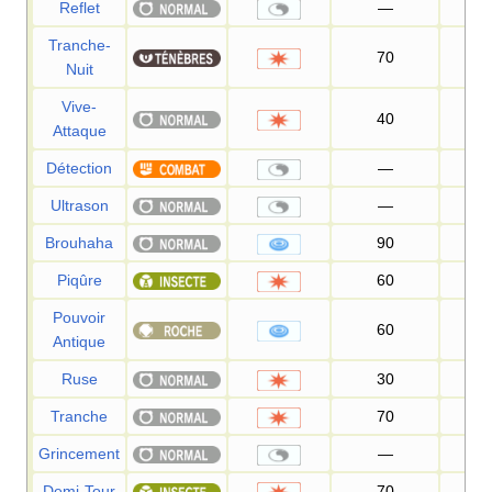
Reflet
—
Tranche-
70
10
Nuit
Vive-
40
10
Attaque
Détection
—
Ultrason
—
55
Brouhaha
90
10
Piqûre
60
10
Pouvoir
60
10
Antique
Ruse
30
10
Tranche
70
10
Grincement
—
85
Demi-Tour
70
10