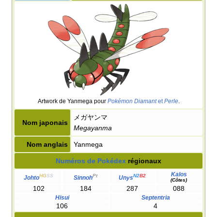
Artwork de Yanmega pour
Pokémon Diamant
et
Perle
.
メガヤンマ
Nom japonais
Megayanma
Nom anglais
Yanmega
Numéros de Pokédex
régionaux
Kalos
HG
SS
Pt
N2
B2
Johto
Sinnoh
Unys
(Côtes)
102
184
287
088
Hisui
Septentria
106
4