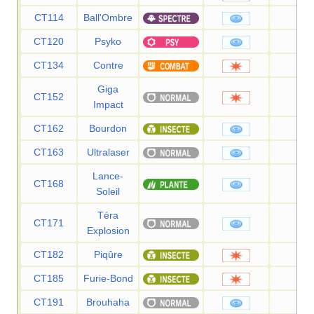
CT114
Ball'Ombre
80
CT120
Psyko
90
CT134
Contre
—
Giga
CT152
150
Impact
CT162
Bourdon
90
CT163
Ultralaser
150
Lance-
CT168
120
Soleil
Téra
CT171
80
Explosion
CT182
Piqûre
60
CT185
Furie-Bond
80
CT191
Brouhaha
90