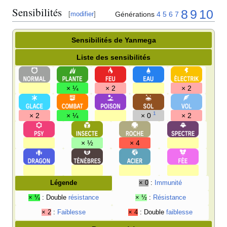
Sensibilités
8
9
10
Générations
4
5
6
7
[
modifier
]
Sensibilités de Yanmega
Liste des sensibilités
× ¼
× 2
× 2
1
× 2
× ¼
× 0
× 2
× ½
× 4
Légende
× 0
:
Immunité
× ¼
: Double
résistance
× ½
:
Résistance
× 2
:
Faiblesse
× 4
: Double
faiblesse