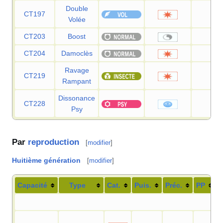
Double
CT197
40
Volée
CT203
Boost
—
CT204
Damoclès
120
Ravage
CT219
70
Rampant
Dissonance
CT228
75
Psy
Par
reproduction
[
modifier
]
Huitième génération
[
modifier
]
Capacité
Type
Cat.
Puis.
Préc.
PP