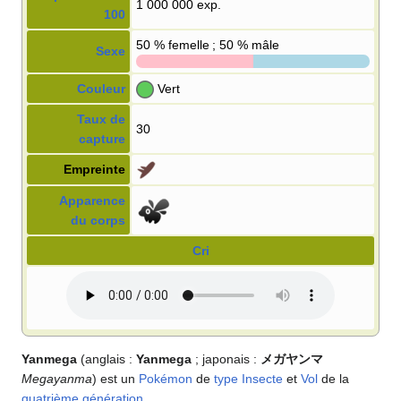
1 000 000 exp.
100
50
% femelle ; 50
% mâle
Sexe
Couleur
Vert
Taux de
30
capture
Empreinte
Apparence
du corps
Cri
Yanmega
(anglais
:
Yanmega
; japonais
:
メガヤンマ
Megayanma
) est un
Pokémon
de
type
Insecte
et
Vol
de la
quatrième génération
.