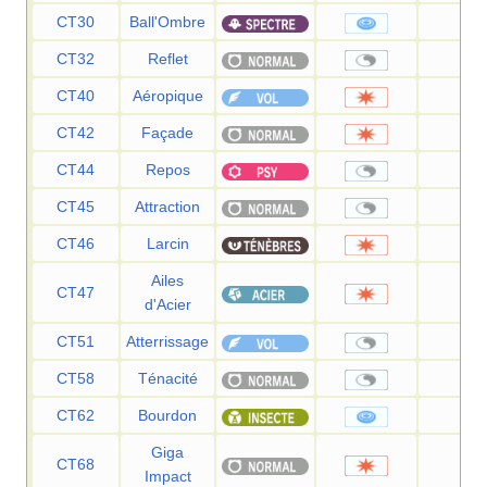
CT30
Ball'Ombre
80
CT32
Reflet
—
CT40
Aéropique
60
CT42
Façade
70
CT44
Repos
—
CT45
Attraction
—
CT46
Larcin
60
Ailes
CT47
70
d'Acier
CT51
Atterrissage
—
CT58
Ténacité
—
CT62
Bourdon
90
Giga
CT68
150
Impact