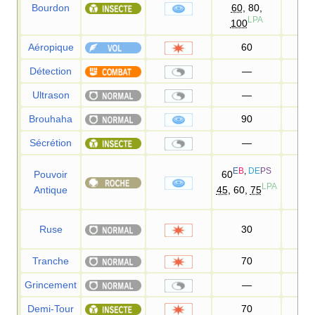
Bourdon
60
, 80,
10
LPA
100
Aéropique
60
Détection
—
Ultrason
—
55
Brouhaha
90
10
Sécrétion
—
95
E
B
,
DE
PS
Pouvoir
60
10
LPA
Antique
45
, 60,
75
Ruse
30
10
Tranche
70
10
Grincement
—
85
Demi-Tour
70
10