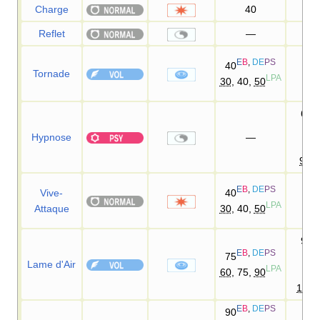
Charge
40
10
Reflet
—
E
B
,
DE
PS
40
Tornade
10
LPA
30
, 40,
50
60
DE
Hypnose
—
70
90
E
B
,
DE
PS
Vive-
40
10
LPA
Attaque
30
, 40,
50
95
E
B
,
DE
PS
DE
75
Lame d'Air
LPA
60
, 75,
90
95
100
E
B
,
DE
PS
90