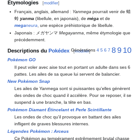
Étymologies
[
modifier
]
Français, anglais, allemand
:
Yanmega
pourrait venir de 蜻
蛉
yanma
(libellule, en japonais), de
méga
et de
mega
neura
, une espèce préhistorique de libellule.
Japonais
: メガヤンマ
Megayanma
, même étymologie que
précédemment.
8
9
10
Générations
4
5
6
7
Descriptions du
Pokédex
[
modifier
]
Pokémon GO
Il peut voler avec aise tout en portant un adulte dans ses 6
pattes. Les ailes de sa queue lui servent de balancier.
New Pokémon Snap
Les ailes de Yanmega sont si puissantes qu'elles génèrent
des ondes de choc quand il accélère. Pour se reposer, il se
suspend à une branche, la tête en bas.
Pokémon Diamant Étincelant
et
Perle Scintillante
Les ondes de choc qu'il provoque en battant des ailes
infligent de graves blessures internes.
Légendes Pokémon
: Arceus
Ce Pokémon au tempérament extrêmement brutal chasse