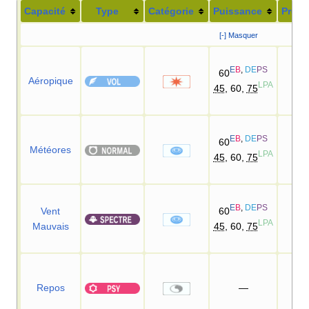
Capacité
Type
Catégorie
Puissance
Préci
[-] Masquer
E
B
,
DE
PS
60
Aéropique
LPA
45
, 60,
75
E
B
,
DE
PS
60
Météores
LPA
45
, 60,
75
E
B
,
DE
PS
Vent
60
10
LPA
Mauvais
45
, 60,
75
Repos
—