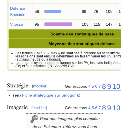
Défense
56
68
76
108
118
Spéciale
Vitesse
95
103
115
147
161
Somme des statistiques de base
Moyenne des statistiques de base
Les termes «
Min
», «
Max
» ne sont pas à prendre au sens littéral. Il s'
les échelons sont ensuite déterminés en faisant varier les
EV
(
entre 0 e
(
à malus, neutre ou à bonus
).
La nature n'ayant aucune influence sur les PV, les stats indiquées cor
EV
) et à un maximal (
31 IV et 255 EV
).
Stratégie
8
9
10
Générations
4
5
6
7
[
modifier
]
(en)
Fiche stratégique sur Smogon
Imagerie
8
9
10
Générations
4
5
6
7
[
modifier
]
Pour une imagerie plus complète
de ce Pokémon, référez-vous à son