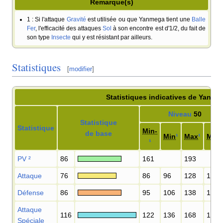
Remarque(s)
1
: Si l'attaque
Gravité
est utilisée ou que Yanmega tient une
Balle
Fer
, l'efficacité des attaques
Sol
à son encontre est d'1/2, du fait de
son type
Insecte
qui y est résistant par ailleurs.
Statistiques
[
modifier
]
Statistiques indicatives de Yanme
Niveau
50
Statistique
Statistique
Min-
de base
Min
¹
Max
¹
Max
¹
PV
²
86
161
193
Attaque
76
86
96
128
140
Défense
86
95
106
138
151
Attaque
116
122
136
168
184
Spéciale