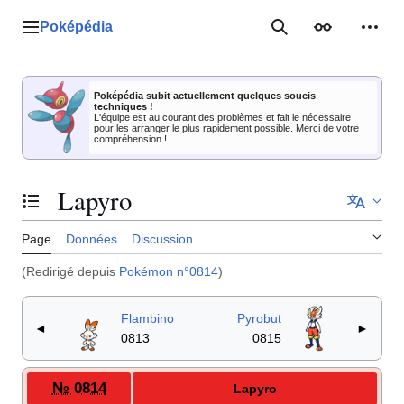
Aller
au
Poképédia
Menu principal
Rechercher
Apparence
Outil
contenu
Poképédia subit actuellement quelques soucis
techniques !
L'équipe est au courant des problèmes et fait le nécessaire
pour les arranger le plus rapidement possible. Merci de votre
compréhension !
Lapyro
Basculer la table des matières
Page
Données
Discussion
(Redirigé depuis
Pokémon n°0814
)
Flambino
Pyrobut
◄
►
0813
0815
№ 0814
Lapyro