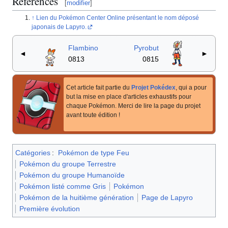
Références
[
modifier
]
Lien du Pokémon Center Online présentant le nom déposé
japonais de Lapyro.
Flambino
Pyrobut
◄
►
0813
0815
Cet article fait partie du
Projet Pokédex
, qui a pour
but la mise en place d'articles exhaustifs pour
chaque Pokémon. Merci de lire la page du projet
avant toute édition
!
Catégories
:
Pokémon de type Feu
Pokémon du groupe Terrestre
Pokémon du groupe Humanoïde
Pokémon listé comme Gris
Pokémon
Pokémon de la huitième génération
Page de Lapyro
Première évolution