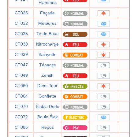
Flammes
CT025
Façade
70
CT032
Météores
60
CT035
Tir de Boue
55
CT038
Nitrocharge
50
CT039
Balayette
65
CT047
Ténacité
—
CT049
Zénith
—
CT060
Demi-Tour
70
CT064
Gonflette
—
CT070
Blabla Dodo
—
CT072
Boule Élek
—
CT085
Repos
—