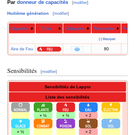
Par
donneur de capacités
[
modifier
]
Huitième génération
[
modifier
]
Capacité
Type
Catégorie
Puissance
Préci
[-] Masquer
Aire de Feu
80
10
Sensibilités
[
modifier
]
Sensibilités de Lapyro
Liste des sensibilités
× ½
× ½
× 2
× ½
× 2