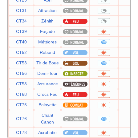
CT31
Attraction
—
CT34
Zénith
—
CT39
Façade
70
CT40
Météores
60
CT52
Rebond
85
CT53
Tir de Boue
55
CT56
Demi-Tour
70
CT58
Assurance
60
CT68
Crocs Feu
65
CT75
Balayette
65
Chant
CT76
60
Canon
CT78
Acrobatie
55