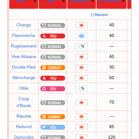
Nom
Type
Catégorie
Puissance
Préc
[-] Masquer
Charge
40
1
Flammèche
40
1
Rugissement
—
1
Vive-Attaque
40
1
Double Pied
30
1
Nitrocharge
50
1
Hâte
—
Coup
70
1
d'Boule
Riposte
—
1
Rebond
85
8
Damoclès
120
1