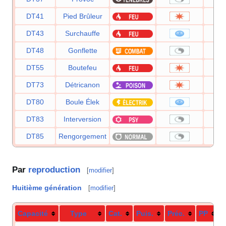
DT41
Pied Brûleur
DT43
Surchauffe
DT48
Gonflette
DT55
Boutefeu
DT73
Détricanon
DT80
Boule Élek
DT83
Interversion
DT85
Rengorgement
Par
reproduction
[
modifier
]
Huitième génération
[
modifier
]
Capacité
Type
Cat.
Puis.
Préc.
PP