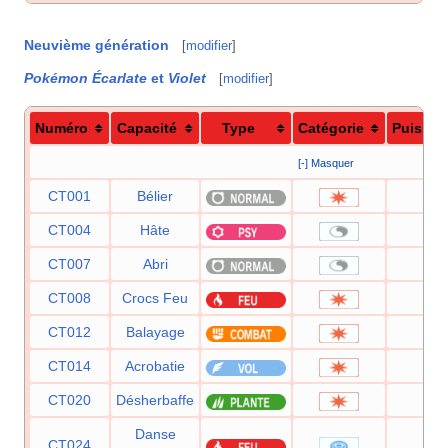
Neuvième génération
[
modifier
]
Pokémon Écarlate
et
Violet
[
modifier
]
Numéro
Capacité
Type
Catégorie
Puissan
[-] Masquer
CT001
Bélier
90
CT004
Hâte
—
CT007
Abri
—
CT008
Crocs Feu
65
CT012
Balayage
—
CT014
Acrobatie
55
CT020
Désherbaffe
50
Danse
CT024
35