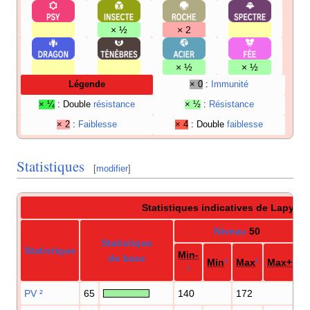
× ½
× 2
× ½
× ½
Légende
× 0
:
Immunité
× ¼
: Double
résistance
× ½
:
Résistance
× 2
:
Faiblesse
× 4
: Double
faiblesse
Statistiques
[
modifier
]
Statistiques indicatives de Lapyro
Niveau
50
Statistique
Statistique
Min-
M
de base
Min
¹
Max
¹
Max+
¹
¹
PV
²
65
140
172
2