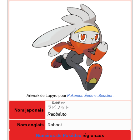
Artwork de Lapyro pour
Pokémon Épée
et
Bouclier
.
Rabifutto
ラビフット
Nom japonais
Rabbifuto
Nom anglais
Raboot
Numéros de Pokédex
régionaux