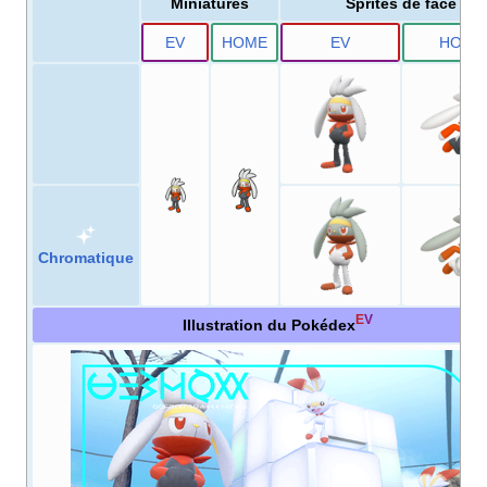
Miniatures
Sprites de face
E
V
HOME
E
V
HOME
Chromatique
E
V
Illustration du Pokédex