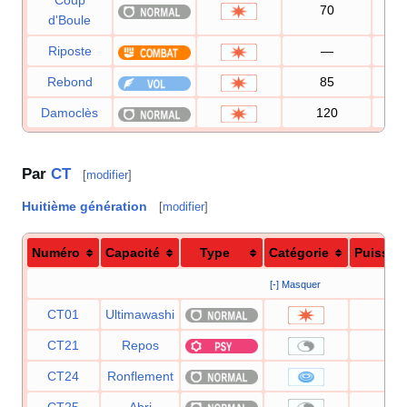
Coup
70
1
d'Boule
Riposte
—
1
Rebond
85
8
Damoclès
120
1
Par
CT
[
modifier
]
Huitième génération
[
modifier
]
Numéro
Capacité
Type
Catégorie
Puissan
[-] Masquer
CT01
Ultimawashi
120
CT21
Repos
—
CT24
Ronflement
50
CT25
Abri
—