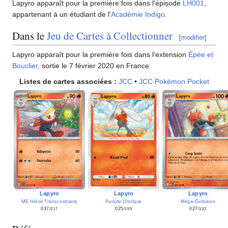
Lapyro apparaît pour la première fois dans l'épisode
LH001
,
appartenant à un étudiant de l'
Académie Indigo
.
Dans le
Jeu de Cartes à Collectionner
[
modifier
]
Lapyro apparaît pour la première fois dans l'extension
Épée et
Bouclier
, sortie le 7 février 2020 en France.
Listes de cartes associées
:
JCC
•
JCC Pokémon Pocket
Lapyro
Lapyro
Lapyro
ME Héros Transcendants
Méga-Évolution
Parade Onirique
037
027
025
/217
/132
/155