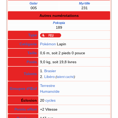
Galar
Myrtille
005
231
Autres numérotations
Pokopia
189
Type
Catégorie
Pokémon
Lapin
Taille
0,6 m, soit 2 pieds 0 pouce
Poids
9,0 kg, soit 19,8 livres
1.
Brasier
Talents
2.
Libéro
(
talent caché
)
Terrestre
Groupes d'Œuf
Humanoïde
Éclosion
20
cycles
Points effort
+2 Vitesse