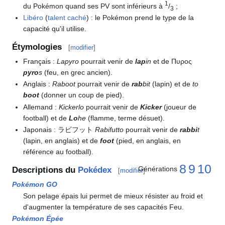
1
du Pokémon quand ses PV sont inférieurs à
/
;
3
Libéro
(
talent caché
)
: le Pokémon prend le type de la
capacité qu'il utilise.
Étymologies
[
modifier
]
Français
:
Lapyro
pourrait venir de
lap
in
et de Πυρος
pyro
s
(feu, en grec ancien).
Anglais
:
Raboot
pourrait venir de
rab
bit
(lapin) et de
to
boot
(donner un coup de pied).
Allemand
:
Kickerlo
pourrait venir de
Kicker
(joueur de
football) et de
Lo
he
(flamme, terme désuet).
Japonais
: ラビフット
Rabifutto
pourrait venir de
rabbi
t
(lapin, en anglais) et de
foot
(pied, en anglais, en
référence au football).
8
9
10
Générations
Descriptions du
Pokédex
[
modifier
]
Pokémon GO
Son pelage épais lui permet de mieux résister au froid et
d'augmenter la température de ses capacités Feu.
Pokémon Épée