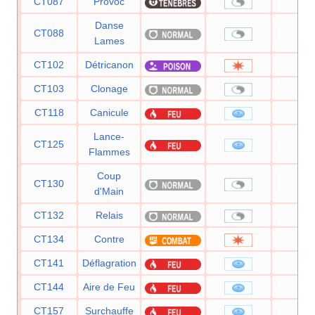
CT087
Provoc
—
Danse
CT088
—
Lames
CT102
Détricanon
120
CT103
Clonage
—
CT118
Canicule
95
Lance-
CT125
90
Flammes
Coup
CT130
—
d'Main
CT132
Relais
—
CT134
Contre
—
CT141
Déflagration
110
CT144
Aire de Feu
80
CT157
Surchauffe
130