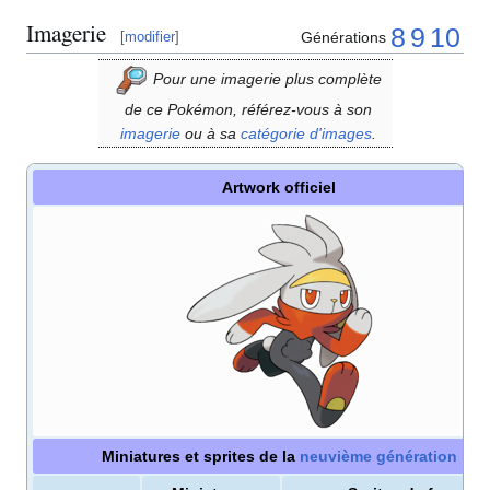
Imagerie
8
9
10
Générations
[
modifier
]
Pour une imagerie plus complète
de ce Pokémon, référez-vous à son
imagerie
ou à sa
catégorie d'images
.
Artwork officiel
Miniatures et sprites de la
neuvième génération