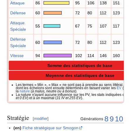
Attaque
86
95
106
138
151
1
Défense
60
72
80
112
123
1
Attaque
55
67
75
107
117
1
Spéciale
Défense
60
72
80
112
123
1
Spéciale
Vitesse
94
102
114
146
160
2
Somme des statistiques de base
Moyenne des statistiques de base
Les termes «
Min
», «
Max
» ne sont pas à prendre au sens littéral. Il s'
dont les échelons sont ensuite déterminés en faisant varier les
EV
(
entr
la
nature
(
à malus, neutre ou à bonus
).
La nature n'ayant aucune influence sur les PV, les stats indiquées corr
et 0 EV
) et à un maximal (
31 IV et 255 EV
).
Stratégie
8
9
10
Générations
[
modifier
]
(en)
Fiche stratégique sur Smogon