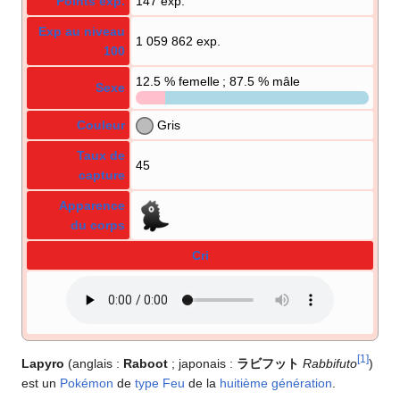
Points exp.
147 exp.
Exp au niveau
1 059 862 exp.
100
12.5
% femelle ; 87.5
% mâle
Sexe
Couleur
Gris
Taux de
45
capture
Apparence
du corps
Cri
[
1
]
Lapyro
(anglais
:
Raboot
; japonais
:
ラビフット
Rabbifuto
)
est un
Pokémon
de
type
Feu
de la
huitième génération
.