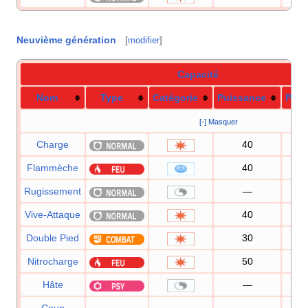
Neuvième génération
[
modifier
]
Capacité
Nom
Type
Catégorie
Puissance
Préc
[-] Masquer
Charge
40
1
Flammèche
40
1
Rugissement
—
1
Vive-Attaque
40
1
Double Pied
30
1
Nitrocharge
50
1
Hâte
—