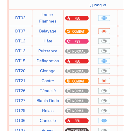
[-] Masquer
Lance-
DT02
Flammes
DT07
Balayage
DT12
Hâte
DT13
Puissance
DT15
Déflagration
DT20
Clonage
DT21
Contre
DT26
Ténacité
DT27
Blabla Dodo
DT29
Relais
DT36
Canicule
DT37
Provoc