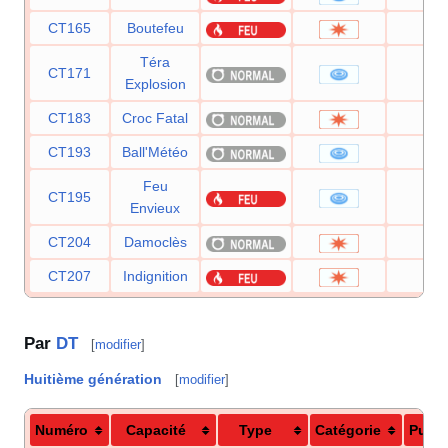
CT165
Boutefeu
120
Téra
CT171
80
Explosion
CT183
Croc Fatal
—
CT193
Ball'Météo
50
Feu
CT195
70
Envieux
CT204
Damoclès
120
CT207
Indignition
75
Par
DT
[
modifier
]
Huitième génération
[
modifier
]
Numéro
Capacité
Type
Catégorie
Puis