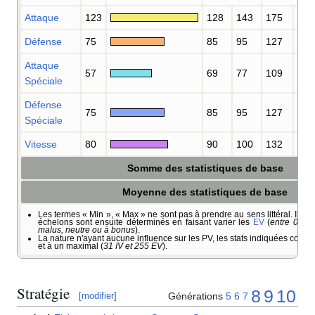
Attaque
123
128
143
175
192
Défense
75
85
95
127
139
Attaque
57
69
77
109
119
Spéciale
Défense
75
85
95
127
139
Spéciale
Vitesse
80
90
100
132
145
Somme des statistiques de base
Moyenne des statistiques de base
Les termes «
Min
», «
Max
» ne sont pas à prendre au sens littéral. Il s'a
échelons sont ensuite déterminés en faisant varier les
EV
(
entre 0 et 
malus, neutre ou à bonus
).
La nature n'ayant aucune influence sur les PV, les stats indiquées corre
et à un maximal (
31 IV et 255 EV
).
Stratégie
8
9
10
Générations
5
6
7
[
modifier
]