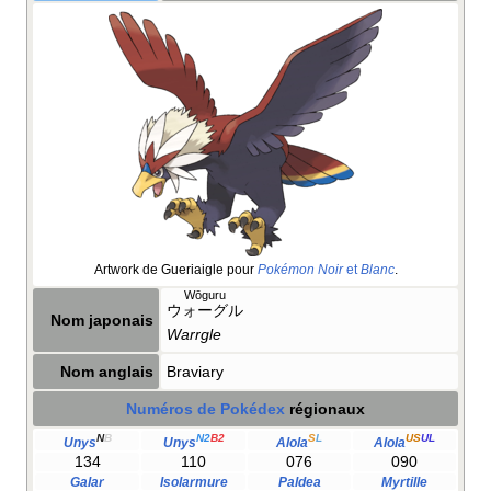
Artwork de Gueriaigle pour
Pokémon Noir
et
Blanc
.
Wōguru
ウォーグル
Nom japonais
Warrgle
Nom anglais
Braviary
Numéros de Pokédex
régionaux
N
B
N2
B2
S
L
US
UL
Unys
Unys
Alola
Alola
134
110
076
090
Galar
Isolarmure
Paldea
Myrtille