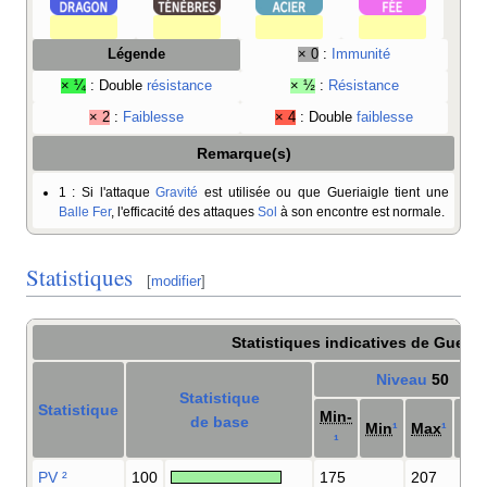
Légende
× 0
:
Immunité
× ¼
: Double
résistance
× ½
:
Résistance
× 2
:
Faiblesse
× 4
: Double
faiblesse
Remarque(s)
1
: Si l'attaque
Gravité
est utilisée ou que Gueriaigle tient une
Balle Fer
, l'efficacité des attaques
Sol
à son encontre est normale.
Statistiques
[
modifier
]
Statistiques indicatives de Gueria
Niveau
50
Statistique
Statistique
Min-
de base
Min
¹
Max
¹
Ma
¹
PV
²
100
175
207