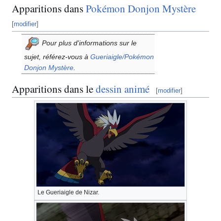
Apparitions dans
Pokémon Donjon Mystère
[
modifier
]
Pour plus d'informations sur le
sujet, référez-vous à
Gueriaigle/Pokémon
Donjon Mystère
.
Apparitions dans le
dessin animé
[
modifier
]
Le Gueriaigle de Nizar.