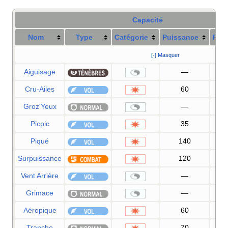
Capacité
Nom
Type
Catégorie
Puissance
Préc
[-] Masquer
Aiguisage
—
Cru-Ailes
60
1
Groz'Yeux
—
1
Picpic
35
1
Piqué
140
Surpuissance
120
1
Vent Arrière
—
Grimace
—
1
Aéropique
60
Tranche
70
1