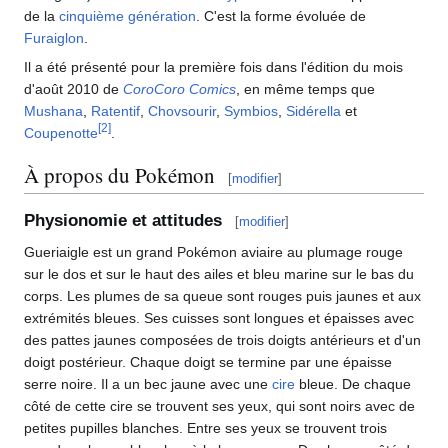
de la
cinquième génération
. C'est la forme évoluée de
Furaiglon
.
Il a été présenté pour la première fois dans l'édition du mois
d'août 2010 de
CoroCoro Comics
, en même temps que
Mushana
,
Ratentif
,
Chovsourir
,
Symbios
,
Sidérella
et
[
2
]
Coupenotte
.
À propos du Pokémon
[
modifier
]
Physionomie et attitudes
[
modifier
]
Gueriaigle est un grand Pokémon aviaire au plumage rouge
sur le dos et sur le haut des ailes et bleu marine sur le bas du
corps. Les plumes de sa queue sont rouges puis jaunes et aux
extrémités bleues. Ses cuisses sont longues et épaisses avec
des pattes jaunes composées de trois doigts antérieurs et d'un
doigt postérieur. Chaque doigt se termine par une épaisse
serre noire. Il a un bec jaune avec une
cire
bleue. De chaque
côté de cette cire se trouvent ses yeux, qui sont noirs avec de
petites pupilles blanches. Entre ses yeux se trouvent trois