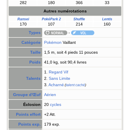
282
180
366
33
Autres numérotations
Ransei
PokéPark 2
Shuffle
Lentis
170
107
214
160
Types
-
Catégorie
Pokémon
Vaillant
Taille
1,5 m, soit 4 pieds 11 pouces
Poids
41,0 kg, soit 90,4 livres
1.
Regard Vif
Talents
2.
Sans Limite
3.
Acharné
(
talent caché
)
Groupe d'Œuf
Aérien
Éclosion
20
cycles
Points effort
+2 Att.
Points exp.
179 exp.