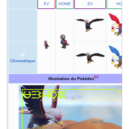
E
V
HOME
E
V
HOME
Chromatique
E
V
Illustration du Pokédex