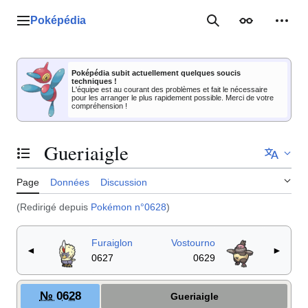
Aller
au
Poképédia
Menu principal
Rechercher
Apparence
Outil
contenu
Poképédia subit actuellement quelques soucis
techniques !
L'équipe est au courant des problèmes et fait le nécessaire
pour les arranger le plus rapidement possible. Merci de votre
compréhension !
Gueriaigle
Basculer la table des matières
Page
Données
Discussion
(Redirigé depuis
Pokémon n°0628
)
Furaiglon
Vostourno
◄
►
0627
0629
№ 0628
Gueriaigle