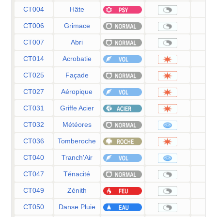
CT004
Hâte
CT006
Grimace
CT007
Abri
CT014
Acrobatie
5
CT025
Façade
7
CT027
Aéropique
6
CT031
Griffe Acier
5
CT032
Météores
6
CT036
Tomberoche
6
CT040
Tranch'Air
6
CT047
Ténacité
CT049
Zénith
CT050
Danse Pluie