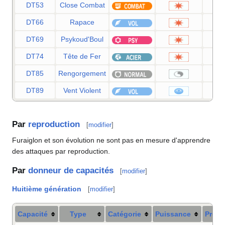
DT53
Close Combat
DT66
Rapace
DT69
Psykoud'Boul
DT74
Tête de Fer
DT85
Rengorgement
DT89
Vent Violent
Par
reproduction
[
modifier
]
Furaiglon et son évolution ne sont pas en mesure d'apprendre
des attaques par reproduction.
Par
donneur de capacités
[
modifier
]
Huitième génération
[
modifier
]
Capacité
Type
Catégorie
Puissance
Préci