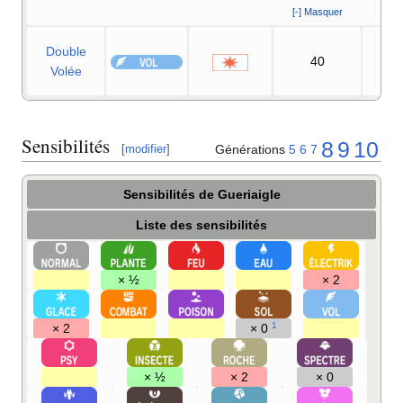
[-] Masquer
Double
40
90
Volée
Sensibilités
8
9
10
Générations
5
6
7
[
modifier
]
Sensibilités de Gueriaigle
Liste des sensibilités
× ½
× 2
1
× 2
× 0
× ½
× 2
× 0