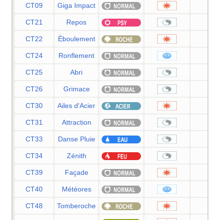
CT09
Giga Impact
15
CT21
Repos
—
CT22
Éboulement
75
CT24
Ronflement
50
CT25
Abri
—
CT26
Grimace
—
CT30
Ailes d'Acier
70
CT31
Attraction
—
CT33
Danse Pluie
—
CT34
Zénith
—
CT39
Façade
70
CT40
Météores
60
CT48
Tomberoche
60