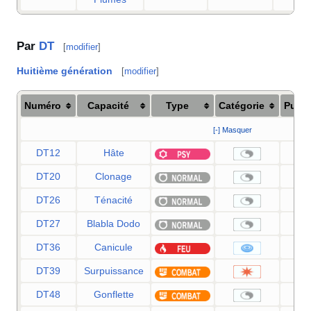
Par
DT
[
modifier
]
Huitième génération
[
modifier
]
Numéro
Capacité
Type
Catégorie
Puis
[-] Masquer
DT12
Hâte
DT20
Clonage
DT26
Ténacité
DT27
Blabla Dodo
DT36
Canicule
DT39
Surpuissance
DT48
Gonflette