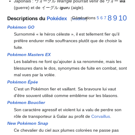
Japonais
: ウォーグル
Warrgle
pourrait venir de ウォー
wā
(guerre) et de イーグル
i
gur
u
(aigle).
8
9
10
Générations
5
6
7
Descriptions du
Pokédex
[
modifier
]
Pokémon GO
Surnommé «
le héros céleste
», il est tellement fier qu'il
préfère endurer mille souffrances plutôt que de choisir la
fuite.
Pokémon Masters EX
Les balafres ne font qu'ajouter à sa renommée, mais les
blessures dans le dos, synonymes de fuite en combat, sont
mal vues par la volée.
Pokémon Épée
C'est un Pokémon fier et vaillant. Sa bravoure lui vaut
d'être souvent utilisé comme emblème sur les blasons.
Pokémon Bouclier
Son caractère agressif et violent lui a valu de perdre son
rôle de transporteur à Galar au profit de
Corvaillus
.
New Pokémon Snap
Ce chevalier du ciel aux plumes colorées ne passe pas