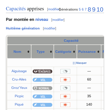
Capacités
apprises
8
9
10
Générations
5
6
7
[
modifier
]
Par montée en
niveau
[
modifier
]
Huitième génération
[
modifier
]
Capacité
Nom
Type
Catégorie
Puissance
Préc
[-] Masquer
Aiguisage
—
Cru-Ailes
60
1
Groz'Yeux
—
1
Picpic
35
1
Piqué
140