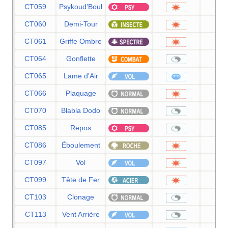
CT059
Psykoud'Boul
8
CT060
Demi-Tour
7
CT061
Griffe Ombre
7
CT064
Gonflette
CT065
Lame d'Air
7
CT066
Plaquage
8
CT070
Blabla Dodo
CT085
Repos
CT086
Éboulement
7
CT097
Vol
9
CT099
Tête de Fer
8
CT103
Clonage
CT113
Vent Arrière