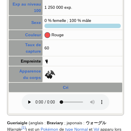
Exp au niveau
1 250 000 exp.
100
0
% femelle ; 100
% mâle
Sexe
Couleur
Rouge
Taux de
60
capture
Empreinte
Apparence
du corps
Cri
Gueriaigle
(anglais
:
Braviary
; japonais
:
ウォーグル
[
1
]
Warrgle
) est un
Pokémon
de
type
Normal
et
Vol
apparu lors