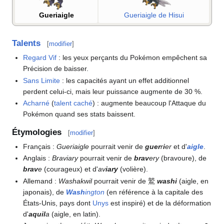
Gueriaigle
Gueriaigle de Hisui
Talents
[
modifier
]
Regard Vif
: les yeux perçants du Pokémon empêchent sa
Précision de baisser.
Sans Limite
: les capacités ayant un effet additionnel
perdent celui-ci, mais leur puissance augmente de 30
%.
Acharné
(
talent caché
)
: augmente beaucoup l'Attaque du
Pokémon quand ses stats baissent.
Étymologies
[
modifier
]
Français
:
Gueriaigle
pourrait venir de
guer
r
i
er
et d'
aigle
.
Anglais
:
Braviary
pourrait venir de
brav
ery
(bravoure), de
brav
e
(courageux) et d'
av
iary
(volière).
Allemand
:
Washakwil
pourrait venir de 鷲
washi
(aigle, en
japonais), de
Wash
ington
(en référence à la capitale des
États-Unis, pays dont
Unys
est inspiré) et de la déformation
d'
aquil
a
(aigle, en latin).