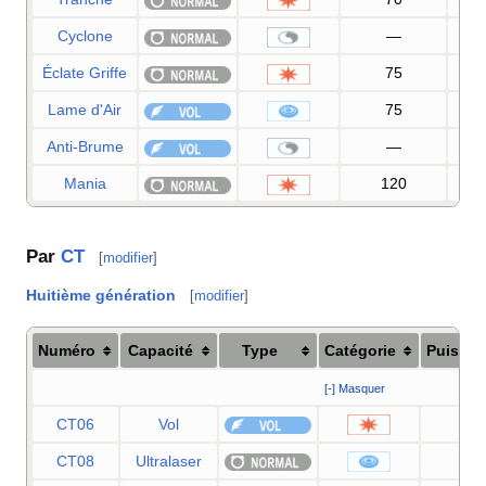
Cyclone
—
Éclate Griffe
75
Lame d'Air
75
Anti-Brume
—
Mania
120
1
Par
CT
[
modifier
]
Huitième génération
[
modifier
]
Numéro
Capacité
Type
Catégorie
Puissa
[-] Masquer
CT06
Vol
90
CT08
Ultralaser
15