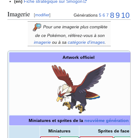
(en)
Fiche stratégique sur Smogon
Imagerie
8
9
10
Générations
5
6
7
[
modifier
]
Pour une imagerie plus complète
de ce Pokémon, référez-vous à son
imagerie
ou à sa
catégorie d'images
.
Artwork officiel
Miniatures et sprites de la
neuvième génération
Miniatures
Sprites de face