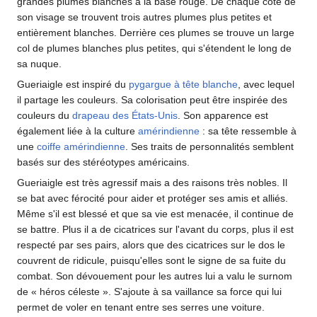
grandes plumes blanches à la base rouge. De chaque côté de
son visage se trouvent trois autres plumes plus petites et
entièrement blanches. Derrière ces plumes se trouve un large
col de plumes blanches plus petites, qui s'étendent le long de
sa nuque.
Gueriaigle est inspiré du
pygargue à tête blanche
, avec lequel
il partage les couleurs. Sa colorisation peut être inspirée des
couleurs du
drapeau des États-Unis
. Son apparence est
également liée à la culture
amérindienne
: sa tête ressemble à
une
coiffe amérindienne
. Ses traits de personnalités semblent
basés sur des stéréotypes américains.
Gueriaigle est très agressif mais a des raisons très nobles. Il
se bat avec férocité pour aider et protéger ses amis et alliés.
Même s'il est blessé et que sa vie est menacée, il continue de
se battre. Plus il a de cicatrices sur l'avant du corps, plus il est
respecté par ses pairs, alors que des cicatrices sur le dos le
couvrent de ridicule, puisqu'elles sont le signe de sa fuite du
combat. Son dévouement pour les autres lui a valu le surnom
de «
héros céleste
». S'ajoute à sa vaillance sa force qui lui
permet de voler en tenant entre ses serres une voiture.