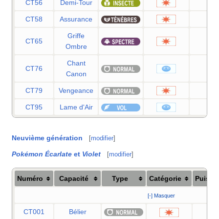
CT56
Demi-Tour
70
CT58
Assurance
60
Griffe
CT65
70
Ombre
Chant
CT76
60
Canon
CT79
Vengeance
70
CT95
Lame d'Air
75
Neuvième génération
[
modifier
]
Pokémon Écarlate
et
Violet
[
modifier
]
Numéro
Capacité
Type
Catégorie
Puissa
[-] Masquer
CT001
Bélier
9