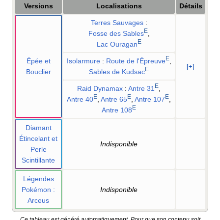
Versions
Localisations
Détails
Terres Sauvages
:
E
Fosse des Sables
,
E
Lac Ouragan
E
Épée et
Isolarmure
:
Route de l'Épreuve
,
[+]
E
Bouclier
Sables de Kudsac
E
Raid Dynamax
:
Antre 31
,
E
E
E
Antre 40
,
Antre 65
,
Antre 107
,
E
Antre 108
Diamant
Étincelant et
Indisponible
Perle
Scintillante
Légendes
Pokémon
:
Indisponible
Arceus
Ce tableau est généré automatiquement. Pour que son contenu soit