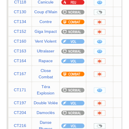
CT118
Canicule
9
CT130
Coup d'Main
CT134
Contre
CT152
Giga Impact
15
CT160
Vent Violent
11
CT163
Ultralaser
15
CT164
Rapace
12
Close
CT167
12
Combat
Téra
CT171
8
Explosion
CT197
Double Volée
4
CT204
Damoclès
12
Danse
CT216
Plumes