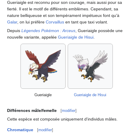
Gueriaigle est reconnu pour son courage, mais aussi pour sa
fierté. Il est le motif de différents emblèmes. Cependant, sa
nature belliqueuse et son tempérament impétueux font qu'à
Galar
, on lui préfère
Corvaillus
en tant que taxi volant.
Depuis
Légendes Pokémon
: Arceus
, Gueriaigle possède une
nouvelle variante, appelée
Gueriaigle de Hisui
.
Gueriaigle
Gueriaigle de Hisui
Différences mâle/femelle
[
modifier
]
Cette espèce est composée uniquement d'individus mâles.
Chromatique
[
modifier
]