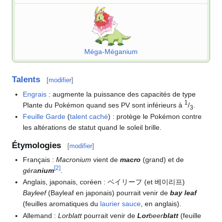
Méga-Méganium
Talents
[
modifier
]
Engrais
: augmente la puissance des capacités de type
1
Plante du Pokémon quand ses PV sont inférieurs à
/
.
3
Feuille Garde
(
talent caché
)
: protège le Pokémon contre
les altérations de statut quand le soleil brille.
Étymologies
[
modifier
]
Français
:
Macronium
vient de
macro
(grand) et de
[
2
]
géra
nium
.
Anglais, japonais, coréen
: ベイリーフ (et 베이리프)
Bayleef
(Bayleaf en japonais) pourrait venir de
bay leaf
(feuilles aromatiques du
laurier sauce
, en anglais).
Allemand
:
Lorblatt
pourrait venir de
Lor
beer
blatt
(feuille