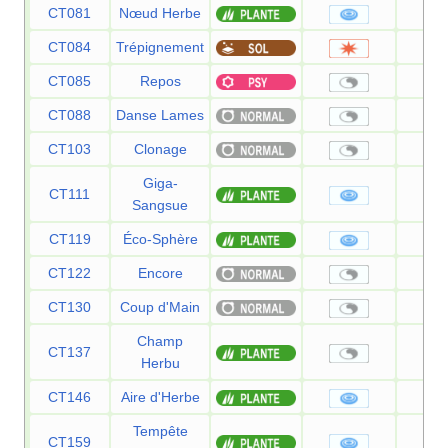
CT081
Nœud Herbe
CT084
Trépignement
7
CT085
Repos
CT088
Danse Lames
CT103
Clonage
Giga-
CT111
7
Sangsue
CT119
Éco-Sphère
9
CT122
Encore
CT130
Coup d'Main
Champ
CT137
Herbu
CT146
Aire d'Herbe
8
Tempête
CT159
1