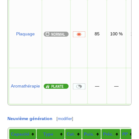
Plaquage
85
100
%
15
Aromathérapie
—
—
5
Neuvième génération
[
modifier
]
Capacité
Type
Cat.
Puis.
Préc.
PP