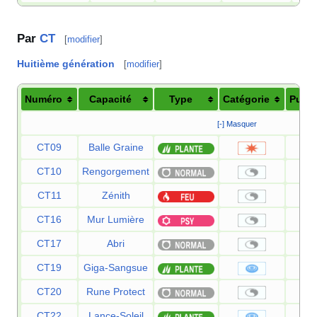
Par
CT
[
modifier
]
Huitième génération
[
modifier
]
Numéro
Capacité
Type
Catégorie
Puis
[-] Masquer
CT09
Balle Graine
CT10
Rengorgement
CT11
Zénith
CT16
Mur Lumière
CT17
Abri
CT19
Giga-Sangsue
CT20
Rune Protect
CT22
Lance-Soleil