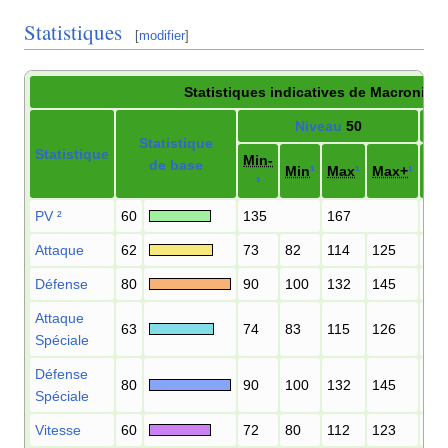
Statistiques
[
modifier
]
Statistiques indicatives de Macronium
Niveau
50
Statistique
Statistique
Min-
Min
de base
Min
¹
Max
¹
Max+
¹
¹
¹
PV
²
60
135
167
26
Attaque
62
73
82
114
125
14
Défense
80
90
100
132
145
17
Attaque
63
74
83
115
126
14
Spéciale
Défense
80
90
100
132
145
17
Spéciale
Vitesse
60
72
80
112
123
14