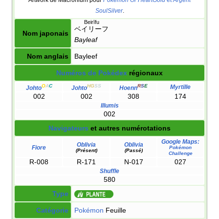
SoulSilver
.
Beirīfu
ベイリーフ
Nom japonais
Bayleaf
Nom anglais
Bayleef
Numéros de Pokédex
régionaux
O
A
C
HG
SS
R
S
E
Myrtille
Johto
Johto
Hoenn
002
002
308
174
Illumis
002
Navigateurs
et autres numérotations
Google Maps:
Oblivia
Oblivia
Fiore
Pokémon
(Présent)
(Passé)
Challenge
R-008
R-171
N-017
027
Shuffle
580
Type
Catégorie
Pokémon
Feuille