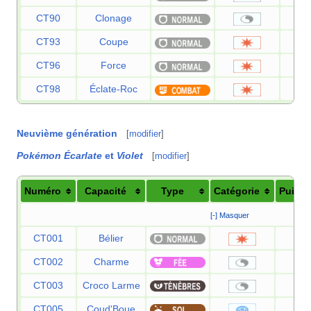
CT90
Clonage
CT93
Coupe
CT96
Force
CT98
Éclate-Roc
Neuvième génération
[
modifier
]
Pokémon Écarlate
et
Violet
[
modifier
]
Numéro
Capacité
Type
Catégorie
Puiss
[-] Masquer
CT001
Bélier
9
CT002
Charme
CT003
Croco Larme
CT005
Coud'Boue
2