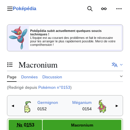
Aller
au
Poképédia
Menu principal
Rechercher
Apparence
Outil
contenu
Poképédia subit actuellement quelques soucis
techniques !
L'équipe est au courant des problèmes et fait le nécessaire
pour les arranger le plus rapidement possible. Merci de votre
compréhension !
Macronium
Basculer la table des matières
Page
Données
Discussion
(Redirigé depuis
Pokémon n°0153
)
Germignon
Méganium
◄
►
0152
0154
№ 0153
Macronium