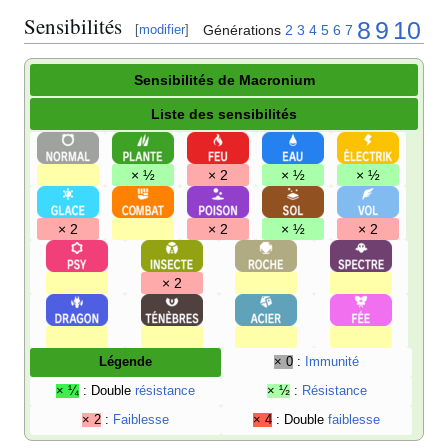
Sensibilités
8
9
10
Générations
2
3
4
5
6
7
[
modifier
]
Sensibilités de Macronium
Liste des sensibilités
× ½
× 2
× ½
× ½
× 2
× 2
× ½
× 2
× 2
Légende
× 0
:
Immunité
× ¼
: Double
résistance
× ½
:
Résistance
× 2
:
Faiblesse
× 4
: Double
faiblesse