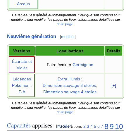
Arceus
Ce tableau est généré automatiquement. Pour que son contenu soit
modifié, il faut modifier les pages de lieux. Informations détaillées sur
cette page
.
Neuvième génération
[
modifier
]
Versions
Localisations
Détails
Écarlate et
Faire évoluer
Germignon
Violet
Légendes
Extra Illumis
:
Pokémon
:
Dimension sauvage 3 étoiles
,
[+]
Z-A
Dimension sauvage 4 étoiles
Ce tableau est généré automatiquement. Pour que son contenu soit
modifié, il faut modifier les pages de lieux. Informations détaillées sur
cette page
.
Capacités
apprises
8
9
10
Générations
2
3
4
5
6
7
[
modifier
]