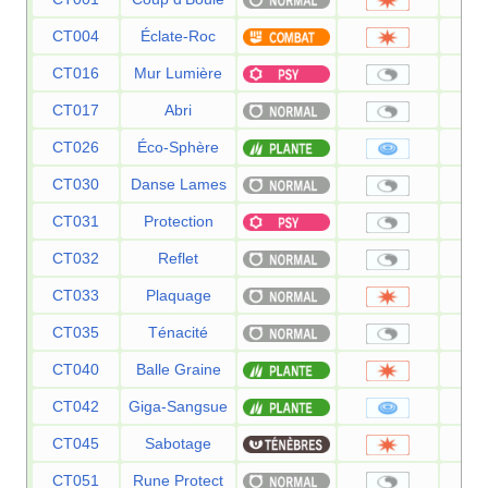
CT004
Éclate-Roc
CT016
Mur Lumière
CT017
Abri
CT026
Éco-Sphère
CT030
Danse Lames
CT031
Protection
CT032
Reflet
CT033
Plaquage
CT035
Ténacité
CT040
Balle Graine
CT042
Giga-Sangsue
CT045
Sabotage
CT051
Rune Protect