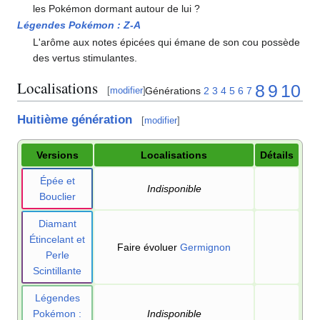
les Pokémon dormant autour de lui
?
Légendes Pokémon
:
Z-A
L'arôme aux notes épicées qui émane de son cou possède
des vertus stimulantes.
Localisations
8
9
10
Générations
2
3
4
5
6
7
[
modifier
]
Huitième génération
[
modifier
]
Versions
Localisations
Détails
Épée et
Indisponible
Bouclier
Diamant
Étincelant et
Faire évoluer
Germignon
Perle
Scintillante
Légendes
Pokémon
:
Indisponible