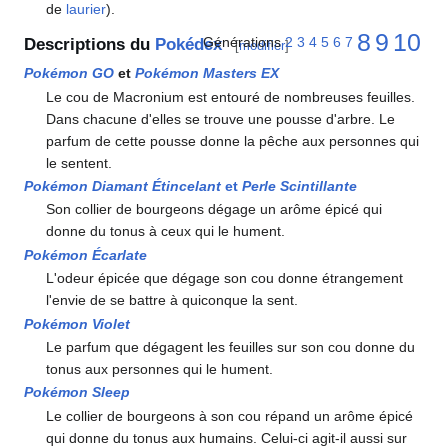
de
laurier
).
8
9
10
Générations
2
3
4
5
6
7
Descriptions du
Pokédex
[
modifier
]
Pokémon GO
et
Pokémon Masters EX
Le cou de Macronium est entouré de nombreuses feuilles.
Dans chacune d'elles se trouve une pousse d'arbre. Le
parfum de cette pousse donne la pêche aux personnes qui
le sentent.
Pokémon Diamant Étincelant
et
Perle Scintillante
Son collier de bourgeons dégage un arôme épicé qui
donne du tonus à ceux qui le hument.
Pokémon Écarlate
L'odeur épicée que dégage son cou donne étrangement
l'envie de se battre à quiconque la sent.
Pokémon Violet
Le parfum que dégagent les feuilles sur son cou donne du
tonus aux personnes qui le hument.
Pokémon Sleep
Le collier de bourgeons à son cou répand un arôme épicé
qui donne du tonus aux humains. Celui-ci agit-il aussi sur