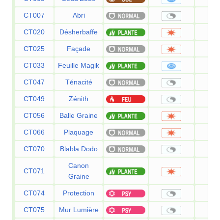
CT007
Abri
CT020
Désherbaffe
5
CT025
Façade
7
CT033
Feuille Magik
6
CT047
Ténacité
CT049
Zénith
CT056
Balle Graine
2
CT066
Plaquage
8
CT070
Blabla Dodo
Canon
CT071
8
Graine
CT074
Protection
CT075
Mur Lumière