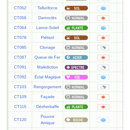
CT052
Telluriforce
CT056
Damoclès
CT064
Lance-Soleil
CT078
Piétisol
CT085
Clonage
CT087
Queue de Fer
CT091
Malédiction
CT092
Éclat Magique
CT103
Rengorgement
CT109
Façade
CT115
Désherbaffe
Pouvoir
CT120
Antique