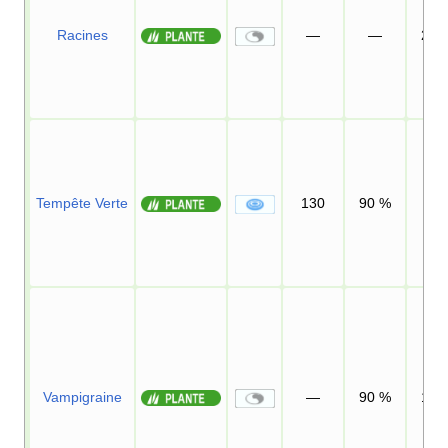
Racines
—
—
20
Tempête Verte
130
90
%
5
Vampigraine
—
90
%
10