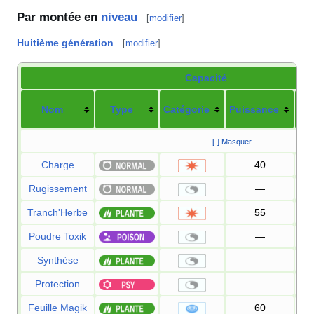
Par montée en
niveau
[
modifier
]
Huitième génération
[
modifier
]
Capacité
Nom
Type
Catégorie
Puissance
Pré
[-] Masquer
Charge
40
Rugissement
—
Tranch'Herbe
55
Poudre Toxik
—
Synthèse
—
Protection
—
Feuille Magik
60