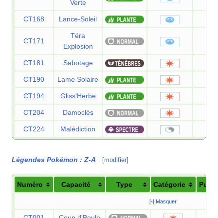
Verte
CT168
Lance-Soleil
1
Téra
CT171
8
Explosion
CT181
Sabotage
6
CT190
Lame Solaire
1
CT194
Gliss'Herbe
5
CT204
Damoclès
1
CT224
Malédiction
Légendes Pokémon
:
Z-A
[
modifier
]
Numéro
Capacité
Type
Catégorie
Puis
[-] Masquer
CT001
Coup d'Boule