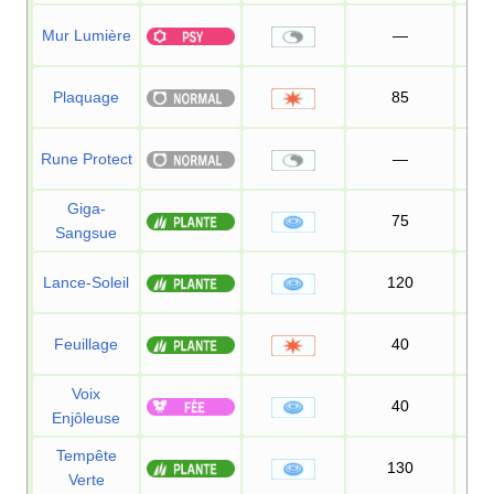
Mur Lumière
—
Plaquage
85
1
Rune Protect
—
Giga-
75
1
Sangsue
Lance-Soleil
120
1
Feuillage
40
1
Voix
40
Enjôleuse
Tempête
130
Verte