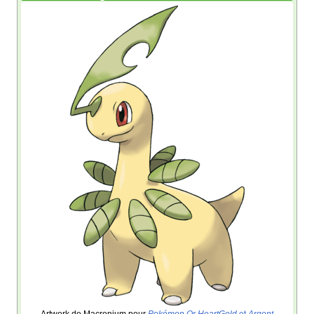
Artwork de Macronium pour
Pokémon Or HeartGold
et
Argent