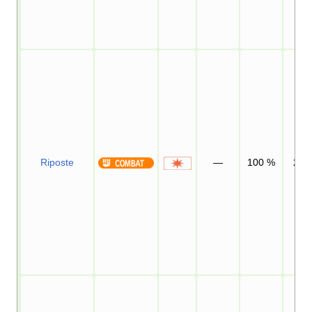
Riposte
—
100
%
20