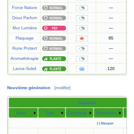
Force Nature
—
Doux Parfum
—
Mur Lumière
—
Plaquage
85
Rune Protect
—
Aromathérapie
—
Lance-Soleil
120
Neuvième génération
[
modifier
]
Capacité
Nom
Type
Catégorie
Puissance
Préc
[-] Masquer