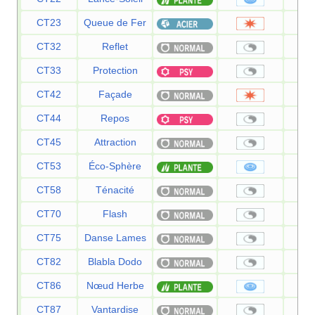
CT23
Queue de Fer
CT32
Reflet
CT33
Protection
CT42
Façade
CT44
Repos
CT45
Attraction
CT53
Éco-Sphère
CT58
Ténacité
CT70
Flash
CT75
Danse Lames
CT82
Blabla Dodo
CT86
Nœud Herbe
CT87
Vantardise