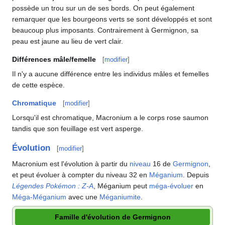
possède un trou sur un de ses bords. On peut également
remarquer que les bourgeons verts se sont développés et sont
beaucoup plus imposants. Contrairement à Germignon, sa
peau est jaune au lieu de vert clair.
Différences mâle/femelle
[
modifier
]
Il n'y a aucune différence entre les individus mâles et femelles
de cette espèce.
Chromatique
[
modifier
]
Lorsqu'il est chromatique, Macronium a le corps rose saumon
tandis que son feuillage est vert asperge.
Évolution
[
modifier
]
Macronium est l'évolution à partir du
niveau
16 de
Germignon
,
et peut évoluer à compter du niveau 32 en
Méganium
. Depuis
Légendes Pokémon
:
Z-A
, Méganium peut
méga-évoluer
en
Méga-Méganium
avec une
Méganiumite
.
Famille d'évolution de Germignon