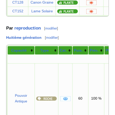
CT128
Canon Graine
CT152
Lame Solaire
Par
reproduction
[
modifier
]
Huitième génération
[
modifier
]
Capacité
Type
Cat.
Puis.
Préc.
PP
Pouvoir
60
100
%
5
Antique