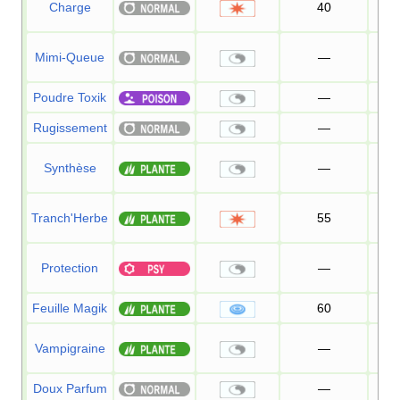
Charge
40
1
Mimi-Queue
—
1
Poudre Toxik
—
Rugissement
—
1
Synthèse
—
Tranch'Herbe
55
Protection
—
Feuille Magik
60
Vampigraine
—
Doux Parfum
—
1