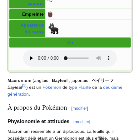
capture
Empreinte
Apparence
du corps
Cri
Macronium
(anglais
:
Bayleef
; japonais
:
ベイリーフ
[
1
]
Bayleaf
) est un
Pokémon
de
type
Plante
de la
deuxième
génération
.
À propos du Pokémon
[
modifier
]
Physionomie et attitudes
[
modifier
]
Macronium ressemble à un diplodocus. La feuille qu'il
possédait déjà étant un Germignon est plus effilée, mais