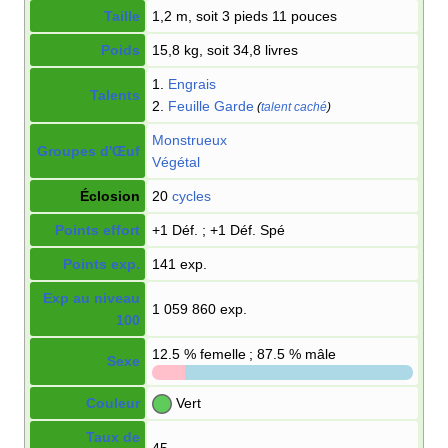
Taille
1,2 m, soit 3 pieds 11 pouces
Poids
15,8 kg, soit 34,8 livres
1.
Engrais
Talents
2.
Feuille Garde
(
talent caché
)
Monstrueux
Groupes d'Œuf
Végétal
Éclosion
20
cycles
Points effort
+1 Déf.
; +1 Déf. Spé
Points exp.
141 exp.
Exp au niveau
1 059 860 exp.
100
12.5
% femelle ; 87.5
% mâle
Sexe
Couleur
Vert
Taux de
45