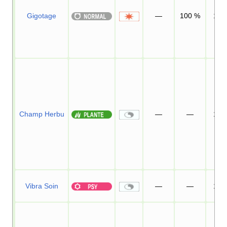
Gigotage
—
100
%
15
Champ Herbu
—
—
10
Vibra Soin
—
—
10