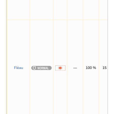
Fléau
—
100
%
15