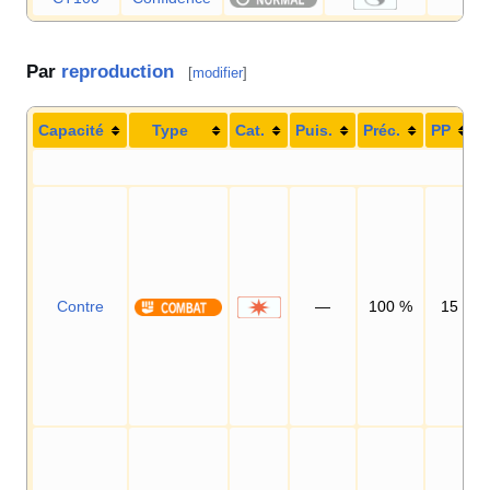
Par
reproduction
[
modifier
]
Capacité
Type
Cat.
Puis.
Préc.
PP
Contre
—
100
%
15