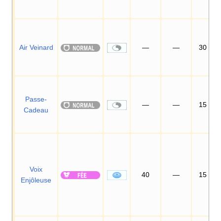
Air Veinard
—
—
30
Passe-
—
—
15
Cadeau
Voix
40
—
15
Enjôleuse