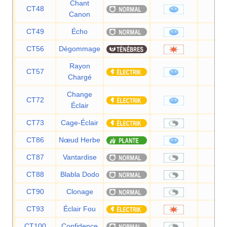
Chant
CT48
60
Canon
CT49
Écho
40
CT56
Dégommage
—
Rayon
CT57
50
Chargé
Change
CT72
70
Éclair
CT73
Cage-Éclair
—
CT86
Nœud Herbe
—
CT87
Vantardise
—
CT88
Blabla Dodo
—
CT90
Clonage
—
CT93
Éclair Fou
90
CT100
Confidence
—