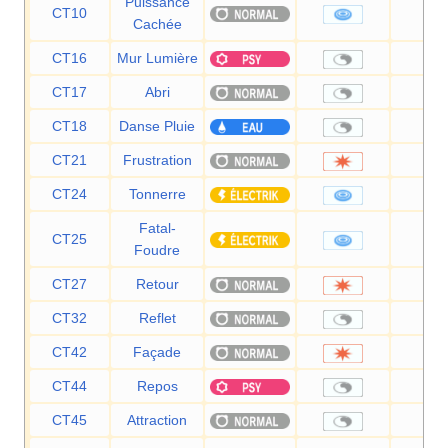
Puissance
CT10
60
Cachée
CT16
Mur Lumière
—
CT17
Abri
—
CT18
Danse Pluie
—
CT21
Frustration
—
CT24
Tonnerre
90
Fatal-
CT25
11
Foudre
CT27
Retour
—
CT32
Reflet
—
CT42
Façade
70
CT44
Repos
—
CT45
Attraction
—