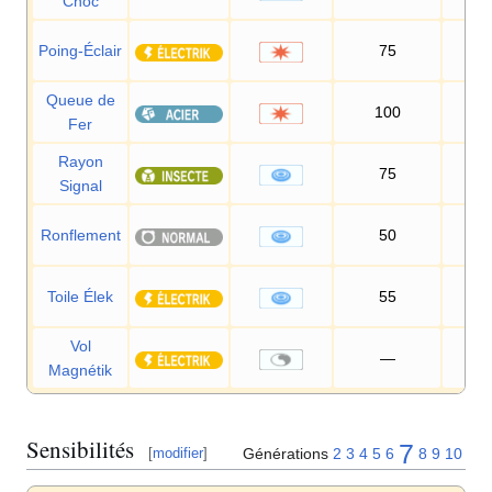
Choc
Poing-Éclair
75
10
Queue de
100
75
Fer
Rayon
75
10
Signal
Ronflement
50
10
Toile Élek
55
95
Vol
—
Magnétik
Sensibilités
7
Générations
2
3
4
5
6
8
9
10
[
modifier
]