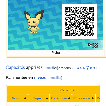
Pichu
Capacités
apprises
7
Générations
2
3
4
5
6
8
9
10
[
modifier
]
Par montée en
niveau
[
modifier
]
Capacité
Nom
Type
Catégorie
Puissance
Préci