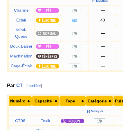
[-] Masquer
Charme
—
10
Éclair
40
10
Mimi-
—
10
Queue
Doux Baiser
—
7
Machination
—
10
Cage-Éclair
—
9
Par
CT
[
modifier
]
Numéro
Capacité
Type
Catégorie
Puissa
[-] Masquer
CT06
Toxik
—