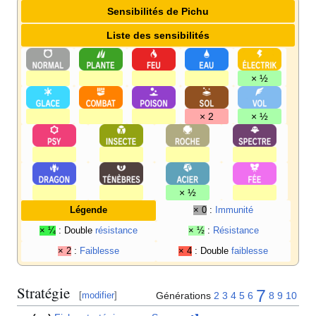
Sensibilités de Pichu
Liste des sensibilités
× ½
× 2
× ½
× ½
Légende
× 0
:
Immunité
× ¼
: Double
résistance
× ½
:
Résistance
× 2
:
Faiblesse
× 4
: Double
faiblesse
Stratégie
7
Générations
2
3
4
5
6
8
9
10
[
modifier
]