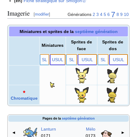
(en)
Fiche stratégique sur Smogon
Imagerie
7
Générations
2
3
4
5
6
8
9
10
[
modifier
]
Miniatures et sprites de la
septième génération
Sprites de
Sprites de
Miniatures
face
dos
S
L
US
UL
S
L
US
UL
S
L
US
UL
Chromatique
Pages de la
septième génération
Lanturn
Mélo
◄
►
0171
0173