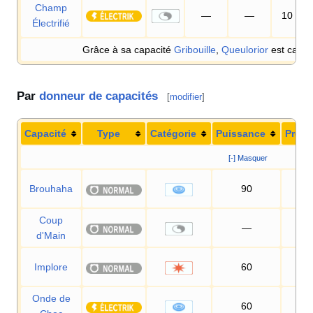
Champ
—
—
10
Électrifié
Grâce à sa capacité
Gribouille
,
Queulorior
est capab
Par
donneur de capacités
[
modifier
]
Capacité
Type
Catégorie
Puissance
Préci
[-] Masquer
Brouhaha
90
10
Coup
—
d'Main
Implore
60
10
Onde de
60