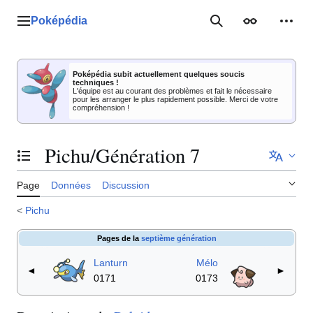
Aller
au
Poképédia
Menu principal
Rechercher
Apparence
Outil
contenu
Poképédia subit actuellement quelques soucis
techniques !
L'équipe est au courant des problèmes et fait le nécessaire
pour les arranger le plus rapidement possible. Merci de votre
compréhension !
Pichu/Génération 7
Basculer la table des matières
Page
Données
Discussion
<
Pichu
Pages de la
septième génération
Lanturn
Mélo
◄
►
0171
0173