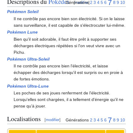
Descriptions du
Pokédex
7
Générations
2
3
4
5
6
8
9
10
[
modifier
]
Pokémon Soleil
Il ne contrôle pas encore bien son électricité. Si on le laisse
sans surveillance, il est capable de s'électrocuter lui-même.
Pokémon Lune
Bien qu'il soit adorable, il faut être prêt à supporter ses
décharges électriques répétées si l'on veut vivre avec un
Pichu.
Pokémon Ultra-Soleil
Il ne contrôle pas encore bien l'électricité, et laisse
échapper des décharges lorsqu'il est surpris ou en proie à
de fortes émotions.
Pokémon Ultra-Lune
Les poches de ses joues renferment de l'électricité.
Lorsqu'elles sont chargées, il a tellement d'énergie qu'il ne
pense qu'à jouer.
Localisations
7
Générations
2
3
4
5
6
8
9
10
[
modifier
]