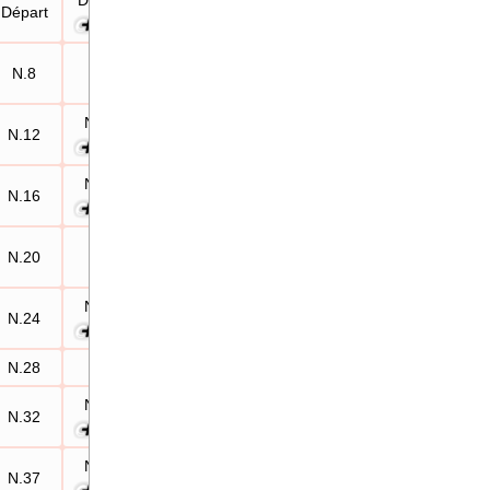
Départ
Départ
N.10
N.8
—
N.12
N.12
N.15
N.16
N.16
N.19
N.20
—
N.24
N.24
N.27
N.28
—
N.32
N.32
N.35
N.37
N.37