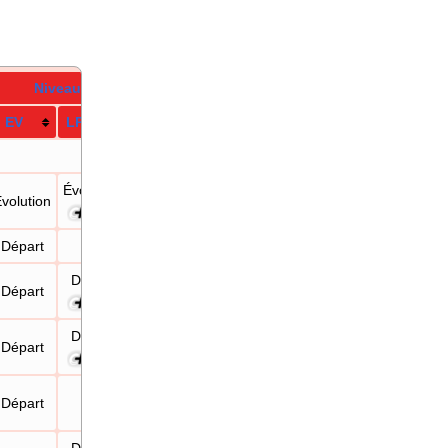
Niveau
E
V
LPZA
Évolution
volution
N.10
Départ
—
Départ
Départ
N.10
Départ
Départ
N.10
Départ
—