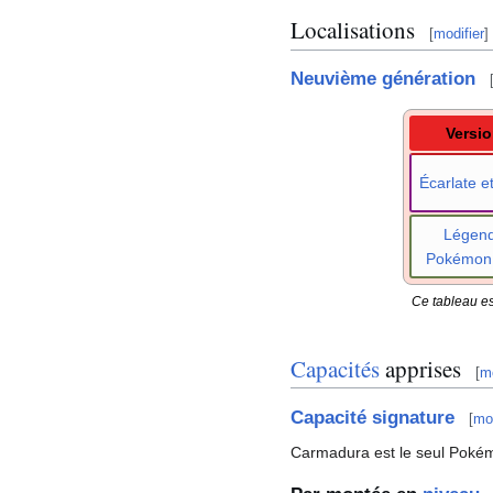
Localisations
[
modifier
]
Neuvième génération
Versi
Écarlate et
Légen
Pokémon
Ce tableau es
Capacités
apprises
[
mo
Capacité signature
[
mod
Carmadura est le seul Poké