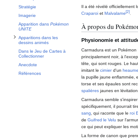
Il a été révélé officielleme
Stratégie
[
2
]
Craparoi
et
Malvalame
.
Imagerie
Apparition dans
Pokémon
À propos du Pokémo
UNITE
Apparitions dans les
Physionomie et attitud
dessins animés
Carmadura est un Pokémon bi
Dans le Jeu de Cartes à
Collectionner
principalement noir, à l'exce
tête, qui sont rouges. Le ha
Anecdote
imitant le
cimier
d'un
heaum
Références
la pupille jaune enflammée, e
torse et ses épaules sont re
spalières
jaunes en lévitation
Carmadura semble s'inspirer
spécifiquement, il pourrait ti
sang
, qui raconte que le
roi 
de
Guifred le Velu
sur l'armu
ce qui peut expliquer les mo
La forme de canon que prenn