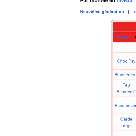
Par montée en
niveau
Neuvième génération
[
mod
Nom
Choc Psy
Étonnemen
Feu
Ensorcelé
Flammèch
Garde
Large