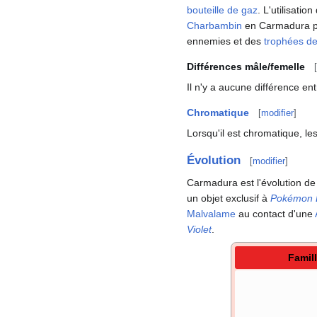
bouteille de gaz
. L'utilisation 
Charbambin
en Carmadura peu
ennemies et des
trophées de
Différences mâle/femelle
[
Il n'y a aucune différence en
Chromatique
[
modifier
]
Lorsqu'il est chromatique, l
Évolution
[
modifier
]
Carmadura est l'évolution d
un objet exclusif à
Pokémon É
Malvalame
au contact d'une
Violet
.
Famil