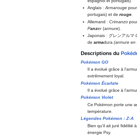
espagnol et portugais).
Anglais
:
Armarouge
pour
portugais) et de
rouge
.
Allemand
:
Crimanzo
pour
P
anz
er
(armure).
Japonais
: グレンアルマ
de
arma
dura
(armure en e
Descriptions du
Pokéd
Pokémon GO
Il a évolué grâce à l'arm
extrêmement loyal.
Pokémon Écarlate
Il a évolué grâce à l'arm
Pokémon Violet
Ce Pokémon porte une arm
température.
Légendes Pokémon
:
Z-A
Bien qu'il ait juré fidéli
énergie Psy.