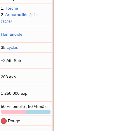
1.
Torche
2.
Armurouillée
(
talent
caché
)
Humanoïde
35
cycles
+2 Att. Spé.
263 exp.
1 250 000 exp.
50
% femelle ; 50
% mâle
Rouge