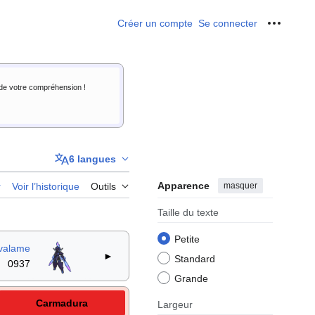
Créer un compte
Se connecter
Outils p
i de votre compréhension !
6 langues
Apparence
masquer
r
Voir l’historique
Outils
Taille du texte
Petite
valame
►
Standard
0937
Grande
Carmadura
Largeur