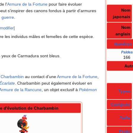
de l'
Armure de la Fortune
pour faire évoluer
Nom
t s'inspirer des canons fondus à partir d'armures
japonais
 guerre
.
Nom
modifier
]
anglais
tre les individus mâles et femelles de cette espèce.
Numéros
Paldea
es yeux de Carmadura sont bleus.
166
Aut
e
Charbambin
au contact d'une
Armure de la Fortune
,
carlate
. Charbambin peut également évoluer en
Armure de la Rancune
, un objet exclusif à
Pokémon
Types
Catégorie
le d'évolution de Charbambin
Taille
Poids