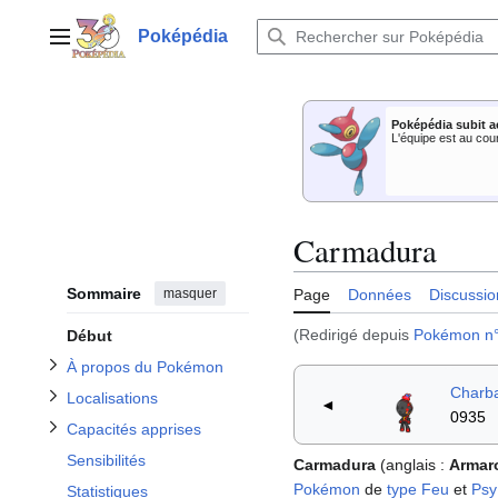
Aller
au
Poképédia
Menu principal
contenu
Afficher / masquer la sous-section À propos du Pokémon
Poképédia subit a
Afficher / masquer la sous-section Capacités apprises
Afficher / masquer la sous-section Localisations
L'équipe est au cou
Afficher / masquer la sous-section Apparitions dans les dessins animés
Carmadura
Sommaire
masquer
Page
Données
Discussio
(Redirigé depuis
Pokémon n
Début
À propos du Pokémon
Charb
Localisations
◄
0935
Capacités apprises
Sensibilités
Carmadura
(anglais
:
Armar
Pokémon
de
type
Feu
et
Psy
Statistiques