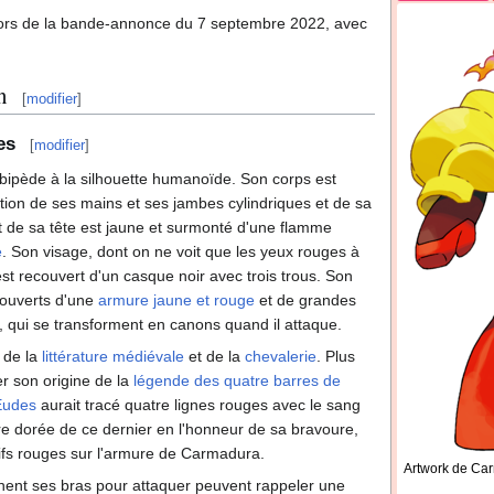
nt lors de la bande-annonce du 7 septembre 2022, avec
n
[
modifier
]
es
[
modifier
]
pède à la silhouette humanoïde. Son corps est
ption de ses mains et ses jambes cylindriques et de sa
ut de sa tête est jaune et surmonté d'une flamme
e
. Son visage, dont on ne voit que les yeux rouges à
st recouvert d'un casque noir avec trois trous. Son
couverts d'une
armure jaune et rouge
et de grandes
, qui se transforment en canons quand il attaque.
 de la
littérature médiévale
et de la
chevalerie
. Plus
rer son origine de la
légende des quatre barres de
Eudes
aurait tracé quatre lignes rouges avec le sang
re dorée de ce dernier en l'honneur de sa bravoure,
tifs rouges sur l'armure de Carmadura.
Artwork de Ca
ent ses bras pour attaquer peuvent rappeler une