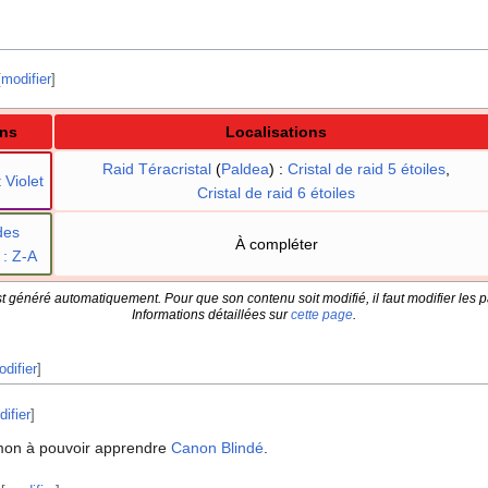
[
modifier
]
ons
Localisations
Raid Téracristal
(
Paldea
)
:
Cristal de raid 5 étoiles
,
 Violet
Cristal de raid 6 étoiles
des
À compléter
: Z-A
t généré automatiquement. Pour que son contenu soit modifié, il faut modifier les p
Informations détaillées sur
cette page
.
difier
]
ifier
]
mon à pouvoir apprendre
Canon Blindé
.