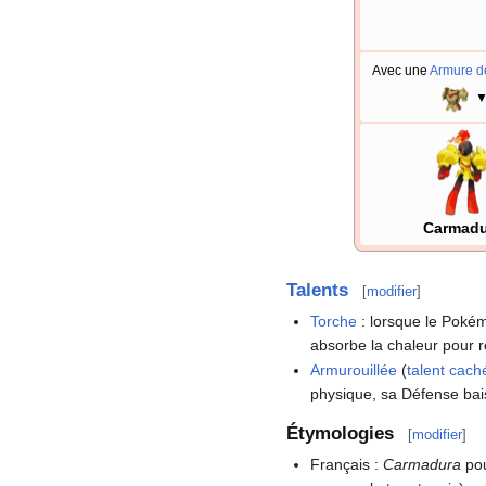
Avec une
Armure de
Carmadu
Talents
[
modifier
]
Torche
: lorsque le Poké
absorbe la chaleur pour 
Armurouillée
(
talent cach
physique, sa Défense ba
Étymologies
[
modifier
]
Français
:
Carmadura
pou