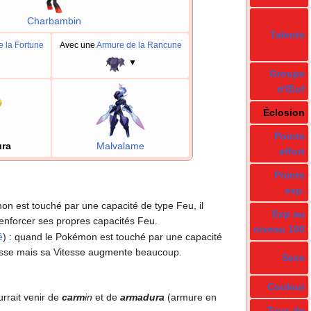
Charbambin
Talents
 la Fortune
Avec une
Armure de la Rancune
▼
▼
Groupe
d'Œuf
Éclosion
Points
ra
Malvalame
effort
Points
exp.
mon est touché par une capacité de type Feu, il
Exp au
renforcer ses propres capacités Feu.
niveau 100
é
)
: quand le Pokémon est touché par une capacité
isse mais sa Vitesse augmente beaucoup.
Sexe
Couleur
rrait venir de
carm
in
et de
armadura
(armure en
Taux de