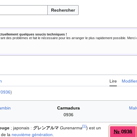
Rechercher
ctuellement quelques soucis techniques !
rant des problèmes et fait le nécessaire pour les arranger le plus rapidement possible. Merc
n
Lire
Modifie
°0936
)
ambin
Carmadura
Mal
0936
[
1
]
ouge
; japonais
:
グレンアルマ
Gurenarma
) est un
№ 0936
de la
neuvième génération
.