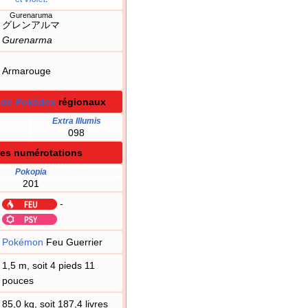
Gurenaruma
グレンアルマ
Gurenarma
Armarouge
 de Pokédex
régionaux
Extra Illumis
098
res numérotations
Pokopia
201
-
Pokémon
Feu Guerrier
1,5 m, soit 4 pieds 11
pouces
85,0 kg, soit 187,4 livres