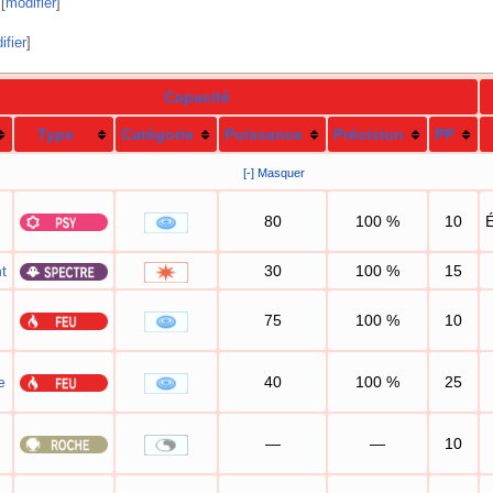
[
modifier
]
ifier
]
Capacité
Type
Catégorie
Puissance
Précision
PP
[-] Masquer
80
100
%
10
É
t
30
100
%
15
75
100
%
10
e
40
100
%
25
—
—
10