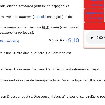
capture
rait venir de
arma
dura
(armure en espagnol et
Apparence
rait venir de
crim
s
o
n
(
cramoisi
en anglais) et de
du corps
Gurenarma
pourrait venir de 紅蓮
guren
(cramoisi) et
spagnol et portugais).
9
10
Générations
ex
[
modifier
]
ure d'une illustre âme guerrière. Ce Pokémon est
ure d'une illustre âme guerrière. Ce Pokémon est extrêmement loyal.
ure renforcée par de l'énergie de type Psy et de type Feu. Il lance de
té à son Dresseur ou à sa Dresseuse, il s'entraîne seul et sans relâche p