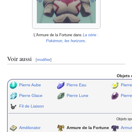
L'Armure de la Fortune dans
La série
:
Pokémon, les horizons
.
Voir aussi
[
modifier
]
Objets 
Pierre Aube
Pierre Eau
Pierre
Pierre Glace
Pierre Lune
Pierre
Fil de Liaison
Objets sp
Améliorator
Armure de la Fortune
Armur