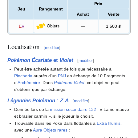
Prix
Jeu
Rangement
Achat
Vente
Objets
E
V
—
1 500
Localisation
[
modifier
]
Pokémon Écarlate
et
Violet
[
modifier
]
Peut être achetée autant de fois que nécessaire à
Pinchoria
auprès d'un
PNJ
en échange de 10 Fragments
d'
Archéomire
. Dans
Pokémon Violet
, cet objet ne peut
s'obtenir que par échange.
Légendes Pokémon
:
Z-A
[
modifier
]
Donnée lors de la
mission secondaire 132
: «
Lame mauve
et brasier carmin
»
, si le joueur la choisit.
Trouvable dans les Poké Balls flottantes à
Extra Illumis
,
avec une
Aura Objets rares
: