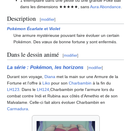
1 exemplaire dans une petite ou une grande Poké Ball
dans les dimensions ★★★★★, sans
Aura Abondance
.
Description
[
modifier
]
Pokémon Écarlate
et
Violet
Une armure mystérieuse pouvant faire évoluer un certain
Pokémon. Des vœux de bonne fortune y sont enfermés.
Dans le dessin animé
[
modifier
]
La série
: Pokémon, les horizons
[
modifier
]
Durant son voyage,
Diana
met la main sur une Armure de la
Fortune et l'offre à
Liko
pour son
Charbambin
à la fin du
LH123
. Dans le
LH124
,Charbambin porte l'armure lors du
combat contre Indi et Rubina aux côtés d'Amethio et de son
Malvalame. Celle-ci fait alors évoluer Charbambin en
Carmadura
.