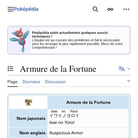
Aller
au
Poképédia
Menu principal
Rechercher
Apparence
Outil
contenu
Poképédia subit actuellement quelques soucis
techniques !
L'équipe est au courant des problèmes et fait le nécessaire
pour les arranger le plus rapidement possible. Merci de votre
compréhension !
Armure de la Fortune
Basculer la table des matières
Page
Données
Discussion
Armure de la Fortune
Iwai no Yoroi
イワイノヨロイ
Nom japonais
Iwai no Yoroi
Nom anglais
Auspicious Armor