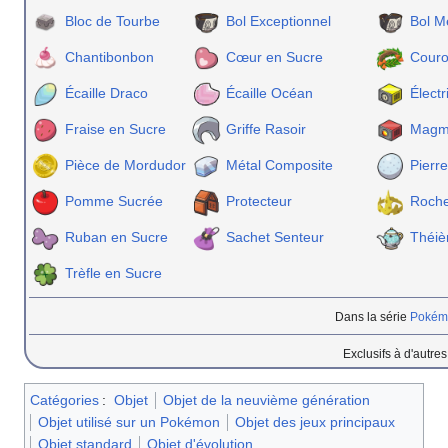
Bloc de Tourbe
Bol Exceptionnel
Bol M
Chantibonbon
Cœur en Sucre
Couro
Écaille Draco
Écaille Océan
Électr
Fraise en Sucre
Griffe Rasoir
Magm
Pièce de Mordudor
Métal Composite
Pierr
Pomme Sucrée
Protecteur
Roche
Ruban en Sucre
Sachet Senteur
Théiè
Trèfle en Sucre
Dans la série
Pokémo
Exclusifs à d'autre
Catégories
:
Objet
Objet de la neuvième génération
Objet utilisé sur un Pokémon
Objet des jeux principaux
Objet standard
Objet d'évolution