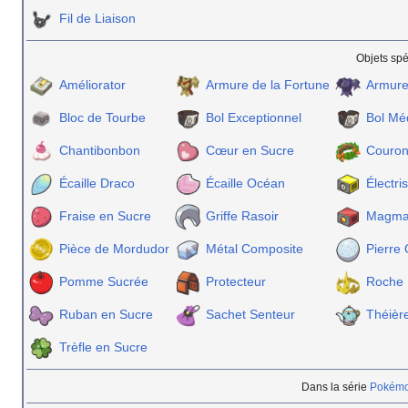
Fil de Liaison
Objets spé
Améliorator
Armure de la Fortune
Armure
Bloc de Tourbe
Bol Exceptionnel
Bol Mé
Chantibonbon
Cœur en Sucre
Couron
Écaille Draco
Écaille Océan
Électri
Fraise en Sucre
Griffe Rasoir
Magmar
Pièce de Mordudor
Métal Composite
Pierre
Pomme Sucrée
Protecteur
Roche 
Ruban en Sucre
Sachet Senteur
Théièr
Trèfle en Sucre
Dans la série
Pokémo