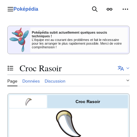
Aller
au
Poképédia
Menu principal
Rechercher
Apparence
Outil
contenu
Poképédia subit actuellement quelques soucis
techniques !
L'équipe est au courant des problèmes et fait le nécessaire
pour les arranger le plus rapidement possible. Merci de votre
compréhension !
Croc Rasoir
Basculer la table des matières
Page
Données
Discussion
Croc Rasoir