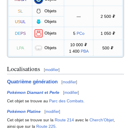
Objets
S
L
—
2 500
Objets
US
UL
Objets
DE
PS
5
PCo
1 050
10 000
Objets
LPA
500
1 400
PBA
Localisations
[
modifier
]
Quatrième génération
[
modifier
]
Pokémon Diamant
et
Perle
[
modifier
]
Cet objet se trouve au
Parc des Combats
.
Pokémon Platine
[
modifier
]
Cet objet se trouve sur la
Route 214
avec le
Cherch'Objet
,
ainsi que sur la
Route 225
.