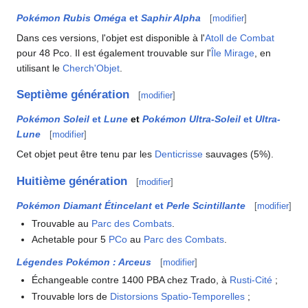
Pokémon Rubis Oméga
et
Saphir Alpha
[
modifier
]
Dans ces versions, l'objet est disponible à l'
Atoll de Combat
pour 48 Pco. Il est également trouvable sur l'
Île Mirage
, en
utilisant le
Cherch'Objet
.
Septième génération
[
modifier
]
Pokémon Soleil
et
Lune
et
Pokémon Ultra-Soleil
et
Ultra-
Lune
[
modifier
]
Cet objet peut être tenu par les
Denticrisse
sauvages (5%).
Huitième génération
[
modifier
]
Pokémon Diamant Étincelant
et
Perle Scintillante
[
modifier
]
Trouvable au
Parc des Combats
.
Achetable pour 5
PCo
au
Parc des Combats
.
Légendes Pokémon
: Arceus
[
modifier
]
Échangeable contre 1400 PBA chez Trado, à
Rusti-Cité
;
Trouvable lors de
Distorsions Spatio-Temporelles
;