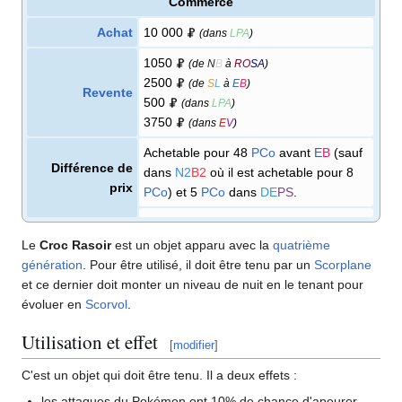
Commerce
Achat
10 000
(dans
LPA
)
1050
(de
N
B
à
RO
SA
)
2500
(de
S
L
à
E
B
)
Revente
500
(dans
LPA
)
3750
(dans
E
V
)
Achetable pour 48
PCo
avant
E
B
(sauf
Différence de
dans
N2
B2
où il est achetable pour 8
prix
PCo
) et 5
PCo
dans
DE
PS
.
Le
Croc Rasoir
est un objet apparu avec la
quatrième
génération
. Pour être utilisé, il doit être tenu par un
Scorplane
et ce dernier doit monter un niveau de nuit en le tenant pour
évoluer en
Scorvol
.
Utilisation et effet
[
modifier
]
C'est un objet qui doit être tenu. Il a deux effets
:
les attaques du Pokémon ont 10% de chance d'apeurer