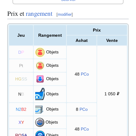
Prix et
rangement
[
modifier
]
Prix
Jeu
Rangement
Achat
Vente
Objets
D
P
Objets
Pt
48
PCo
Objets
HG
SS
Objets
1 050
N
B
Objets
N2
B2
8
PCo
Objets
X
Y
48
PCo
Objets
RO
SA