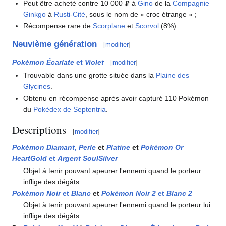
Peut être acheté contre 10 000
à
Gino
de la
Compagnie
Ginkgo
à
Rusti-Cité
, sous le nom de «
croc étrange
»
;
Récompense rare de
Scorplane
et
Scorvol
(8%).
Neuvième génération
[
modifier
]
Pokémon Écarlate
et
Violet
[
modifier
]
Trouvable dans une grotte située dans la
Plaine des
Glycines
.
Obtenu en récompense après avoir capturé 110 Pokémon
du
Pokédex de Septentria
.
Descriptions
[
modifier
]
Pokémon Diamant
,
Perle
et
Platine
et
Pokémon Or
HeartGold
et
Argent SoulSilver
Objet à tenir pouvant apeurer l'ennemi quand le porteur
inflige des dégâts.
Pokémon Noir
et
Blanc
et
Pokémon Noir 2
et
Blanc 2
Objet à tenir pouvant apeurer l'ennemi quand le porteur lui
inflige des dégâts.