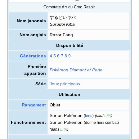
Corporate Art du Croc Rasoir.
するどいキバ
Nom japonais
Surudoi Kiba
Nom anglais
Razor Fang
Disponibilité
Générations
4
5
6
7
8
9
Première
Pokémon Diamant et Perle
apparition
Série
Jeux principaux
Utilisation
Rangement
Objet
Sur un Pokémon
(
tenu
)
(sauf
LPA
)
Fonctionnement
Sur un Pokémon
(donné hors combat)
(dans
LPA
)