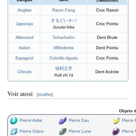
Anglais
Razor Fang
Croc Rasoir
するどいキバ
Japonais
Croc Pointu
Surudoi Kiba
Allemand
Scharfzahn
Dent Brute
Italien
Affilodente
Dent Pointu
Espagnol
Colmillo Agudo
Croc Pointu
锐利之牙
Chinois
Dent Acérée
Ruìlì zhī Yá
Voir aussi
[
modifier
]
Objets d
Pierre Aube
Pierre Eau
Pierre 
Pierre Glace
Pierre Lune
Pierre 