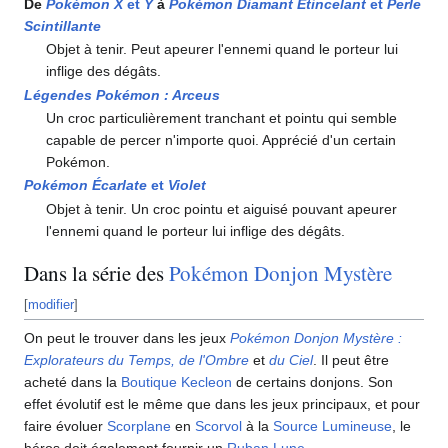
De
Pokémon X
et
Y
à
Pokémon Diamant Étincelant
et
Perle
Scintillante
Objet à tenir. Peut apeurer l'ennemi quand le porteur lui
inflige des dégâts.
Légendes Pokémon
: Arceus
Un croc particulièrement tranchant et pointu qui semble
capable de percer n'importe quoi. Apprécié d'un certain
Pokémon.
Pokémon Écarlate
et
Violet
Objet à tenir. Un croc pointu et aiguisé pouvant apeurer
l'ennemi quand le porteur lui inflige des dégâts.
Dans la série des
Pokémon Donjon Mystère
[
modifier
]
On peut le trouver dans les jeux
Pokémon Donjon Mystère
:
Explorateurs du Temps, de l'Ombre
et
du Ciel
. Il peut être
acheté dans la
Boutique Kecleon
de certains donjons. Son
effet évolutif est le même que dans les jeux principaux, et pour
faire évoluer
Scorplane
en
Scorvol
à la
Source Lumineuse
, le
héros doit également fournir un
Ruban Lune
.