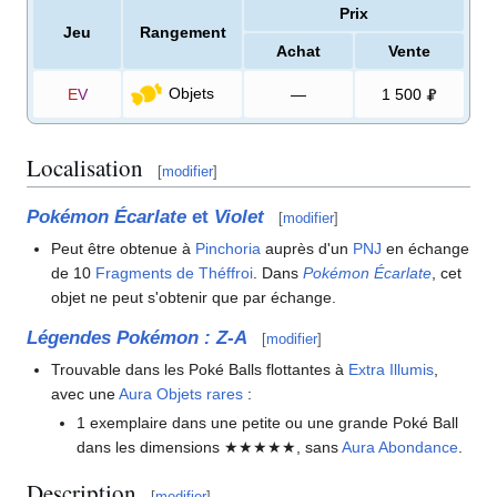
Prix
Jeu
Rangement
Achat
Vente
Objets
E
V
—
1 500
Localisation
[
modifier
]
Pokémon Écarlate
et
Violet
[
modifier
]
Peut être obtenue à
Pinchoria
auprès d'un
PNJ
en échange
de 10
Fragments de Théffroi
. Dans
Pokémon Écarlate
, cet
objet ne peut s'obtenir que par échange.
Légendes Pokémon
:
Z-A
[
modifier
]
Trouvable dans les Poké Balls flottantes à
Extra Illumis
,
avec une
Aura Objets rares
:
1 exemplaire dans une petite ou une grande Poké Ball
dans les dimensions ★★★★★, sans
Aura Abondance
.
Description
[
modifier
]