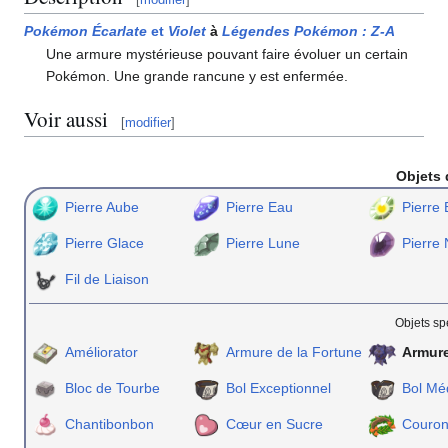
Pokémon Écarlate
et
Violet
à
Légendes Pokémon
:
Z-A
Une armure mystérieuse pouvant faire évoluer un certain
Pokémon. Une grande rancune y est enfermée.
Voir aussi
[
modifier
]
Objets 
Pierre Aube
Pierre Eau
Pierre 
Pierre Glace
Pierre Lune
Pierre 
Fil de Liaison
Objets sp
Améliorator
Armure de la Fortune
Armure
Bloc de Tourbe
Bol Exceptionnel
Bol Mé
Chantibonbon
Cœur en Sucre
Couron