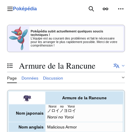
Aller
au
Poképédia
Menu principal
Rechercher
Apparence
Outil
contenu
Poképédia subit actuellement quelques soucis
techniques !
L'équipe est au courant des problèmes et fait le nécessaire
pour les arranger le plus rapidement possible. Merci de votre
compréhension !
Armure de la Rancune
Basculer la table des matières
Page
Données
Discussion
Armure de la Rancune
Noroi no Yoroi
ノロイノヨロイ
Nom japonais
Noroi no Yoroi
Nom anglais
Malicious Armor