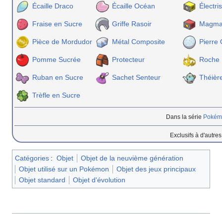
Écaille Draco
Écaille Océan
Électri
Fraise en Sucre
Griffe Rasoir
Magmar
Pièce de Mordudor
Métal Composite
Pierre
Pomme Sucrée
Protecteur
Roche 
Ruban en Sucre
Sachet Senteur
Théièr
Trèfle en Sucre
Dans la série
Pokémo
Exclusifs à d'autre
Catégories
:
Objet
Objet de la neuvième génération
Objet utilisé sur un Pokémon
Objet des jeux principaux
Objet standard
Objet d'évolution