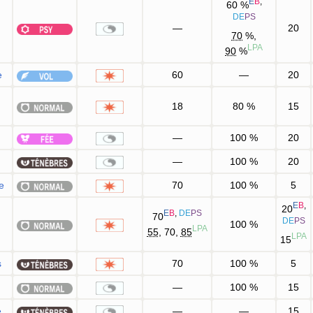
E
B
,
60
%
DE
PS
—
20
70
%,
LPA
90
%
e
60
—
20
18
80
%
15
—
100
%
20
—
100
%
20
e
70
100
%
5
E
B
,
20
E
B
,
DE
PS
70
DE
PS
100
%
LPA
55
, 70,
85
LPA
15
s
70
100
%
5
n
—
100
%
15
e
—
—
15