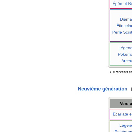
Épée et Bo
Diama
Étincela
Perle Scint
Légen
Pokém
Arce
Ce tableau es
Neuvième génération
Versi
Écarlate et
Légen
Pokémo