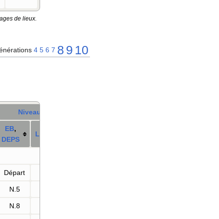
ages de lieux.
8
9
10
énérations
4
5
6
7
Niveau
E
B
,
LPA
DE
PS
Départ
—
N.5
—
N.8
—