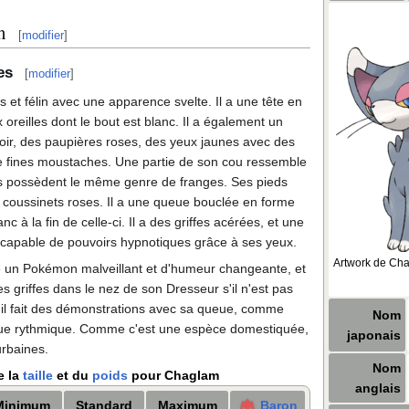
n
[
modifier
]
es
[
modifier
]
et félin avec une apparence svelte. Il a une tête en
oreilles dont le bout est blanc. Il a également un
oir, des paupières roses, des yeux jaunes avec des
de fines moustaches. Une partie de son cou ressemble
tes possèdent le même genre de franges. Ses pieds
des coussinets roses. Il a une queue bouclée en forme
anc à la fin de celle-ci. Il a des griffes acérées, et une
i capable de pouvoirs hypnotiques grâce à ses yeux.
Artwork de Ch
 un Pokémon malveillant et d'humeur changeante, et
es griffes dans le nez de son Dresseur s'il n'est pas
, il fait des démonstrations avec sa queue, comme
Nom
ue rythmique. Comme c'est une espèce domestiquée,
japonais
urbaines.
Nom
e la
taille
et du
poids
pour Chaglam
anglais
Minimum
Standard
Maximum
Baron