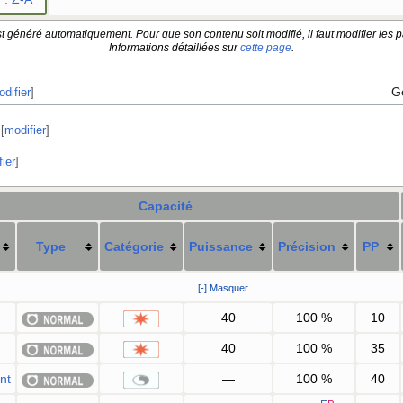
t généré automatiquement. Pour que son contenu soit modifié, il faut modifier les p
Informations détaillées sur
cette page
.
G
difier
]
[
modifier
]
ier
]
Capacité
Type
Catégorie
Puissance
Précision
PP
[-] Masquer
40
100
%
10
40
100
%
35
nt
—
100
%
40