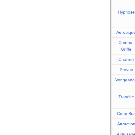
Hypnose
Aéropiqu
Combo-
Griffe
Charme
Provoc
Vengeanc
Tranche
Coup Ba
Attractio
Aiguisag