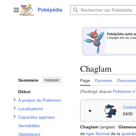
Aller
au
Poképédia
Menu principal
contenu
Afficher / masquer la sous-section À propos du Pokémon
Poképédia subit a
Afficher / masquer la sous-section Capacités apprises
Afficher / masquer la sous-section Localisations
L'équipe est au cou
Afficher / masquer la sous-section Apparitions dans les dessins animés
Chaglam
Afficher / masquer la sous-section Dans le Jeu de Cartes à Collectionner
Sommaire
masquer
Page
Données
Discussio
(Redirigé depuis
Pokémon n
Début
À propos du Pokémon
Corbo
Localisations
◄
0430
Capacités apprises
Sensibilités
Chaglam
(anglais
:
Glameo
de
type
Normal
de la
quatriè
Statistiques