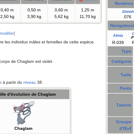
Numéros
0,40
m
0,50
m
0,60
m
1,25
m
Sinnoh
2,50
kg
3,90
kg
5,62
kg
11,70
kg
076
Navigateur
modifier
]
O
Almia
(P
tre les individus mâles et femelles de cette espèce.
R-039
Type
 corps de Chaglam est violet.
Catégorie
Taille
x
à partir du
niveau
38.
Poids
lle d'évolution de Chaglam
Talents
Groupe
d'Œuf
Chaglam