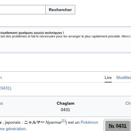
Rechercher
ctuellement quelques soucis techniques !
rant des problèmes et fait le nécessaire pour les arranger le plus rapidement possible. Merc
n
Lire
Modifie
°0431
)
ss
Chaglam
Ch
0431
[
1
]
w
; japonais
:
ニャルマー
Nyarmar
) est un
Pokémon
№ 0431
me génération
.