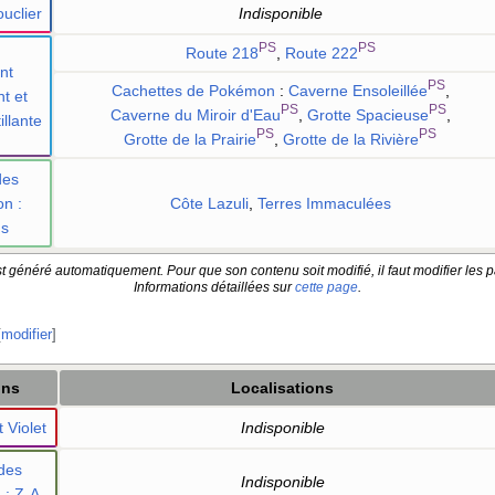
uclier
Indisponible
PS
PS
Route 218
,
Route 222
nt
PS
Cachettes de Pokémon
:
Caverne Ensoleillée
,
nt et
PS
PS
Caverne du Miroir d'Eau
,
Grotte Spacieuse
,
illante
PS
PS
Grotte de la Prairie
,
Grotte de la Rivière
des
on
:
Côte Lazuli
,
Terres Immaculées
us
t généré automatiquement. Pour que son contenu soit modifié, il faut modifier les p
Informations détaillées sur
cette page
.
[
modifier
]
ons
Localisations
 Violet
Indisponible
des
Indisponible
n
: Z-A