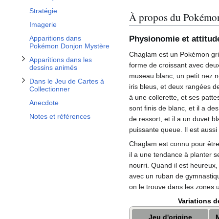
Stratégie
À propos du Pokémo
Imagerie
Physionomie et attitud
Apparitions dans
Pokémon Donjon Mystère
Chaglam est un Pokémon gris 
Apparitions dans les
forme de croissant avec deux 
dessins animés
museau blanc, un petit nez n
Dans le Jeu de Cartes à
iris bleus, et deux rangées 
Collectionner
à une collerette, et ses pat
Anecdote
sont finis de blanc, et il a 
Notes et références
de ressort, et il a un duvet bl
puissante queue. Il est auss
Chaglam est connu pour être
il a une tendance à planter s
nourri. Quand il est heureux
avec un ruban de gymnastiq
on le trouve dans les zones 
Variations d
Jeu d'origine