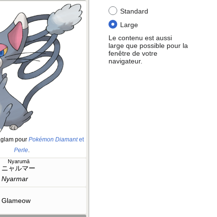
Standard
Large
Le contenu est aussi
large que possible pour la
fenêtre de votre
navigateur.
aglam pour
Pokémon Diamant
et
Perle
.
Nyarumā
ニャルマー
Nyarmar
Glameow