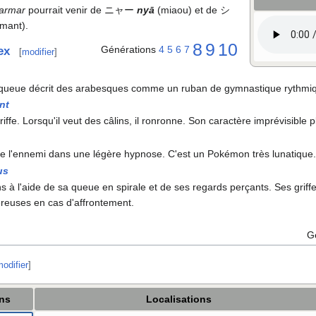
armar
pourrait venir de ニャー
nyā
(miaou) et de シ
mant).
8
9
10
Générations
4
5
6
7
ex
[
modifier
]
a queue décrit des arabesques comme un ruban de gymnastique rythmi
nt
 griffe. Lorsqu'il veut des câlins, il ronronne. Son caractère imprévisible
e l'ennemi dans une légère hypnose. C'est un Pokémon très lunatique
us
ns à l'aide de sa queue en spirale et de ses regards perçants. Ses griff
reuses en cas d'affrontement.
G
odifier
]
ons
Localisations