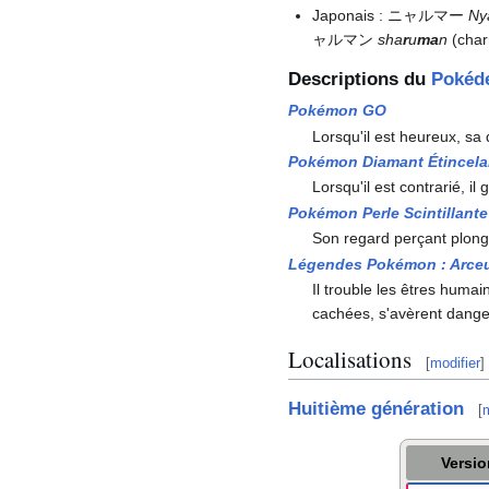
Japonais
: ニャルマー
Ny
ャルマン
sha
r
u
ma
n
(char
Descriptions du
Pokéd
Pokémon GO
Lorsqu'il est heureux, s
Pokémon Diamant Étincela
Lorsqu'il est contrarié, il
Pokémon Perle Scintillante
Son regard perçant plong
Légendes Pokémon
: Arce
Il trouble les êtres humai
cachées, s'avèrent dange
Localisations
[
modifier
]
Huitième génération
[
m
Versi