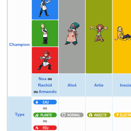
Champion
Noa
ou
Rachid
Aloé
Artie
Inezi
Armando
ou
ou
Type
ou