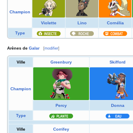
Champion
Violette
Lino
Cornélia
Type
Arènes de
Galar
[
modifier
]
Ville
Greenbury
Skifford
Champion
Percy
Donna
Type
Ville
Corrifey