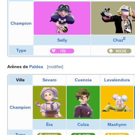
Champion
E
Sally
Chaz
Type
Arènes de
Paldea
[
modifier
]
Ville
Sevaro
Cuencia
Levalendura
Champion
Éra
Colza
Mashynn
Type