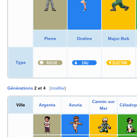
Pierre
Ondine
Major Bob
Type
Générations
2 et 4
[
modifier
]
Carmin sur
Ville
Argenta
Azuria
Céladop
Mer