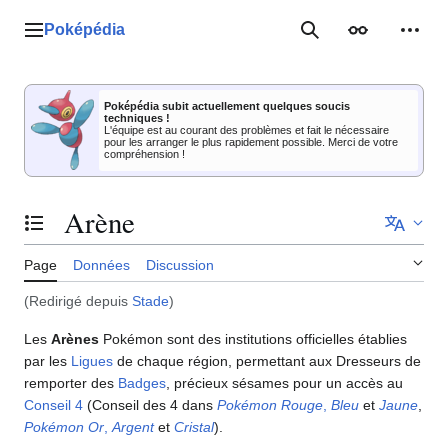
Aller
au
Poképédia
Menu principal
Rechercher
Apparence
Outil
contenu
Poképédia subit actuellement quelques soucis
techniques !
L'équipe est au courant des problèmes et fait le nécessaire
pour les arranger le plus rapidement possible. Merci de votre
compréhension !
Arène
Basculer la table des matières
Page
Données
Discussion
(Redirigé depuis
Stade
)
Les
Arènes
Pokémon sont des institutions officielles établies
par les
Ligues
de chaque région, permettant aux Dresseurs de
remporter des
Badges
, précieux sésames pour un accès au
Conseil 4
(Conseil des 4 dans
Pokémon Rouge
,
Bleu
et
Jaune
,
Pokémon Or
,
Argent
et
Cristal
).