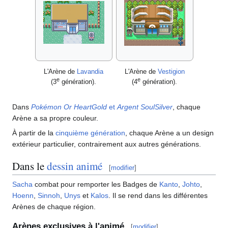
L'Arène de
Lavandia
L'Arène de
Vestigion
e
e
(3
génération).
(4
génération).
Dans
Pokémon Or HeartGold
et
Argent SoulSilver
, chaque
Arène a sa propre couleur.
À partir de la
cinquième génération
, chaque Arène a un design
extérieur particulier, contrairement aux autres générations.
Dans le
dessin animé
[
modifier
]
Sacha
combat pour remporter les Badges de
Kanto
,
Johto
,
Hoenn
,
Sinnoh
,
Unys
et
Kalos
. Il se rend dans les différentes
Arènes de chaque région.
Arènes exclusives à l'animé
[
modifier
]