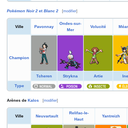
Pokémon Noir 2
et
Blanc 2
[
modifier
]
Ondes-sur-
Ville
Pavonnay
Volucité
Méan
Mer
Champion
Tcheren
Strykna
Artie
Ine
Type
Arènes de
Kalos
[
modifier
]
Relifac-le-
Ville
Neuvartault
Yantreizh
Haut