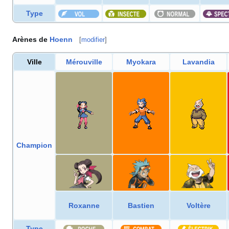
Type
Arènes de
Hoenn
[
modifier
]
Ville
Mérouville
Myokara
Lavandia
Champion
Roxanne
Bastien
Voltère
Type