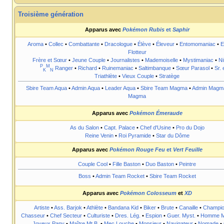
Troisième génération
Apparus avec
Pokémon Rubis
et
Saphir
Aroma
•
Collec
•
Combattante
•
Dracologue
•
Élève
•
Éleveur
•
Entomomaniac
•
E
Flotteur
Frère et Sœur
•
Jeune Couple
•
Journalistes
•
Mademoiselle
•
Mystimaniac
•
Ni
P
M
Ranger
•
Richard
•
Ruinemaniac
•
Saltimbanque
•
Sœur Parasol
•
Sr. 
K
N
Triathlète
•
Vieux Couple
•
Stratège
Sbire Team Aqua
•
Admin Aqua
•
Leader Aqua
•
Sbire Team Magma
•
Admin Magm
Magma
Apparus avec
Pokémon Émeraude
As du Salon
•
Capt. Palace
•
Chef d'Usine
•
Pro du Dojo
Reine Venin
•
Roi Pyramide
•
Star du Dôme
Apparus avec
Pokémon Rouge Feu
et
Vert Feuille
Couple Cool
•
Fille Baston
•
Duo Baston
•
Peintre
Boss
•
Admin Team Rocket
•
Sbire Team Rocket
Apparus avec
Pokémon Colosseum
et
XD
Artiste
•
Ass. Barjok
•
Athlète
•
Bandana Kid
•
Biker
•
Brute
•
Canaille
•
Champi
Chasseur
•
Chef Secteur
•
Culturiste
•
Dres. Lég.
•
Espion
•
Guer. Myst.
•
Homme M
Joyeux Papy
•
Maître Mt B.
•
Mec Louche
•
Monsieur
•
Navigateur
•
Nomade
•