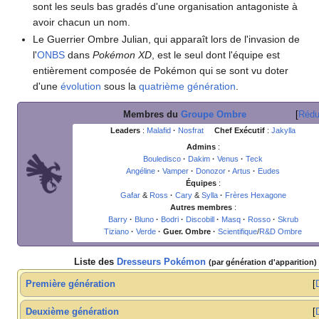
sont les seuls bas gradés d'une organisation antagoniste à
avoir chacun un nom.
Le Guerrier Ombre Julian, qui apparaît lors de l'invasion de
l'
ONBS
dans
Pokémon XD
, est le seul dont l'équipe est
entièrement composée de Pokémon qui se sont vu doter
d'une
évolution
sous la
quatrième génération
.
Membres du
Groupe Ombre
Rédu
Leaders
:
Malafid
·
Nosfrat
Chef Exécutif
:
Jakylla
Admins
:
Bouledisco
·
Dakim
·
Venus
·
Teck
Angéline
·
Vamper
·
Donozor
·
Artus
·
Eudes
Équipes
:
Gafar
&
Ross
·
Cary
&
Sylla
·
Frères Hexagone
Autres membres
:
Barry
·
Bluno
·
Bodri
·
Discobill
·
Masq
·
Rosso
·
Skrub
Tiziano
·
Verde
·
Guer. Ombre
·
Scientifique
/
R&D Ombre
Liste des
Dresseurs Pokémon
(par génération d'apparition)
Première génération
Deuxième génération