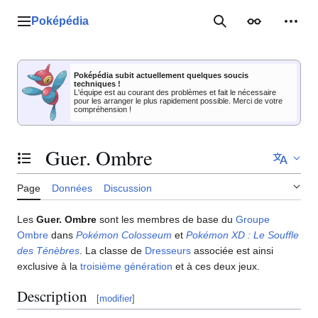
Aller
au
Poképédia
Menu principal
Rechercher
Apparence
Outil
contenu
Poképédia subit actuellement quelques soucis
techniques !
L'équipe est au courant des problèmes et fait le nécessaire
pour les arranger le plus rapidement possible. Merci de votre
compréhension !
Guer. Ombre
Basculer la table des matières
Page
Données
Discussion
Les
Guer. Ombre
sont les membres de base du
Groupe
Ombre
dans
Pokémon Colosseum
et
Pokémon XD
: Le Souffle
des Ténèbres
. La classe de
Dresseurs
associée est ainsi
exclusive à la
troisième génération
et à ces deux jeux.
Description
[
modifier
]