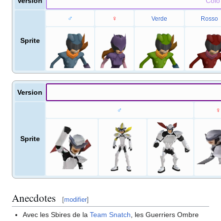
Version
Colo
♂
♀
Verde
Rosso
Sprite
Version
♂
♀
Sprite
Anecdotes
[
modifier
]
Avec les Sbires de la
Team Snatch
, les Guerriers Ombre