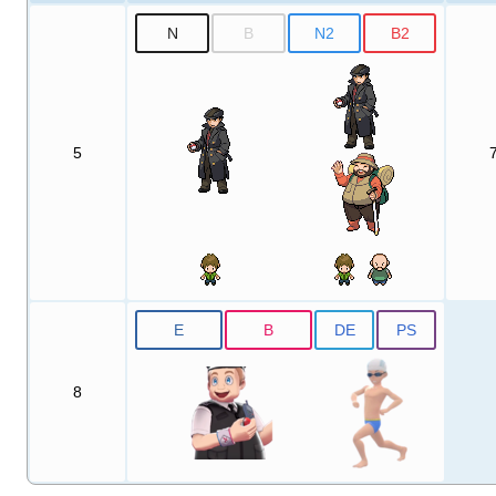
N
B
N2
B2
5
E
B
DE
PS
8