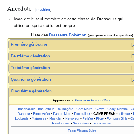
Anecdote
[
modifier
]
Iwao est le seul membre de cette classe de Dresseurs qui
utilise un sprite qui lui est propre.
Liste des
Dresseurs Pokémon
(par génération d'apparition)
Première génération
Deuxième génération
Troisième génération
Quatrième génération
Cinquième génération
Apparus avec
Pokémon Noir
et
Blanc
Baseballeur
•
Basketteur
•
Boulangère
•
Chef Métro
•
Clown
•
Colay-Monthé
•
Co
Danseur
•
Employé(e)
•
Fan de Moto
•
Footballeur
•
GAME FREAK
•
Infirmier
•
Loubards
•
Maîtresse
•
Musicien
•
Nettoyeur
•
Petit(e)
•
Pilote
•
Pompom Girls
•
Qu
Randonneur
•
Supporters
•
Tenniswoman
Team Plasma Sbire