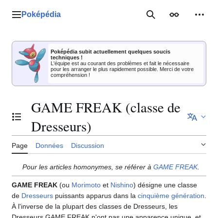
Aller
au
Poképédia
Menu principal
Rechercher
Apparence
Outil
contenu
Poképédia subit actuellement quelques soucis
techniques !
L'équipe est au courant des problèmes et fait le nécessaire
pour les arranger le plus rapidement possible. Merci de votre
compréhension !
GAME FREAK (classe de
Basculer la table des matières
Dresseurs)
Page
Données
Discussion
Pour les articles homonymes, se référer à
GAME FREAK
.
GAME FREAK
(ou
Morimoto
et
Nishino
) désigne une classe
de
Dresseurs
puissants apparus dans la
cinquième génération
.
À l'inverse de la plupart des classes de Dresseurs, les
Dresseurs GAME FREAK n'ont pas une apparence unique, et