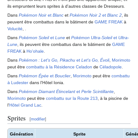
ils empruntent leurs sprites à d'autres classes de Dresseurs.
Dans
Pokémon Noir
et
Blanc
et
Pokémon Noir 2
et
Blanc 2
, ils
peuvent être combattus dans le bâtiment de
GAME FREAK
à
Volucité
, .
Dans
Pokémon Soleil
et
Lune
et
Pokémon Ultra-Soleil
et
Ultra-
Lune
, ils peuvent être combattus dans le bâtiment de
GAME
FREAK
à
Ho'ohale
.
Dans
Pokémon
: Let's Go, Pikachu
et
Let's Go, Évoli
,
Morimoto
peut être
combattu à la Résidence Celadon
de
Céladopole
.
Dans
Pokémon Épée
et
Bouclier
,
Morimoto
peut être
combattu
à Ludester
dans l'Hôtel Ionia.
Dans
Pokémon Diamant Étincelant
et
Perle Scintillante
,
Morimoto
peut être
combattu sur la Route 213
, à la piscine de
l'
Hôtel Grand Lac
.
Sprites
[
modifier
]
Génération
Sprite
Génér