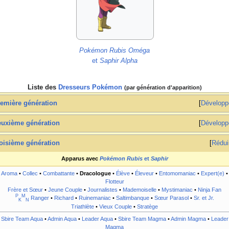
Pokémon Rubis Oméga
et
Saphir Alpha
Liste des
Dresseurs Pokémon
(par génération d'apparition)
emière génération
Développ
uxième génération
Développ
oisième génération
Rédui
Apparus avec
Pokémon Rubis
et
Saphir
Aroma
•
Collec
•
Combattante
•
Dracologue
•
Élève
•
Éleveur
•
Entomomaniac
•
Expert(e)
•
Flotteur
Frère et Sœur
•
Jeune Couple
•
Journalistes
•
Mademoiselle
•
Mystimaniac
•
Ninja Fan
P
M
Ranger
•
Richard
•
Ruinemaniac
•
Saltimbanque
•
Sœur Parasol
•
Sr. et Jr.
K
N
Triathlète
•
Vieux Couple
•
Stratège
Sbire Team Aqua
•
Admin Aqua
•
Leader Aqua
•
Sbire Team Magma
•
Admin Magma
•
Leader
Magma