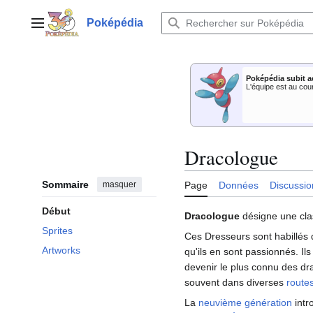
Aller
au
Poképédia
Menu principal
contenu
Poképédia subit a
L'équipe est au cou
Dracologue
Sommaire
masquer
Page
Données
Discussio
Début
Dracologue
désigne une cl
Sprites
Ces Dresseurs sont habillés
Artworks
qu'ils en sont passionnés. Il
devenir le plus connu des dra
souvent dans diverses
route
La
neuvième génération
intr