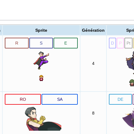
n
Sprite
Génération
Spr
R
S
E
D
P
Pt
4
RO
SA
DE
8