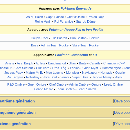
Apparus avec
Pokémon Émeraude
As du Salon
•
Capt. Palace
•
Chef d'Usine
•
Pro du Dojo
Reine Venin
•
Roi Pyramide
•
Star du Dôme
Apparus avec
Pokémon Rouge Feu
et
Vert Feuille
Couple Cool
•
Fille Baston
•
Duo Baston
•
Peintre
Boss
•
Admin Team Rocket
•
Sbire Team Rocket
Apparus avec
Pokémon Colosseum
et
XD
Artiste
•
Ass. Barjok
•
Athlète
•
Bandana Kid
•
Biker
•
Brute
•
Canaille
•
Champion CFP
hasseur
•
Chef Secteur
•
Culturiste
•
Dres. Lég.
•
Espion
•
Guer. Myst.
•
Homme Myst
•
Jeu
Joyeux Papy
•
Maître Mt B.
•
Mec Louche
•
Monsieur
•
Navigateur
•
Nomade
•
Ouvrier
Roi Targare
•
Rollerboy
•
Sbire Boul.
•
Senior
•
Super Dres.
•
Tendre Mamy
•
Voyou
R&D Ombre
•
Guer. Ombre
•
Chef Ombre
•
Admin Ombre
•
Ombre
•
Lead. Ombre
Grand Maître
•
Team Snatch
•
Lead. Snatch
atrième génération
Développ
nquième génération
Développ
xième génération
Développ