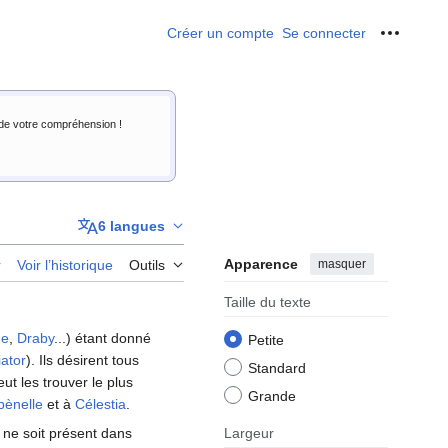
Créer un compte
Se connecter
Outils p
i de votre compréhension !
6 langues
Apparence
masquer
r
Voir l’historique
Outils
Taille du texte
he
,
Draby
...) étant donné
Petite
iator
). Ils désirent tous
Standard
ut les trouver le plus
Grande
bènelle
et à
Célestia
.
 ne soit présent dans
Largeur