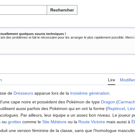
Rechercher
ctuellement quelques soucis techniques !
rant des problèmes et fait le nécessaire pour les arranger le plus rapidement possible. Merc
n
Lire
Modifie
asse de
Dresseurs
apparue lors de la
troisième génération
.
 d'une cape noire et possèdent des Pokémon de type
Dragon
(
Carmac
s utilisent aussi parfois des Pokémon qui en ont la forme (
Reptincel
,
Lév
cologues. Par ailleurs, leur équipe a un assez bon niveau. Le joueur pe
s
ou
grottes
comme le
Site Météore
ou la
Route Victoire
mais aussi à
É
oduit une version féminine de la classe, sans que l'homologue masculin