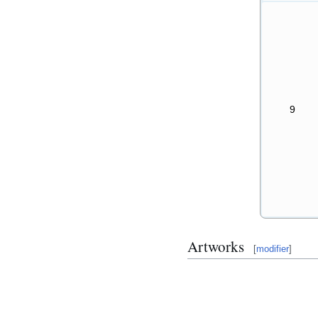
9
Artworks
[
modifier
]