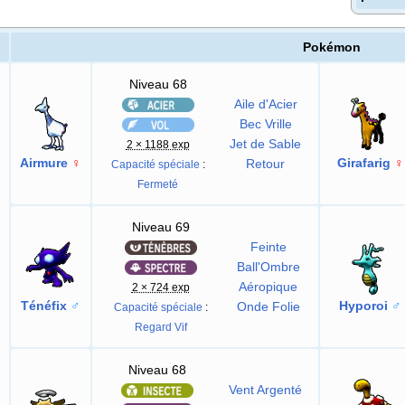
Pokémon
Niveau 68
Aile d'Acier
Bec Vrille
Jet de Sable
2 × 1188 exp
Airmure
♀
Girafarig
♀
Retour
Capacité spéciale
:
Fermeté
Niveau 69
Feinte
Ball'Ombre
Aéropique
2 × 724 exp
Ténéfix
♂
Hyporoi
♂
Onde Folie
Capacité spéciale
:
Regard Vif
Niveau 68
Vent Argenté