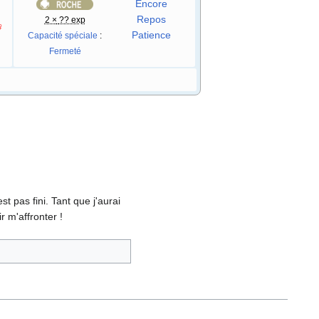
Encore
Repos
2 ×
?? exp
♀
Patience
Capacité spéciale
:
Fermeté
t pas fini. Tant que j'aurai
r m'affronter
!