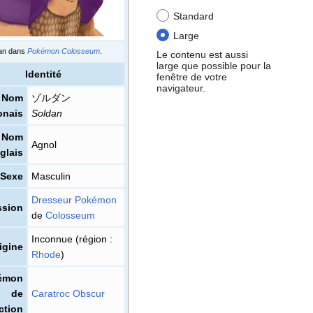
Standard
Large
tan dans
Pokémon Colosseum
.
Le contenu est aussi
large que possible pour la
Identité
fenêtre de votre
navigateur.
Nom
ゾルダン
onais
Soldan
Nom
Agnol
glais
Sexe
Masculin
Dresseur Pokémon
ssion
de
Colosseum
Inconnue (région
:
igine
Rhode
)
émon
de
Caratroc
Obscur
ction