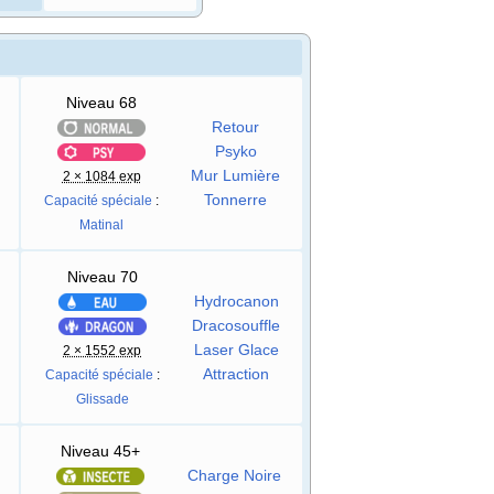
Niveau 68
Retour
Psyko
Mur Lumière
2 × 1084 exp
Tonnerre
Capacité spéciale
:
Matinal
Niveau 70
Hydrocanon
Dracosouffle
Laser Glace
2 × 1552 exp
Attraction
Capacité spéciale
:
Glissade
Niveau 45+
Charge Noire