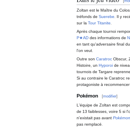
[
mod
Zoltan est le Maître du Colo
tréfonds de
Suerebe
. Il y re
sur la
Tour Titanite
.
Après chaque tournoi rempo
P★AD
des informations de
N
en tant qu'adversaire final d
l'on veut.
Outre son
Caratroc
Obscur, Z
Histoire, un
Hyporoi
de nivea
tournois de Targare reprenne
Si au contraire le Caratroc re
protagoniste à recommencer 
Pokémon
[
modifier
]
L'équipe de Zoltan est com
de 13 faiblesses, voire 5 si 
n'existait pas avant
Pokémon
pas remplacé.