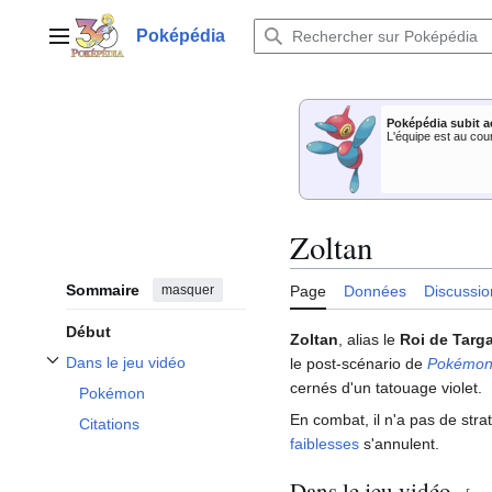
Aller
au
Poképédia
Menu principal
contenu
Poképédia subit a
L'équipe est au cou
Zoltan
Sommaire
masquer
Page
Données
Discussio
Début
Zoltan
, alias le
Roi de Targ
Dans le jeu vidéo
le post-scénario de
Pokémon
Afficher / masquer la sous-section Dans le jeu vidéo
cernés d'un tatouage violet.
Pokémon
En combat, il n'a pas de stra
Citations
faiblesses
s'annulent.
Dans le jeu vidéo