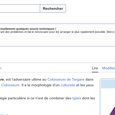
Rechercher
ctuellement quelques soucis techniques !
rant des problèmes et fait le nécessaire pour les arranger le plus rapidement possible. Merc
n
Lire
Modifie
are
, est l'adversaire ultime au
Colosseum de Targare
dans
 Colosseum
. Il a la morphologie d'un
culturiste
et les yeux
tégie particulière si ce n'est de combiner des
types
dont les