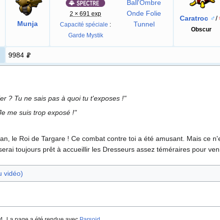
Ball'Ombre
Onde Folie
2 × 691 exp
Caratroc
♂
/
Munja
Tunnel
Capacité spéciale
:
Obscur
Garde Mystik
9984
ier
? Tu ne sais pas à quoi tu t'exposes
!"
 Je me suis trop exposé
!"
tan, le Roi de Targare
! Ce combat contre toi a été amusant. Mais ce n'es
erai toujours prêt à accueillir les Dresseurs assez téméraires pour veni
 vidéo)
4.
La page a été rendue avec
Parsoid
.