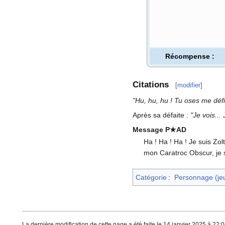
Récompense
:
Citations
[
modifier
]
"Hu, hu, hu
! Tu oses me déf
Après sa défaite
:
"Je vois...
Message P★AD
Ha
! Ha
! Ha
! Je suis Zol
mon Caratroc Obscur, je s
Catégorie
:
Personnage (jeu
La dernière modification de cette page a été faite le 14 janvier 2025 à 22:0