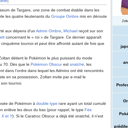
ifier
]
sseum de Targare, une zone de combat établie dans les
cèle les quatre lieutenants du
Groupe Ombre
mis en déroute
Zol
rté aux dépens d'un
Admin Ombre
,
Michael
reçoit sur ​​son
ett
concernant le «
roi
» de Targare. Ce dernier apparaît
u cinquième tournoi et peut être affronté autant de fois que
jap
oltan détient le Pokémon le plus puissant du mode
an
u 70. Dès que le
Pokémon Obscur
est
snatché
, les
nt dans l'ordre dans lequel les Admins ont été rencontrés.
ste en sa possession, Zoltan invite par e-mail le
son tournoi.
Profe
Or
posée de Pokémon à
double type
rare ayant un total cumulé
l'on enlève les deux du bas (pour rappel, le type
Fée
Pok
 X
et
Y
). Si le Caratroc Obscur a déjà été snatché, il n'est
prédile