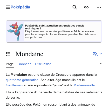
Aller
au
Poképédia
Menu principal
Rechercher
Apparence
Outil
contenu
Poképédia subit actuellement quelques soucis
techniques !
L'équipe est au courant des problèmes et fait le nécessaire
pour les arranger le plus rapidement possible. Merci de votre
compréhension !
Mondaine
Basculer la table des matières
Page
Données
Discussion
La
Mondaine
est une classe de Dresseurs apparue dans la
quatrième génération
. Son alter-égo masculin est le
Gentleman
et son équivalente "jeune" est la
Mademoiselle
.
Elle a l'apparence d'une vieille dame habillée de ses vêtements
de sortie.
Elle possède des Pokémon ressemblant à des animaux de