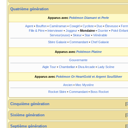
Quatrième génération
Apparus avec
Pokémon Diamant
et
Perle
Agent
•
Bouffon
•
Caméraman
•
Cowgirl
•
Cycliste
•
Duo
•
Éleveuse
•
Ferm
Fille & Père
•
Interviewer
•
Joggeur
•
Mondaine
•
Ouvrier
•
Poké Enfant
Serveur(euse)
•
Skieur
•
Star
•
Vénérable
Sbire Galaxie
•
Commandant
•
Chef Galaxie
Apparus avec
Pokémon Platine
Gouvernante
Aigle Tour
•
Chambellan
•
Diva Arcade
•
Lady Scène
Apparus avec
Pokémon Or HeartGold
et
Argent SoulSilver
Ancien
•
Mec Mystère
Rocket Sbire
•
Commandant
•
Boss Rocket
Cinquième génération
Sixième génération
Septième génération