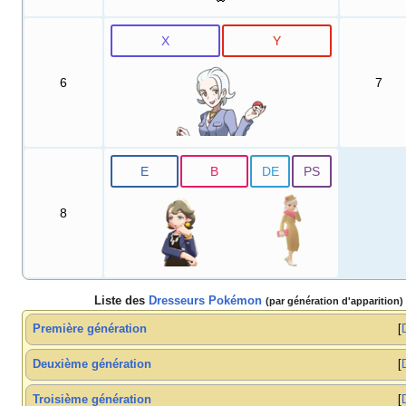
X
Y
6
7
E
B
DE
PS
8
Liste des
Dresseurs Pokémon
(par génération d'apparition)
Première génération
Deuxième génération
Troisième génération