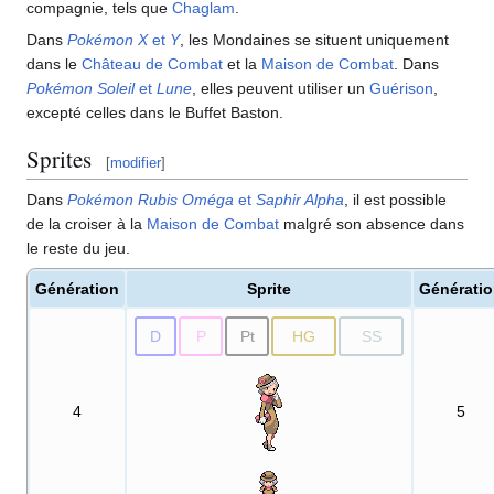
compagnie, tels que
Chaglam
.
Dans
Pokémon X
et
Y
, les Mondaines se situent uniquement
dans le
Château de Combat
et la
Maison de Combat
. Dans
Pokémon Soleil
et
Lune
, elles peuvent utiliser un
Guérison
,
excepté celles dans le Buffet Baston.
Sprites
[
modifier
]
Dans
Pokémon Rubis Oméga
et
Saphir Alpha
, il est possible
de la croiser à la
Maison de Combat
malgré son absence dans
le reste du jeu.
Génération
Sprite
Générati
D
P
Pt
HG
SS
4
5