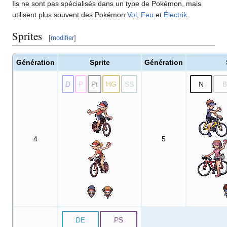
Ils ne sont pas spécialisés dans un type de Pokémon, mais
utilisent plus souvent des Pokémon
Vol
,
Feu
et
Électrik
.
Sprites
[
modifier
]
Génération
Sprite
Génération
D
P
Pt
HG
SS
N
B
4
5
DE
PS