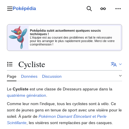
Aller
au
Poképédia
Menu principal
Rechercher
Apparence
Outil
contenu
Poképédia subit actuellement quelques soucis
techniques !
L'équipe est au courant des problèmes et fait le nécessaire
pour les arranger le plus rapidement possible. Merci de votre
compréhension !
Cycliste
Basculer la table des matières
Page
Données
Discussion
Le
Cycliste
est une classe de Dresseurs apparue dans la
quatrième génération
.
Comme leur nom l'indique, tous les cyclistes sont à vélo. Ce
sont de jeunes gens en tenue de sport avec une visière pour le
soleil. À partir de
Pokémon Diamant Étincelant
et
Perle
Scintillante
, les visières sont remplacées par des casques.