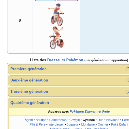
8
Liste des
Dresseurs Pokémon
(par génération d'apparition)
Première génération
Deuxième génération
Troisième génération
Quatrième génération
Apparus avec
Pokémon Diamant
et
Perle
Agent
•
Bouffon
•
Caméraman
•
Cowgirl
•
Cycliste
•
Duo
•
Éleveuse
•
Ferm
Fille & Père
•
Interviewer
•
Joggeur
•
Mondaine
•
Ouvrier
•
Poké Enfant
Serveur(euse)
•
Skieur
•
Star
•
Vénérable