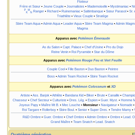
Flotteur
Frère et Sœur
•
Jeune Couple
•
Journalistes
•
Mademoiselle
•
Mystimaniac
•
Ni
P
M
Ranger
•
Richard
•
Ruinemaniac
•
Saltimbanque
•
Sœur Parasol
•
Sr. 
K
N
Triathlète
•
Vieux Couple
•
Stratège
Sbire Team Aqua
•
Admin Aqua
•
Leader Aqua
•
Sbire Team Magma
•
Admin Magm
Magma
Apparus avec
Pokémon Émeraude
As du Salon
•
Capt. Palace
•
Chef d'Usine
•
Pro du Dojo
Reine Venin
•
Roi Pyramide
•
Star du Dôme
Apparus avec
Pokémon Rouge Feu
et
Vert Feuille
Couple Cool
•
Fille Baston
•
Duo Baston
•
Peintre
Boss
•
Admin Team Rocket
•
Sbire Team Rocket
Apparus avec
Pokémon Colosseum
et
XD
Artiste
•
Ass. Barjok
•
Athlète
•
Bandana Kid
•
Biker
•
Brute
•
Canaille
•
Champi
Chasseur
•
Chef Secteur
•
Culturiste
•
Dres. Lég.
•
Espion
•
Guer. Myst.
•
Homme M
Joyeux Papy
•
Maître Mt B.
•
Mec Louche
•
Monsieur
•
Navigateur
•
Nomade
Roi Targare
•
Rollerboy
•
Sbire Boul.
•
Senior
•
Super Dres.
•
Tendre Mamy
•
R&D Ombre
•
Guer. Ombre
•
Chef Ombre
•
Admin Ombre
•
Ombre
•
Lead. 
Grand Maître
•
Team Snatch
•
Lead. Snatch
Quatrième génération