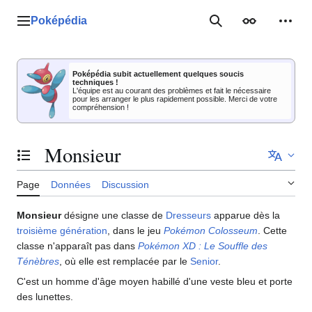
Aller
au
Poképédia
Menu principal
Rechercher
Apparence
Outil
contenu
Poképédia subit actuellement quelques soucis
techniques !
L'équipe est au courant des problèmes et fait le nécessaire
pour les arranger le plus rapidement possible. Merci de votre
compréhension !
Monsieur
Basculer la table des matières
Page
Données
Discussion
Monsieur
désigne une classe de
Dresseurs
apparue dès la
troisième génération
, dans le jeu
Pokémon Colosseum
. Cette
classe n'apparaît pas dans
Pokémon XD
: Le Souffle des
Ténèbres
, où elle est remplacée par le
Senior
.
C'est un homme d'âge moyen habillé d'une veste bleu et porte
des lunettes.