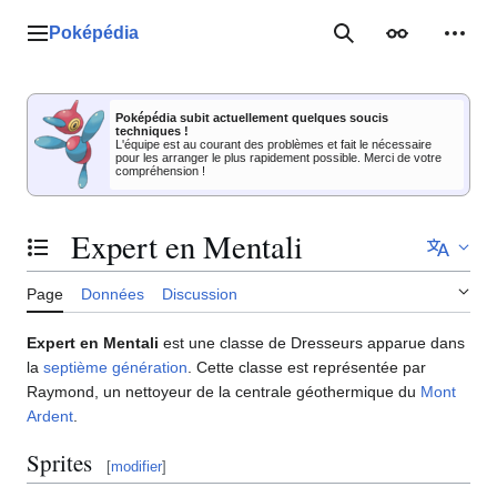
Aller
au
Poképédia
Menu principal
Rechercher
Apparence
Outil
contenu
Poképédia subit actuellement quelques soucis
techniques !
L'équipe est au courant des problèmes et fait le nécessaire
pour les arranger le plus rapidement possible. Merci de votre
compréhension !
Expert en Mentali
Basculer la table des matières
Page
Données
Discussion
Expert en Mentali
est une classe de Dresseurs apparue dans
la
septième génération
. Cette classe est représentée par
Raymond, un nettoyeur de la centrale géothermique du
Mont
Ardent
.
Sprites
[
modifier
]