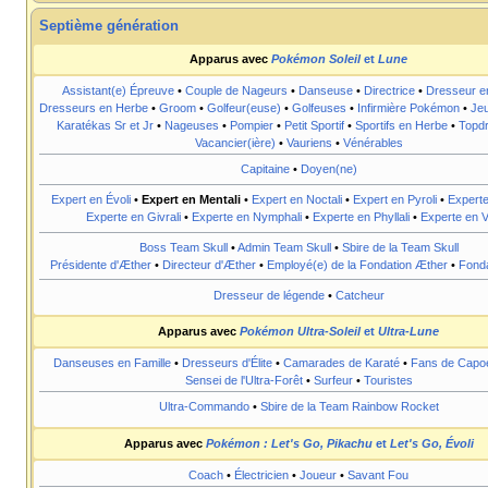
Septième génération
Apparus avec
Pokémon Soleil
et
Lune
Assistant(e) Épreuve
•
Couple de Nageurs
•
Danseuse
•
Directrice
•
Dresseur e
Dresseurs en Herbe
•
Groom
•
Golfeur(euse)
•
Golfeuses
•
Infirmière Pokémon
•
Jeu
Karatékas Sr et Jr
•
Nageuses
•
Pompier
•
Petit Sportif
•
Sportifs en Herbe
•
Topd
Vacancier(ière)
•
Vauriens
•
Vénérables
Capitaine
•
Doyen(ne)
Expert en Évoli
•
Expert en Mentali
•
Expert en Noctali
•
Expert en Pyroli
•
Experte
Experte en Givrali
•
Experte en Nymphali
•
Experte en Phyllali
•
Experte en Vo
Boss Team Skull
•
Admin Team Skull
•
Sbire de la Team Skull
Présidente d'Æther
•
Directeur d'Æther
•
Employé(e) de la Fondation Æther
•
Fonda
Dresseur de légende
•
Catcheur
Apparus avec
Pokémon Ultra-Soleil
et
Ultra-Lune
Danseuses en Famille
•
Dresseurs d'Élite
•
Camarades de Karaté
•
Fans de Capoe
Sensei de l'Ultra-Forêt
•
Surfeur
•
Touristes
Ultra-Commando
•
Sbire de la Team Rainbow Rocket
Apparus avec
Pokémon
: Let's Go, Pikachu
et
Let's Go, Évoli
Coach
•
Électricien
•
Joueur
•
Savant Fou