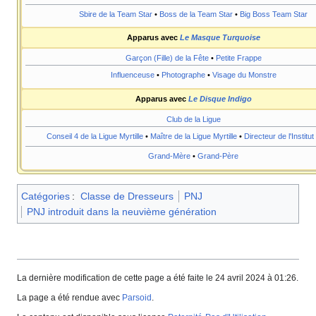
Sbire de la Team Star
•
Boss de la Team Star
•
Big Boss Team Star
Apparus avec
Le Masque Turquoise
Garçon (Fille) de la Fête
•
Petite Frappe
Influenceuse
•
Photographe
•
Visage du Monstre
Apparus avec
Le Disque Indigo
Club de la Ligue
Conseil 4 de la Ligue Myrtille
•
Maître de la Ligue Myrtille
•
Directeur de l'Institut 
Grand-Mère
•
Grand-Père
Catégories
:
Classe de Dresseurs
PNJ
PNJ introduit dans la neuvième génération
La dernière modification de cette page a été faite le 24 avril 2024 à 01:26.
La page a été rendue avec
Parsoid
.