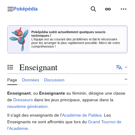
Aller
au
Poképédia
Menu principal
Rechercher
Apparence
Outil
contenu
Poképédia subit actuellement quelques soucis
techniques !
L'équipe est au courant des problèmes et fait le nécessaire
pour les arranger le plus rapidement possible. Merci de votre
compréhension !
Enseignant
Basculer la table des matières
Page
Données
Discussion
Enseignant
, ou
Enseignante
au féminin, désigne une classe
de
Dresseurs
dans les jeux principaux, apparue dans la
neuvième génération
.
Il s'agit des enseignants de l'
Académie de Paldea
. Les
Enseignants ne sont affrontés que lors du
Grand Tournoi de
l'Académie
.