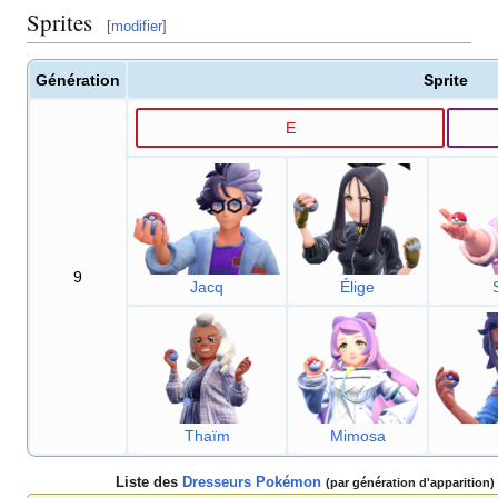
Sprites
[
modifier
]
Génération
Sprite
E
9
Jacq
Élige
Thaïm
Mimosa
Liste des
Dresseurs Pokémon
(par génération d'apparition)