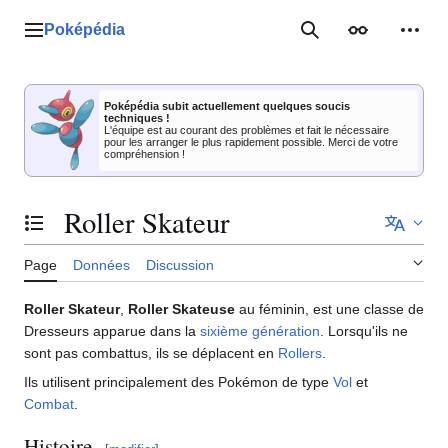
Aller
au
Poképédia
Menu principal
Rechercher
Apparence
Outil
contenu
Poképédia subit actuellement quelques soucis
techniques !
L'équipe est au courant des problèmes et fait le nécessaire
pour les arranger le plus rapidement possible. Merci de votre
compréhension !
Roller Skateur
Basculer la table des matières
Page
Données
Discussion
Roller Skateur
,
Roller Skateuse
au féminin, est une classe de
Dresseurs apparue dans la
sixième génération
. Lorsqu'ils ne
sont pas combattus, ils se déplacent en
Rollers
.
Ils utilisent principalement des Pokémon de type
Vol
et
Combat
.
Histoire