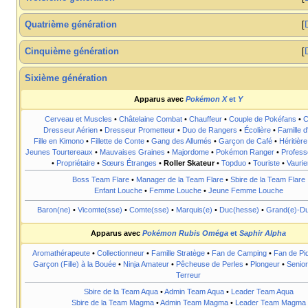
Quatrième génération
Cinquième génération
Sixième génération
Apparus avec
Pokémon X
et
Y
Cerveau et Muscles
•
Châtelaine Combat
•
Chauffeur
•
Couple de Pokéfans
•
C
Dresseur Aérien
•
Dresseur Prometteur
•
Duo de Rangers
•
Écolière
•
Famille d
Fille en Kimono
•
Fillette de Conte
•
Gang des Allumés
•
Garçon de Café
•
Héritière
Jeunes Tourtereaux
•
Mauvaises Graines
•
Majordome
•
Pokémon Ranger
•
Profes
•
Propriétaire
•
Sœurs Étranges
•
Roller Skateur
•
Topduo
•
Touriste
•
Vaurie
Boss Team Flare
•
Manager de la Team Flare
•
Sbire de la Team Flare
Enfant Louche
•
Femme Louche
•
Jeune Femme Louche
Baron(ne)
•
Vicomte(sse)
•
Comte(sse)
•
Marquis(e)
•
Duc(hesse)
•
Grand(e)-D
Apparus avec
Pokémon Rubis Oméga
et
Saphir Alpha
Aromathérapeute
•
Collectionneur
•
Famille Stratège
•
Fan de Camping
•
Fan de Pi
Garçon (Fille) à la Bouée
•
Ninja Amateur
•
Pêcheuse de Perles
•
Plongeur
•
Senior
Terreur
Sbire de la Team Aqua
•
Admin Team Aqua
•
Leader Team Aqua
Sbire de la Team Magma
•
Admin Team Magma
•
Leader Team Magma