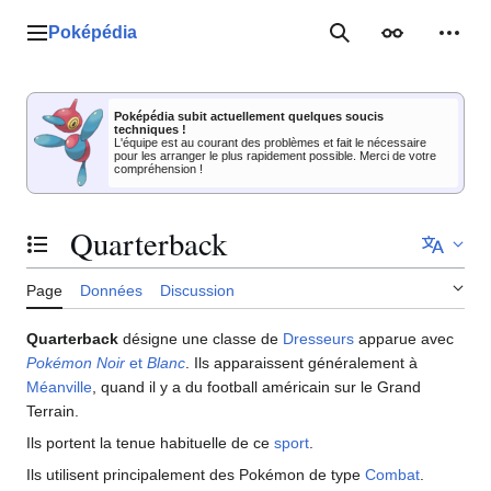
Aller
au
Poképédia
Menu principal
Rechercher
Apparence
Outil
contenu
Poképédia subit actuellement quelques soucis
techniques !
L'équipe est au courant des problèmes et fait le nécessaire
pour les arranger le plus rapidement possible. Merci de votre
compréhension !
Quarterback
Basculer la table des matières
Page
Données
Discussion
Quarterback
désigne une classe de
Dresseurs
apparue avec
Pokémon Noir
et
Blanc
. Ils apparaissent généralement à
Méanville
, quand il y a du football américain sur le Grand
Terrain.
Ils portent la tenue habituelle de ce
sport
.
Ils utilisent principalement des Pokémon de type
Combat
.