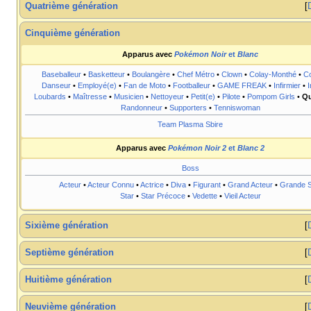
Quatrième génération
Cinquième génération
Apparus avec
Pokémon Noir
et
Blanc
Baseballeur
•
Basketteur
•
Boulangère
•
Chef Métro
•
Clown
•
Colay-Monthé
•
Co
Danseur
•
Employé(e)
•
Fan de Moto
•
Footballeur
•
GAME FREAK
•
Infirmier
•
I
Loubards
•
Maîtresse
•
Musicien
•
Nettoyeur
•
Petit(e)
•
Pilote
•
Pompom Girls
•
Qu
Randonneur
•
Supporters
•
Tenniswoman
Team Plasma Sbire
Apparus avec
Pokémon Noir 2
et
Blanc 2
Boss
Acteur
•
Acteur Connu
•
Actrice
•
Diva
•
Figurant
•
Grand Acteur
•
Grande S
Star
•
Star Précoce
•
Vedette
•
Vieil Acteur
Sixième génération
Septième génération
Huitième génération
Neuvième génération