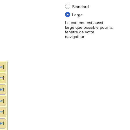
Standard
Large
Le contenu est aussi
large que possible pour la
fenêtre de votre
navigateur.
er
er
er
er
er
er