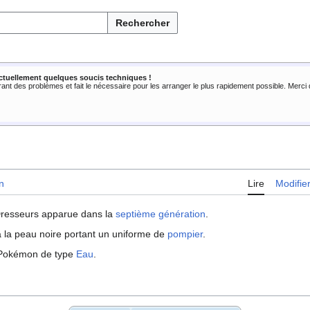
Rechercher
ctuellement quelques soucis techniques !
rant des problèmes et fait le nécessaire pour les arranger le plus rapidement possible. Merc
n
Lire
Modifie
Dresseurs apparue dans la
septième génération
.
la peau noire portant un uniforme de
pompier
.
s Pokémon de type
Eau
.