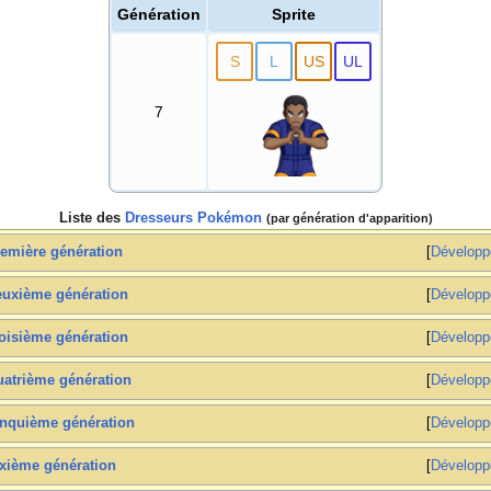
Génération
Sprite
S
L
US
UL
7
Liste des
Dresseurs Pokémon
(par génération d'apparition)
emière génération
Développ
uxième génération
Développ
oisième génération
Développ
atrième génération
Développ
nquième génération
Développ
xième génération
Développ