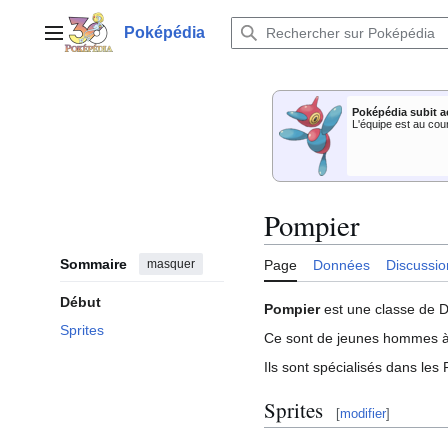
Aller
au
Poképédia
Menu principal
contenu
Poképédia subit a
L'équipe est au cou
Pompier
Sommaire
masquer
Page
Données
Discussio
Début
Pompier
est une classe de 
Sprites
Ce sont de jeunes hommes à 
Ils sont spécialisés dans le
Sprites
[
modifier
]