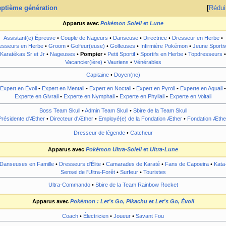
ptième génération
Rédui
Apparus avec
Pokémon Soleil
et
Lune
Assistant(e) Épreuve
•
Couple de Nageurs
•
Danseuse
•
Directrice
•
Dresseur en Herbe
•
esseurs en Herbe
•
Groom
•
Golfeur(euse)
•
Golfeuses
•
Infirmière Pokémon
•
Jeune Sporti
Karatékas Sr et Jr
•
Nageuses
•
Pompier
•
Petit Sportif
•
Sportifs en Herbe
•
Topdresseurs
•
Vacancier(ière)
•
Vauriens
•
Vénérables
Capitaine
•
Doyen(ne)
Expert en Évoli
•
Expert en Mentali
•
Expert en Noctali
•
Expert en Pyroli
•
Experte en Aquali
•
Experte en Givrali
•
Experte en Nymphali
•
Experte en Phyllali
•
Experte en Voltali
Boss Team Skull
•
Admin Team Skull
•
Sbire de la Team Skull
Présidente d'Æther
•
Directeur d'Æther
•
Employé(e) de la Fondation Æther
•
Fondation Æthe
Dresseur de légende
•
Catcheur
Apparus avec
Pokémon Ultra-Soleil
et
Ultra-Lune
Danseuses en Famille
•
Dresseurs d'Élite
•
Camarades de Karaté
•
Fans de Capoeira
•
Kata
Sensei de l'Ultra-Forêt
•
Surfeur
•
Touristes
Ultra-Commando
•
Sbire de la Team Rainbow Rocket
Apparus avec
Pokémon
: Let's Go, Pikachu
et
Let's Go, Évoli
Coach
•
Électricien
•
Joueur
•
Savant Fou