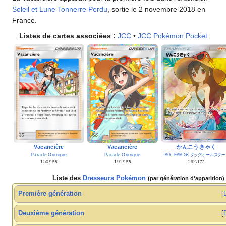
Soleil et Lune Tonnerre Perdu
, sortie le 2 novembre 2018 en
France.
Listes de cartes associées
:
JCC
•
JCC Pokémon Pocket
Vacancière
Vacancière
かんこうきゃく
Parade Onirique
Parade Onirique
TAG TEAM GX タッグオールスタ
150
191
192
/155
/155
/173
Liste des
Dresseurs Pokémon
(par génération d'apparition)
Première génération
Deuxième génération