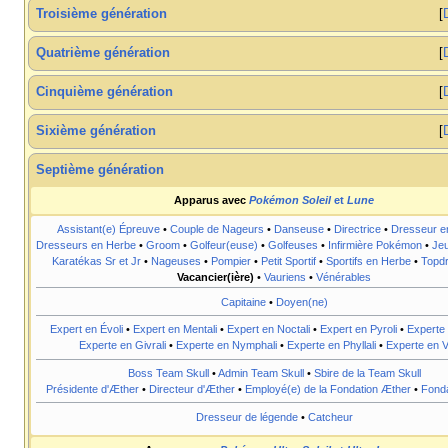
Troisième génération
Quatrième génération
Cinquième génération
Sixième génération
Septième génération
Apparus avec
Pokémon Soleil
et
Lune
Assistant(e) Épreuve
•
Couple de Nageurs
•
Danseuse
•
Directrice
•
Dresseur e
Dresseurs en Herbe
•
Groom
•
Golfeur(euse)
•
Golfeuses
•
Infirmière Pokémon
•
Jeu
Karatékas Sr et Jr
•
Nageuses
•
Pompier
•
Petit Sportif
•
Sportifs en Herbe
•
Topd
Vacancier(ière)
•
Vauriens
•
Vénérables
Capitaine
•
Doyen(ne)
Expert en Évoli
•
Expert en Mentali
•
Expert en Noctali
•
Expert en Pyroli
•
Experte 
Experte en Givrali
•
Experte en Nymphali
•
Experte en Phyllali
•
Experte en Vo
Boss Team Skull
•
Admin Team Skull
•
Sbire de la Team Skull
Présidente d'Æther
•
Directeur d'Æther
•
Employé(e) de la Fondation Æther
•
Fonda
Dresseur de légende
•
Catcheur