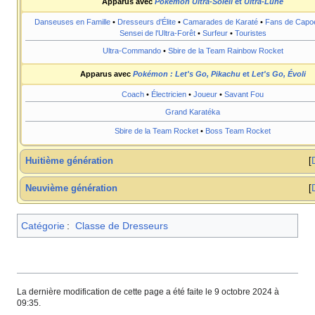
Apparus avec
Pokémon Ultra-Soleil
et
Ultra-Lune
Danseuses en Famille
•
Dresseurs d'Élite
•
Camarades de Karaté
•
Fans de Capoe
Sensei de l'Ultra-Forêt
•
Surfeur
•
Touristes
Ultra-Commando
•
Sbire de la Team Rainbow Rocket
Apparus avec
Pokémon
: Let's Go, Pikachu
et
Let's Go, Évoli
Coach
•
Électricien
•
Joueur
•
Savant Fou
Grand Karatéka
Sbire de la Team Rocket
•
Boss Team Rocket
Huitième génération
Neuvième génération
Catégorie
:
Classe de Dresseurs
La dernière modification de cette page a été faite le 9 octobre 2024 à
09:35.