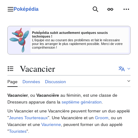
Aller
au
Poképédia
Menu principal
Rechercher
Apparence
Outil
contenu
Poképédia subit actuellement quelques soucis
techniques !
L'équipe est au courant des problèmes et fait le nécessaire
pour les arranger le plus rapidement possible. Merci de votre
compréhension !
Vacancier
Basculer la table des matières
Page
Données
Discussion
Vacancier
, ou
Vacancière
au féminin, est une classe de
Dresseurs apparue dans la
septième génération
.
Un Vacancier et une Vacancière peuvent former un duo appelé
"
Jeunes Tourtereaux
". Une Vacancière et un
Groom
, ou un
Vacancier et une
Vaurienne
, peuvent former un duo appelé
"
Touristes
".