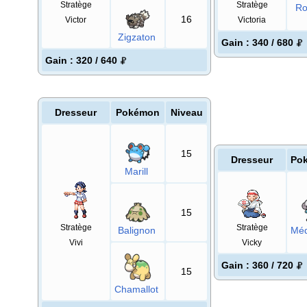
Stratège
Stratège
Ro
16
Victor
Victoria
Zigzaton
Gain
: 340 / 680
Gain
: 320 / 640
Dresseur
Pokémon
Niveau
15
Dresseur
Po
Marill
15
Stratège
Stratège
Balignon
Méd
Vivi
Vicky
Gain
: 360 / 720
15
Chamallot