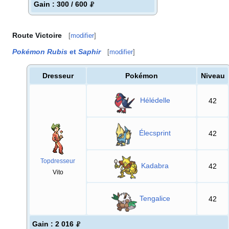
Gain
: 300 / 600
Route Victoire
[
modifier
]
Pokémon Rubis
et
Saphir
[
modifier
]
Dresseur
Pokémon
Niveau
Hélédelle
42
Élecsprint
42
Topdresseur
Kadabra
42
Vito
Tengalice
42
Gain
: 2 016