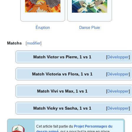
Éruption
Danse Pluie
Matchs
[
modifier
]
Match Victor vs Pierre, 1 vs 1
Développer
Match Victoria vs Flora, 1 vs 1
Développer
Match Vivi vs Max, 1 vs 1
Développer
Match Vicky vs Sacha, 1 vs 1
Développer
Cet article fait partie du
Projet Personnages du
dessin animé
, qui a pour but la mise en place