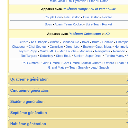
Reine Venin
•
Roi Pyramide
•
Star du Dôme
Apparus avec
Pokémon Rouge Feu
et
Vert Feuille
Couple Cool
•
Fille Baston
•
Duo Baston
•
Peintre
Boss
•
Admin Team Rocket
•
Sbire Team Rocket
Apparus avec
Pokémon Colosseum
et
XD
Artiste
•
Ass. Barjok
•
Athlète
•
Bandana Kid
•
Biker
•
Brute
•
Canaille
•
Champi
Chasseur
•
Chef Secteur
•
Culturiste
•
Dres. Lég.
•
Espion
•
Guer. Myst.
•
Homme M
Joyeux Papy
•
Maître Mt B.
•
Mec Louche
•
Monsieur
•
Navigateur
•
Nomade
•
Roi Targare
•
Rollerboy
•
Sbire Boul.
•
Senior
•
Super Dres.
•
Tendre Mamy
•
R&D Ombre
•
Guer. Ombre
•
Chef Ombre
•
Admin Ombre
•
Ombre
•
Lead. 
Grand Maître
•
Team Snatch
•
Lead. Snatch
Quatrième génération
Cinquième génération
Sixième génération
Septième génération
Huitième génération