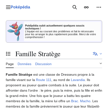
Aller
au
Poképédia
Menu principal
Rechercher
Apparence
Outil
contenu
Poképédia subit actuellement quelques soucis
techniques !
L'équipe est au courant des problèmes et fait le nécessaire
pour les arranger le plus rapidement possible. Merci de votre
compréhension !
Famille Stratège
Basculer la table des matières
Page
Données
Discussion
Famille Stratège
est une classe de Dresseurs propre à la
famille vivant sur la
Route 111
, au nord de
Lavandia
. Ils
proposent au joueur quatre combats à la suite. Le joueur doit
affronter dans l'ordre
: le père, puis la mère, puis la fille et enfin
la grand-mère. Une fois que le joueur a battu les quatre
membres de la famille, la mère lui offre un
Brac. Macho
. Les
membres de la famille préviennent le joueur que leur fils/petit-