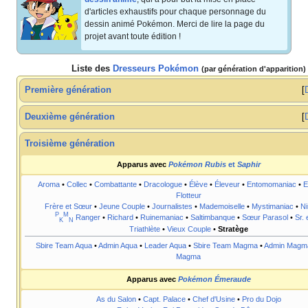
d'articles exhaustifs pour chaque personnage du
dessin animé Pokémon. Merci de lire la page du
projet avant toute édition
!
Liste des
Dresseurs Pokémon
(par génération d'apparition)
Première génération
Deuxième génération
Troisième génération
Apparus avec
Pokémon Rubis
et
Saphir
Aroma
•
Collec
•
Combattante
•
Dracologue
•
Élève
•
Éleveur
•
Entomomaniac
•
E
Flotteur
Frère et Sœur
•
Jeune Couple
•
Journalistes
•
Mademoiselle
•
Mystimaniac
•
Ni
P
M
Ranger
•
Richard
•
Ruinemaniac
•
Saltimbanque
•
Sœur Parasol
•
Sr. 
K
N
Triathlète
•
Vieux Couple
•
Stratège
Sbire Team Aqua
•
Admin Aqua
•
Leader Aqua
•
Sbire Team Magma
•
Admin Magm
Magma
Apparus avec
Pokémon Émeraude
As du Salon
•
Capt. Palace
•
Chef d'Usine
•
Pro du Dojo