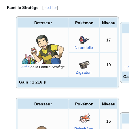
Famille Stratège
[
modifier
]
Dresseur
Pokémon
Niveau
17
Nirondelle
19
Atrée
de la Famille Stratège
Éle
Zigzaton
Ga
Gain
: 1 216
Dresseur
Pokémon
Niveau
16
Poissirène