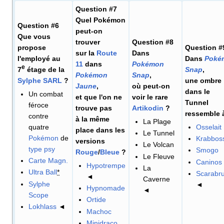
Question #7
Quel Pokémon
Question #6
peut-on
Que vous
trouver
Question #8
propose
Question #
sur la
Route
Dans
l'employé au
Dans
Poké
11
dans
Pokémon
e
7
étage de la
Snap
,
Pokémon
Snap
,
Sylphe SARL
?
une ombre
Jaune
,
où peut-on
dans le
Un combat
et que l'on ne
voir le rare
Tunnel
féroce
trouve pas
Artikodin
?
ressemble 
contre
à la même
La Plage
quatre
Osselait
place dans les
Le Tunnel
Pokémon
de
Krabbos
versions
Le Volcan
type
psy
Smogo
Rouge
/
Bleue
?
Le Fleuve
Carte Magn.
Caninos
Hypotrempe
La
Ultra Ball
*
Scarabr
◄
Caverne
Sylphe
◄
Hypnomade
◄
Scope
Ortide
Lokhlass
◄
Machoc
Minidraco