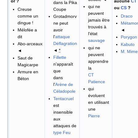
or
?
aucune
CT
dans la Pika
qui ne
ou
CS
?
Creuse
Coupe
peuvent
comme un
Draco
Grotadmorv
jamais être
dingue
!
ne peut
Métamo
trouvés à
Mélofée a
avoir
◄
l'état
dit
l'
attaque
Porygon
sauvage
Déflagration
Abo-arceaux
Kabuto
qui ne
◄
*
◄
M. Mime
peuvent
Fillette
Saut de
apprendre
n'apparaît
Magicarpe
la
que
Armure en
CT
dans
Béton
Patience
l'
Arène de
qui
Céladopole
évoluent
Tentacruel
en utilisant
est
une
insensible
Pierre
aux
attaques de
type
Feu