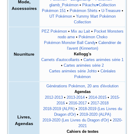
Mode,
glamb_Pokémon
•
Pikachu♥Collection
Accessoires
Pokémon 151
•
Pokémon Shirts
•
U-Treasure
•
UT Pokémon
•
Yummy Mart Pokémon
Collection
PEZ Pokémon
•
Mix au Lait
•
Pocket Monsters
nodo ame
•
Pokémon Choko
Pokémon Monster Ball Candy
•
Calendrier de
l'avent (Kinnerton)
Nourriture
Kellogg's
Carnets d'autocollants
•
Cartes animées série 1
•
Cartes animées série 2
Cartes animées série Johto
•
Céréales
Pokémon
Générations Pokémon, 20 ans d'évolution
Agendas
2012-2013
•
2013-2014
•
2014-2015
•
2015-
2016
•
2016-2017
•
2017-2018
2018-2019 (ALPA)
•
2018-2019 (Les Livres du
Dragon d'Or)
•
2019-2020 (ALPA)
Livres,
2019-2020 (Les Livres du Dragon d'Or)
•
2020-
Agendas
2021
Cahiers de textes