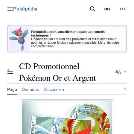
Aller
au
Poképédia
Menu principal
Rechercher
Apparence
Outil
contenu
Poképédia subit actuellement quelques soucis
techniques !
L'équipe est au courant des problèmes et fait le nécessaire
pour les arranger le plus rapidement possible. Merci de votre
compréhension !
CD Promotionnel
Basculer la table des matières
Pokémon Or et Argent
Page
Données
Discussion