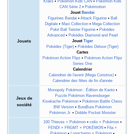
Kraks
•
Pokémon Kids CAN
•
Pokémon Kids
CAN Série 2
•
Pokémotion
Jouet
Bandai
Figurines Bandai
•
Attack Figurine
•
Ball
Digitale
•
Maxi Collection
•
Mega Collection
Poké Ball Twister Figurine
•
Pokédex
Advanced
•
Pokédex Diamond and Pearl
Jouets
Jouet
Tiger
Pokédex (Tiger)
•
Pokédex Deluxe (Tiger)
Cartes
Pokémon Action Flipz
•
Pokémon Action Flipz
Series One
Calendrier
Calendrier de l'avent (Mega Construx)
•
Calendrier des fêtes de fin d'année
Monopoly Pokémon
: Édition de Kanto
•
Puzzle Pokémon Ravensburger
Jeux de
Kisekache Pokémon
•
Pokémon Battle Chess
société
BW Version
•
BuraBura Pokémon
Pokémon Jr.
•
Dobble Pocket Monster
100 Thieves + Pokémon
•
celio × Pokémon
•
FENDI × FRGMT × POKÉMON
•
Fila ×
Pokémon
•
Longchamp × Pokémon
•