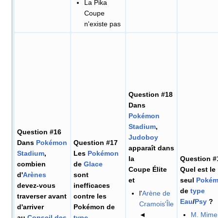
La Pika
Coupe
n'existe pas
Question #18
Dans
Pokémon
Stadium
,
Question #16
Judoboy
Dans
Pokémon
Question #17
apparaît dans
Stadium
,
Les
Pokémon
la
Question #
combien
de
Glace
Coupe Élite
Quel est le
d'
Arènes
sont
et
seul
Poké
devez-vous
inefficaces
de
type
l'
Arène de
traverser avant
contre les
Eau
/
Psy
?
Cramois'Île
d'arriver
Pokémon de
◄
M. Mime
au
Conseil des
type