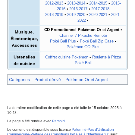
2012-2013
•
2013-2014
•
2014-2015
•
2015-
2016
•
2016-2017
•
2017-2018
2018-2019
•
2019-2020
•
2020-2021
•
2021-
2022
•
CD Promotionnel Pokémon Or et Argent
•
Musique,
Channel 7 Pikachu Remote
Électronique,
Poké Ball Plus
•
Poké Ball Zip Case
•
Accessoires
Pokémon GO Plus
Ustensiles
Coffret cuisine Pokémon
•
Roulette à Pizza
Poké Ball
de cuisine
Catégories
:
Produit dérivé
Pokémon Or et Argent
La dernière modification de cette page a été faite le 15 octobre 2025 à
10:48.
La page a été rendue avec
Parsoid
.
Le contenu est disponible sous licence
Paternité-Pas d'Utilisation
Commerciale-Partage des Conditions Initiales à l'Identique 3.0
sauf