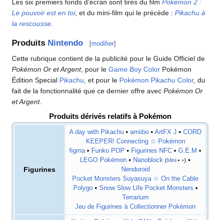
Les six premiers fonds d'écran sont tirés du film
Pokémon 2
:
Le pouvoir est en toi
, et du mini-film qui le précède
:
Pikachu à
la rescousse
.
Produits
Nintendo
[
modifier
]
Cette rubrique contient de la publicité pour le Guide Officiel de
Pokémon Or et Argent
, pour le
Game Boy Color
Pokémon
Édition Special
Pikachu
, et pour le
Pokémon Pikachu Color
, du
fait de la fonctionnalité que ce dernier offre avec
Pokémon Or
et Argent
.
Produits dérivés relatifs à Pokémon
A day with Pikachu
•
amiibo
•
ArtFX J
•
CORD
KEEPER! Connecting ☆ Pokémon
figma
•
Funko POP
•
Figurines NFC
•
G.E.M
•
LEGO Pokémon
•
Nanoblock
•
(
Mini
•
+
)
Figurines
Nendoroid
Pocket Monsters Suyasuya ☆ On the Cable
Polygo
•
Snow Slow Life Pocket Monsters
•
Terrarium
Jeu de Figurines à Collectionner Pokémon