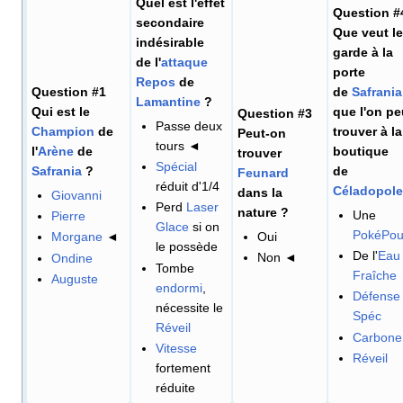
Quel est l'effet
Question #
secondaire
Que veut le
indésirable
garde à la
de l'
attaque
porte
Repos
de
Question #1
de
Safrania
Lamantine
?
Qui est le
que l'on pe
Question #3
Passe deux
Champion
de
trouver à la
Peut-on
tours ◄
l'
Arène
de
boutique
trouver
Spécial
Safrania
?
de
Feunard
réduit d'1/4
Céladopole
dans la
Giovanni
Perd
Laser
nature
?
Une
Pierre
Glace
si on
PokéPo
Oui
Morgane
◄
le possède
De l'
Eau
Non ◄
Ondine
Tombe
Fraîche
Auguste
endormi
,
Défense
nécessite le
Spéc
Réveil
Carbone
Vitesse
Réveil
fortement
réduite