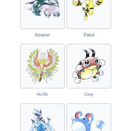
Donphan
Élekid
Ho-Oh
Coxy