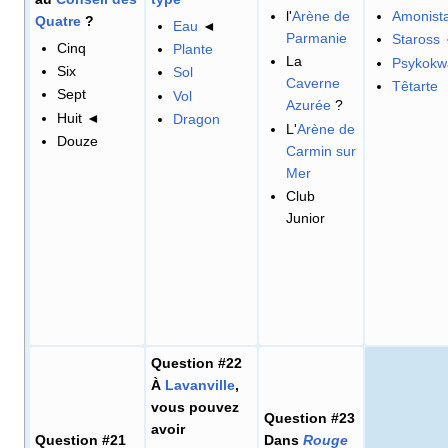
l'
Arène de
Amonist
Quatre
?
Eau
◄
Parmanie
Staross
Cinq
Plante
La
Psykokw
Six
Sol
Caverne
Têtarte
Sept
Vol
Azurée
?
Huit ◄
Dragon
L'
Arène de
Douze
Carmin sur
Mer
Club
Junior
Question #22
À
Lavanville
,
vous pouvez
Question #23
avoir
Question #21
Dans
Rouge