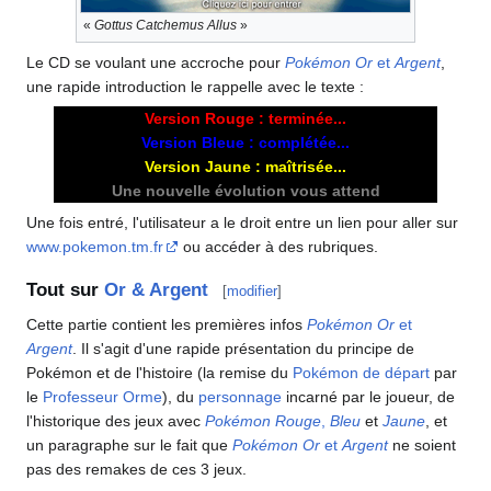
«
Gottus Catchemus Allus
»
Le CD se voulant une accroche pour
Pokémon Or
et
Argent
,
une rapide introduction le rappelle avec le texte
:
Version Rouge
: terminée...
Version Bleue
: complétée...
Version Jaune
: maîtrisée...
Une nouvelle évolution vous attend
Une fois entré, l'utilisateur a le droit entre un lien pour aller sur
www.pokemon.tm.fr
ou accéder à des rubriques.
Tout sur
Or & Argent
[
modifier
]
Cette partie contient les premières infos
Pokémon Or
et
Argent
. Il s'agit d'une rapide présentation du principe de
Pokémon et de l'histoire (la remise du
Pokémon de départ
par
le
Professeur Orme
), du
personnage
incarné par le joueur, de
l'historique des jeux avec
Pokémon Rouge
,
Bleu
et
Jaune
, et
un paragraphe sur le fait que
Pokémon Or
et
Argent
ne soient
pas des remakes de ces 3 jeux.