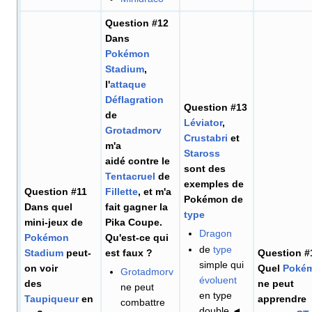
Question #12
Dans
Pokémon
Stadium
,
l'
attaque
Déflagration
Question #13
de
Léviator
,
Grotadmorv
Crustabri
et
m'a
Staross
aidé contre le
sont des
Tentacruel
de
exemples de
Question #11
Fillette
, et m'a
Pokémon de
Dans quel
fait gagner la
type
mini-jeux de
Pika Coupe.
Dragon
Pokémon
Qu'est-ce qui
de
type
Stadium
peut-
est faux
?
Question #
simple qui
on voir
Quel
Poké
Grotadmorv
évoluent
des
ne peut
ne peut
en type
Taupiqueur
en
apprendre
combattre
double ◄