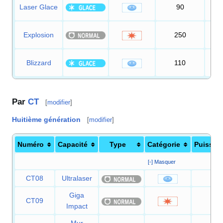
Laser Glace
90
1
Explosion
250
1
Blizzard
110
Par
CT
[
modifier
]
Huitième génération
[
modifier
]
Numéro
Capacité
Type
Catégorie
Puissan
[-] Masquer
CT08
Ultralaser
150
Giga
CT09
150
Impact