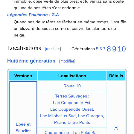
immobile, observe-le de plus près, et tu verras sans doute
qu'une de ses têtes s'est endormie.
Légendes Pokémon
:
Z-A
Quand ses deux têtes se fâchent en même temps, il souffle
un blizzard depuis sa corne et couvre les alentours de
neige.
Localisations
8
9
10
Générations
5
6
7
[
modifier
]
Huitième génération
[
modifier
]
Versions
Localisations
Détails
Route 10
Terres Sauvages
:
Lac Coupenotte Est
,
Lac Coupenotte Ouest
,
Lac Milobellus Sud
,
Lac Ouragan
,
Prairie Entre-Ponts
Épée et
[+]
Bouclier
Couronneige
:
Lac Poké Ball
,