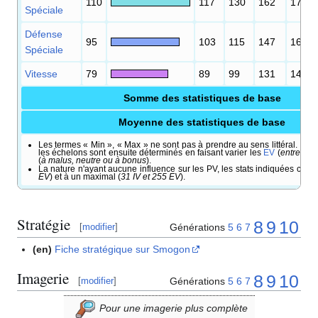
110
117
130
162
178
Spéciale
Défense
95
103
115
147
161
Spéciale
Vitesse
79
89
99
131
144
Somme des statistiques de base
Moyenne des statistiques de base
Les termes «
Min
», «
Max
» ne sont pas à prendre au sens littéral. Il s'a
les échelons sont ensuite déterminés en faisant varier les
EV
(
entre 0 e
(
à malus, neutre ou à bonus
).
La nature n'ayant aucune influence sur les PV, les stats indiquées corr
EV
) et à un maximal (
31 IV et 255 EV
).
Stratégie
8
9
10
Générations
5
6
7
[
modifier
]
(en)
Fiche stratégique sur Smogon
Imagerie
8
9
10
Générations
5
6
7
[
modifier
]
Pour une imagerie plus complète