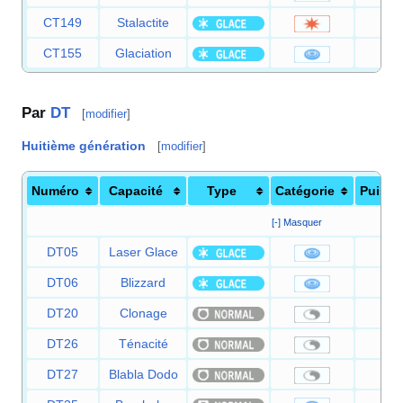
CT149
Stalactite
2
CT155
Glaciation
OH
Par
DT
[
modifier
]
Huitième génération
[
modifier
]
Numéro
Capacité
Type
Catégorie
Puissa
[-] Masquer
DT05
Laser Glace
9
DT06
Blizzard
11
DT20
Clonage
DT26
Ténacité
DT27
Blabla Dodo