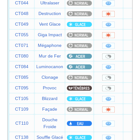
CT044
Ultralaser
15
CT048
Destruction
20
CT049
Vent Glace
5
CT055
Giga Impact
15
CT071
Mégaphone
9
CT080
Mur de Fer
CT084
Luminocanon
8
CT085
Clonage
CT095
Provoc
CT105
Blizzard
11
CT109
Façade
7
Douche
CT110
5
Froide
CT138
Souffle Glacé
6