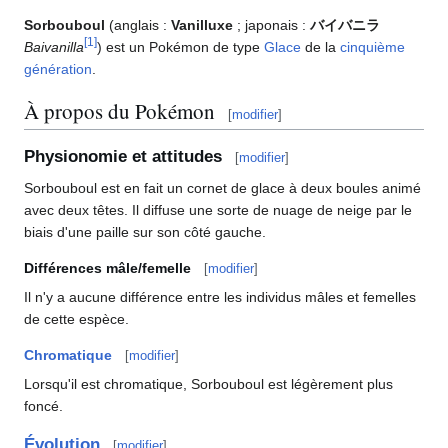
Sorbouboul
(anglais
:
Vanilluxe
; japonais
:
バイバニラ
[
1
]
Baivanilla
) est un Pokémon de type
Glace
de la
cinquième
génération
.
À propos du Pokémon
[
modifier
]
Physionomie et attitudes
[
modifier
]
Sorbouboul est en fait un cornet de glace à deux boules animé
avec deux têtes. Il diffuse une sorte de nuage de neige par le
biais d'une paille sur son côté gauche.
Différences mâle/femelle
[
modifier
]
Il n'y a aucune différence entre les individus mâles et femelles
de cette espèce.
Chromatique
[
modifier
]
Lorsqu'il est chromatique, Sorbouboul est légèrement plus
foncé.
Évolution
[
modifier
]