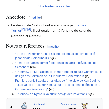
051
029
039
/217
/086
/155
[Voir toutes les cartes]
Anecdote
[
modifier
]
Le design de Sorbouboul a été conçu par
James
[
2
]
[
3
]
[
4
]
Turner
. Il est également à l'origine de celui de
Sorbébé et Sorboul.
Notes et références
[
modifier
]
Lien du Pokémon Center Online présentant le nom déposé
japonais de Sorbouboul.
(ja)
Tweet de James Turner à propos de la famille d'évolution de
Sorbébé
(en)
Interview de Ken Sugimori, Takao Unno et Yusuke Ohmura sur le
design des Pokémon de la Cinquième Génération
(ja)
Première partie traduite en anglais de l'interview de Ken Sugimori,
Takao Unno et Yusuke Ohmura sur le design des Pokémon de la
Cinquième Génération
(en)
Interview de Nyoro Rika sur le design des Pokémon
(ja)
Sorboul
Vivaldaim
◄
►