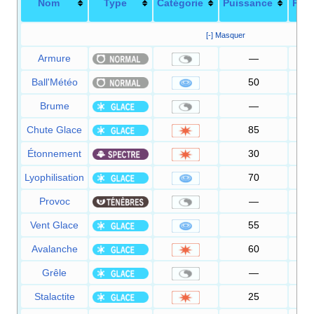
Nom
Type
Catégorie
Puissance
Préc
[-] Masquer
Armure
—
Ball'Météo
50
1
Brume
—
Chute Glace
85
Étonnement
30
1
Lyophilisation
70
1
Provoc
—
1
Vent Glace
55
Avalanche
60
1
Grêle
—
Stalactite
25
1