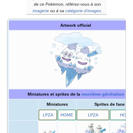
de ce Pokémon, référez-vous à son
imagerie
ou à sa
catégorie d'images
.
Artwork officiel
Miniatures et sprites de la
neuvième génération
Miniatures
Sprites de face
LPZA
HOME
LPZA
HOME