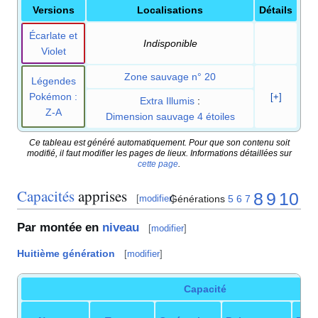
Versions
Localisations
Détails
Écarlate et
Indisponible
Violet
Zone sauvage n° 20
Légendes
Pokémon
:
[+]
Extra Illumis
:
Z-A
Dimension sauvage 4 étoiles
Ce tableau est généré automatiquement. Pour que son contenu soit
modifié, il faut modifier les pages de lieux. Informations détaillées sur
cette page
.
Capacités
apprises
8
9
10
Générations
5
6
7
[
modifier
]
Par montée en
niveau
[
modifier
]
Huitième génération
[
modifier
]
Capacité