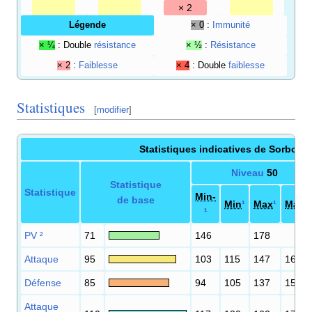
× 2
Légende
× 0
:
Immunité
× ¼
: Double
résistance
× ½
:
Résistance
× 2
:
Faiblesse
× 4
: Double
faiblesse
Statistiques
[
modifier
]
Statistiques indicatives de Sorboub
Niveau
50
Statistique
Statistique
Min-
de base
Min
¹
Max
¹
Max+
¹
PV
²
71
146
178
Attaque
95
103
115
147
161
Défense
85
94
105
137
150
Attaque