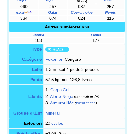
(Monts)
090
257
087
257
US
UL
Galar
Couronneige
Illumis
Alola
334
074
024
115
Autres numérotations
Shuffle
Lentis
103
177
Type
Catégorie
Pokémon
Congère
Taille
1,3 m, soit 4 pieds 3 pouces
Poids
57,5 kg, soit 126,8 livres
1.
Corps Gel
Talents
2.
Alerte Neige
(génération 7+)
3.
Armurouillée
(
talent caché
)
Groupe d'Œuf
Minéral
Éclosion
20
cycles
Points effort
+3 Att. Spé