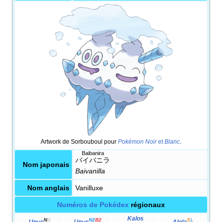
Artwork de Sorbouboul pour
Pokémon Noir
et
Blanc
.
Baibanira
バイバニラ
Nom japonais
Baivanilla
Nom anglais
Vanilluxe
Numéros de Pokédex
régionaux
Kalos
N
B
N2
B2
S
L
Unys
Unys
Alola