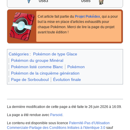
0583
0585
Cet article fait partie du
Projet Pokédex
, qui a pour
but la mise en place d'articles exhaustifs pour
chaque Pokémon. Merci de lire la page du projet
avant toute édition
!
Catégories
:
Pokémon de type Glace
Pokémon du groupe Minéral
Pokémon listé comme Blanc
Pokémon
Pokémon de la cinquième génération
Page de Sorbouboul
Évolution finale
La dernière modification de cette page a été faite le 26 juin 2026 à 16:09.
La page a été rendue avec
Parsoid
.
Le contenu est disponible sous licence
Paternité-Pas d'Utilisation
Commerciale-Partage des Conditions Initiales à l'Identique 3.0
sauf