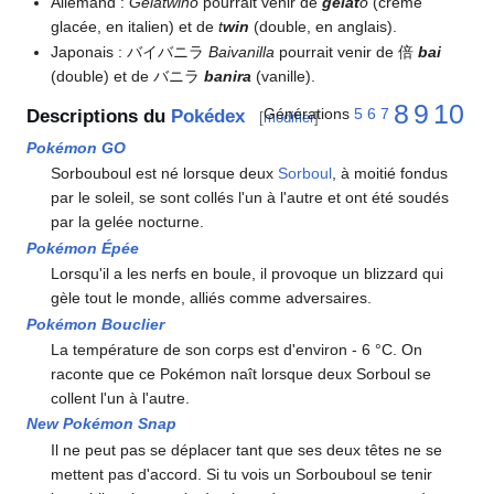
Allemand
:
Gelatwino
pourrait venir de
gelat
o
(crème
glacée, en italien) et de
t
win
(double, en anglais).
Japonais
: バイバニラ
Baivanilla
pourrait venir de 倍
bai
(double) et de バニラ
banira
(vanille).
8
9
10
Générations
5
6
7
Descriptions du
Pokédex
[
modifier
]
Pokémon GO
Sorbouboul est né lorsque deux
Sorboul
, à moitié fondus
par le soleil, se sont collés l'un à l'autre et ont été soudés
par la gelée nocturne.
Pokémon Épée
Lorsqu'il a les nerfs en boule, il provoque un blizzard qui
gèle tout le monde, alliés comme adversaires.
Pokémon Bouclier
La température de son corps est d'environ - 6 °C. On
raconte que ce Pokémon naît lorsque deux Sorboul se
collent l'un à l'autre.
New Pokémon Snap
Il ne peut pas se déplacer tant que ses deux têtes ne se
mettent pas d'accord. Si tu vois un Sorbouboul se tenir