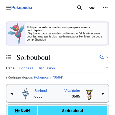
Aller
au
Poképédia
Menu principal
Rechercher
Apparence
Outil
contenu
Poképédia subit actuellement quelques soucis
techniques !
L'équipe est au courant des problèmes et fait le nécessaire
pour les arranger le plus rapidement possible. Merci de votre
compréhension !
Sorbouboul
Basculer la table des matières
Page
Données
Discussion
(Redirigé depuis
Pokémon n°0584
)
Sorboul
Vivaldaim
◄
►
0583
0585
№ 0584
Sorbouboul