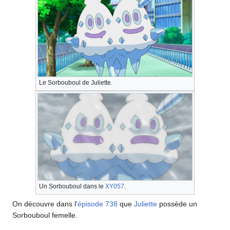
Le Sorbouboul de Juliette.
Un Sorbouboul dans le
XY057
.
On découvre dans l'
épisode 738
que
Juliette
possède un
Sorbouboul femelle.