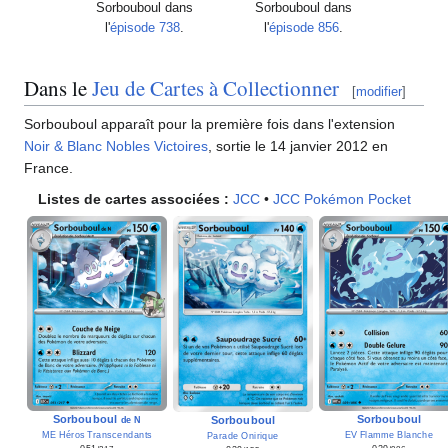
Sorbouboul dans
Sorbouboul dans
l'
épisode 738
.
l'
épisode 856
.
Dans le
Jeu de Cartes à Collectionner
[
modifier
]
Sorbouboul apparaît pour la première fois dans l'extension
Noir & Blanc Nobles Victoires
, sortie le 14 janvier 2012 en
France.
Listes de cartes associées
:
JCC
•
JCC Pokémon Pocket
Sorbouboul
Sorbouboul
Sorbouboul
de N
ME Héros Transcendants
EV Flamme Blanche
Parade Onirique