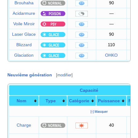
Brouhaha
90
1
Acidarmure
—
Voile Miroir
—
1
Laser Glace
90
1
Blizzard
110
Glaciation
OHKO
Neuvième génération
[
modifier
]
Capacité
Nom
Type
Catégorie
Puissance
Préc
[-] Masquer
Charge
40
1