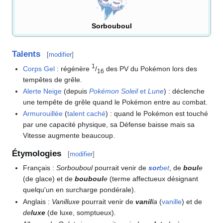
Sorbouboul
Talents
[
modifier
]
1
Corps Gel
: régénère
/
des PV du Pokémon lors des
16
tempêtes de grêle.
Alerte Neige
(depuis
Pokémon Soleil
et
Lune
)
: déclenche
une tempête de grêle quand le Pokémon entre au combat.
Armurouillée
(
talent caché
)
: quand le Pokémon est touché
par une capacité physique, sa Défense baisse mais sa
Vitesse augmente beaucoup.
Étymologies
[
modifier
]
Français
:
Sorbouboul
pourrait venir de
sor
bet
, de
boul
e
(de glace) et de
bouboul
e
(terme affectueux désignant
quelqu'un en surcharge pondérale).
Anglais
:
Vanilluxe
pourrait venir de
vanil
la
(
vanille
) et de
de
luxe
(de luxe, somptueux).