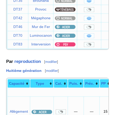
DT35
Brouhaha
9
DT37
Provoc
DT42
Mégaphone
9
DT46
Mur de Fer
DT70
Luminocanon
8
DT83
Interversion
Par
reproduction
[
modifier
]
Huitième génération
[
modifier
]
Capacité
Type
Cat.
Puis.
Préc.
PP
Allègement
—
—
15