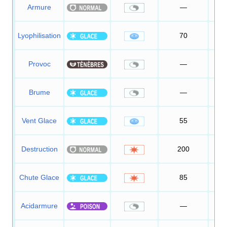
Armure
—
Lyophilisation
70
1
Provoc
—
1
Brume
—
Vent Glace
55
Destruction
200
1
Chute Glace
85
Acidarmure
—