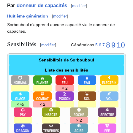
Par
donneur de capacités
[
modifier
]
Huitième génération
[
modifier
]
Sorbouboul n'apprend aucune capacité via le donneur de
capacités.
Sensibilités
8
9
10
Générations
5
6
7
[
modifier
]
Sensibilités de Sorbouboul
Liste des sensibilités
× 2
× ½
× 2
× 2