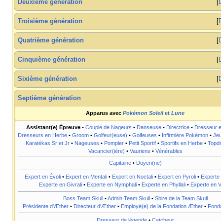
Deuxième génération
Troisième génération
Quatrième génération
Cinquième génération
Sixième génération
Septième génération
Apparus avec
Pokémon Soleil
et
Lune
Assistant(e) Épreuve
•
Couple de Nageurs
•
Danseuse
•
Directrice
•
Dresseur 
Dresseurs en Herbe
•
Groom
•
Golfeur(euse)
•
Golfeuses
•
Infirmière Pokémon
•
Jeu
Karatékas Sr et Jr
•
Nageuses
•
Pompier
•
Petit Sportif
•
Sportifs en Herbe
•
Topd
Vacancier(ière)
•
Vauriens
•
Vénérables
Capitaine
•
Doyen(ne)
Expert en Évoli
•
Expert en Mentali
•
Expert en Noctali
•
Expert en Pyroli
•
Experte 
Experte en Givrali
•
Experte en Nymphali
•
Experte en Phyllali
•
Experte en Vo
Boss Team Skull
•
Admin Team Skull
•
Sbire de la Team Skull
Présidente d'Æther
•
Directeur d'Æther
•
Employé(e) de la Fondation Æther
•
Fonda
Dresseur de légende
•
Catcheur