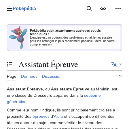
Aller
au
Poképédia
Menu principal
Rechercher
Apparence
Outil
contenu
Poképédia subit actuellement quelques soucis
techniques !
L'équipe est au courant des problèmes et fait le nécessaire
pour les arranger le plus rapidement possible. Merci de votre
compréhension !
Assistant Épreuve
Basculer la table des matières
Page
Données
Discussion
Assistant Épreuve
, ou
Assistante Épreuve
au féminin, est
une classe de Dresseurs apparue dans la
septième
génération
.
Comme leur nom l'indique, ils sont principalement croisés à
proximité des
épreuves
d'
Alola
et s'occupent de différentes
tâches autour du sujet, comme vérifier le niveau des
Dresseurs, les guider ou maintenir fermés des passages que