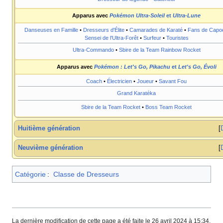
Apparus avec
Pokémon Ultra-Soleil
et
Ultra-Lune
Danseuses en Famille
•
Dresseurs d'Élite
•
Camarades de Karaté
•
Fans de Capoe
Sensei de l'Ultra-Forêt
•
Surfeur
•
Touristes
Ultra-Commando
•
Sbire de la Team Rainbow Rocket
Apparus avec
Pokémon
: Let's Go, Pikachu
et
Let's Go, Évoli
Coach
•
Électricien
•
Joueur
•
Savant Fou
Grand Karatéka
Sbire de la Team Rocket
•
Boss Team Rocket
Huitième génération
Neuvième génération
Catégorie
:
Classe de Dresseurs
La dernière modification de cette page a été faite le 26 avril 2024 à 15:34.