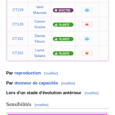
Vent
CT119
60
Mauvais
Canon
CT128
80
Graine
Danse
CT151
120
Fleurs
Lame
CT152
125
Solaire
Par
reproduction
[
modifier
]
Par
donneur de capacités
[
modifier
]
Lors d'un stade d'évolution antérieur
[
modifier
]
Sensibilités
[
modifier
]