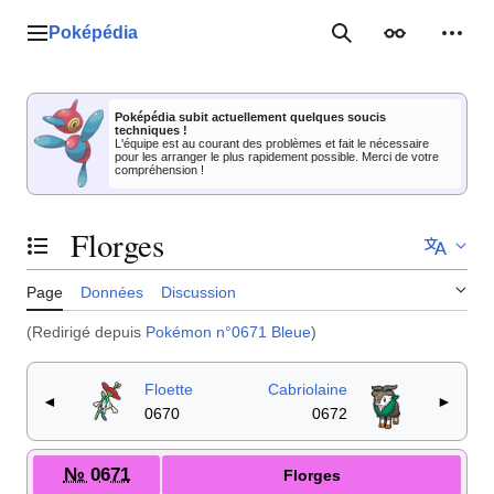
Aller
au
Poképédia
Menu principal
Rechercher
Apparence
Outil
contenu
Poképédia subit actuellement quelques soucis
techniques !
L'équipe est au courant des problèmes et fait le nécessaire
pour les arranger le plus rapidement possible. Merci de votre
compréhension !
Florges
Basculer la table des matières
Page
Données
Discussion
(Redirigé depuis
Pokémon n°0671 Bleue
)
Floette
Cabriolaine
◄
►
0670
0672
№ 0671
Florges