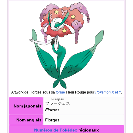
Artwork de Florges sous sa
forme
Fleur Rouge pour
Pokémon X
et
Y
.
Furājesu
フラージェス
Nom japonais
Florges
Nom anglais
Florges
Numéros de Pokédex
régionaux