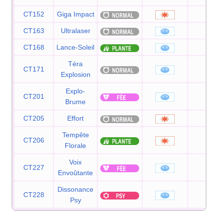
CT152
Giga Impact
150
CT163
Ultralaser
150
CT168
Lance-Soleil
120
Téra
CT171
80
Explosion
Explo-
CT201
100
Brume
CT205
Effort
—
Tempête
CT206
90
Florale
Voix
CT227
80
Envoûtante
Dissonance
CT228
75
Psy