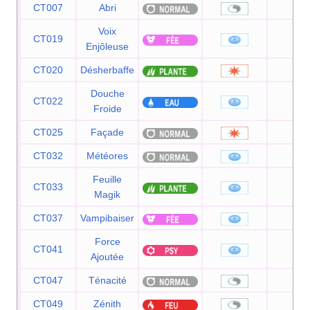
CT007
Abri
—
Voix
CT019
40
Enjôleuse
CT020
Désherbaffe
50
Douche
CT022
50
Froide
CT025
Façade
70
CT032
Météores
60
Feuille
CT033
60
Magik
CT037
Vampibaiser
50
Force
CT041
20
Ajoutée
CT047
Ténacité
—
CT049
Zénith
—