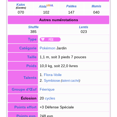
Kalos
US
UL
Paldea
Illumis
Alola
(Centre)
070
102
147
040
Autres numérotations
Shuffle
Lentis
385
023
Type
Catégorie
Pokémon
Jardin
Taille
1,1 m, soit 3 pieds 7 pouces
Poids
10,0 kg, soit 22,0 livres
1.
Flora-Voile
Talents
2.
Symbiose
(
talent caché
)
Groupe d'Œuf
Féerique
Éclosion
20
cycles
Points effort
+3 Défense Spéciale
Points exp.
248 exp.