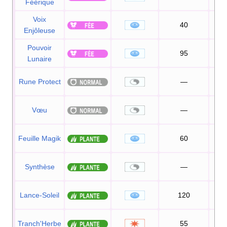
Féérique
Voix
40
Enjôleuse
Pouvoir
95
1
Lunaire
Rune Protect
—
Vœu
—
1
Feuille Magik
60
Synthèse
—
Lance-Soleil
120
1
Tranch'Herbe
55