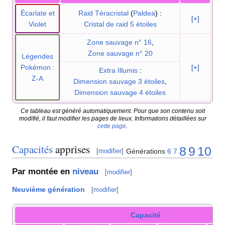
Écarlate et
Raid Téracristal
(
Paldea
)
:
[+]
Violet
Cristal de raid 5 étoiles
Zone sauvage n° 16
,
Zone sauvage n° 20
Légendes
Pokémon
:
[+]
Extra Illumis
:
Z-A
Dimension sauvage 3 étoiles
,
Dimension sauvage 4 étoiles
Ce tableau est généré automatiquement. Pour que son contenu soit
modifié, il faut modifier les pages de lieux. Informations détaillées sur
cette page
.
Capacités
apprises
8
9
10
Générations
6
7
[
modifier
]
Par montée en
niveau
[
modifier
]
Neuvième génération
[
modifier
]
Capacité