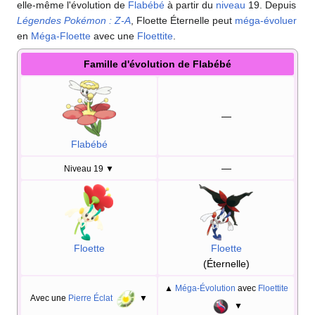
elle-même l'évolution de
Flabébé
à partir du
niveau
19. Depuis
Légendes Pokémon
:
Z-A
, Floette Éternelle peut
méga-évoluer
en
Méga-Floette
avec une
Floettite
.
Famille d'évolution de Flabébé
—
Flabébé
—
Niveau 19
▼
Floette
Floette
(Éternelle)
▲
Méga-Évolution
avec
Floettite
Avec une
Pierre Éclat
▼
▼