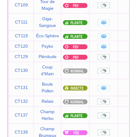
Tour de
CT109
—
Magie
Giga-
CT111
75
Sangsue
CT119
Éco-Sphère
90
CT120
Psyko
90
CT129
Plénitude
—
Coup
CT130
—
d'Main
Boule
CT131
90
Pollen
CT132
Relais
—
Champ
CT137
—
Herbu
Champ
CT139
—
Brumeux