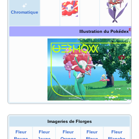
Chromatique
E
V
Illustration du Pokédex
Imageries de
Florges
Fleur
Fleur
Fleur
Fleur
Fleur
Rouge
Jaune
Orange
Bleue
Blanche