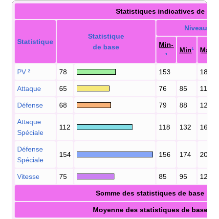
Statistiques indicatives de Flo
Niveau
50
Statistique
Statistique
Min-
de base
Min
¹
Max
¹
¹
PV
²
78
153
185
Attaque
65
76
85
117
Défense
68
79
88
120
Attaque
112
118
132
164
Spéciale
Défense
154
156
174
206
Spéciale
Vitesse
75
85
95
127
Somme des statistiques de base
Moyenne des statistiques de base