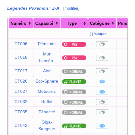
Légendes Pokémon
:
Z-A
[
modifier
]
Numéro
Capacité
Type
Catégorie
Puissan
[-] Masquer
CT006
Plénitude
—
Mur
CT016
—
Lumière
CT017
Abri
—
CT026
Éco-Sphère
90
CT027
Météores
60
CT032
Reflet
—
CT035
Ténacité
—
Giga-
CT042
75
Sangsue