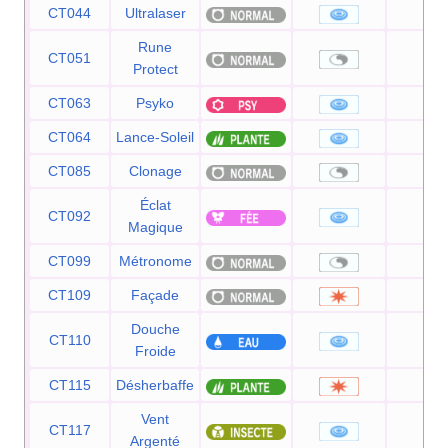
CT044
Ultralaser
150
Rune
CT051
—
Protect
CT063
Psyko
90
CT064
Lance-Soleil
120
CT085
Clonage
—
Éclat
CT092
80
Magique
CT099
Métronome
—
CT109
Façade
70
Douche
CT110
50
Froide
CT115
Désherbaffe
50
Vent
CT117
60
Argenté