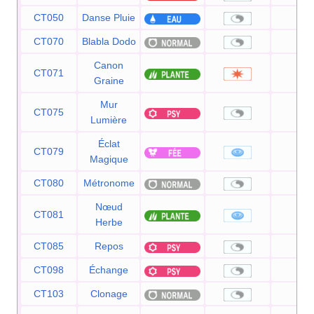
CT050
Danse Pluie
—
CT070
Blabla Dodo
—
Canon
CT071
80
Graine
Mur
CT075
—
Lumière
Éclat
CT079
80
Magique
CT080
Métronome
—
Nœud
CT081
—
Herbe
CT085
Repos
—
CT098
Échange
—
CT103
Clonage
—