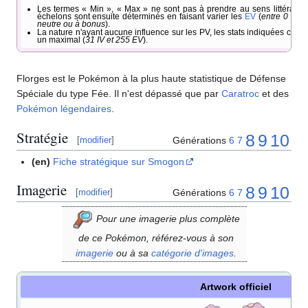
Les termes «
Min
», «
Max
» ne sont pas à prendre au sens littéral. Il
échelons sont ensuite déterminés en faisant varier les
EV
(
entre 0 et 2
neutre ou à bonus
).
La nature n'ayant aucune influence sur les PV, les stats indiquées corr
un maximal (
31 IV et 255 EV
).
Florges est le Pokémon à la plus haute statistique de Défense
Spéciale du type Fée. Il n'est dépassé que par
Caratroc
et des
Pokémon légendaires
.
Stratégie
8
9
10
Générations
6
7
[
modifier
]
(en)
Fiche stratégique sur Smogon
Imagerie
8
9
10
Générations
6
7
[
modifier
]
Pour une imagerie plus complète
de ce Pokémon, référez-vous à son
imagerie
ou à sa
catégorie d'images
.
Artwork officiel