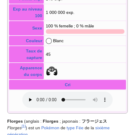
Exp au niveau
1 000 000 exp.
100
100
% femelle ; 0
% mâle
Sexe
Couleur
Blanc
Taux de
45
capture
Apparence
du corps
Cri
Florges
(anglais
:
Florges
; japonais
:
フラージェス
[
1
]
Florges
) est un
Pokémon
de
type
Fée
de la
sixième
génération
.