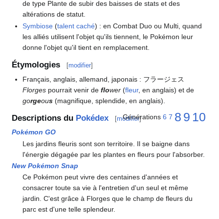
de type Plante de subir des baisses de stats et des
altérations de statut.
Symbiose
(
talent caché
)
: en Combat Duo ou Multi, quand
les alliés utilisent l'objet qu'ils tiennent, le Pokémon leur
donne l'objet qu'il tient en remplacement.
Étymologies
[
modifier
]
Français, anglais, allemand, japonais
: フラージェス
Florges
pourrait venir de
flo
wer
(
fleur
, en anglais) et de
go
rge
ou
s
(magnifique, splendide, en anglais).
8
9
10
Générations
6
7
Descriptions du
Pokédex
[
modifier
]
Pokémon GO
Les jardins fleuris sont son territoire. Il se baigne dans
l'énergie dégagée par les plantes en fleurs pour l'absorber.
New Pokémon Snap
Ce Pokémon peut vivre des centaines d'années et
consacrer toute sa vie à l'entretien d'un seul et même
jardin. C'est grâce à Florges que le champ de fleurs du
parc est d'une telle splendeur.