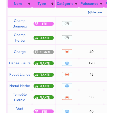
Nom
Type
Catégorie
Puissance
Préc
[-] Masquer
Champ
—
Brumeux
Champ
—
Herbu
Charge
40
1
Danse Fleurs
120
1
Fouet Lianes
45
1
Nœud Herbe
—
1
Tempête
90
1
Florale
Vent
40
1