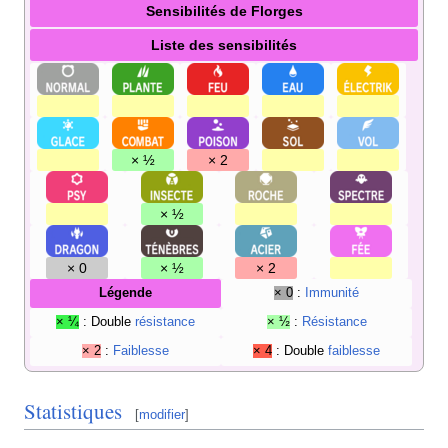
Sensibilités de Florges
Liste des sensibilités
× ½
× 2
× ½
× 0
× ½
× 2
Légende
× 0
:
Immunité
× ¼
: Double
résistance
× ½
:
Résistance
× 2
:
Faiblesse
× 4
: Double
faiblesse
Statistiques
[
modifier
]