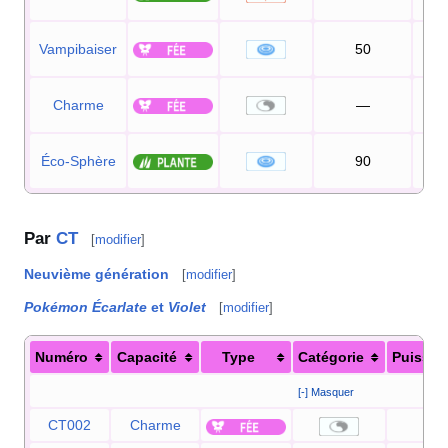
Vampibaiser
50
1
Charme
—
1
Éco-Sphère
90
1
Par
CT
[
modifier
]
Neuvième génération
[
modifier
]
Pokémon Écarlate
et
Violet
[
modifier
]
Numéro
Capacité
Type
Catégorie
Puissan
[-] Masquer
CT002
Charme
—