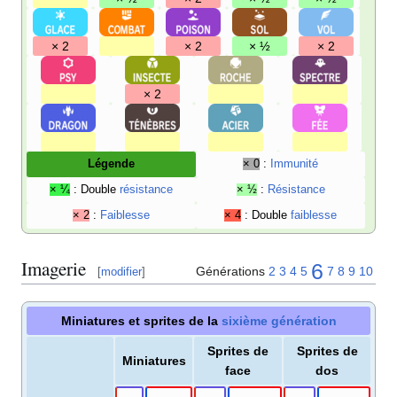
× 2
× 2
× ½
× 2
× 2
Légende
× 0
:
Immunité
× ¼
: Double
résistance
× ½
:
Résistance
× 2
:
Faiblesse
× 4
: Double
faiblesse
Imagerie
6
Générations
2
3
4
5
7
8
9
10
[
modifier
]
Miniatures et sprites de la
sixième génération
Sprites de
Sprites de
Miniatures
face
dos