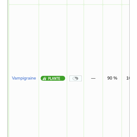
Vampigraine
—
90
%
10