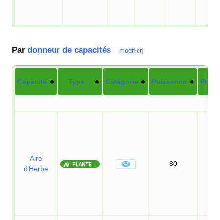
Par
donneur de capacités
[
modifier
]
Capacité
Type
Catégorie
Puissance
Préci
Aire
80
10
d'Herbe