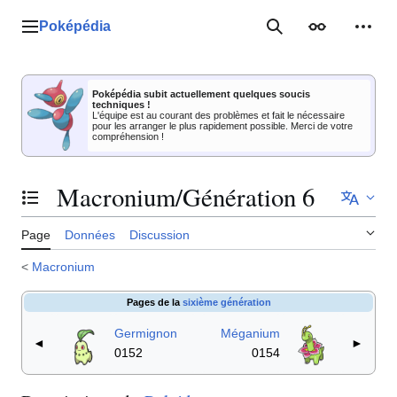
Aller
au
Poképédia
Menu principal
Rechercher
Apparence
Outil
contenu
Poképédia subit actuellement quelques soucis
techniques !
L'équipe est au courant des problèmes et fait le nécessaire
pour les arranger le plus rapidement possible. Merci de votre
compréhension !
Macronium/Génération 6
Basculer la table des matières
Page
Données
Discussion
<
Macronium
Pages de la
sixième génération
Germignon
Méganium
◄
►
0152
0154