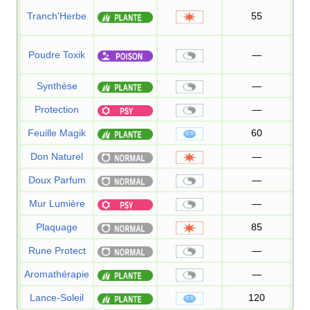
Tranch'Herbe
55
Poudre Toxik
—
Synthèse
—
Protection
—
Feuille Magik
60
Don Naturel
—
Doux Parfum
—
Mur Lumière
—
Plaquage
85
Rune Protect
—
Aromathérapie
—
Lance-Soleil
120