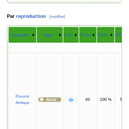
Par
reproduction
[
modifier
]
Capacité
Type
Cat.
Puis.
Préc.
PP
Pouvoir
60
100
%
5
Antique