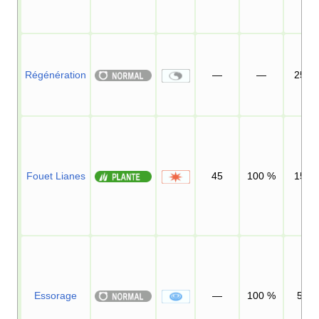
Régénération
—
—
25
Fouet Lianes
45
100
%
15
Essorage
—
100
%
5