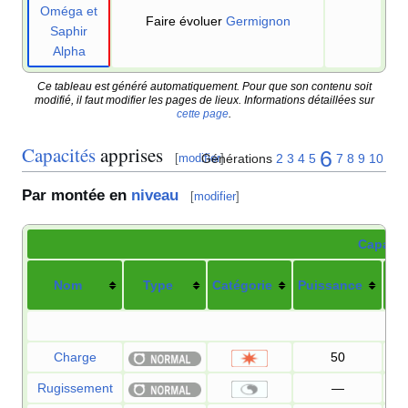
Oméga et
Faire évoluer
Germignon
Saphir
Alpha
Ce tableau est généré automatiquement. Pour que son contenu soit
modifié, il faut modifier les pages de lieux. Informations détaillées sur
cette page
.
Capacités
apprises
6
Générations
2
3
4
5
7
8
9
10
[
modifier
]
Par montée en
niveau
[
modifier
]
Capacit
Nom
Type
Catégorie
Puissance
Pré
Charge
50
Rugissement
—