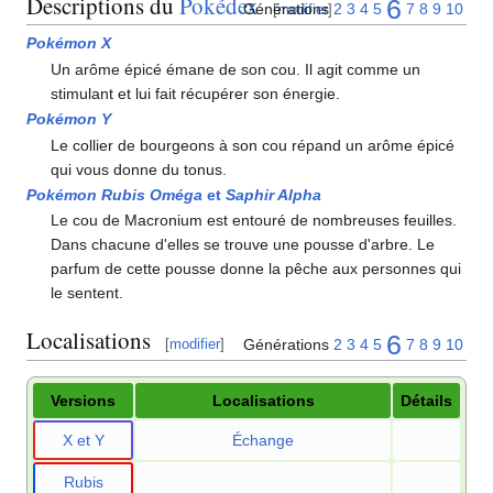
Descriptions du
Pokédex
6
Générations
2
3
4
5
7
8
9
10
[
modifier
]
Pokémon X
Un arôme épicé émane de son cou. Il agit comme un
stimulant et lui fait récupérer son énergie.
Pokémon Y
Le collier de bourgeons à son cou répand un arôme épicé
qui vous donne du tonus.
Pokémon Rubis Oméga
et
Saphir Alpha
Le cou de Macronium est entouré de nombreuses feuilles.
Dans chacune d'elles se trouve une pousse d'arbre. Le
parfum de cette pousse donne la pêche aux personnes qui
le sentent.
Localisations
6
Générations
2
3
4
5
7
8
9
10
[
modifier
]
Versions
Localisations
Détails
X et Y
Échange
Rubis