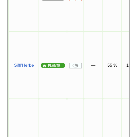
Siffl'Herbe
—
55
%
15