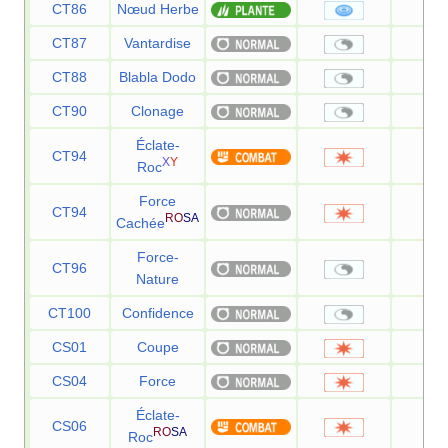
CT86
Nœud Herbe
—
CT87
Vantardise
—
CT88
Blabla Dodo
—
CT90
Clonage
—
Éclate-
CT94
4
X
Y
Roc
Force
CT94
7
RO
SA
Cachée
Force-
CT96
—
Nature
CT100
Confidence
—
CS01
Coupe
5
CS04
Force
8
Éclate-
CS06
4
RO
SA
Roc