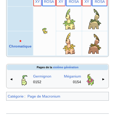
X
Y
RO
SA
X
Y
RO
SA
X
Y
RO
SA
Chromatique
Pages de la
sixième génération
Germignon
Méganium
◄
►
0152
0154
Catégorie
:
Page de Macronium