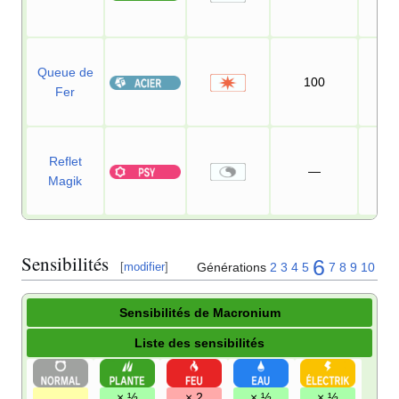
Queue de
100
75
Fer
Reflet
—
Magik
Sensibilités
6
Générations
2
3
4
5
7
8
9
10
[
modifier
]
Sensibilités de Macronium
Liste des sensibilités
× ½
× 2
× ½
× ½