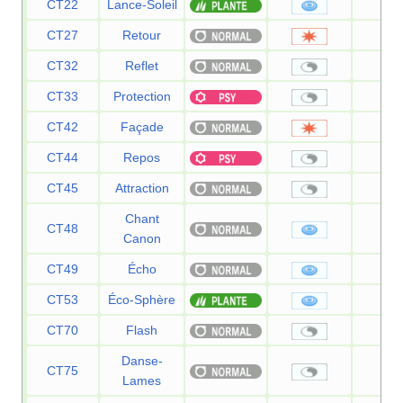
CT22
Lance-Soleil
12
CT27
Retour
—
CT32
Reflet
—
CT33
Protection
—
CT42
Façade
7
CT44
Repos
—
CT45
Attraction
—
Chant
CT48
6
Canon
CT49
Écho
4
CT53
Éco-Sphère
9
CT70
Flash
—
Danse-
CT75
—
Lames