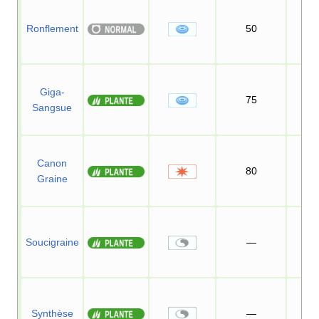
Ronflement
50
10
Giga-
75
10
Sangsue
Canon
80
10
Graine
Soucigraine
—
10
Synthèse
—