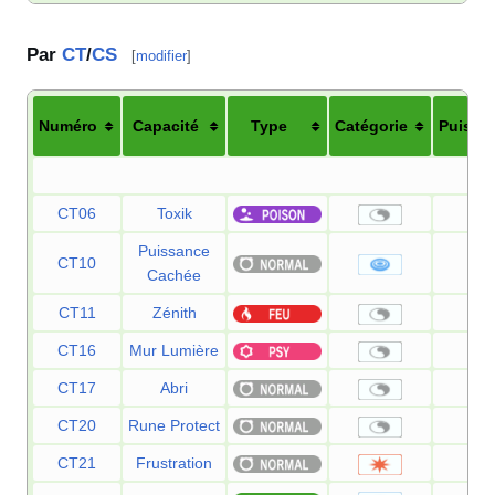
Par
CT
/
CS
[
modifier
]
Numéro
Capacité
Type
Catégorie
Puissa
[-]
CT06
Toxik
—
Puissance
CT10
6
Cachée
CT11
Zénith
—
CT16
Mur Lumière
—
CT17
Abri
—
CT20
Rune Protect
—
CT21
Frustration
—