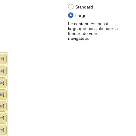
Standard
Large
Le contenu est aussi
large que possible pour la
fenêtre de votre
navigateur.
er
er
er
er
er
er
er