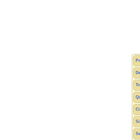
Pr
De
Tr
Qu
Ci
Si
Se