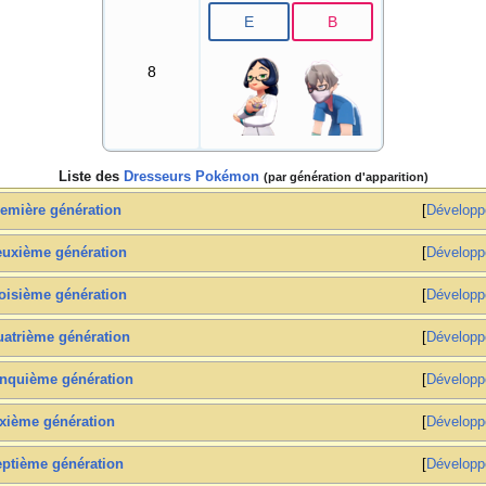
E
B
8
Liste des
Dresseurs Pokémon
(par génération d'apparition)
emière génération
Développ
uxième génération
Développ
oisième génération
Développ
atrième génération
Développ
nquième génération
Développ
xième génération
Développ
ptième génération
Développ