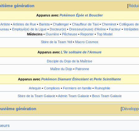
itième génération
Rédui
Apparus avec
Pokémon Épée
et
Bouclier
Artiste
•
Artistes de Rue
•
Barista
•
Challenger
•
Chauffeur de Taxi
•
Cheminot
•
Collègues de
ureau
•
Employé(e) de la Ligue
•
Docteur(e)
•
Dresseur(euse) d'Arène
•
Facteur
•
Intrépides
Médecins
•
Ouvrière
•
Pêcheuse
•
Reporter
•
Top Model
Sbire de la Team Yell
•
Macro Cosmos
Apparus avec
L'île solitaire de l'Armure
Disciple du Dojo de la Maîtrise
Maître du Dojo
•
Patronne
Apparus avec
Pokémon Diamant Étincelant
et
Perle Scintillante
Arlequin
•
Complices
•
Fermiers en famille
•
Ruinophile
Sbire de la Team Galaxie
•
Admin Team Galaxie
•
Boss Team Galaxie
uvième génération
Développ
seurs