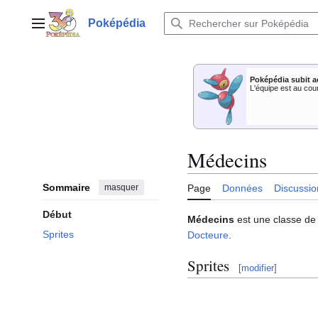
Aller
au
Poképédia
Menu principal
contenu
Poképédia subit a
L'équipe est au cou
Médecins
Sommaire
masquer
Page
Données
Discussio
Début
Médecins
est une classe de
Sprites
Docteure
.
Sprites
[
modifier
]