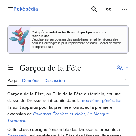
Aller
au
Poképédia
Menu principal
Rechercher
Apparence
Outil
contenu
Poképédia subit actuellement quelques soucis
techniques !
L'équipe est au courant des problèmes et fait le nécessaire
pour les arranger le plus rapidement possible. Merci de votre
compréhension !
Garçon de la Fête
Basculer la table des matières
Page
Données
Discussion
Garçon de la Fête
, ou
Fille de la Fête
au féminin, est une
classe de Dresseurs introduite dans la
neuvième génération
.
Ils sont apparus pour la première fois avec la première
extension de
Pokémon Écarlate
et
Violet
,
Le Masque
Turquoise
.
Cette classe désigne l'ensemble des Dresseurs présents à
Septentria
, qui participent à la Fête des Visages. Ils portent