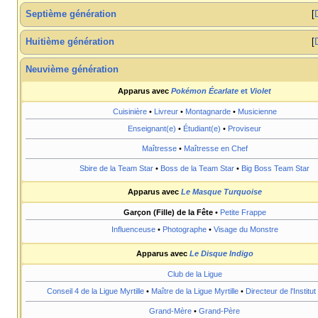
Septième génération
Huitième génération
Neuvième génération
Apparus avec
Pokémon Écarlate
et
Violet
Cuisinière
•
Livreur
•
Montagnarde
•
Musicienne
Enseignant(e)
•
Étudiant(e)
•
Proviseur
Maîtresse
•
Maîtresse en Chef
Sbire de la Team Star
•
Boss de la Team Star
•
Big Boss Team Star
Apparus avec
Le Masque Turquoise
Garçon (Fille) de la Fête
•
Petite Frappe
Influenceuse
•
Photographe
•
Visage du Monstre
Apparus avec
Le Disque Indigo
Club de la Ligue
Conseil 4 de la Ligue Myrtille
•
Maître de la Ligue Myrtille
•
Directeur de l'Institut 
Grand-Mère
•
Grand-Père