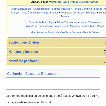
Apparus avec
Pokémon Rubis Oméga
et
Saphir Alpha
Aromathérapeute
•
Collectionneur
•
Famille Stratège
•
Fan de Camping
•
Fan de Pi
Garçon (Fille) à la Bouée
•
Ninja Amateur
•
Pêcheuse de Perles
•
Plongeur
•
Senior
Terreur
Sbire de la Team Aqua
•
Admin Team Aqua
•
Leader Team Aqua
Sbire de la Team Magma
•
Admin Team Magma
•
Leader Team Magma
Gardienne du Savoir
•
Maître Base Secrète
•
Peuple Atalan
Septième génération
Huitième génération
Neuvième génération
Catégorie
:
Classe de Dresseurs
La dernière modification de cette page a été faite le 24 avril 2024 à 01:49.
La page a été rendue avec
Parsoid
.