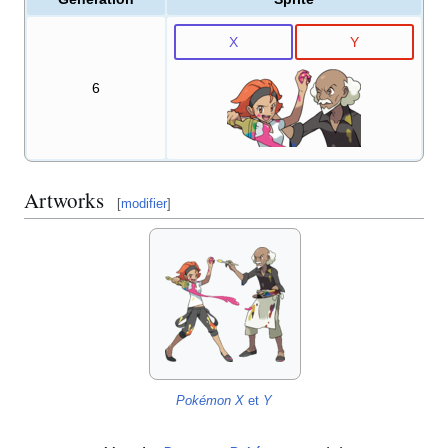
X
Y
6
Artworks
[
modifier
]
Pokémon X
et
Y