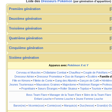
Liste des
Dresseurs Pokémon
(par génération d'apparition)
Première génération
Deuxième génération
Troisième génération
Quatrième génération
Cinquième génération
Sixième génération
Apparus avec
Pokémon X
et
Y
Cerveau et Muscles
•
Châtelaine Combat
•
Chauffeur
•
Couple de Pokéfans
•
C
Dresseur Aérien
•
Dresseur Prometteur
•
Duo de Rangers
•
Écolière
•
Famille d
Fille en Kimono
•
Fillette de Conte
•
Gang des Allumés
•
Garçon de Café
•
Héritière
Jeunes Tourtereaux
•
Mauvaises Graines
•
Majordome
•
Pokémon Ranger
•
Profes
•
Propriétaire
•
Sœurs Étranges
•
Roller Skateur
•
Topduo
•
Touriste
•
Vaurie
Boss Team Flare
•
Manager de la Team Flare
•
Sbire de la Team Flare
Enfant Louche
•
Femme Louche
•
Jeune Femme Louche
Baron(ne)
•
Vicomte(sse)
•
Comte(sse)
•
Marquis(e)
•
Duc(hesse)
•
Grand(e)-D