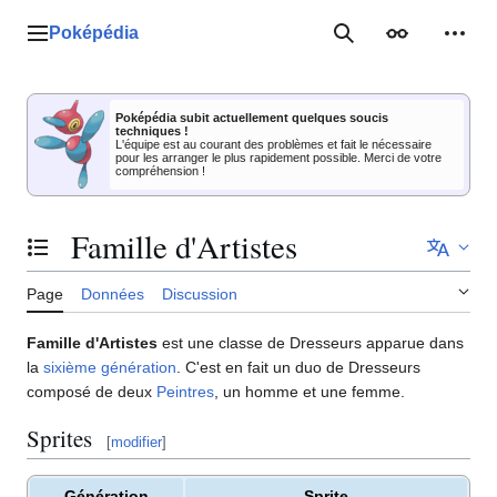
Aller
au
Poképédia
Menu principal
Rechercher
Apparence
Outil
contenu
Poképédia subit actuellement quelques soucis
techniques !
L'équipe est au courant des problèmes et fait le nécessaire
pour les arranger le plus rapidement possible. Merci de votre
compréhension !
Famille d'Artistes
Basculer la table des matières
Page
Données
Discussion
Famille d'Artistes
est une classe de Dresseurs apparue dans
la
sixième génération
. C'est en fait un duo de Dresseurs
composé de deux
Peintres
, un homme et une femme.
Sprites
[
modifier
]
Génération
Sprite