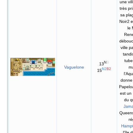
une vil
très pr
sa pla
Noir2 e
le
Ren
débouc
ville p
tandi
tube
N
B
13
Vaguelone
ma
N2
B2
15
l'Aq
donne
Papeloa
est un
du q
Jama
Queens
ré
Hamp
l'île