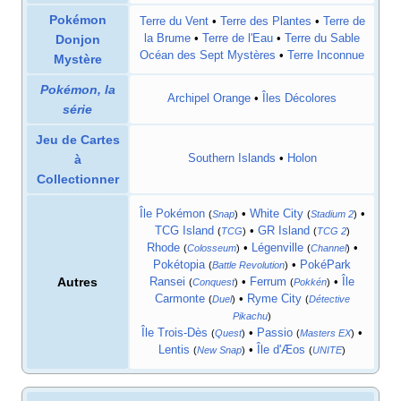
Pokémon
Terre du Vent
•
Terre des Plantes
•
Terre de
Donjon
la Brume
•
Terre de l'Eau
•
Terre du Sable
Océan des Sept Mystères
•
Terre Inconnue
Mystère
Pokémon, la
Archipel Orange
•
Îles Décolores
série
Jeu de Cartes
à
Southern Islands
•
Holon
Collectionner
Île Pokémon
•
White City
•
(
Snap
)
(
Stadium 2
)
TCG Island
•
GR Island
(
TCG
)
(
TCG 2
)
Rhode
•
Légenville
•
(
Colosseum
)
(
Channel
)
Pokétopia
•
PokéPark
(
Battle Revolution
)
Autres
Ransei
•
Ferrum
•
Île
(
Conquest
)
(
Pokkén
)
Carmonte
•
Ryme City
(
Duel
)
(
Détective
Pikachu
)
Île Trois-Dès
•
Passio
•
(
Quest
)
(
Masters EX
)
Lentis
•
Île d'Æos
(
New Snap
)
(
UNITE
)