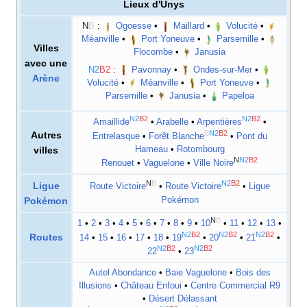
Lieux d'
Unys
N
B
:
Ogoesse
•
Maillard
•
Volucité
•
Méanville
•
Port Yoneuve
•
Parsemille
•
Villes
Flocombe
•
Janusia
avec une
N2
B2
:
Pavonnay
•
Ondes-sur-Mer
•
Arène
Volucité
•
Méanville
•
Port Yoneuve
•
Parsemille
•
Janusia
•
Papeloa
N2
B2
N2
B2
Amaillide
•
Arabelle
•
Arpentières
•
B
N2
B2
Autres
Entrelasque
•
Forêt Blanche
•
Pont du
Hameau
•
Rotombourg
villes
N
N2
B2
Renouet
•
Vaguelone
•
Ville Noire
N
B
N2
B2
Ligue
Route Victoire
•
Route Victoire
•
Ligue
Pokémon
Pokémon
N
B
1
•
2
•
3
•
4
•
5
•
6
•
7
•
8
•
9
•
10
•
11
•
12
•
13
•
N2
B2
N2
B2
N2
B2
Routes
14
•
15
•
16
•
17
•
18
•
19
•
20
•
21
•
N2
B2
N2
B2
22
•
23
Autel Abondance
•
Baie Vaguelone
•
Bois des
Illusions
•
Château Enfoui
•
Centre Commercial R9
•
Désert Délassant