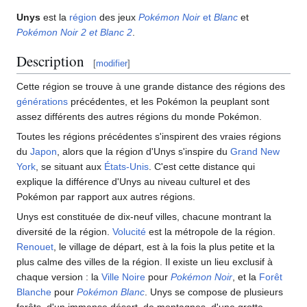
Unys
est la
région
des jeux
Pokémon Noir
et
Blanc
et
Pokémon Noir 2
et
Blanc 2
.
Description
[
modifier
]
Cette région se trouve à une grande distance des régions des
générations
précédentes, et les Pokémon la peuplant sont
assez différents des autres régions du monde Pokémon.
Toutes les régions précédentes s'inspirent des vraies régions
du
Japon
, alors que la région d'Unys s'inspire du
Grand New
York
, se situant aux
États-Unis
. C'est cette distance qui
explique la différence d'Unys au niveau culturel et des
Pokémon par rapport aux autres régions.
Unys est constituée de dix-neuf villes, chacune montrant la
diversité de la région.
Volucité
est la métropole de la région.
Renouet
, le village de départ, est à la fois la plus petite et la
plus calme des villes de la région. Il existe un lieu exclusif à
chaque version
: la
Ville Noire
pour
Pokémon Noir
, et la
Forêt
Blanche
pour
Pokémon Blanc
. Unys se compose de plusieurs
forêts, d'un immense désert, de montagnes, d'une grotte