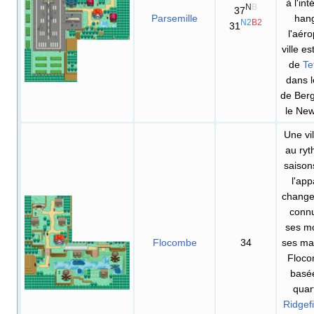
à l'int
N
B
37
Parsemille
han
N2
B2
31
l'aéro
ville es
de
Te
dans 
de Ber
le New
Une vil
au ry
saison
l'ap
change.
conn
ses mo
Flocombe
34
ses ma
Floco
basée
quar
Ridgefi