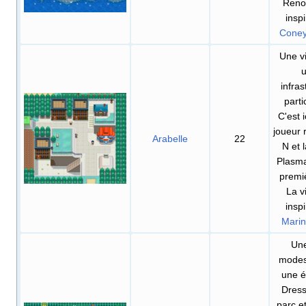
Reno
insp
Coney
Une vi
infras
parti
C'est i
joueur 
Arabelle
22
N et 
Plasma
premiè
La vi
insp
Marin
Une
modes
une é
Dress
parc et