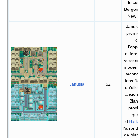
le c
Bergen
New 
Janusi
premiè
d
l'ap
diffère
version
modern
techn
dans No
Janusia
52
qu'elle
ancie
Blan
prov
qua
d'
Har
l'arron
de Man