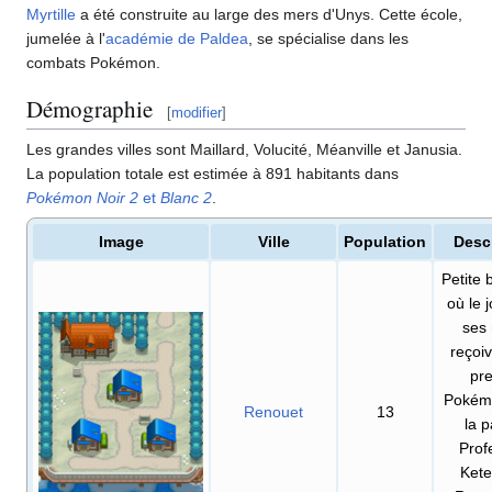
Myrtille
a été construite au large des mers d'Unys. Cette école,
jumelée à l'
académie de Paldea
, se spécialise dans les
combats Pokémon.
Démographie
[
modifier
]
Les grandes villes sont Maillard, Volucité, Méanville et Janusia.
La population totale est estimée à 891 habitants dans
Pokémon Noir 2
et
Blanc 2
.
Image
Ville
Population
Desc
Petite
où le 
ses 
reçoiv
pr
Pokém
Renouet
13
la p
Prof
Kete