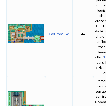
portua
un mar
fleuri
cin
Arène 
dans le
du bât
Port Yoneuve
44
phare 
un îlot
Yone
basée
ville d'
U
dans 
d'Hud
Je
Parsem
réput
son aé
son fre
L'Arène