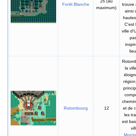
25 (au
Forêt Blanche
trouve 
maximum)
ainsi
hautes
C'est 
ville d
pas
inspi
lieu
Rotomb
la vill
éloign
région.
princi
comp
chemin
Rotombourg
12
et de r
les tra
est bas
vil
Morri