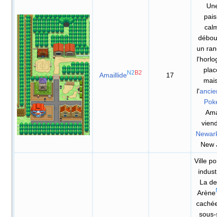
Une
pais
cal
débou
un ranc
l'horlo
plac
N2
B2
Amaillide
17
mai
l'
ancie
Pok
Ama
viend
Newar
New 
Ville po
indust
La d
Arène
cachée
sous-