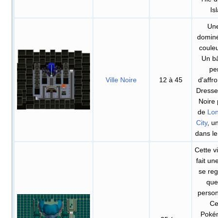
Is
Une
dominé
couleu
Un b
pe
Ville Noire
12 à 45
d'affr
Dresseu
Noire 
de
Lon
City
, u
dans l
Cette vi
fait un
se re
que
perso
Ce
Poké