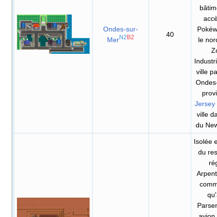
bâtim
acc
Ondes-sur-
Pokéw
40
N2
B2
Mer
le nor
Z
Industri
ville p
Ondes
prov
Jersey 
ville d
du New
Isolée 
du res
ré
Arpent
comm
qu
Parsem
avion.