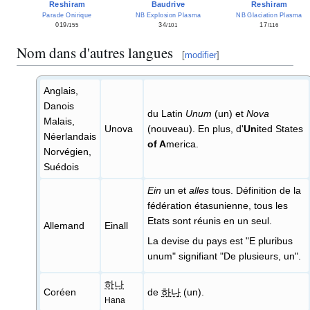
Baudrive
Reshiram
Reshiram
NB Explosion Plasma
NB Glaciation Plasma
Parade Onirique
34
17
019
/101
/116
/155
Nom dans d'autres langues
[
modifier
]
Anglais,
Danois
du Latin
Unum
(un) et
Nova
Malais,
Unova
(nouveau). En plus, d'
Un
ited States
Néerlandais
of A
merica.
Norvégien,
Suédois
Ein
un et
alles
tous. Définition de la
fédération étasunienne, tous les
Etats sont réunis en un seul.
Allemand
Einall
La devise du pays est "E pluribus
unum" signifiant "De plusieurs, un".
하나
Coréen
de
하나
(un).
Hana