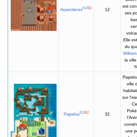
est co
N2
B2
Arpentières
12
ses po
ba
ce
volca
Elle es
du qua
Willia
la vil
Y
Papelo
ville 
habitat
sur l'ea
Ce
Poké
N2
B2
Papeloa
32
l'Arè
constr
une pe