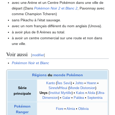
avec une Arène et un Centre Pokémon dans une ville de
départ (Dans
Pokémon Noir 2
et
Blanc 2
, Pavonnay avec
comme Champion Tcheren)
sans Pikachu à l'état sauvage.
avec un nom français différent du nom anglais (Unova).
à avoir plus de 8 Arènes au total.
à avoir un centre commercial sur une route et non dans
une ville.
Voir aussi
[
modifier
]
Pokémon Noir
et
Blanc
Régions
du
monde Pokémon
Kanto
(
Îles Sevii
) •
Johto
•
Hoenn
•
Série
Sinnoh
/
Hisui
(
Monde Distorsion
)
Unys
(
Institut Myrtille
) •
Kalos
•
Alola
(
Ultra-
principale
Dimension
) •
Galar
•
Paldea
•
Septentria
Pokémon
Fiore
•
Almia
•
Oblivia
Ranger