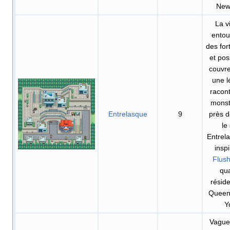
New
La vi
entou
des fort
et po
couvre
une 
racon
monst
Entrelasque
9
près de
le 
Entrel
insp
Flush
qua
réside
Queen
Y
Vague