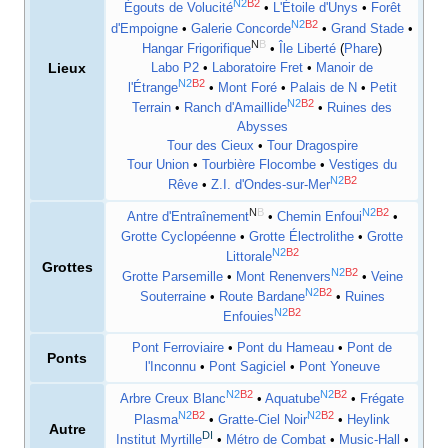
N2
B2
Égouts de Volucité
•
L'Étoile d'Unys
•
Forêt
N2
B2
d'Empoigne
•
Galerie Concorde
•
Grand Stade
•
N
B
Hangar Frigorifique
•
Île Liberté
(
Phare
)
Lieux
Labo P2
•
Laboratoire Fret
•
Manoir de
N2
B2
l'Étrange
•
Mont Foré
•
Palais de N
•
Petit
N2
B2
Terrain
•
Ranch d'Amaillide
•
Ruines des
Abysses
Tour des Cieux
•
Tour Dragospire
Tour Union
•
Tourbière Flocombe
•
Vestiges du
N2
B2
Rêve
•
Z.I. d'Ondes-sur-Mer
N
B
N2
B2
Antre d'Entraînement
•
Chemin Enfoui
•
Grotte Cyclopéenne
•
Grotte Électrolithe
•
Grotte
N2
B2
Littorale
Grottes
N2
B2
Grotte Parsemille
•
Mont Renenvers
•
Veine
N2
B2
Souterraine
•
Route Bardane
•
Ruines
N2
B2
Enfouies
Pont Ferroviaire
•
Pont du Hameau
•
Pont de
Ponts
l'Inconnu
•
Pont Sagiciel
•
Pont Yoneuve
N2
B2
N2
B2
Arbre Creux Blanc
•
Aquatube
•
Frégate
N2
B2
N2
B2
Plasma
•
Gratte-Ciel Noir
•
Heylink
Autre
DI
Institut Myrtille
•
Métro de Combat
•
Music-Hall
•