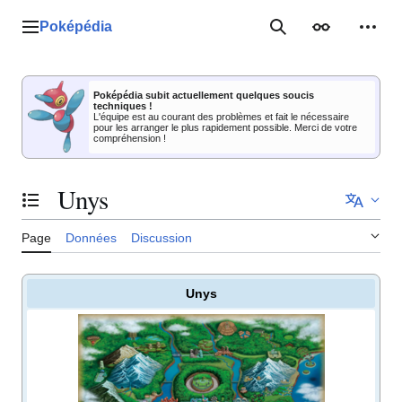
Aller
au
Poképédia
Menu principal
Rechercher
Apparence
Outil
contenu
Poképédia subit actuellement quelques soucis
techniques !
L'équipe est au courant des problèmes et fait le nécessaire
pour les arranger le plus rapidement possible. Merci de votre
compréhension !
Unys
Basculer la table des matières
Page
Données
Discussion
Unys