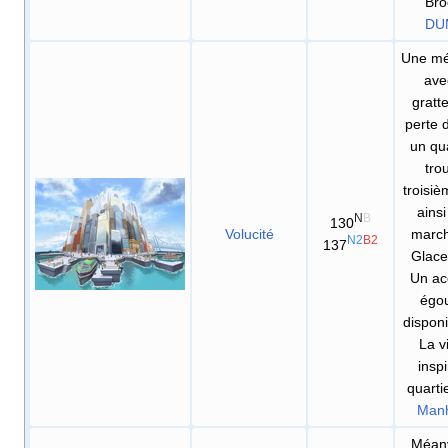
Bro
DU
Une mé
ave
gratte
perte 
un qu
tro
troisi
ainsi
N
B
130
Volucité
marc
N2
B2
137
Glace
Un ac
égou
disponi
La vi
insp
quarti
Manh
Méanv