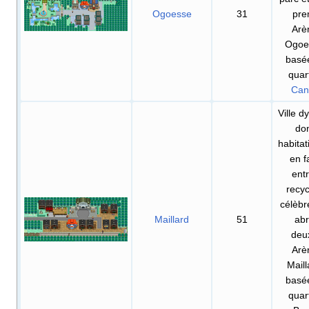
Ogoesse
31
pre
Arè
Ogoe
basée
quar
Can
Ville 
don
habitat
en f
ent
recyc
célèb
Maillard
51
abr
deu
Arè
Maill
basée
quar