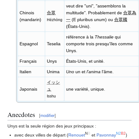
veut dire "uni", "assemblons la
Chinois
合眾
multitude". Probablement de
合眾為
(mandarin)
一
(E pluribus unum) ou
合眾國
Hézhòng
(États-Unis).
référence à la
Thessalie
qui
Espagnol
Teselia
comporte trois presqu'îles comme
Unys.
Français
Unys
États-Unis, et unité.
Italien
Unima
Uno
un et
l'anima
l'âme.
イッシ
Japonais
ュ
une variété, unique.
Isshu
Anecdotes
[
modifier
]
Unys est la seule région des jeux principaux
:
N
B
N2
B2
avec deux villes de départ (
Renouet
et
Pavonnay
)