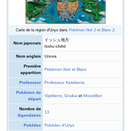
Carte de la région d'Unys dans
Pokémon Noir 2
et
Blanc 2
.
イッシュ地方
Nom japonais
Isshu-chihō
Nom anglais
Unova
Première
Pokémon Noir
et
Blanc
apparition
Professeur
Professeur Keteleeria
Pokémon de
Vipélierre
,
Gruikui
et
Moustillon
départ
Nombre de
13
légendaires
Pokédex
Pokédex d'Unys