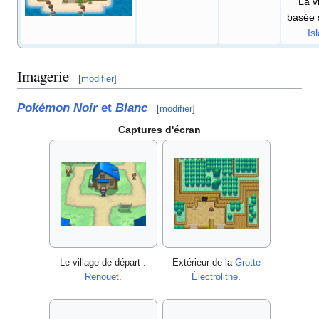
La vi
basée 
Is
Imagerie
[
modifier
]
Pokémon Noir
et
Blanc
[
modifier
]
Captures d'écran
Le village de départ
:
Extérieur de la
Grotte
Renouet
.
Électrolithe
.