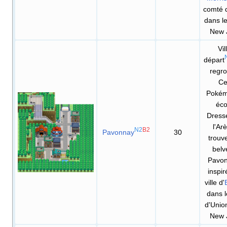
comté 
dans l
New 
Vil
départ
regr
Ce
Pokém
éco
Dress
l'Ar
N2
B2
Pavonnay
30
trouv
belv
Pavon
inspir
ville d'
dans 
d'Unio
New 