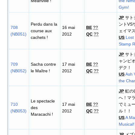
Méanville
!
the Nim
Gym!
JP
サト
Perdu dans la
ントVS
708
16 mai
BE
??
course aux
ェイマ
(NB051)
2012
QC
??
cachets
!
US
Lost 
Stamp Ra
JP
サト
ャンピ
709
Sacha contre
17 mai
BE
??
デク！
(NB052)
le Maître
!
2012
QC
??
US
Ash 
the Cha
JP
虹の
へ！マ
Le spectacle
710
17 mai
BE
??
でミュ
des
(NB053)
2012
QC
??
ル！！
Maracachi
!
US
A Ma
Musical!
JP
メブ