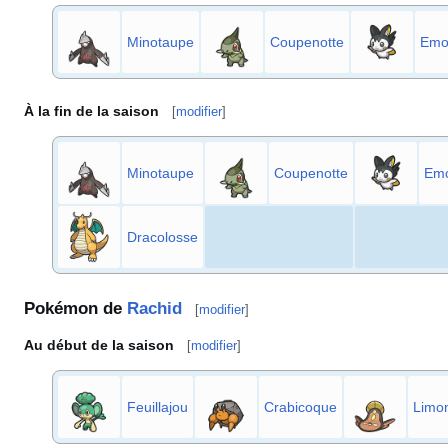
Minotaupe
Coupenotte
Emo
À la fin de la saison
[
modifier
]
Minotaupe
Coupenotte
Emo
Dracolosse
Pokémon de
Rachid
[
modifier
]
Au début de la saison
[
modifier
]
Feuillajou
Crabicoque
Limo