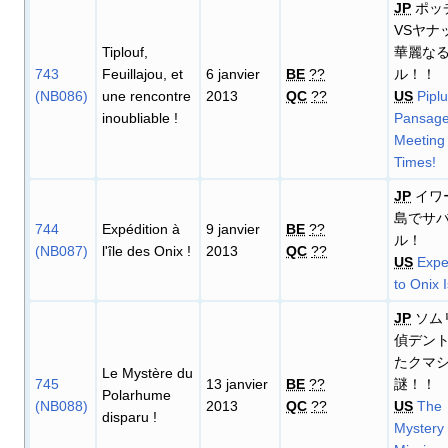
JP
ポッ
VSヤナ
Tiplouf,
華麗な
743
Feuillajou, et
6 janvier
BE
??
ル！！
(NB086)
une rencontre
2013
QC
??
US
Piplu
inoubliable
!
Pansage
Meeting 
Times!
JP
イワ
島でサ
744
Expédition à
9 janvier
BE
??
ル！
(NB087)
l'île des Onix
!
2013
QC
??
US
Expe
to Onix 
JP
ソム
偵デン
たクマ
Le Mystère du
745
13 janvier
BE
??
謎！！
Polarhume
(NB088)
2013
QC
??
US
The
disparu
!
Mystery 