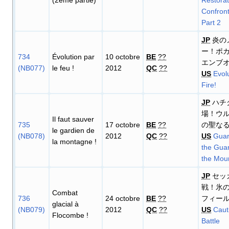
Confront
Part 2
JP
炎の
ー！ポカ
734
Évolution par
10 octobre
BE
??
エンブ
(NB077)
le feu
!
2012
QC
??
US
Evol
Fire!
JP
ハチ
場！ウ
Il faut sauver
735
17 octobre
BE
??
の聖な
le gardien de
(NB078)
2012
QC
??
US
Guar
la montagne
!
the Guar
the Moun
JP
セッ
戦！氷
Combat
736
24 octobre
BE
??
フィー
glacial à
(NB079)
2012
QC
??
US
Caut
Flocombe
!
Battle