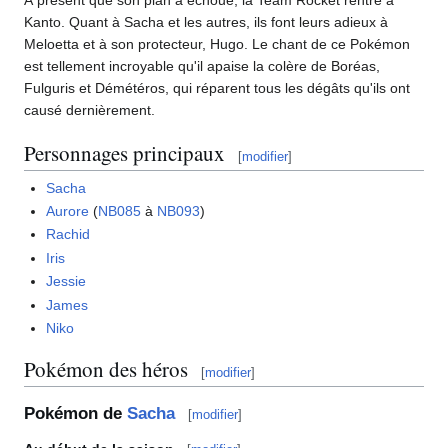
À présent que son plan a échoué, la Team Rocket rentre à
Kanto. Quant à Sacha et les autres, ils font leurs adieux à
Meloetta et à son protecteur, Hugo. Le chant de ce Pokémon
est tellement incroyable qu'il apaise la colère de Boréas,
Fulguris et Démétéros, qui réparent tous les dégâts qu'ils ont
causé dernièrement.
Personnages principaux
[
modifier
]
Sacha
Aurore
(
NB085
à
NB093
)
Rachid
Iris
Jessie
James
Niko
Pokémon des héros
[
modifier
]
Pokémon de
Sacha
[
modifier
]