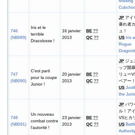
Missing
Cubchoo
JP
アイ
暴れ者
Iris et le
746
16 janvier
BE
??
ュ！
terrible
(NB089)
2013
QC
??
US
Iris 
Dracolosse
!
Rogue
Dragonit
JP
ジュ
ップ開
C'est parti
747
20 janvier
BE
??
リューV
pour la coupe
(NB090)
2013
QC
??
ベアー
Junior
!
US
Jostl
the Juni
JP
パワ
ル！ア
Un nouveau
748
23 janvier
BE
??
VSヒカ
combat contre
(NB091)
2013
QC
??
US
Battl
l'autorité
!
Authorit