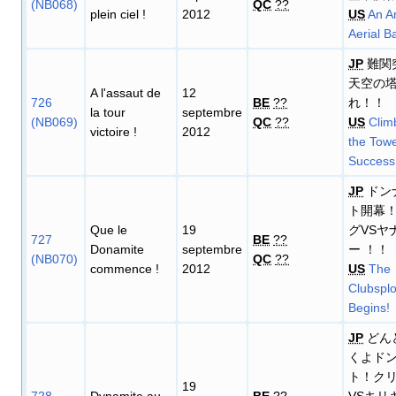
(NB068)
QC
??
plein ciel
!
2012
US
An A
Aerial Ba
JP
難関
天空の
A l'assaut de
12
726
BE
??
れ！！
la tour
septembre
(NB069)
QC
??
US
Clim
victoire
!
2012
the Towe
Success
JP
ドン
ト開幕
Que le
19
グVSヤ
727
BE
??
Donamite
septembre
ー ！！
(NB070)
QC
??
commence
!
2012
US
The
Clubsplo
Begins!
JP
どん
くよド
ト！ク
19
728
Dynamite au
BE
??
VSキリ