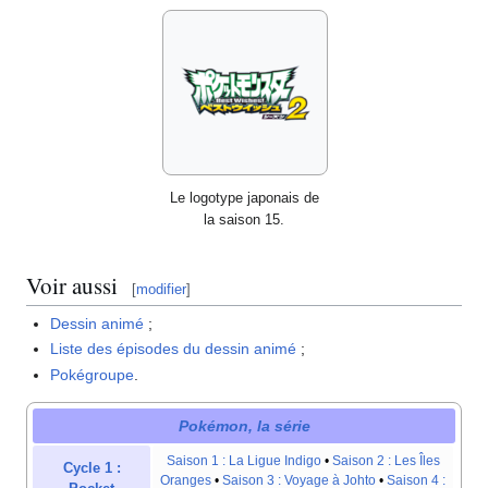
Le logotype japonais de
la saison 15.
Voir aussi
[
modifier
]
Dessin animé
;
Liste des épisodes du dessin animé
;
Pokégroupe
.
Pokémon, la série
Saison 1
: La Ligue Indigo
•
Saison 2
: Les Îles
Cycle 1
:
Oranges
•
Saison 3
: Voyage à Johto
•
Saison 4
: