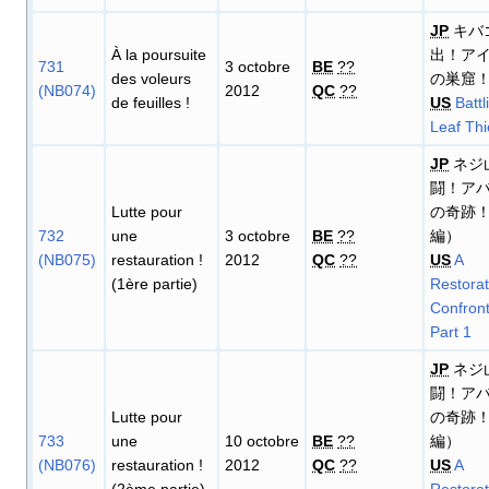
JP
キバ
À la poursuite
出！ア
731
3 octobre
BE
??
des voleurs
の巣窟
(NB074)
2012
QC
??
de feuilles
!
US
Battl
Leaf Thi
JP
ネジ
闘！ア
Lutte pour
の奇跡！
732
une
3 octobre
BE
??
編）
(NB075)
restauration
!
2012
QC
??
US
A
(1ère partie)
Restorat
Confront
Part 1
JP
ネジ
闘！ア
Lutte pour
の奇跡！
733
une
10 octobre
BE
??
編）
(NB076)
restauration
!
2012
QC
??
US
A
(2ème partie)
Restorat