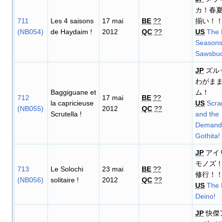
カ！春
711
Les 4 saisons
17 mai
BE
??
揃い！
(NB054)
de Haydaim
!
2012
QC
??
US
The 
Seasons
Sawsbuc
JP
ズル
わがま
Baggiguane et
ム！
712
17 mai
BE
??
la capricieuse
US
Scra
(NB055)
2012
QC
??
Scrutella
!
and the
Demand
Gothita!
JP
アイ
モノズ
713
Le Solochi
23 mai
BE
??
修行！
(NB056)
solitaire
!
2012
QC
??
US
The 
Deino!
JP
快傑