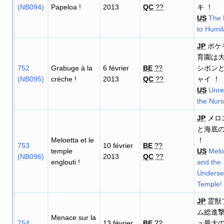
(NB094)
Papeloa
!
2013
QC
??
キ ！
US
The
to Humil
JP
ポケ
育園は
752
Grabuge à la
6 février
BE
??
シボン
(NB095)
crèche
!
2013
QC
??
ャイ ！
US
Unre
the Nurs
JP
メロ
と海底
Meloetta et le
！
753
10 février
BE
??
temple
US
Melo
(NB096)
2013
QC
??
englouti
!
and the
Unders
Temple!
JP
霊獣
ム総進
Menace sur la
754
13 février
BE
??
ュ最大