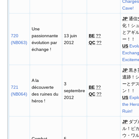
Charges
Cave!
JP
通信
化！シ
Une
とアギ
720
passionnante
13 juin
BE
??
ー！！
(NB063)
évolution par
2012
QC
??
US
Evol
échange
!
Exchan
Exciteme
JP
黒き
遺跡！
A la
3
ーとデ
721
découverte
BE
??
septembre
ン！！
(NB064)
des ruines du
QC
??
2012
US
Expl
héros
!
the Hero
Ruin!
JP
ダブ
ル！ピ
ウ・ワ
Combat
5