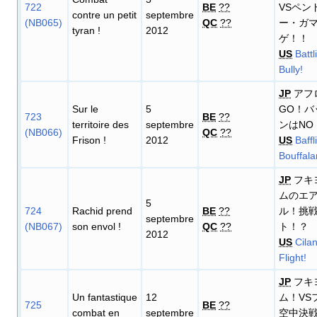
722
BE
??
VSペン
contre un petit
septembre
(NB065)
QC
??
ー・ガ
tyran
!
2012
ゲ！！
US
Battl
Bully!
JP
アフ
Sur le
5
GO！バ
723
BE
??
territoire des
septembre
ンはNO
(NB066)
QC
??
Frison
!
2012
US
Baffl
Bouffala
JP
フキ
ムのエ
5
724
Rachid prend
BE
??
ル！挑
septembre
(NB067)
son envol
!
QC
??
ト！？
2012
US
Cila
Flight!
JP
フキ
Un fantastique
12
ム！VS
725
BE
??
combat en
septembre
空中決