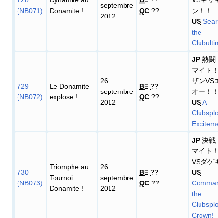
septembre
(NB071)
Donamite
!
QC
??
ン！！
2012
US
Sear
the
Clubulti
JP
熱闘
マイト
26
ザンVS
729
Le Donamite
BE
??
septembre
オー！
(NB072)
explose
!
QC
??
2012
US
A
Clubsplo
Exciteme
JP
決戦
マイト
VSダゲ
Triomphe au
26
730
BE
??
US
Tournoi
septembre
(NB073)
QC
??
Comman
Donamite
!
2012
the
Clubsplo
Crown!