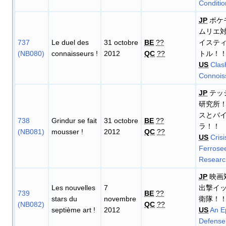
Conditio
JP
ポケ
ムリエ
737
Le duel des
31 octobre
BE
??
イステ
(NB080)
connaisseurs
!
2012
QC
??
トル！
US
Clas
Connois
JP
テッ
研究所
スとバ
738
Grindur se fait
31 octobre
BE
??
ラ！！
(NB081)
mousser
!
2012
QC
??
US
Crisi
Ferrose
Researc
JP
映画
Les nouvelles
7
出撃イ
739
BE
??
stars du
novembre
衛隊！
(NB082)
QC
??
septième art
!
2012
US
An E
Defense