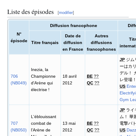
Liste des épisodes
[
modifier
]
Diffusion francophone
Diff
N°
Date de
Autres
Tit
épisode
Titre français
diffusion
diffusions
interna
en France
francophones
JP
ジム
ーはカ
Inezia, la
デル！ 
706
Championne
18 avril
BE
??
レ登場
(NB049)
d'Arène qui
2012
QC
??
US
Ente
électrise
!
Electrify
Gym Lea
JP
ライ
L'éblouissant
ム！ 華
707
combat de
13 mai
BE
??
電撃バ
(NB050)
l'Arène de
2012
QC
??
US
Dazz