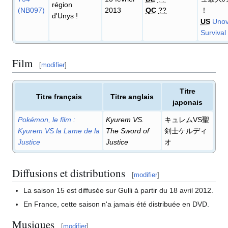
région
(NB097)
2013
QC
??
！
d'Unys
!
US
Unov
Survival 
Film
[
modifier
]
Titre
Titre français
Titre anglais
japonais
Pokémon, le film
:
Kyurem VS.
キュレムVS聖
Kyurem VS la Lame de la
The Sword of
剣士ケルディ
Justice
Justice
オ
Diffusions et distributions
[
modifier
]
La saison 15 est diffusée sur Gulli à partir du 18 avril 2012.
En France, cette saison n'a jamais été distribuée en DVD.
Musiques
[
modifier
]