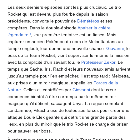
Les deux derniers épisodes sont les plus cruciaux. Le trio
Rocket qui est devenu plus fourbe depuis la saison
précédente, convoite le pouvoir de
Démétéros
et ses
compères. Dans le double-épisode
Apaiser la colère
légendaire
!
, leur première tentative est un fiasco. Mais
capturer un ancien Pokémon du nom de Meloetta dans un
temple englouti, leur donne une nouvelle chance.
Giovanni
, le
boss de la Team Rocket, vient superviser lui-même la mission
avec la complicité d'un savant fou, le
Professeur Zekor
. Le
temps que Sacha, Iris, Rachid et leurs nouveaux amis arrivent
jusqu'au temple pour l'en empêcher, il est trop tard
: Meloetta,
aux prises d'un miroir magique, appelle les
Forces de la
Nature
. Celles-ci, contrôlées par
Giovanni
dont le cœur
commence bientôt à être corrompu par le même miroir
magique qu'il détient, saccagent Unys. La région semblant
condamnée, Pikachu use de toutes ses forces pour créer une
attaque Boule Élek géante qui détruit une grande partie des
lieux, en plus du miroir que le trio Rocket se charge de briser
pour sauver leur boss.