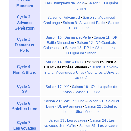
Pocket
Les Champions de Johto
•
Saison 5
: La quête
Monsters
ultime
Cycle 2
:
Saison 6
: Advanced
•
Saison 7
: Advanced
Advance
Challenge
•
Saison 8
: Advanced Battle
•
Saison
9
: Battle Frontier
Génération
Saison 10
: Diamant et Perle
•
Saison 11
: DP
Cycle 3
:
Battle Dimension
•
Saison 12
: DP Combats
Diamant et
Galactiques
•
Saison 13
: DP Les Vainqueurs de
Perle
la Ligue de Sinnoh
Saison 14
: Noir & Blanc
•
Saison 15
: Noir &
Cycle 4
:
Blanc - Destinées Rivales
•
Saison 16
: Noir &
Noir & Blanc
Blanc - Aventures à Unys / Aventures à Unys et
au-delà
Cycle 5
:
Saison 17
: XY
•
Saison 18
: XY - La quête de
XY
Kalos
•
Saison 19
: XYZ
Saison 20
: Soleil et Lune
•
Saison 21
: Soleil et
Cycle 6
:
Lune - Ultra-Aventures
•
Saison 22
: Soleil et
Soleil et Lune
Lune - Ultra-Légendes
Saison 23
: Les voyages
•
Saison 24
: Les
Cycle 7
:
voyages d'un Maître
•
Saison 25
: Les voyages
Les voyages
ultimes