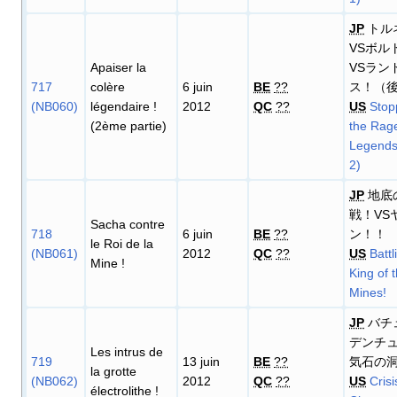
JP
トル
VSボル
Apaiser la
VSラン
717
colère
6 juin
BE
??
ス！（
(NB060)
légendaire
!
2012
QC
??
US
Stop
(2ème partie)
the Rage
Legends!
2)
JP
地底
戦！VS
Sacha contre
718
6 juin
BE
??
ン！！
le Roi de la
(NB061)
2012
QC
??
US
Battl
Mine
!
King of 
Mines!
JP
バチ
デンチ
Les intrus de
719
13 juin
BE
??
気石の
la grotte
(NB062)
2012
QC
??
US
Crisi
électrolithe
!