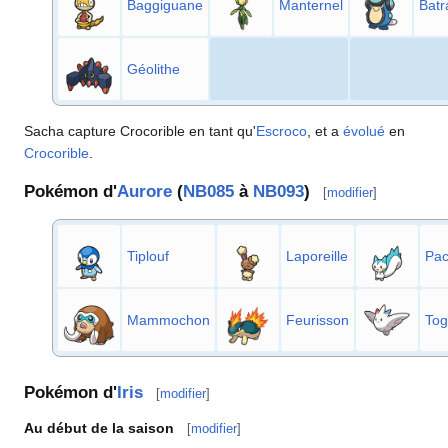
Baggiguane
Manternel
Batr
Géolithe
Sacha capture Crocorible en tant qu'
Escroco
, et a
évolué
en
Crocorible
.
Pokémon d'
Aurore
(
NB085
à
NB093
)
[
modifier
]
Tiplouf
Laporeille
Pac
Mammochon
Feurisson
Tog
Pokémon d'
Iris
[
modifier
]
Au début de la saison
[
modifier
]