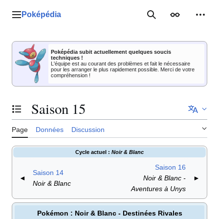
Aller
au
Poképédia
Menu principal
Rechercher
Apparence
Outil
contenu
Poképédia subit actuellement quelques soucis
techniques !
L'équipe est au courant des problèmes et fait le nécessaire
pour les arranger le plus rapidement possible. Merci de votre
compréhension !
Saison 15
Basculer la table des matières
Page
Données
Discussion
Cycle actuel
:
Noir & Blanc
Saison 16
Saison 14
◄
Noir & Blanc -
►
Noir & Blanc
Aventures à Unys
Pokémon
: Noir & Blanc - Destinées Rivales