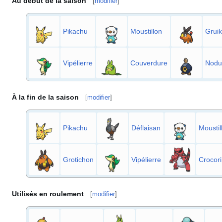
Au début de la saison
[
modifier
]
Pikachu
Moustillon
Gruik
Vipélierre
Couverdure
Nodul
À la fin de la saison
[
modifier
]
Pikachu
Déflaisan
Moustil
Grotichon
Vipélierre
Crocori
Utilisés en roulement
[
modifier
]