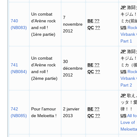
JP
激闘
Un combat
キジム！
7
740
d'Arène rock
BE
??
ミカ(前
novembre
(NB083)
and roll
!
QC
??
US
Rock
2012
(1ère partie)
Virbank
Part 1
JP
激闘
Un combat
キジム！
30
741
d'Arène rock
BE
??
ミカ（
décembre
(NB084)
and roll
!
QC
??
US
Rock
2012
(2ème partie)
Virbank
Part 2
JP
歌え
ッタ！
742
Pour l'amour
2 janvier
BE
??
律！！
(NB085)
de Meloetta
!
2013
QC
??
US
All f
Love of
Meloetta