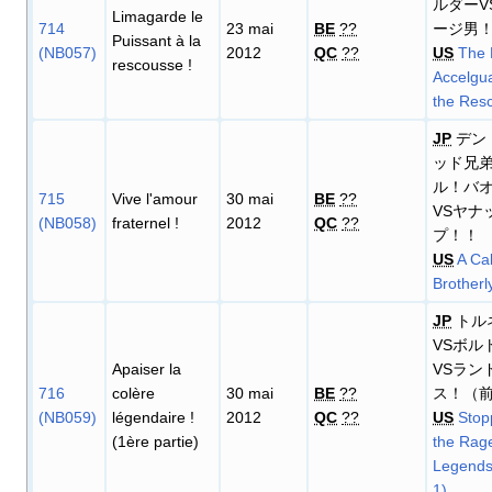
ルダーV
Limagarde le
714
23 mai
BE
??
ージ男
Puissant à la
(NB057)
2012
QC
??
US
The 
rescousse
!
Accelgua
the Res
JP
デン
ッド兄
ル！バ
715
Vive l'amour
30 mai
BE
??
VSヤナ
(NB058)
fraternel
!
2012
QC
??
プ！！
US
A Cal
Brotherl
JP
トル
VSボル
Apaiser la
VSラン
716
colère
30 mai
BE
??
ス！（
(NB059)
légendaire
!
2012
QC
??
US
Stop
(1ère partie)
the Rage
Legends!
1)